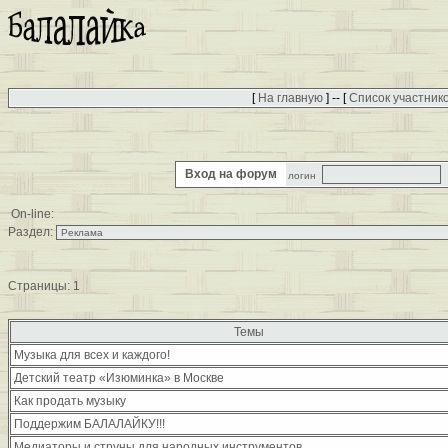
[
На главную
] -- [
Список участник
Вход на форум
логин
On-line:
Раздел:
Страницы:
1
Темы
Музыка для всех и каждого!
Детский театр «Изюминка» в Москве
Как продать музыку
Поддержим БАЛАЛАЙКУ!!!
Медиаторы и струны для народных инструментов