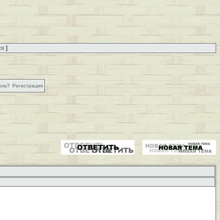
ся
]
оль?
Регистрация