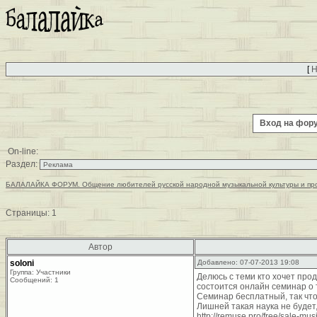
[
Н
Вход на фо
On-line:
Раздел:
БАЛАЛАЙКА ФОРУМ. Общение любителей русской народной музыкальной культуры и пр
Страницы:
1
Автор
soloni
Добавлено: 07-07-2013 19:08
Группа: Участники
Делюсь с теми кто хочет про
Сообщений: 1
состоится онлайн семинар о т
Семинар бесплатный, так чт
Лишней такая наука не будет,
http://remuse.pro/free/sale-