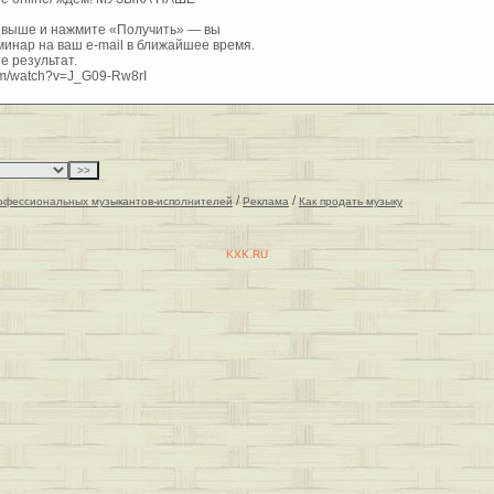
у выше и нажмите «Получить» — вы
инар на ваш e-mail в ближайшее время.
е результат.
om/watch?v=J_G09-Rw8rI
/
/
офессиональных музыкантов-исполнителей
Реклама
Как продать музыку
KXK.RU