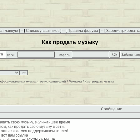
а главную
] -- [
Список участников
] -- [
Правила форума
] -- [
Зарегистрировать
Как продать музыку
рум
Забыли пар
логин
пароль
/
/
офессиональных музыкантов-исполнителей
Реклама
Как продать музыку
Сообщение
давать свою музыку, в ближайшее время
ом, как продать свою музыку в сети.
о записываемся поддерживаем коллег!
 вот вам ссылка
music-online/ ждем! МУЗЫКА НАШЕ