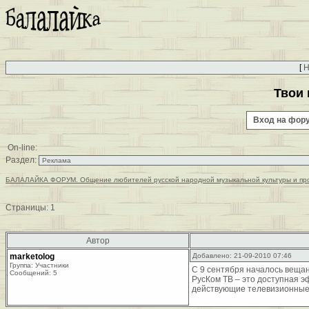
[
Н
Твои 
Вход на фо
On-line:
Раздел:
БАЛАЛАЙКА ФОРУМ. Общение любителей русской народной музыкальной культуры и пр
Страницы:
1
Автор
marketolog
Добавлено: 21-09-2010 07:46
Группа: Участники
С 9 сентября началось веща
Сообщений: 5
РусКом ТВ – это доступная 
действующие телевизионные 