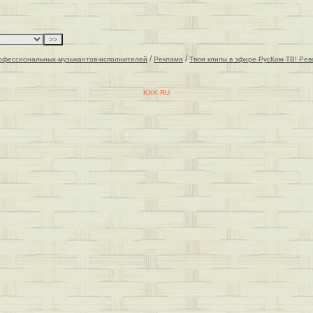
/
/
офессиональных музыкантов-исполнителей
Реклама
Твои клипы в эфире РусКом ТВ! Рев
KXK.RU