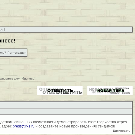
ся
]
знесе!
оль?
Регистрация
олюция в шоу - бизнесе!
одством, лишенных возможности демонстрировать свое творчество через
а адрес
press@rk1.ru
и создавайте новые произведения! Увидимся!
Цитировать