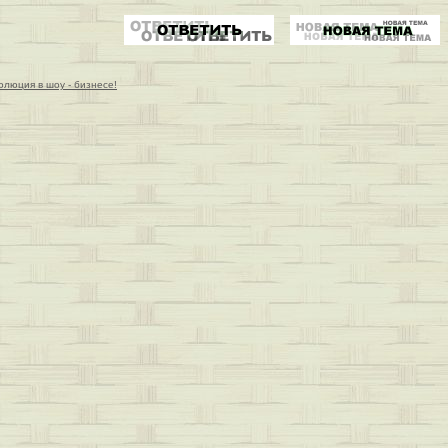
олюция в шоу - бизнесе!