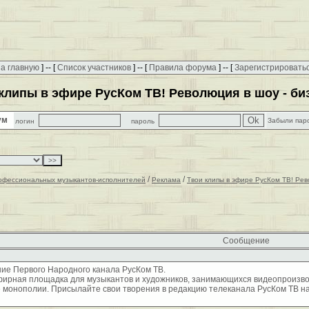
а главную
] -- [
Список участников
] -- [
Правила форума
] -- [
Зарегистрировать
клипы в эфире РусКом ТВ! Революция в шоу - би
рум
Забыли пар
логин
пароль
/
/
офессиональных музыкантов-исполнителей
Реклама
Твои клипы в эфире РусКом ТВ! Рев
Сообщение
ние Первого Народного канала РусКом ТВ.
эфирная площадка для музыкантов и художников, занимающихся видеопроизв
монополии. Присылайте свои творения в редакцию телеканала РусКом ТВ н