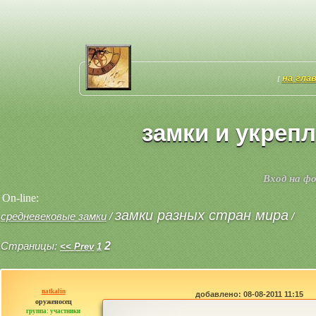
на гла
[
замки и укреп
Вход на ф
On-line:
замки разных стран мира
средневековые замки
/
/
Страницы:
2
<< Prev
1
natkalin
добавлено: 08-08-2011 11:15
оруженосец
группа: участники