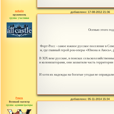
natkalin
добавлено: 17-08-2012 21:36
оруженосец
группа: участники
сообщений: 29
Осенью этого год
Форт-Росс - самое южное русское поселение в Сев
м, где главный герой рок-оперы «Юнона и Авось»,
В XIX веке русские, в поисках сельскохозяйственн
и колонизаторами, они захватили часть территории
И хотя их надежды на богатые угодья не оправдали
Рената
добавлено: 05-11-2014 15:34
Великий магистр
группа: администраторы
сообщений: 30442