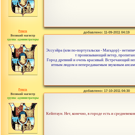
Рената
добавлено: 11-09-2011 04:19
Великий магистр
группа: администраторы
сообщений: 30442
Эссуэйра (или по-португальски - Магадор) - нетипи
т пронизывающий ветер, пропитан
Город древний и очень красивый. Встречающий неп
итным людом и непередаваемым звуковым ансамб
Рената
добавлено: 17-10-2011 04:30
Великий магистр
группа: администраторы
сообщений: 30442
Кейптаун. Нет, конечно, в городе есть и средневек