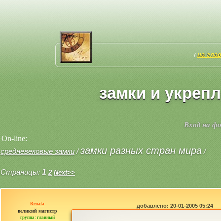
на гла
[
замки и укреп
Вход на ф
On-line:
замки разных стран мира
средневековые замки
/
/
Страницы:
1
2
Next>>
Renata
добавлено: 20-01-2005 05:24
великий магистр
группа: главный