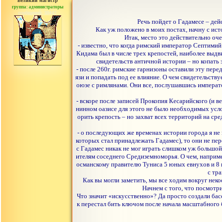
Великий магистр
группа: администраторы
сообщений: 30442
Речь пойдет о Гадамесе – де
Как уж положено в моих постах, начну с ист
Итак, место это действительно оче
- известно, что когда римский император Септимий
Кидама был в числе трех крепостей, наиболее выд
свидетельств античной истории – но копать
- после 260г. римские гарнизоны оставили эту пер
язи и попадать под ее влияние. О чем свидетельству
оюзе с римлянами. Они все, послушавшись императ
- вскоре после записей Прокопия Кесарийского (и в
нинном оазисе для этого не было необходимых усло
орить крепость – но захват всех территорий на с
- о последующих же временах истории города я не 
которых стал принадлежать Гадамес), то они не пер
с Гадамес никак не мог играть слишком уж большо
ителям соседнего Средиземноморья. О чем, наприме
османскому правителю Туниса 5 юных евнухов и 8 
с тр
Как вы могли заметить, мы все ходим вокруг нек
Начнем с того, что посмотр
Что значит «искусственно»? Да просто создали бас
к перестал бить ключом после начала масштабного б