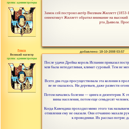
группа: администраторы
сообщений: 30442
Замок сей построил актёр Виллиам Жиллетт (1853-1
оннектикут Жиллетт обратил внимание на высокий 
рта Дьявола. Про
Рената
добавлено: 18-10-2008 03:57
Великий магистр
группа: администраторы
сообщений: 30442
После удачи Дрейка король Испании приказал постро
мля была неподатливая, климат суровый. Тем не мен
Всего два года просуществовала эта колония в прол
ве не оказалось. Ни деревьев, даже развести ог
Потом начались болезни — цинга и дизентерия. К э
вины населения, потом еще семьдесят человек
Когда Кавендиш проходил мимо этого так называемо
отивления ему не оказали. Они отчаянно махали рук
к проводники. Их рассказ потряс д