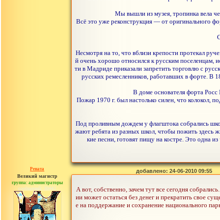
Мы вышли из музея, тропинка вела че
Всё это уже реконструкция — от оригинального фо
С
Несмотря на то, что вблизи крепости протекал руч
й очень хорошо относился к русским поселенцам, и
ти в Мадриде приказали запретить торговлю с русс
русских ремесленников, работавших в форте. В 1
В доме основателя форта Росс 
Пожар 1970 г. был настолько силен, что колокол, п
Под проливным дождем у флагштока собрались школь
жают ребята из разных школ, чтобы пожить здесь ж
кие песни, готовят пищу на костре. Это одна и
Рената
добавлено: 24-06-2010 09:55
Великий магистр
группа: администраторы
сообщений: 30442
А вот, собственно, зачем тут все сегодня собралис
ии может остаться без денег и прекратить свое су
е на поддержание и сохранение национального парк