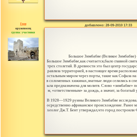
Горн
добавлено: 28-09-2010 17:33
оруженосец
группа: участники
сообщений: 10
Большое Зимбабве (Великое Зимбабве)
Большое Зимбабве,как считается,было главной святы
трех столетий. В древности это был центр госуда
равляла территорией, в настоящее время расположе
остальным миром через порты, такие как Софала на 
в соломенных хижинах,знатные люди селились в сп
ыла предназначена для молитв. Слово «зимбабве» 
м, «ответственным» за дождь, а значит, за богат
В 1928—1929 руины Великого Зимбабве исследовала
осредственно африканское происхождение. Ранее мн
хеолог Дж.Т. Бент утверждал,что город построили