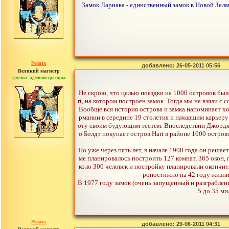
Замок Ларнака - единственный замок в Новой Зела
Рената
добавлено: 26-05-2011 05:56
Великий магистр
группа: администраторы
сообщений: 30442
Не скрою, что целью поездки на 1000 островов был
rt, на котором построен замок. Тогда мы не взяли 
Вообще вся история острова и замка напоминает х
рмании в середине 19 столетия и начавшим карьеру
оту своим будующим тестем. Впоследствии Джордж с
о Болдт покупает остров Hart в районе 1000 остров
Но уже через пять лет, в начале 1900 года он решае
ме планировалось построить 127 комнат, 365 окон, 
коло 300 человек и постройку планировали окончит
ропостижно на 42 году жизни 
В 1977 году замок (очень запущенный и разграбленн
5 до 35 ми
Рената
добавлено: 29-06-2011 04:31