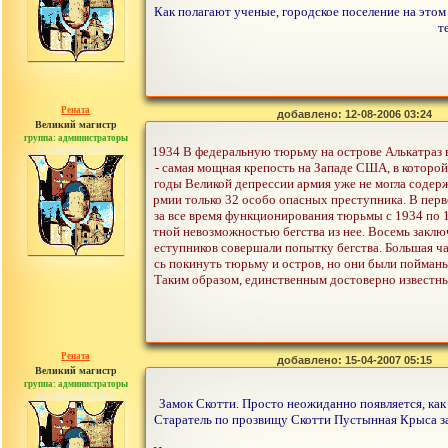
Как полагают ученые, городское поселение на этом 
т
Рената
добавлено: 12-08-2006 03:24
Великий магистр
группа: администраторы
сообщений: 30442
1934 В федеральную тюрьму на острове Алькатраз в
- самая мощная крепость на Западе США, в которой
годы Великой депрессии армия уже не могла содерж
рмии только 32 особо опасных преступника. В пер
за все время функционирования тюрьмы с 1934 по 
тной невозможностью бегства из нее. Восемь заклю
еступников совершали попытку бегства. Большая час
сь покинуть тюрьму и остров, но они были пойманы 
Таким образом, единственным достоверно известны
Рената
добавлено: 15-04-2007 05:15
Великий магистр
группа: администраторы
сообщений: 30442
Замок Скотти. Просто неожиданно появляется, как 
Старатель по прозвищу Скотти Пустынная Крыса за