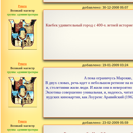
Рената
добавлено: 30-12-2008 05:07
Великий магистр
группа: администраторы
сообщений: 30442
Квебек удивительный город с 400-х летней историе
Рената
добавлено: 19-01-2009 03:24
Великий магистр
группа: администраторы
сообщений: 30442
А пока ограничусь Марокко, 
В двух словах, речь идет о небольшом регионе на 
и, столетиями жили люди. И жили они в невероятно
Экзотика совершенно уникальная, и, надеюсь, чита
вудских кинокартин, как Лоуренс Аравийский (1962
Рената
добавлено: 23-02-2009 05:59
Великий магистр
группа: администраторы