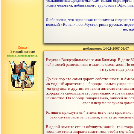
толкиновском Средиземье. Сам Толкин опровергал т
исьма человека, побывавшего туристом в Эфиопии. 
Любопытно, что эфиопская топонимика содержит и 
новский «Rohan», или Мустангрим в русских перевод
но, ид
Рената
добавлено: 14-11-2007 06:07
Великий магистр
группа: администраторы
сообщений: 30442
Ездили к Вандербильтам в замок Билтмор. В доме 80
ней и лосей развешанные в зале, не съела моль. По
т в туалете, где ун
До сих пор это самая дорога собственность в Амери
ак модный архитектор – бородка, пальто укороченно
ма дедушке, и другим, не таким интеллигентным ва
жорджа на самом деле строили какие-то сотни тысяч
неизвестно. Он вообще говорил мало, записей не ост
аров в неделю получала домоп
Комнаты прислуги на 4 этаже, все очень прилично: 
раки слугам были запрещены, вплоть до увольне
В одной комнате стены обтянуты кожей - три стада
кожаные стены закрыты пластиком, чтобы случайные