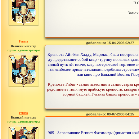
В 
Замок
Рената
добавлено: 15-04-2006 02:27
Великий магистр
группа: администраторы
сообщений: 30442
Крепость Айт-Бен Хадду, Марокко, была построена 
ду представляет собой ксар - группу глиняных зд
анный путь лёг иначе, ксар потерял своё торговое 
тся наиболее примечательным подобным строением 
али кино про Ближний Восток ('Лоур
Крепость Рибат - самая известная и самая старая кр
редставляет типичную арабскую крепость: квадратн
зорной башней. Главная башня крепости - 
Рената
добавлено: 09-07-2006 04:25
Великий магистр
группа: администраторы
сообщений: 30442
969 - Завоевавшие Египет Фатимиды (династия ара