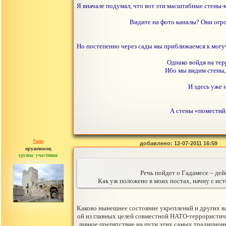
Я вначале подумал, что вот эти масштабные стены-м
Видите на фото каналы? Они огро
Но постепенно через сады мы приближаемся к могуч
Однако войдя на те
Ибо мы видим стены,
И здесь уже 
А стены «поместий»
Горн
добавлено: 12-07-2011 16:59
оруженосец
группа: участники
сообщений: 10
Речь пойдет о Гадамесе – де
Как уж положено в моих постах, начну с ист
Каково нынешнее состояние укреплений и других в
ой из главных целей совместной НАТО-террористиче
лавное препятствие на пути этих самых традицион