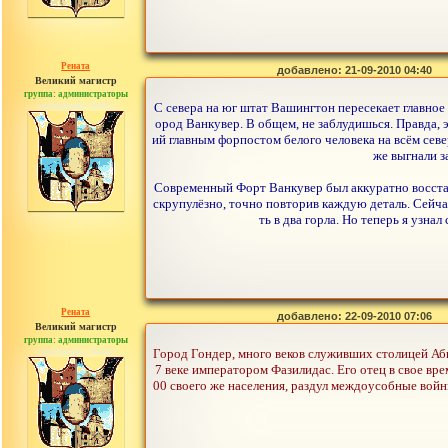
Рената
добавлено: 21-09-2010 04:40
Великий магистр
группа: администраторы
сообщений: 30442
С севера на юг штат Вашингтон пересекает главное ш
ород Ванкувер. В общем, не заблудишься. Правда, 
ий главным форпостом белого человека на всём севе
же выгнали з
Современный Форт Ванкувер был аккуратно восстан
скрупулёзно, точно повторив каждую деталь. Сейч
ть в два горла. Но теперь я узна
Рената
добавлено: 22-09-2010 07:06
Великий магистр
группа: администраторы
сообщений: 30442
Город Гондер, много веков служивших столицей Аб
7 веке императором Фазилидас. Его отец в свое вре
00 своего же населения, раздул междоусобные войны