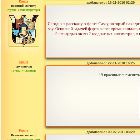
Рената
добавлено: 18-11-2010 02:29
Великий магистр
группа: администраторы
сообщений: 30442
Сегодня я расскажу о форте Casey, который находит
sey. Основной задачей форта в свое время являлас
й площадью около 2 квадратных километров, в к
sansiro
добавлено: 22-11-2010 16:25
оруженосец
группа: участники
сообщений: 24
19 красивых знамениты
Рената
добавлено: 09-02-2011 03:29
Великий магистр
группа: администраторы