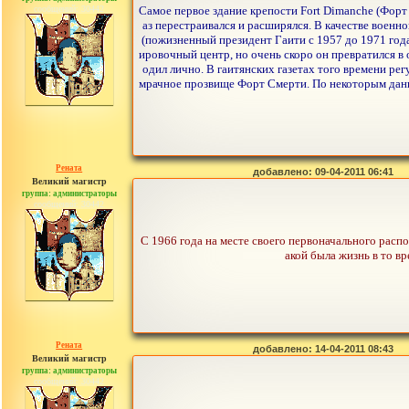
сообщений: 30442
Самое первое здание крепости Fort Dimanche (Форт
аз перестраивался и расширялся. В качестве военн
(пожизненный президент Гаити с 1957 до 1971 года
ировочный центр, но очень скоро он превратился в
одил лично. В гаитянских газетах того времени ре
мрачное прозвище Форт Смерти. По некоторым данн
Рената
добавлено: 09-04-2011 06:41
Великий магистр
группа: администраторы
сообщений: 30442
С 1966 года на месте своего первоначального расп
акой была жизнь в то в
Рената
добавлено: 14-04-2011 08:43
Великий магистр
группа: администраторы
сообщений: 30442