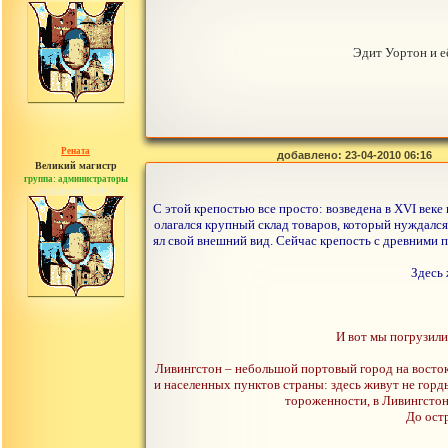
Эдит Уортон и е
Рената
добавлено: 23-04-2010 06:16
Великий магистр
группа: администраторы
сообщений: 30442
С этой крепостью все просто: возведена в XVI веке
олагался крупный склад товаров, который нуждалс
ял свой внешний вид. Сейчас крепость с древними 
Здесь 
И вот мы погрузили
Ливингстон – небольшой портовый город на востоке
и населенных пунктов страны: здесь живут не гор
тороженности, в Ливингстон
До ост