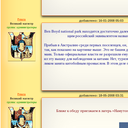
Рената
добавлено: 16-01-2008 05:03
Великий магистр
группа: администраторы
сообщений: 30442
Ben Boyd national park находится достаточно далеко
щим российский эквивалентом назван
Прибыв в Австралию среди первых поселенцев, он, н
так, как показано на картинке выше. Это не башня 
маяк. Только официальные власти не разрешили ему 
ил эту вышку для наблюдения за китами. Нет, туриз
ликом занята китобойным промыслом. В этом деле 
Рената
добавлено: 18-05-2008 03:31
Великий магистр
группа: администраторы
сообщений: 30442
Ближе к обеду приезжаем в лагерь «Намутон