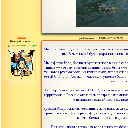
Рената
добавлено: 12-05-2010 03:31
Великий магистр
группа: администраторы
сообщений: 30442
Мы приехали по дороге, которая сначала петляла по
ны. В маленькой будке охранника никого
Мы в форте Росс, бывшем русском поселении в севе
тников — к этому времени здешняя земля была уже 
ус. Новая русская колония нужна была, чтобы снаб
остей Сибири и Аляски — частокол, угловые башни-
ыли опытны
Так форт выглядел около 1840 г. Русским нужно б
территорией. Русские оказались прекрасными дипло
е наградили вождей местных инд
Русская Американская компания умело взялась за де
троительная верфь, первый фруктовый сад и виногра
колеса, бочки, повозки, выдел
Вот эти ключи от главных ворот и церкви бере