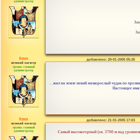
администратор
сообщений: 2765
За
За
Renata
добавлено: 20-01-2005 05:26
великий магистр
группа: главный
администратор
сообщений: 2765
…жил на земле некий низкорослый чудак по прозви
Настоящее имя 
Renata
добавлено: 21-01-2005 17:03
великий магистр
группа: главный
администратор
Самый высокогорный (ок. 3700 м над уровнем 
сообщений: 2765