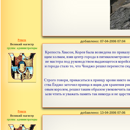
Рената
добавлено: 07-04-2006 07:04
Великий магистр
группа: администраторы
сообщений: 30442
Крепость Хвасон, Корея была возведена по приказу 
щим холмам, взяв центр города в пятикилометровое (
ие мастера под руководством выдающегося корейс
и города стало то, что Чонджо решил перенести сю
Строго говоря, прикасаться к принцу крови никто 
ства Ёнджо заточил принца в ящик для хранения рис
овым королем, решил таким образом увековечить п
ыли чтить и уважать память так никогда и не царс
Рената
добавлено: 13-04-2006 07:06
Великий магистр
группа: администраторы
сообщений: 30442