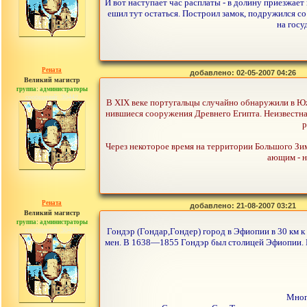
И вот наступает час расплаты - в долину приезжает
ешил тут остаться. Построил замок, подружился со 
на госу
Рената
добавлено: 02-05-2007 04:26
Великий магистр
группа: администраторы
сообщений: 30442
В XIX веке португальцы случайно обнаружили в Юж
нившиеся сооружения Древнего Египта. Неизвестная
р
Через некоторое время на территории Большого Зим
ающим - н
Рената
добавлено: 21-08-2007 03:21
Великий магистр
группа: администраторы
сообщений: 30442
Гондэр (Гондар,Гондер) город в Эфиопии в 30 км к 
мен. В 1638—1855 Гондэр был столицей Эфиопии. В 
Мног