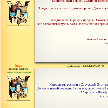
сообщений: 30442
Единственный в Новой Зеландии замок б
Правда, счастья ему этот дом не принес. Две его же
Наследники банкира дом продали. Потом он 
Они влюбились в руины замка. В доме все это время 
В бывшей конюшн
В б
Рената
добавлено: 07-04-2009 06:39
Великий магистр
группа: администраторы
сообщений: 30442
Наконец, мы въехали в Сосусфлей. Этот з
До места нашей очередной ночевки, окрестностей за
кий барон фон Вольф.
Внутри