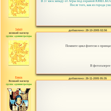
В 37 км к западу от Агры под охраной ЮНЕСКО на
После того, как из города уш
Valerij
добавлено: 28-10-2005 02:56
великий магистр
группа: администраторы
сообщений: 3753
Помните цикл фэнтези о принцах
В фотогалерее
Рената
добавлено: 26-11-2005 05:35
Великий магистр
группа: администраторы
сообщений: 30442