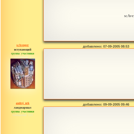
scAve
scAvenger
добавлено: 07-09-2005 08:53
вступающий
группа: участники
сообщений: 2
andrej_nrk
добавлено: 09-09-2005 09:46
ландмаршал
группа: участники
сообщений: 153