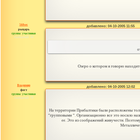
560sec
добавлено: 04-10-2005 11:55
рыцарь
группа: участники
сообщений: 44
о
Озеро о котором я говорю находит
Владимир
добавлено: 04-10-2005 12:02
фогт
группа: участники
сообщений: 79
На территории Прибалтики были расположены тольк
“групповыми “. Организационно все это носило назв
ее. Это из соображений живучести. Поэтому
Металличес