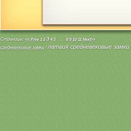
Страницы:
3
......
<< Prev
1
2
4
5
8
9
10
11
Next>>
латвия средневековые замки 
средневековые замки
/