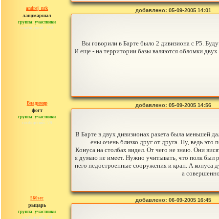
andrej_nrk
добавлено: 05-09-2005 14:01
ландмаршал
группа: участники
сообщений: 153
Вы говорили в Барте было 2 дивизиона с Р5. Буд
И еще - на территории базы валяются обломки двух г
Владимир
добавлено: 05-09-2005 14:56
фогт
группа: участники
сообщений: 79
В Барте в двух дивизионах ракета была меньшей да
ены очень близко друг от друга. Ну, ведь это 
Конуса на столбах видел. От чего не знаю. Они ви
я думаю не имеет. Нужно учитывать, что полк был 
него недостроенные сооружения и кран. А конуса д
а совершенно
560sec
добавлено: 06-09-2005 16:45
рыцарь
группа: участники
сообщений: 44