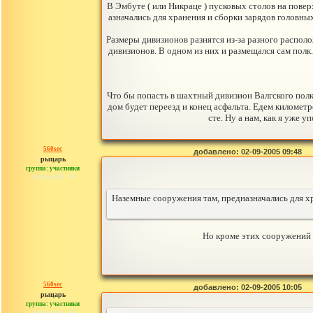
В Эмбуте ( или Никраце ) пусковых столов на пове
азначались для хранения и сборки зарядов головны
Размеры дивизионов разнятся из-за разного располож
дивизионов. В одном из них и размещался сам полк
Что бы попасть в шахтный дивизион Валгского полка,
дом будет переезд и конец асфальта. Едем километр
сте. Ну а нам, как я уже 
560sec
добавлено: 02-09-2005 09:48
рыцарь
группа: участники
сообщений: 44
Наземные сооружения там, предназначались для хр
Но кроме этих сооружений 
560sec
добавлено: 02-09-2005 10:05
рыцарь
группа: участники
сообщений: 44