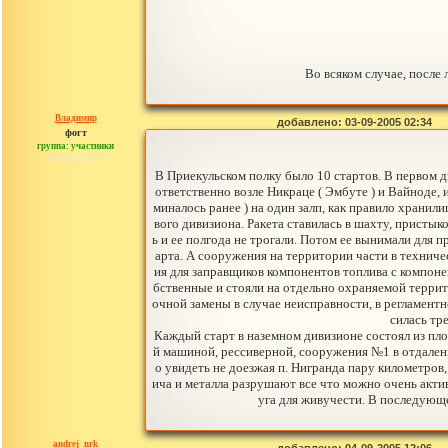
Во всяком случае, после
Владимир
добавлено: 03-09-2005 02:34
фогт
группа: участники
сообщений: 79
В Приекульском полку было 10 стартов. В первом д
ответственно возле Никраце ( Эмбуте ) и Вайноде,
миналось ранее ) на один залп, как правило хранил
вого дивизиона. Ракета ставилась в шахту, присты
ь и ее полгода не трогали. Потом ее вынимали для 
арта. А сооружения на территории части в техниче
ия для заправщиков компонентов топлива с компоне
бственные и стояли на отдельно охраняемой террит
очной замены в случае неисправности, в регламентн
силась тр
Каждый старт в наземном дивизионе состоял из пло
й машиной, рессиверной, сооружения №1 в отдалени
о увидеть не доезжая п. Нигранда пару километров
ича и металла разрушают все что можно очень акти
уга для живучести. В последующ
andrej_nrk