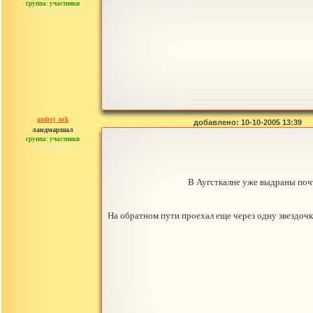
группа: участники
сообщений: 153
andrej_nrk
добавлено: 10-10-2005 13:39
ландмаршал
группа: участники
сообщений: 153
В Аугсткалне уже выдраны почт
На обратном пути проехал еще через одну звездочк