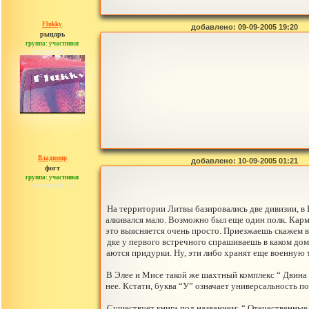
Flukky
добавлено: 09-09-2005 19:20
рыцарь
группа: участники
сообщений: 33
Владимир
добавлено: 10-09-2005 01:21
фогт
группа: участники
сообщений: 79
На территории Литвы базировались две дивизии, в 
алкивался мало. Возможно был еще один полк. Карме
это выясняется очень просто. Приезжаешь скажем в
дке у первого встречного спрашиваешь в каком до
аются придурки. Ну, эти либо хранят еще военную 
В Элее и Мисе такой же шахтный комплекс “ Двина 
нее. Кстати, буква “У” означает универсальность п
Существует книга под названием: “ Отечественные 