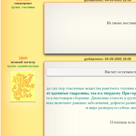
добавлено: 04-09-2005 12:06
ландмаршал
группа: участники
сообщений: 153
Из твоих постинг
Valerij
добавлено: 04-09-2005 18:00
великий магистр
группа: администраторы
сообщений: 3753
Насчет остатков г
до сих пор токсичные вещества ракетного топлива
ят ядовитые гидразины, так и к твердому. При го
та в настоящем сборнике. Диоксины относят к груп
века включают раковые заболевания, дефекты разв
м мире развернута сейчас мо
О гептиле есть