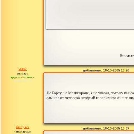
Внимате
560sec
добавлено: 10-10-2005 13:26
рыцарь
группа: участники
сообщений: 44
Не Барту, не Мазникраце, я не указал, потому как с
слышал от человека который говорил что он или вид
andrej_nrk
добавлено: 10-10-2005 13:37
ландмаршал