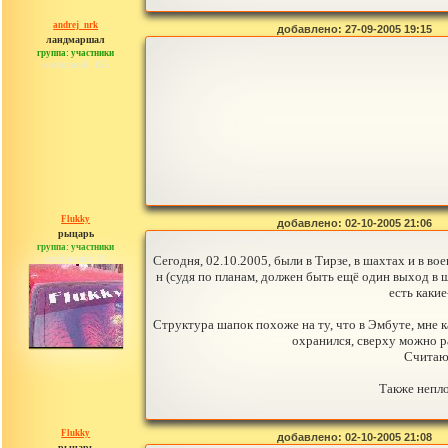
andrej_nrk
добавлено: 27-09-2005 19:15
ландмаршал
группа: участники
сообщений: 153
Flukky
добавлено: 02-10-2005 21:06
рыцарь
группа: участники
сообщений: 33
Сегодня, 02.10.2005, были в Тирзе, в шахтах и в во
н (судя по планам, должен быть ещё один выход в ш
есть каки
Структура шапок похоже на ту, что в Эмбуте, мне ка
охранился, сверху можно р
Считаю,
Также непло
Flukky
добавлено: 02-10-2005 21:08
рыцарь