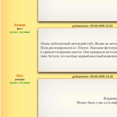
Владимир
добавлено: 09-09-2005 12:51
фогт
группа: участники
сообщений: 79
Очень любопытный литовский сайт. Жалко на литовс
Полк дислоцировался в г. Плунге. Хорошие фотогра
х сдвигается крышка шахты. Они прикрыты металли
тике. Кстати, зто вообще первый шахтный комплек
560sec
добавлено: 09-09-2005 14:18
рыцарь
группа: участники
сообщений: 44
Владимир
Может быть у вас есть инф