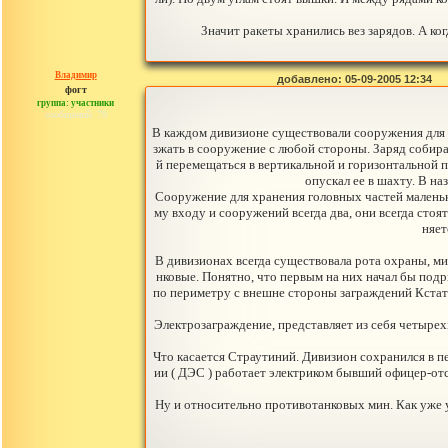
Значит ракеты хранились вез зарядов. А к
Владимир
добавлено: 05-09-2005 12:34
фогт
группа: участники
сообщений: 79
В каждом дивизионе существовали сооружения для 
зжать в сооружение с любой стороны. Заряд собира
й перемещаться в вертикальной и горизонтальной п
опускал ее в шахту. В н
Сооружение для хранения головных частей маленьк
му входу и сооружений всегда два, они всегда стоя
няет
В дивизионах всегда существовала рота охраны, ми
нковые. Понятно, что первым на них начал бы под
по периметру с внешне стороны заграждений Кста
Электрозаграждение, представляет из себя четыре
Что касается Страутиний. Дивизион сохранился в п
ии ( ДЭС ) работает электриком бывший офицер-от
Ну и относительно противотанковых мин. Как уже 