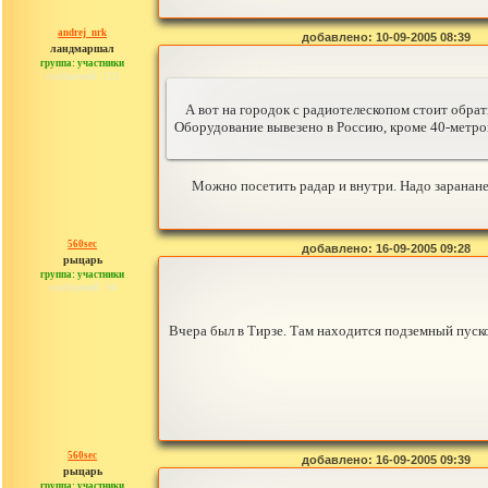
andrej_nrk
добавлено: 10-09-2005 08:39
ландмаршал
группа: участники
сообщений: 153
А вот на городок с радиотелескопом стоит обра
Оборудование вывезено в Россию, кроме 40-метро
Можно посетить радар и внутри. Надо заранане
560sec
добавлено: 16-09-2005 09:28
рыцарь
группа: участники
сообщений: 44
Вчера был в Тирзе. Там находится подземный пусков
560sec
добавлено: 16-09-2005 09:39
рыцарь
группа: участники