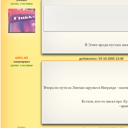
группа: участники
сообщений: 33
В Эллее вроди пустых шахт
andrej_nrk
добавлено: 03-10-2005 13:49
ландмаршал
группа: участники
сообщений: 153
Вчера по пути из Лиепаи зарулил в Нигранде - назе
Кстати, кто-то писал про Лу
- кры
Flukky