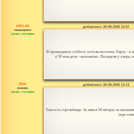
andrej_nrk
добавлено: 26-09-2005 10:07
ландмаршал
группа: участники
сообщений: 153
В прошедшую субботу хотели посетить Тирзу - а не 
а! В чем дело - непонятно. Посидели у озера,
560sec
добавлено: 26-09-2005 13:13
рыцарь
группа: участники
сообщений: 44
Там есть стрельбище. За ним в 50 метрах за насыпь
огда тем