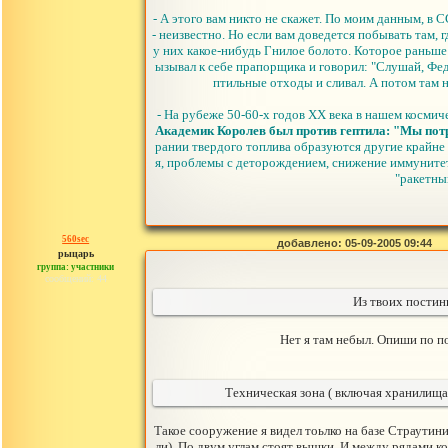
- А этого вам никто не скажет. По моим данным, в 
- неизвестно. Но если вам доведется побывать там,
у них какое-нибудь Гнилое болото. Которое раньше
ызывал к себе прапорщика и говорил: "Слушай, Федя
птильные отходы и сливал. А потом там 
- На рубеже 50-60-х годов ХХ века в нашем косми
Академик Королев был против гептила: "Мы потр
рании твердого топлива образуются другие крайне 
я, проблемы с деторождением, снижение иммунитета
"ракетны
560sec
добавлено: 05-09-2005 09:44
рыцарь
группа: участники
сообщений: 44
Из твоих постин
Нет я там небыл. Опиши по п
Техническая зона ( включая хранилища
Такое сооружение я видел тоьлко на базе Страутин
ли). По двум углам стоят вышки. И между рядами к