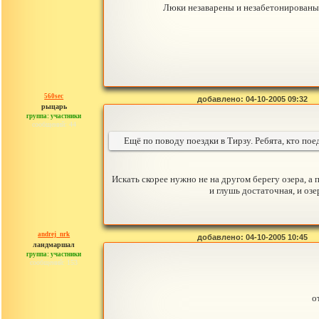
Люки незаварены и незабетонированы. 
560sec
добавлено: 04-10-2005 09:32
рыцарь
группа: участники
сообщений: 44
Ещё по поводу поездки в Тирзу. Ребята, кто по
Искать скорее нужно не на другом берегу озера, а 
и глушь достаточная, и оз
andrej_nrk
добавлено: 04-10-2005 10:45
ландмаршал
группа: участники
сообщений: 153
о