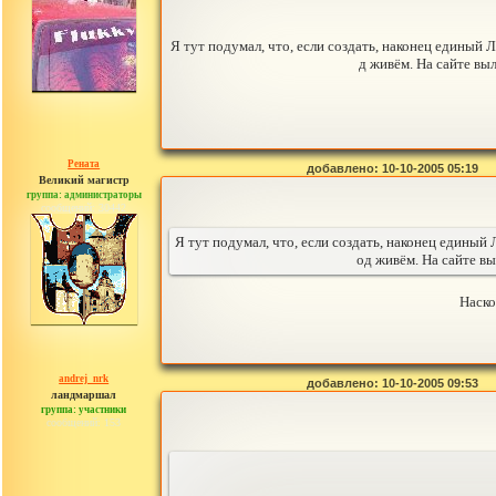
Я тут подумал, что, если создать, наконец единый
д живём. На сайте вы
Рената
добавлено: 10-10-2005 05:19
Великий магистр
группа: администраторы
сообщений: 30442
Я тут подумал, что, если создать, наконец единый
од живём. На сайте в
Наско
andrej_nrk
добавлено: 10-10-2005 09:53
ландмаршал
группа: участники
сообщений: 153