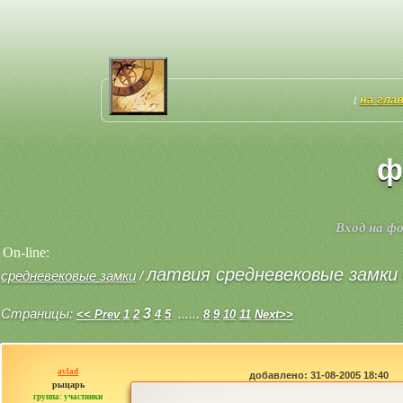
на гла
[
ф
Вход на ф
On-line:
латвия средневековые замки 
средневековые замки
/
Страницы:
3
......
<< Prev
1
2
4
5
8
9
10
11
Next>>
avlad
добавлено: 31-08-2005 18:40
рыцарь
группа: участники