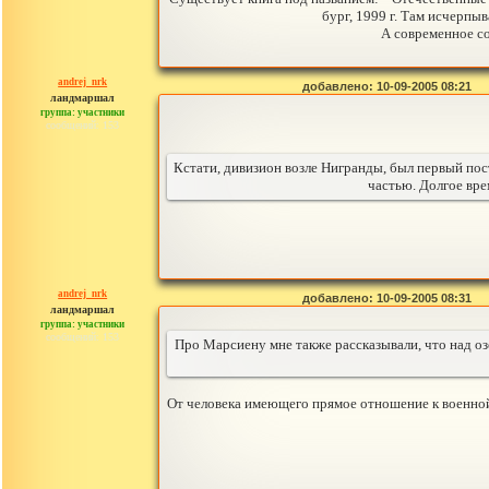
бург, 1999 г. Там исчерпы
А современное с
andrej_nrk
добавлено: 10-09-2005 08:21
ландмаршал
группа: участники
сообщений: 153
Кстати, дивизион возле Нигранды, был первый пост
частью. Долгое вре
andrej_nrk
добавлено: 10-09-2005 08:31
ландмаршал
группа: участники
сообщений: 153
Про Марсиену мне также рассказывали, что над озе
От человека имеющего прямое отношение к военной 