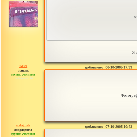
о
Я 
560sec
добавлено: 06-10-2005 17:33
рыцарь
группа: участники
сообщений: 44
Фотограф
andrej_nrk
добавлено: 07-10-2005 10:43
ландмаршал
группа: участники