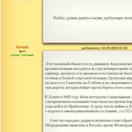
сообщений: 39
Flukky, думаю давать ссылки, требующие логи
Владимир
добавлено: 02-09-2005 01:55
фогт
группа: участники
сообщений: 79
Этот военный объект и есть дивизион Алукснинског
артовая позиция находится за стрельбищем прямо з
ельбищу, которого в те времена естественно не был
то бишь к боевой стартовой позиции. Грунтовка впр
по шоссе от Смилтене на Гулбене и не сворачивать на
ная дорога, которая пойдет вдоль берега этого озе
В Лужне в !940 году была построена стационарная 
) на временном основании тоже была построена бер
хода войск из Прибалтики. А сразу после войны в 
х годов и в законсервированном состоянии , со 15
А вот на городок с радиотелескопом стоит обра
Оборудование вывезено в Россию, кроме 40-метрово