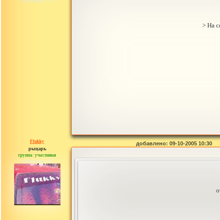
сообщений: 153
> На с
Flukky
добавлено: 09-10-2005 10:30
рыцарь
группа: участники
сообщений: 33
о