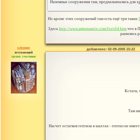
Наземные сооружения там, предназначались для хр
Но кроме этих сооружений там есть ещё три таких
Здесь
http://www.astronautix.com/lvs/r14.htm
что в П
ранились р
scAvenger
добавлено: 02-09-2005 15:22
вступающий
группа: участники
сообщений: 2
Кстати, 
Там ни
Насчет остатков гептила в шахтах - гептил не име