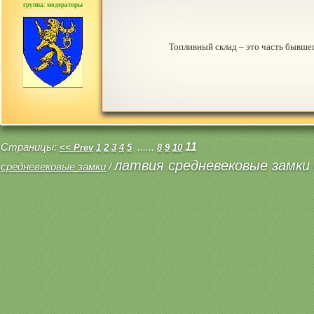
группа: модераторы
сообщений: 1557
Топливный склад – это часть бывшег
Страницы:
......
11
<< Prev
1
2
3
4
5
8
9
10
латвия средневековые замки 
средневековые замки
/