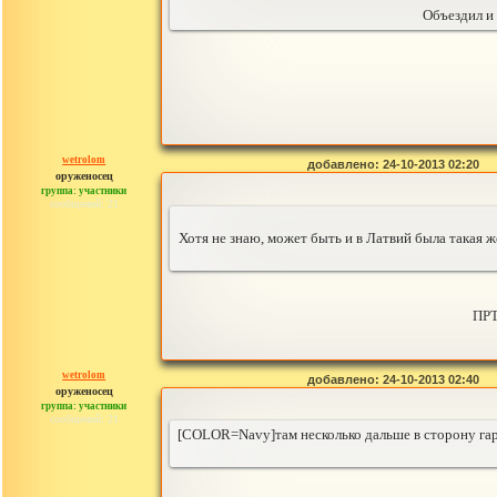
Объездил и 
wetrolom
добавлено: 24-10-2013 02:20
оруженосец
группа: участники
сообщений: 21
Хотя не знаю, может быть и в Латвий была такая ж
ПРТ
wetrolom
добавлено: 24-10-2013 02:40
оруженосец
группа: участники
сообщений: 21
[COLOR=Navy]там несколько дальше в сторону гару