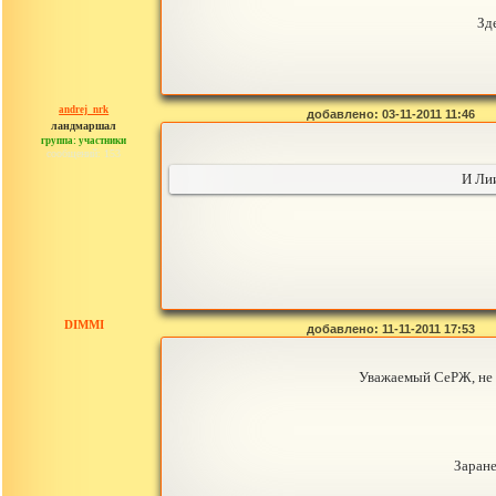
Зд
andrej_nrk
добавлено: 03-11-2011 11:46
ландмаршал
группа: участники
сообщений: 153
И Лии
DIMMI
добавлено: 11-11-2011 17:53
Уважаемый СеРЖ, не п
Заране