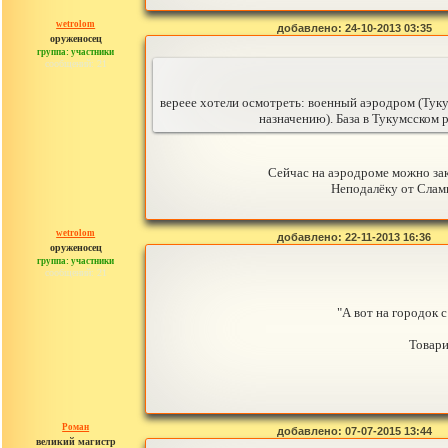
wetrolom
добавлено: 24-10-2013 03:35
оруженосец
группа: участники
сообщений: 21
вереее хотели осмотреть: военный аэродром (Тукум
назначению). База в Тукумсском р
Сейчас на аэродроме можно зак
Неподалёку от Сламп
wetrolom
добавлено: 22-11-2013 16:36
оруженосец
группа: участники
сообщений: 21
"А вот на городок 
Товари
Роман
добавлено: 07-07-2015 13:44
великий магистр