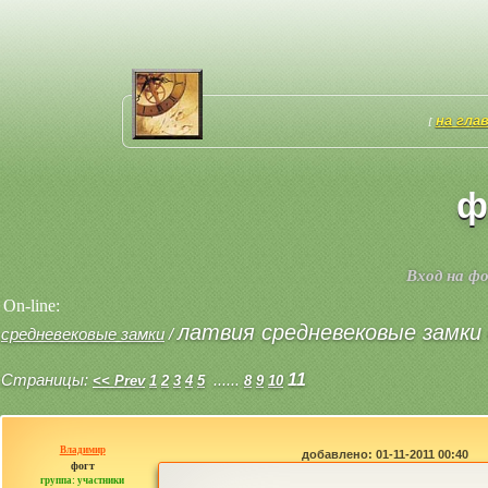
на гла
[
ф
Вход на ф
On-line:
латвия средневековые замки 
средневековые замки
/
Страницы:
......
11
<< Prev
1
2
3
4
5
8
9
10
Владимир
добавлено: 01-11-2011 00:40
фогт
группа: участники