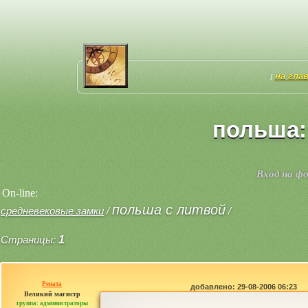
на гла
[
польша:
Вход на ф
On-line:
польша с литвой
средневековые замки
/
/
Страницы:
1
Рената
добавлено: 29-08-2006 06:23
Великий магистр
группа: администраторы