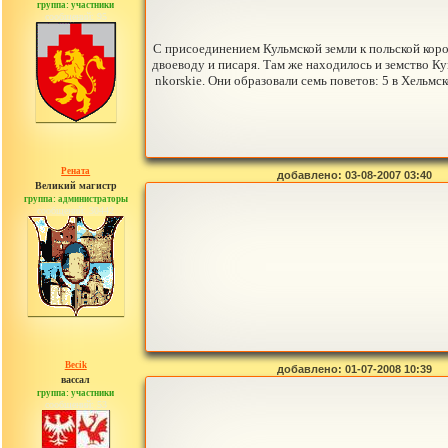
группа: участники
сообщений: 95
С присоединением Кульмской земли к польской корон
двоеводу и писаря. Там же находилось и земство Кум
nkorskie. Они образовали семь поветов: 5 в Хельмс
Рената
добавлено: 03-08-2007 03:40
Великий магистр
группа: администраторы
сообщений: 30442
Becik
добавлено: 01-07-2008 10:39
вассал
группа: участники
сообщений: 53