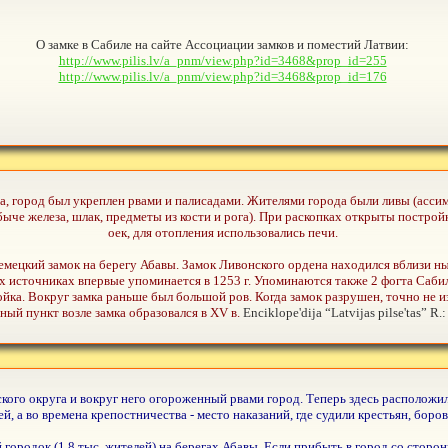
О замке в Сабиле на сайте Ассоциации замков и поместий Латвии:
http://www.pilis.lv/a_pnm/view.php?id=3468&prop_id=255
http://www.pilis.lv/a_pnm/view.php?id=3468&prop_id=176
га, город был укреплен рвами и палисадами. Жителями города были ливы (асс
ыче железа, шлак, предметы из кости и рога). При раскопках открыты постройк
оек, для отопления использовались печи.
немецкий замок на берегу Абавы. Замок Ливонского ордена находился вблизи
источниках впервые упоминается в 1253 г. Упоминаются также 2 фогта Сабиле - 
йка. Вокруг замка раньше был большой ров. Когда замок разрушен, точно не из
ый пункт возле замка образовался в XV в.
Enciklope'dija “Latvijas pilse'tas” R.
кого округа и вокруг него огороженный рвами город. Теперь здесь расположи
ней, а во времена крепостничества - место наказаний, где судили крестьян, бо
городок (1,8 тыс. жителей) на берегах Абавы. Если прибыть в город со сторон