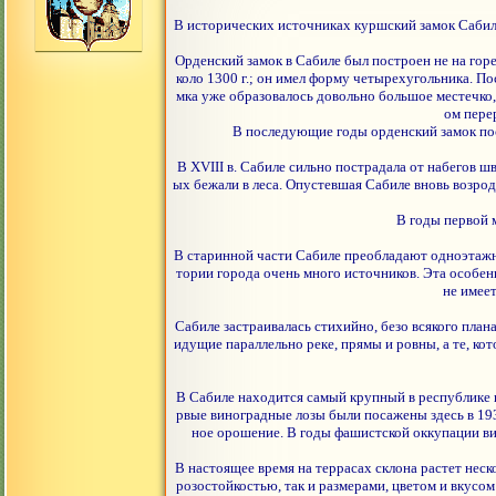
В исторических источниках куршский замок Сабиле 
Орденский замок в Сабиле был построен не на горе,
коло 1300 г.; он имел форму четырехугольника. По
мка уже образовалось довольно большое местечко, 
ом пере
В последующие годы орденский замок пост
В XVIII в. Сабиле сильно пострадала от набегов ш
ых бежали в леса. Опустевшая Сабиле вновь возрод
В годы первой 
В старинной части Сабиле преобладают одноэтажны
тории города очень много источников. Эта особенн
не имее
Сабиле застраивалась стихийно, безо всякого план
идущие параллельно реке, прямы и ровны, а те, кот
В Сабиле находится самый крупный в республике 
рвые виноградные лозы были посажены здесь в 193
ное орошение. В годы фашистской оккупации ви
В настоящее время на террасах склона растет неск
розостойкостью, так и размерами, цветом и вкусо