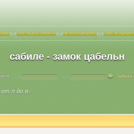
авную
список участников
правила форума
зарегистриро
] -- [
] -- [
] -- [
сабиле - замок цабельн
форум
Забыли 
логин
пароль
 от л до я
/