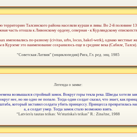
ю территорию Талсинского района населяли курши и ливы. Во 2-й половине 13
ная часть отошла к Ливонскому ордену, северная - к Курляндскому епископств
 именовались по-разному (civitas, urbs, locus, hakel-werk), однако местные 
м в Курземе это наименование сохранилось еще в средние века (Сабиле, Талси).
“Советская Латвия” (энциклопедия) Рига, Гл. ред. энц. 1985
Легенда о замке:
ремена возвышался стройный замок. Вокруг горы текла река. Шведы хотели завое
круг нее, но ни одно не попало. Тогда один солдат сказал, что знает, как прин
 штаба, который заставил солдата убить принцессу. Принцесса превратилась на
а, а солдат умер. Тогда замок стало возможно взять.
“Latvies'u tautas teikas: Ve'sturiska's teikas” R.: Zina'tne, 1988