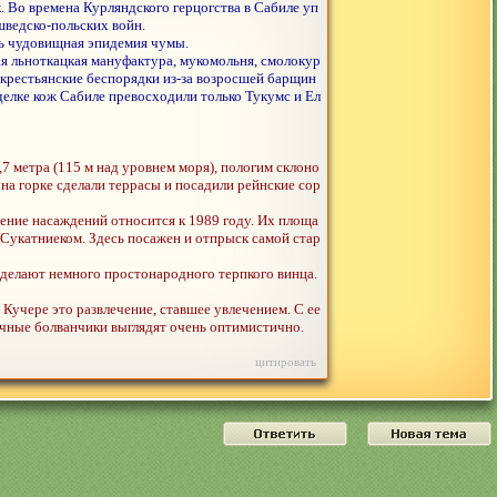
. Во времена Курляндского герцогства в Сабиле уп
шведско-польских войн.
ась чудовищная эпидемия чумы.
ая льноткацкая мануфактура, мукомольня, смолокур
ь крестьянские беспорядки из-за возросшей барщин
елке кож Сабиле превосходили только Тукумс и Ел
7 метра (115 м над уровнем моря), пологим склоно
на горке сделали террасы и посадили рейнские сор
ление насаждений относится к 1989 году. Их площа
 Сукатниеком. Здесь посажен и отпрыск самой стар
 делают немного простонародного терпкого винца.
Кучере это развлечение, ставшее увлечением. С ее
ичные болванчики выглядят очень оптимистично.
цитировать