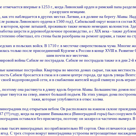
отмечается впервые в 1253 г., когда Ливонский орден и римский папа раздели
л разрушен немцами.
 как это наблюдается в других местах Латвии, а в долине на берегу Абавы. Над
сле развала Ливонского ордена в 1560 год}, Сабильский округ вошел в состав К
в котором, кроме латышей, проживало также немало немецких колонистов. Здес
работка шерсти и деревообделочное производство, а с XIX века - также дублен
епенно обветшал, его стены были разобраны на ремонт церкви, а также на ст
ведских и польских войск. В 1710 г. в местечке свирепствовала чума. Многие 
илась только после присоединений Курземе к России в конце XVIII в. Развити
шим почти все местечко.
мировой войны Сабиле не пострадала. Сабиле не пострадала также и в дни 2-й
е каменные постройки. Квартиры во многих домах сырые, так как местность 
ость Сабиле бросается в глаза и в самом центре города, где вдоль улицы Вент
т своей водопроводной сети, и в снабжении жителей водой главную роль играю
а, поэтому она растянута в длину вдоль берегов Абавы. Большинство домов по
орые тянутся на север, имеют большой подъем. На этих улицах дома построены 
тажи, которые углубляются в откос холма.
виноградник под открытым небом. Он расположен на южном склоне приледнико
7 (!!!) году, когда на вершине Винакалнса (Виноградной горы) был сооружен 
ноградник оставался без присмотра, поэтому он захирел и частично вымерз. 
олько тысяч виноградных лоз приблизительно 80 сортов. Они отличаются один 
м ягод. С трех сторон вокруг виноградника устроены ветрозащитные насажден