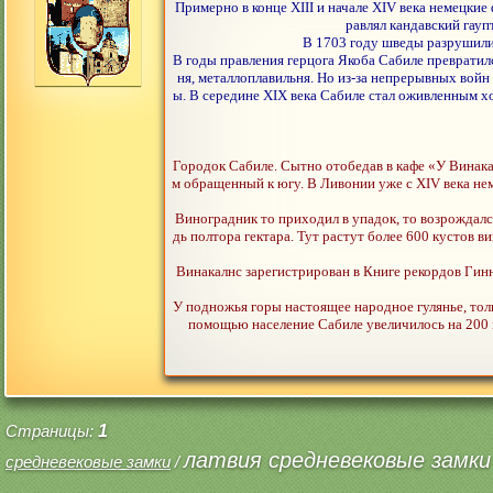
Примерно в конце XIII и начале XIV века немецкие
равлял кандавский гауп
В 1703 году шведы разрушили 
В годы правления герцога Якоба Сабиле превратил
ня, металлоплавильня. Но из-за непрерывных войн
ы. В середине XIX века Сабиле стал оживленным х
Городок Сабиле. Сытно отобедав в кафе «У Винака
м обращенный к югу. В Ливонии уже с XIV века нем
Виноградник то приходил в упадок, то возрождалс
дь полтора гектара. Тут растут более 600 кустов
Винакалнс зарегистрирован в Книге рекордов Гинн
У подножья горы настоящее народное гулянье, тол
помощью население Сабиле увеличилось на 200 п
Страницы:
1
латвия средневековые замки
средневековые замки
/