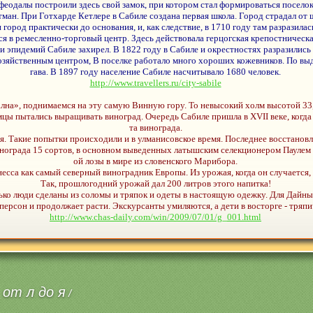
 феодалы построили здесь свой замок, при котором стал формироваться поселок
тман. При Готхарде Кетлере в Сабиле создана первая школа. Город страдал от 
город практически до основания, и, как следствие, в 1710 году там разразил
ся в ремесленно-торговый центр. Здесь действовала герцогская крепостническ
 и эпидемий Сабиле захирел. В 1822 году в Сабиле и окрестностях разразилис
озяйственным центром, В поселке работало много хороших кожевников. По выд
гава. В 1897 году население Сабиле насчитывало 1680 человек.
http://www.travellers.ru/city-sabile
лна», поднимаемся на эту самую Винную гору. То невысокий холм высотой 33,
цы пытались выращивать виноград. Очередь Сабиле пришла в XVII веке, когда 
та винограда.
я. Такие попытки происходили и в улманисовское время. Последнее восстанов
 винограда 15 сортов, в основном выведенных латышским селекционером Паулем
ой лозы в мире из словенского Марибора.
есса как самый северный виноградник Европы. Из урожая, когда он случается,
Так, прошлогодний урожай дал 200 литров этого напитка!
ько люди сделаны из соломы и тряпок и одеты в настоящую одежку. Для Дайны 
ерсон и продолжает расти. Экскурсанты умиляются, а дети в восторге - тряп
http://www.chas-daily.com/win/2009/07/01/g_001.html
 от л до я
/