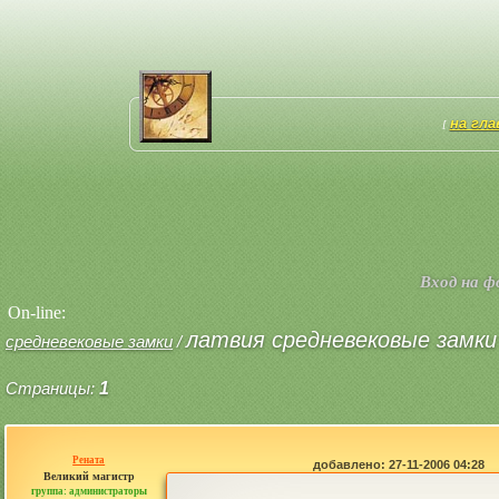
на гл
[
Вход на 
On-line:
латвия средневековые замки
средневековые замки
/
Страницы:
1
Рената
добавлено: 27-11-2006 04:28
Великий магистр
группа: администраторы