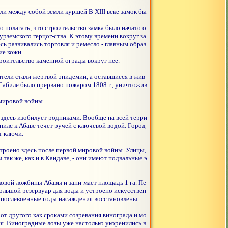
ли между собой земли куршей В XIII веке замок бы
о полагать, что строительство замка было начато о
урземского герцог-ства. К этому времени вокруг за
ь развивались торговля и ремесло - главным образ
ие кожи.
роительство каменной ограды вокруг нее.
жители стали жертвой эпидемии, а оставшиеся в жив
е Сабиле было прервано пожаром 1808 г., уничтожив
 мировой войны.
здесь изобилует родниками. Вообще на всей терри
спилс к Абаве течет ручей с ключевой водой. Город
т ключи.
строено здесь после первой мировой войны. Улицы,
так же, как и в Кандаве, - они имеют подвальные э
вой ложбины Абавы и зани-мает площадь 1 га. Пе
большой резервуар для воды и устроено искусствен
В послевоенные годы насаждения восстановлены.
от другого как сроками созревания винограда и мо
ия. Виноградные лозы уже настолько укоренились в