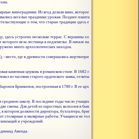
тонн.
ирные виноградники. Из ягод делали вино, которое
аивались веселые праздники урожая. Позднее планта
етельствующие о том, что старые традиции здесь е
у, здесь устроено несколько террас. С вершины хо
которого вела лестница в подземелье. В начале на
аружено много археологических находок.
, - место, где в древности совершались жертвопри
овая каменная церковь в романском стиле. В 1682 г.
окол из часовни старого орденского замка, отлиты
аронов Бринкенов, построенная в 1780 г. В ее арх
а в среднюю школу. В последние годы число учащих
две смены. Для детей из окрестных колхозов в быв
в котором должности директора, бухгалтера, бриг
яют столярные и малярные работы. Учащиеся не тол
ганизаций и учреждений.
ердинанд Аменда.