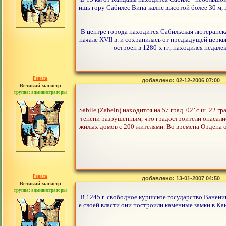
ишь гору Сабилес Вина-калнс высотой более 30 м, г
В центре города находится Сабильская лютеранская
начале XVII в. и сохранилась от предыдущей церкви
остроен в 1280-х гг., находился недал
Рената
добавлено: 02-12-2006 07:00
Великий магистр
группа: администраторы
сообщений: 30442
Sabile (Zabeln) находится на 57 град. 02’ с.ш. 22 г
тепени разрушенным, что градостроители опасались
жилых домов с 200 жителями. Во времена Ордена о
Рената
добавлено: 13-01-2007 04:50
Великий магистр
группа: администраторы
сообщений: 30442
В 1245 г. свободное куршское государство Ванен
е своей власти они построили каменные замки в Ка