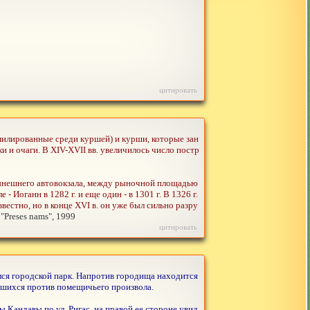
цитировать
имилированные среди куршей) и курши, которые зан
и и очаги. В XIV-XVII вв. увеличилось число постр
 нынешнего автовокзала, между рыночной площадью
Иоганн в 1282 г. и еще один - в 1301 г. В 1326 г.
вестно, но в конце XVI в. он уже был сильно разру
: "Preses nams", 1999
цитировать
лся городской парк. Напротив городища находится
ровшихся против помещичьего произвола.
ы Кандавы по ул. Ригас, на правой ее стороне увид