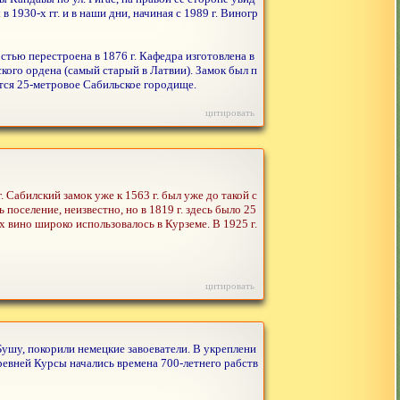
1930-х гг. и в наши дни, начиная с 1989 г. Виногр
остью перестроена в 1876 г. Кафедра изготовлена в
ского ордена (самый старый в Латвии). Замок был п
дится 25-метровое Сабильское городище.
цитировать
 г. Сабилский замок уже к 1563 г. был уже до такой с
поселение, неизвестно, но в 1819 г. здесь было 25
вино широко использовалось в Курземе. В 1925 г.
цитировать
ушу, покорили немецкие завоеватели. В укреплени
ревней Курсы начались времена 700-летнего рабств