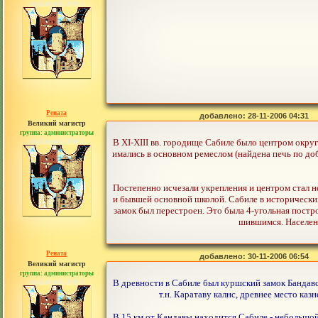
сообщений: 30442
Рената
добавлено: 28-11-2006 04:31
Великий магистр
группа: администраторы
сообщений: 30442
В XI-XIII вв. городище Сабиле было центром окру
имались в основном ремеслом (найдена печь по доб
Постепенно исчезали укрепления и центром стал 
и бывшей основной школой. Сабиле в исторических 
замок был перестроен. Это была 4-угольная постро
шившимся. Населенн
Рената
добавлено: 30-11-2006 06:54
Великий магистр
группа: администраторы
сообщений: 30442
В древности в Сабиле был куршский замок Бандавс
т.н. Каратаву калнс, древнее место каз
В 15 км от Кандавы находится Сабиле - небольшой 