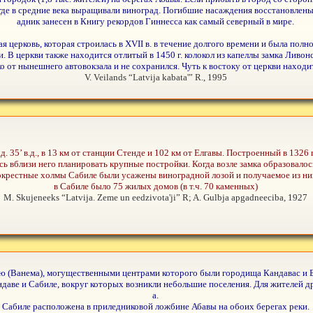
де в средние века выращивали виноград. Погибшие насаждения восстановлены в 
адник занесен в Книгу рекордов Гиннесса как самый северный в мире.
 церковь, которая строилась в XVII в. в течение долгого времени и была полн
. В церкви также находится отлитый в 1450 г. колокол из капеллы замка Ливон
еко от нынешнего автовокзала и не сохранился. Чуть к востоку от церкви нахо
V. Veilands “Latvija kabata'” R., 1995
рад. 35’ в.д., в 13 км от станции Cтенде и 102 км от Елгавы. Построенный в 1326
 вблизи него планировать крупные постройки. Когда возле замка образовалось 
крестные холмы Сабиле были усажены виноградной лозой и получаемое из них 
в Сабиле было 75 жилых домов (в т.ч. 70 каменных)
M. Skujeneeks “Latvija. Zeme un eedzivota'ji” R; A. Gulbja apgadneeciba, 1927
ию (Ванема), могущественными центрами которого были городища Кандавас и Б
ндаве и Сабиле, вокруг которых возникли небольшие поселения. Для жителей д
а.
Сабиле расположена в приледниковой ложбине Абавы на обоих берегах реки.