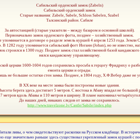
Сабильский орденский замок (Zabeln)
Сабильский орденский замок
Старые названия: Zabele, Sabele, Schloss Sabelen, Szabel
Талсинский район. Сабиле
За автостанцией (старые указатели – между базаром и основной школой).
Первоначально замок орденского фогта, позднее – хозяйственный замок.
 упоминается в договоре о разделе земель куршей 4 апреля 1253 года. Земли 
о. В 1282 году упоминается сабильский фогт Иоганн (Johan), но не известно, н
к строился в 1300 году. Позднее замок стал хозяйственной базой кандавского 
нялся кандавскому управляющему.
кой церкви 1600-1604 годов сохранилась просьба к герцогу Фридриху о разбор
емонта церкви и ограды.
ишь не большие остатки стен замка. Позднее, в 1804 году, Х.Ф.Вебер даже не 
В ХХ веке на месте замка были построены новые здания.
Высота берега здесь достигает 5 метров. С востока в Абаву впадал не большой
7 метров вдоль Абавы и 110 метров в ширину. В плане напоминал четырёхугол
До наших дней, никаких следов от замка не сохранилось.
http://www.travelzone.lv/Castle/Sabile/index.php
обитали ливы, о чем свидетельствуют раскопки на Русском кладбище. В истори
 но еще значительно раньше здесь существовал укрепленный замок куршей с по