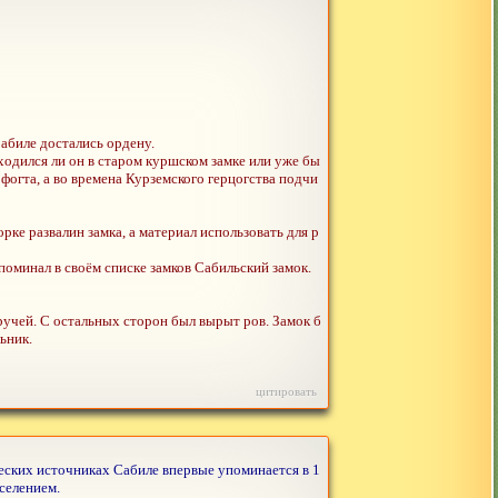
Сабиле достались ордену.
аходился ли он в старом куршском замке или уже бы
фогта, а во времена Курземского герцогства подчи
ке развалин замка, а материал использовать для р
упоминал в своём списке замков Сабильский замок.
 ручей. С остальных сторон был вырыт ров. Замок б
ьник.
цитировать
ческих источниках Сабиле впервые упоминается в 1
селением.