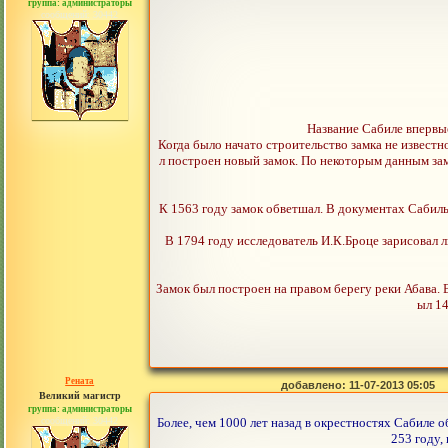
группа: администраторы
сообщений: 30442
Название Сабиле впервые
Когда было начато строительство замка не известн
л построен новый замок. По некоторым данным замо
К 1563 году замок обветшал. В документах Сабильс
В 1794 году исследователь И.К.Броце зарисовал л
Замок был построен на правом берегу реки Абава. 
ыл 14
Рената
добавлено: 11-07-2013 05:05
Великий магистр
группа: администраторы
сообщений: 30442
Более, чем 1000 лет назад в окрестностях Сабиле 
253 году,