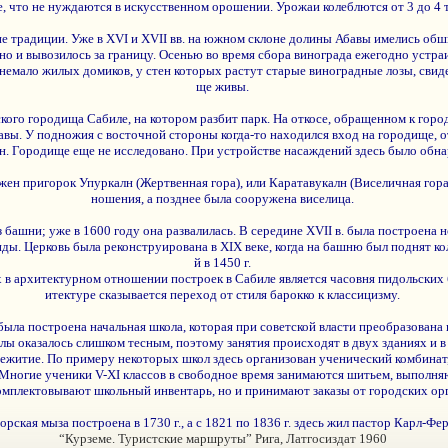
е, что не нуждаются в искусственном орошении. Урожаи колеблются от 3 до 4 
е традиции. Уже в XVI и XVII вв. на южном склоне долины Абавы имелись обш
 но и вывозилось за границу. Осенью во время сбора винограда ежегодно устр
 немало жилых домиков, у стен которых растут старые виноградные лозы, свид
ще живы.
ого городища Сабиле, на котором разбит парк. На откосе, обращенном к город
ы. У подножия с восточной стороны когда-то находился вход на городище, от 
ан. Городище еще не исследовано. При устройстве насаждений здесь было обн
ен пригорок Упуркалн (Жертвенная гора), или Каратавукалн (Виселичная гора)
ношения, а позднее была сооружена виселица.
з башни; уже в 1600 году она развалилась. В середине XVII в. была построена н
ы. Церковь была реконструирована в XIX веке, когда на башню был поднят кол
й в 1450 г.
в архитектурном отношении построек в Сабиле является часовня пидольских б
итектуре сказывается переход от стиля барокко к классицизму.
 была построена начальная школа, которая при советской власти преобразован
лы оказалось слишком тесным, поэтому занятия происходят в двух зданиях и в 
итие. По примеру некоторых школ здесь организован ученический комбинат, 
и. Многие ученики V-XI классов в свободное время занимаются шитьем, выполн
омплектовывают школьный инвентарь, но и принимают заказы от городских ор
орская мыза построена в 1730 г., а с 1821 по 1836 г. здесь жил пастор Карл-Ф
“Курземе. Туристские маршруты” Рига, Латгосиздат 1960