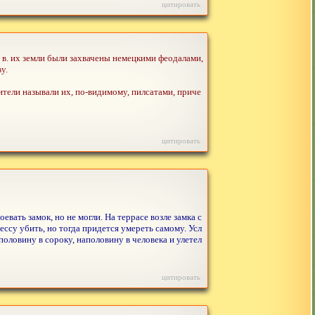
цитировать
 в. их земли были захвачены немецкими феодалами,
у.
жители называли их, по-видимому, пилсатами, приче
цитировать
вать замок, но не могли. На террасе возле замка с
цессу убить, но тогда придется умереть самому. Усл
половину в сороку, наполовину в человека и улетел
цитировать