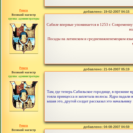
Рената
добавлено: 19-02-2007 04:15
Великий магистр
группа: администраторы
сообщений: 30442
Сабиле впервые упоминается в 1253 г. Современну
юж
Посады на латинском и средненижненемецком языках
Рената
добавлено: 21-04-2007 05:19
Великий магистр
группа: администраторы
сообщений: 30442
Там, где теперь Сабильское городище, в прежние в
тояла принцесса и заплетала волосы. Ядра падали во
ышав это, другой солдат рассказал это начальнику
Рената
добавлено: 04-08-2007 04:59
Великий магистр