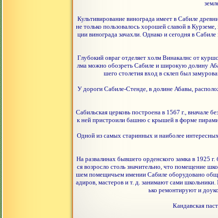
земл
Культивирование винограда имеет в Сабиле древни
не только пользовалось хорошей славой в Курземе,
ции винограда зачахли. Однако и сегодня в Сабиле
Глубокий овраг отделяет холм Винакалнс от куршск
лма можно обозреть Сабиле и широкую долину Абав
шего столетия вход в склеп был замуров
У дороги Сабиле-Стенде, в долине Абавы, располож
Сабильская церковь построена в 1567 г., вначале бе
к ней пристроили башню с крышей в форме пирамид
Одной из самых старинных и наиболее интересных 
На развалинах бывшего орденского замка в 1925 г.
ся возросло столь значительно, что помещение шко
шем помещичьем имении Сабиле оборудовано общеж
адиров, мастеров и т. д. занимают сами школьник
ько ремонтируют и доук
Кандавская паст