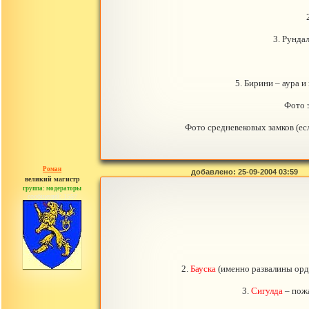
3. Рунда
5. Бирини – аура 
Фото 
Фото средневековых замков (ес
Роман
добавлено: 25-09-2004 03:59
великий магистр
группа: модераторы
сообщений: 1557
2.
Бауска
(именно развалины орде
3.
Сигулда
– пожа