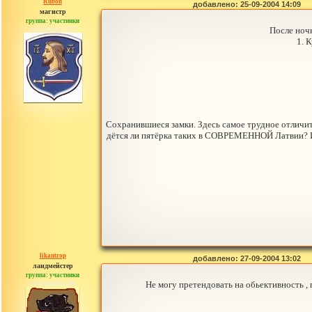
Rubon
добавлено: 25-09-2004 14:09
магистр
группа: участники
сообщений: 324
После ноч
1. 
Сохранившиеся замки. Здесь самое трудное отличить
дётся ли пятёрка таких в СОВРЕМЕННОЙ Латвии? 
likantrop
добавлено: 27-09-2004 13:02
ландмейстер
группа: участники
сообщений: 246
Не могу претендовать на обьективность , п