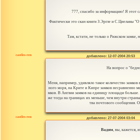
777, спасибо за информацию! Я этот с
Фактически это скан книги З.Эргле и С.Циелавы "О ч
Там, кстати, не только о Рижском замке,
castles-ren
добавлено: 12-07-2004 20:53
На вопрос о "бедно
Меня, например, удивляло такое количество замков 
ного моря, на Крите и Кипре замков несравненно м
мков. В Англии замков на единицу площади больше.
же тогда на границах их меньше, чем внутри страны
тва почтового сообщения. О
castles-ren
добавлено: 27-07-2004 03:04
Вадим
, вы, кажется,