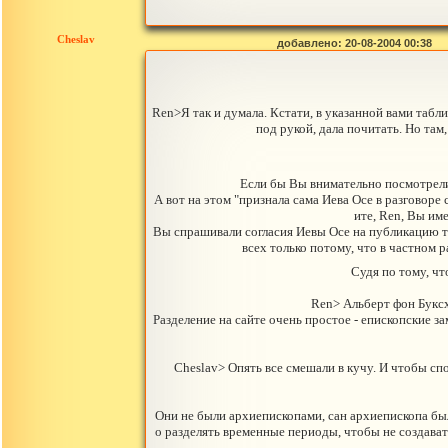
Cheslav
добавлено: 20-08-2004 00:38
Ren>Я так и думала. Кстати, в указанной вами табл
под рукой, дала почитать. Но там
Если бы Вы внимательно посмотрели
А вот на этом "признала сама Иева Осе в разговоре
ите, Ren, Вы им
Вы спрашивали согласия Иевы Осе на публикацию та
всех только потому, что в частном 
Судя по тому, чт
Ren> Альберт фон Буксх
Разделение на сайте очень простое - епископские за
Cheslav> Опять все смешали в кучу. И чтобы сп
Они не были архиепископами, сан архиепископа был
о разделять временные периоды, чтобы не создават