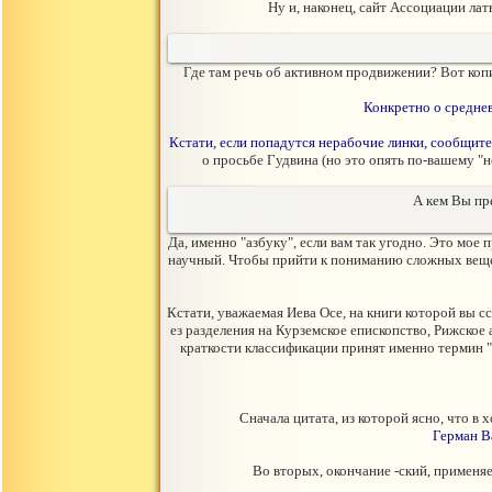
Ну и, наконец, сайт Ассоциации ла
Где там речь об активном продвижении? Вот копи
Конкретно о средневе
Кстати, если попадутся нерабочие линки, сообщите 
о просьбе Гудвина (но это опять по-вашему "н
А кем Вы пр
Да, именно "азбуку", если вам так угодно. Это мое
научный. Чтобы прийти к пониманию сложных вещей
Кстати, уважаемая Иева Осе, на книги которой вы 
ез разделения на Курземское епископство, Рижское
краткости классификации принят именно термин "
Сначала цитата, из которой ясно, что в
Герман В
Во вторых, окончание -ский, применяе