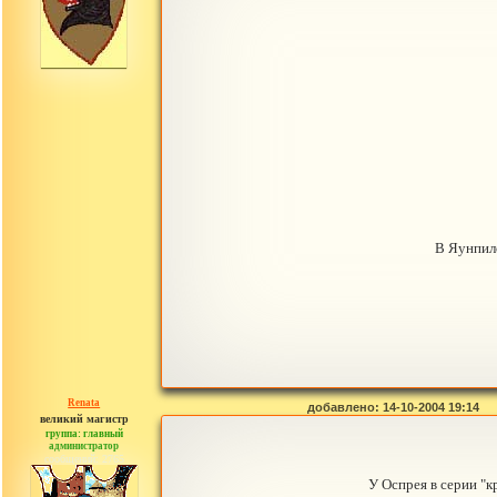
В Яунпилс
Renata
добавлено: 14-10-2004 19:14
великий магистр
группа: главный
администратор
сообщений: 2765
У Оспрея в серии "к