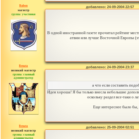
Rubon
добавлено: 24-09-2004 22:57
магистр
группа: участники
сообщений: 324
В одной иностранной газете прочитал рейтинг местн
атвии или лучше Восточной Европы (эт
Renata
добавлено: 24-09-2004 23:37
великий магистр
группа: главный
администратор
сообщений: 2765
а что если составить подо
Идея хороша! Я бы только внесла небольшие дополнен
оскольку раздел все-таки о 
Еще интереснее было бы, 
Renata
добавлено: 25-09-2004 02:51
великий магистр
группа: главный
администратор