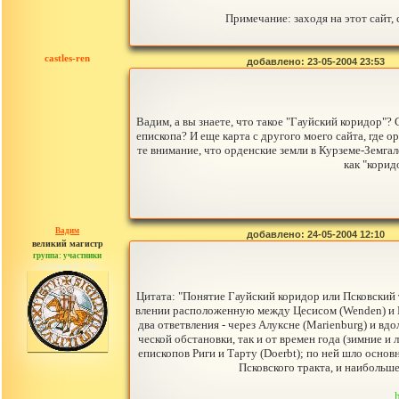
Примечание: заходя на этот сайт, 
castles-ren
добавлено: 23-05-2004 23:53
Вадим, а вы знаете, что такое "Гауйский коридор"? 
епископа? И еще карта с другого моего сайта, где
те внимание, что орденские земли в Курземе-Земга
как "корид
Вадим
добавлено: 24-05-2004 12:10
великий магистр
группа: участники
сообщений: 766
Цитата: "Понятие Гауйский коридор или Псковский т
влении расположенную между Цесисом (Wenden) и Га
два ответвления - через Алуксне (Marienburg) и вд
ческой обстановки, так и от времен года (зимние и
епископов Риги и Тарту (Doerbt); по ней шло осн
Псковского тракта, и наибольше
h