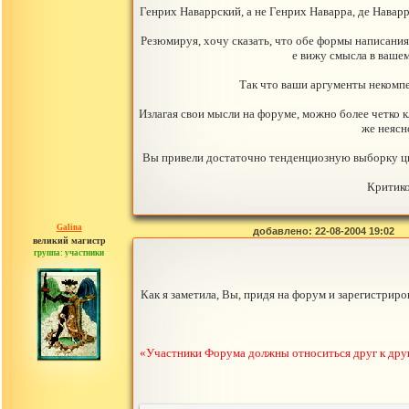
Генрих Наваррский, а не Генрих Наварра, де Наварр
Резюмируя, хочу сказать, что обе формы написания
е вижу смысла в вашем
Так что ваши аргументы некомпет
Излагая свои мысли на форуме, можно более четко к
же неясн
Вы привели достаточно тенденциозную выборку цита
Критико
Galina
добавлено: 22-08-2004 19:02
великий магистр
группа: участники
сообщений: 905
Как я заметила, Вы, придя на форум и зарегистриро
«Участники Форума должны относиться друг к дру