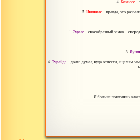
4.
Кокнесе
– 
5.
Икшкиле
– правда, это развали
1.
Эдоле
– своеобразный замок – сперед
3.
Яунп
4.
Турайда
– долго думал, куда отнести, к целым з
ь
Я больше поклонник класс