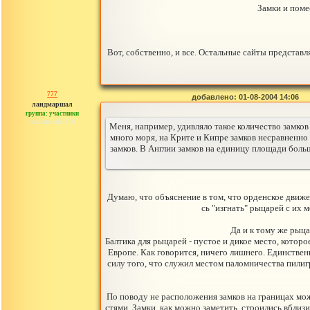
Замки и помес
Вот, собственно, и все. Остальные сайты предста
777
добавлено: 01-08-2004 14:06
ландмаршал
группа: участники
сообщений: 159
Меня, например, удивляло такое количество замков
много моря, на Крите и Кипре замков несравненно
замков. В Англии замков на единицу площади боль
Думаю, что объяснение в том, что орденское движен
сь "изгнать" рыцарей с их
Да и к тому же рыца
Балтика для рыцарей - пустое и дикое место, котор
Европе. Как говорится, ничего лишнего. Единственн
силу того, что служил местом паломничества пилиг
По поводу не расположения замков на границах мо
стями. Замки, как можно заметить, строились вбли