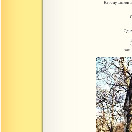
На тему замков и
С
Одна
Т
в
как 