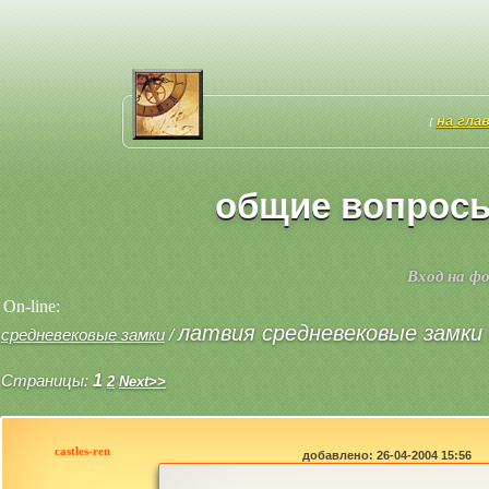
на гла
[
общие вопросы
Вход на ф
On-line:
латвия средневековые замки 
средневековые замки
/
Страницы:
1
2
Next>>
castles-ren
добавлено: 26-04-2004 15:56