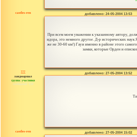
castles-ren
добавлено: 24-05-2004 13:53
При всем моем уважении к указанному автору, долж
идора, это немного другое. Д-р исторических наук
же не 30-60 км!) Гауи именно в районе этого самог
замки, которые Орден и еписко
777
добавлено: 27-05-2004 13:52
ландмаршал
группа: участники
сообщений: 159
Та
castles-ren
добавлено: 27-05-2004 15:02