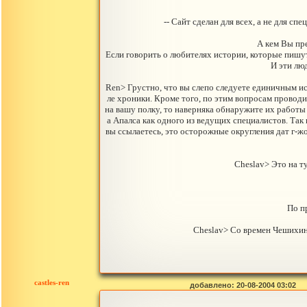
-- Сайт сделан для всех, а не для с
А кем Вы пр
Если говорить о любителях истории, которые пишут 
И эти люд
Ren> Грустно, что вы слепо следуете единичным и
ле хроники. Кроме того, по этим вопросам проводи
на вашу полку, то наверняка обнаружите их работы 
а Апалса как одного из ведущих специалистов. Так 
вы ссылаетесь, это осторожные округления дат г-жо
Cheslav> Это на т
По п
Cheslav> Со времен Чешихина
castles-ren
добавлено: 20-08-2004 03:02