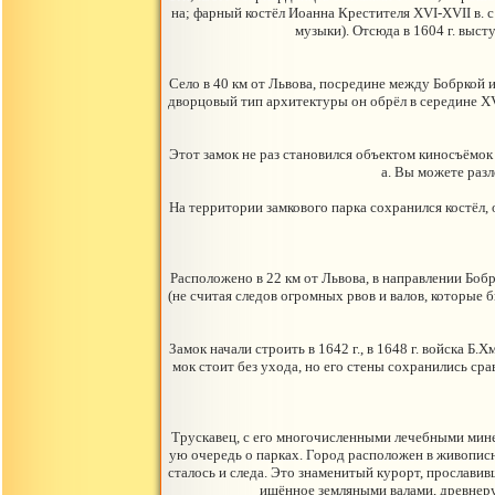
на; фарный костёл Иоанна Крестителя XVI-XVII в. с
музыки). Отсюда в 1604 г. выс
Село в 40 км от Львова, посредине между Бобркой
дворцовый тип архитектуры он обрёл в середине XV
Этот замок не раз становился объектом киносъёмо
а. Вы можете раз
На территории замкового парка сохранился костёл, 
Расположено в 22 км от Львова, в направлении Боб
(не считая следов огромных рвов и валов, которые
Замок начали строить в 1642 г., в 1648 г. войска Б
мок стоит без ухода, но его стены сохранились ср
Трускавец, с его многочисленными лечебными минер
ую очередь о парках. Город расположен в живопис
сталось и следа. Это знаменитый курорт, прославив
ищённое земляными валами, древнерус