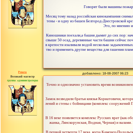
Говорят были машины пожарны
Месяц тому назад российская кинокампания снимал
тены - и одну из башен Белгород-Днестровской кре
Это, по мнению и
Киношники поехали,а башня дымит до сих пор: нача
свыше 50 осад, деревянные части башни сейчас по
в крепости изаливали водой несколько задымленны
тво и применить другие вещества для гашения пламе
Рената
добавлено: 18-08-2007 06:23
Великий магистр
группа: администраторы
сообщений: 30442
Точно и однозначно установить время возникновен
Замок возводили братья князья Кориатовичи, котор
лений и стены с бойницами (комплекс сооружений По
В 16 веке появляется комплекс Русских врат (как о
жанка, Лянскорунская, Водная, Черная) и валами
В первой четверти 17 века, когда Каменец-Подольс