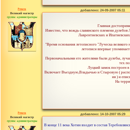
Рената
добавлено: 24-09-2007 05:11
Великий магистр
группа: администраторы
сообщений: 30442
Главная достоприм
Известно, что вождь славянского племени дулебов 
Лаврентиевских и Ипатиевских 
"Время основания летописного "Луческа великого н
летописи впервые упоминаетс
Первоначальными его жителями были дулебы, лучане
тех по
Луцкий замок построен в
Включает Въездную,Владычью и Стыровую ( распол
ия ) и епи
На терри
Рената
добавлено: 14-10-2007 05:29
Великий магистр
группа: администраторы
сообщений: 30442
В конце 11 века Хотин входит в состав Теребовлянск