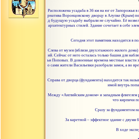
Расположена усадьба в 36 км на юг от Запорожья в 
рнатива Воронцовскому дворцу в Алупке (Крым) по п
д будущую усадьбу выбрали не случайно. Её возве
архитектурных стилей. Здание сочетает в себе элем
Сегодня этот памятник находится в п
Слева от музея (вблизи двухэтажного жилого дома
ий. Сейчас от него осталась только башня для набл
ьи Поповых. В довоенные времена местные власти з
о сами жители Васильевки разобрали замок, а во 
Справа от дворца (фундамента) находится так назы
имой внутрь попа
Между «Английским домом» и западным флигелем ра
что кирпичи по
Сразу за фундаментом н
За каретной – эффектное здание с двумя 
В ходе экспе