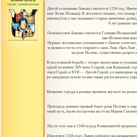
Великий магистр
группа: администраторы
сообщений: 30442
Датой основания Львова считается 1256 год. Именн
ыне Хелм, Польша). В летописи сказано, что пожар 
амениц (так у нас называют старые каменные дома)
0 лет раньше пр
Основателем Львова считается Галицко-Волынский к
цко-Волынским коро
Первые летописные упоминания о Львове относятся
и назван в честь его старшего сына Льва. При Льв
на реке Полтве, существенно разросс
В постоянной борьбе с татаро-монголами и усилив
ервой половине XIV века Старый, или Княжный, горо
емся Горай, в XVII — Лисой-Горой, а в нынешние в
ро-западном склоне холма также располагалось укр
Название города в разные времена звучало по-разно
Пригород занимал правый берег реки Полтвы и окру
овый путь, были построены костелы Марии Снежной
После того как в 1340-м род Романовичей прервался
При нем в 1356 году Львов добился так называемог