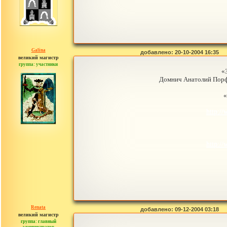
Galina
добавлено: 20-10-2004 16:35
великий магистр
группа: участники
сообщений: 905
«
Домнич Анатолий Пор
«
http:/
http:/
Renata
добавлено: 09-12-2004 03:18
великий магистр
группа: главный