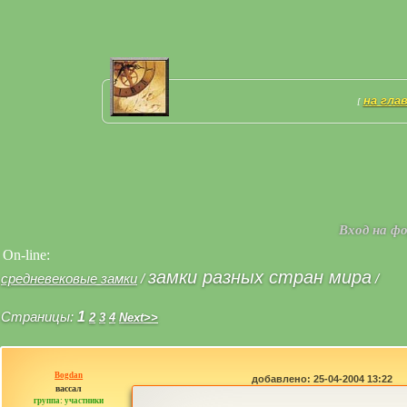
на гла
[
Вход на ф
On-line:
замки разных стран мира
средневековые замки
/
/
Страницы:
1
2
3
4
Next>>
Bogdan
добавлено: 25-04-2004 13:22
вассал
группа: участники