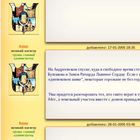
сообщений: 2765
Renata
добавлено: 17-01-2005 18:35
великий магистр
группа: главный
администратор
сообщений: 2765
На Андреевском спуске, куда в свободное время с
Булгакова и Замок Ричарда Львиное Сердце. Если с 
едневековом замке", некоторые горожане не без гор
Увы придется разочаровать тех, кто свято верит в 
04гг., а земельный участок вместе с домом принадл
Renata
добавлено: 28-01-2005 03:46
великий магистр
группа: главный
администратор
сообщений: 2765