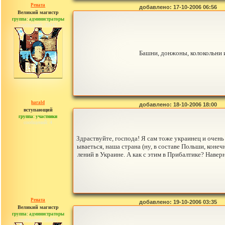
Рената
добавлено: 17-10-2006 06:56
Великий магистр
группа: администраторы
сообщений: 30442
Башни, донжоны, колокольни 
harald
добавлено: 18-10-2006 18:00
вступающий
группа: участники
сообщений: 4
Здраствуйте, господа! Я сам тоже украинец и очен
ываеться, наша страна (ну, в составе Польши, коне
лений в Украине. А как с этим в Прибалтике? Наве
Рената
добавлено: 19-10-2006 03:35
Великий магистр
группа: администраторы
сообщений: 30442