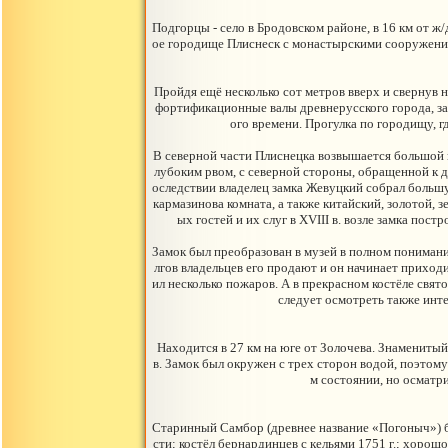
Подгорцы - село в Бродовском районе, в 16 км от 
ое городище Плиснеск с монастырскими сооружениями
Пройдя ещё несколько сот метров вверх и свернув н
фортификационные валы древнерусского города, за
ого времени. Прогулка по городищу, 
В северной части Плиснецка возвышается большой к
лубоким рвом, с северной стороны, обращенной к д
оследствии владелец замка Жевуцкий собрал большу
кармазинова комната, а также китайский, золотой, 
ых гостей и их слуг в XVIII в. возле замка по
Замок был преобразован в музей в полном понимани
лгов владельцев его продают и он начинает приходит
ил несколько пожаров. А в прекрасном костёле свят
следует осмотреть также инте
Находится в 27 км на юге от Золочева. Знамениты
в. Замок был окружен с трех сторон водой, поэто
м состоянии, но осматри
Старинный Самбор (древнее название «Погоныч») б
сти; костёл бернардинцев с кельями 1751 г.; хорош