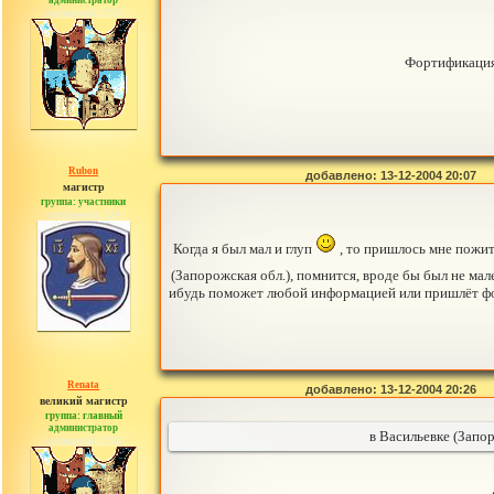
администратор
сообщений: 2765
Фортификация
Rubon
добавлено: 13-12-2004 20:07
магистр
группа: участники
сообщений: 324
Когда я был мал и глуп
, то пришлось мне пожит
(Запорожская обл.), помнится, вроде бы был не мал
ибудь поможет любой информацией или пришлёт фото
Renata
добавлено: 13-12-2004 20:26
великий магистр
группа: главный
администратор
в Васильевке (Запор
сообщений: 2765