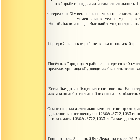
ан в борьбе с феодалами за самостоятельность. 
С середины XIV века началось усиленное заселение 
т момент Львов имел форму неправил
Новый Львов защищал Высокий замок, построенный н
Город в Сокальском районе, в 6 км от польской гр
Посёлок в Городоцком районе, находится в 40 км о
пределах урочища «Гуровщина» было языческое клад
Есть объездная, обходящая с юго-востока. На въез
дах можно добраться до обоих соседних областных ц
Осмотр города желательно начинать с историко-крае
д-крепость, построенную в 1630&#8722;1635 гг. п
в. и казематы 1630&#8722;1635 гг. Также здесть ест
Город на реке Западный Буг. Лежит на трассе М17, 