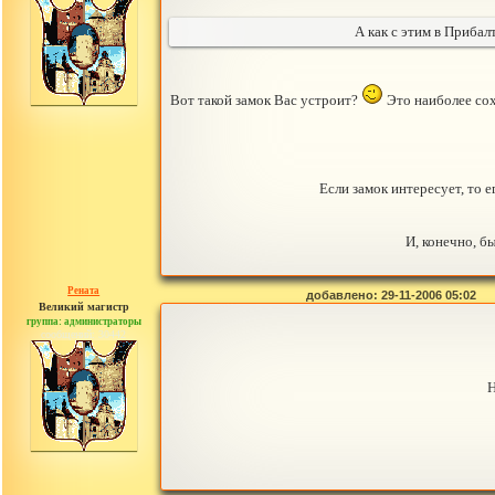
А как с этим в Приба
Вот такой замок Вас устроит?
Это наиболее сох
Если замок интересует, то 
И, конечно, б
Рената
добавлено: 29-11-2006 05:02
Великий магистр
группа: администраторы
сообщений: 30442
Н