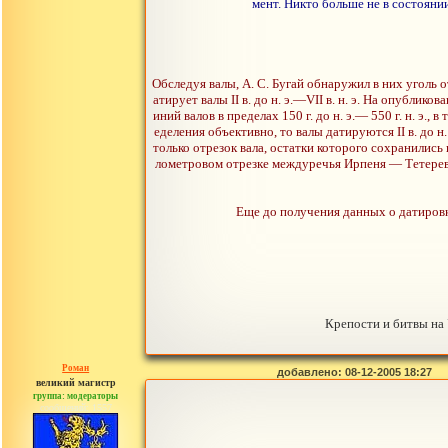
мент. Никто больше не в состояни
Обследуя валы, А. С. Бугай обнаружил в них уголь
атирует валы II в. до н. э.—VII в. н. э. На опублик
иний валов в пределах 150 г. до н. э.— 550 г. н. э.,
еделения объективно, то валы датируются II в. до н
только отрезок вала, остатки которого сохранились в
лометровом отрезке междуречья Ирпеня — Тетерева 
Еще до получения данных о датировк
Крепости и битвы на 
Роман
добавлено: 08-12-2005 18:27
великий магистр
группа: модераторы
сообщений: 1557