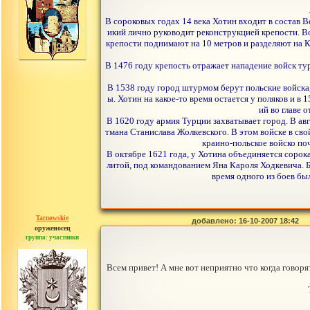
В сороковых годах 14 века Хотин входит в состав 
икий лично руководит реконструкцией крепости. 
крепости поднимают на 10 метров и разделяют на 
В 1476 году крепость отражает нападение войск ту
В 1538 году город штурмом берут польские войска
ы. Хотин на какое-то время остается у поляков и 
ий во главе 
В 1620 году армия Турции захватывает город. В ав
тмана Станислава Жолкевского. В этом войске в св
краино-польское войско по
В октябре 1621 года, у Хотина объединяется соро
литой, под командованием Яна Кароля Ходкевича.
время одного из боев бы
Tarnowskie
добавлено: 16-10-2007 18:42
оруженосец
группа: участники
сообщений: 29
Всем привет! А мне вот неприятно что когда говоря