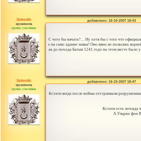
Tarnowskie
добавлено: 16-10-2007 18:43
оруженосец
группа: участники
сообщений: 29
С чего бы начать?.... Ну хотя бы с того что офиц
е на само здание замка! Оно явно не польских корн
ак до похода Батыя 1241 годо на этом месте было 
Tarnowskie
добавлено: 16-10-2007 18:47
оруженосец
группа: участники
сообщений: 29
Кстати когда после войны отстраивали разрушенный
Кстати есть легенда 
А Ульрих фон В