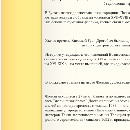
бъединяющая тр
В Буске имеется древнеславянское городище. Поз
ков архитектуры с образцами живописи XVII-XVIII в.:
ыла основана бумажная фабрика, тесные связи с ко
Уже во времена Киевской Руси Дрогобыч был мощно
нейших центров солеварения
Историки утверждают, что нынешний Вознесенский к
стенами, из которых одна ещё в XVI в. была кирпи
ша XVI-XIX в. - на месте нынешней, где находилас
В княжеские времена на месте Жолквы существовало
Жолква находится в 27 км от Львова, а по количес
лась "Зверинецкая брама". Достоин внимания замок
анский монастырь-крепость с кельями 1633 г. и сте
колокольне у города есть своя «Пизанская башня»,
мастеров. Также заслуживает внимания Троицкая це
ронного строительства - синагога 1692 г., принад