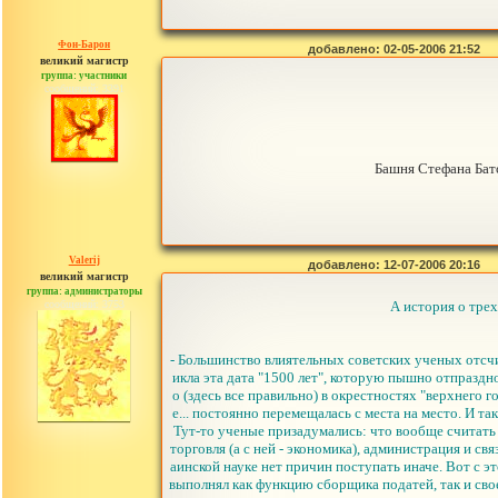
Фон-Барон
добавлено: 02-05-2006 21:52
великий магистр
группа: участники
сообщений: 3391
Башня Стефана Бат
Valerij
добавлено: 12-07-2006 20:16
великий магистр
группа: администраторы
сообщений: 3753
А история о трех
- Большинство влиятельных советских ученых отсчи
икла эта дата "1500 лет", которую пышно отпраздно
о (здесь все правильно) в окрестностях "верхнего 
е... постоянно перемещалась с места на место. И та
Тут-то ученые призадумались: что вообще считать 
торговля (а с ней - экономика), администрация и с
аинской науке нет причин поступать иначе. Вот с эт
выполнял как функцию сборщика податей, так и сво