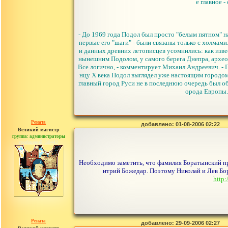
е главное 
- До 1969 года Подол был просто "белым пятном" на
первые его "шаги" - были связаны только с холмам
и данных древних летописцев усомнились: как изве
нынешним Подолом, у самого берега Днепра, археол
Все логично, - комментирует Михаил Андреевич. - Го
нцу Х века Подол выглядел уже настоящим городом
главный город Руси не в последнюю очередь был об
орода Европы. 
Рената
добавлено: 01-08-2006 02:22
Великий магистр
группа: администраторы
сообщений: 30442
Необходимо заметить, что фамилия Боратынский пр
итрий Божедар. Поэтому Николай и Лев Бора
http
Рената
добавлено: 29-09-2006 02:27