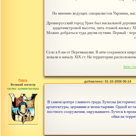
По мнению ведущих специалистов Украины, наск
Древнерусский город Урич был наскальной деревянн
адцатиметровой высоты, пять этажей жилья с ХI
Можно добраться туда двумя путями. Первый - чере
с
Село в 6 км от Перемышлян. В нём сохранился шир
вовали к началу ХIХ ст. На территории расположен
http:/
Рената
добавлено: 01-10-2006 06:14
Великий магистр
группа: администраторы
сообщений: 30442
В самом центре славного града Луческа (историч
архитектуры, церквями и монастырями. Одной из та
постного сооружения, окружавшего Луческ в прошл
ойки на терри