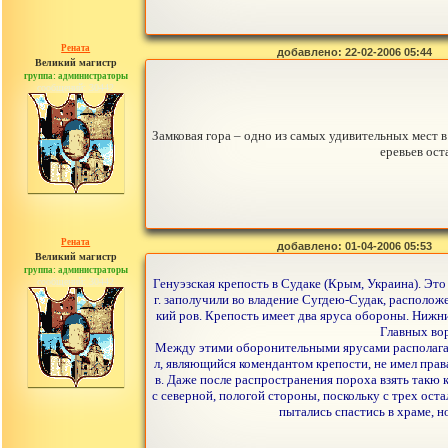
Рената
добавлено: 22-02-2006 05:44
Великий магистр
группа: администраторы
сообщений: 30442
Замковая гора – одно из самых удивительных мест в
еревьев ост
Рената
добавлено: 01-04-2006 05:53
Великий магистр
группа: администраторы
сообщений: 30442
Генуэзская крепость в Судаке (Крым, Украина). Это
г. заполучили во владение Сугдею-Судак, расположе
кий ров. Крепость имеет два яруса обороны. Ниж
Главных вор
Между этими оборонительными ярусами располагали
л, являющийся комендантом крепости, не имел прав
в. Даже после распространения пороха взять такю к
с северной, пологой стороны, поскольку с трех ос
пытались спастись в храме, н