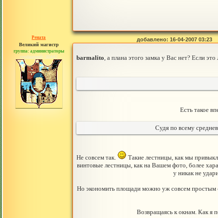
Рената
добавлено: 16-04-2007 03:23
Великий магистр
группа: администраторы
сообщений: 30442
barmalito
, а плана этого замка у Вас нет? Если э
Есть такое в
Судя по всему средне
Не совсем так.
Такие лестницы, как мы привыкли
винтовые лестницы, как на Вашем фото, более хар
у никак не удар
Но экономить площади можно уж совсем простым с
Возвращаясь к окнам. Как я 