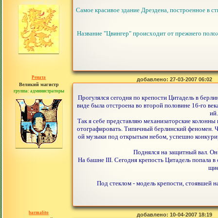
сообщений: 3753
Самое красивое здание Дрездена, построенное в сти
Название "Цвингер" происходит от прежнего поло
Рената
добавлено: 27-03-2007 06:02
Великий магистр
группа: администраторы
сообщений: 30442
Прогулялся сегодня по крепости Цитадель в берл
виде была отстроена во второй половине 16-го ве
ий
Так я себе представляю механизаторские колонны в
отографировать. Типичный берлинский феномен. Ч
ой музыки под открытым небом, успешно конкурир
Поднялся на защитный вал. Он
На башне III. Сегодня крепость Цитадель попала 
щие
Под стеклом - модель крепости, стоявшей н
barmalito
добавлено: 10-04-2007 18:19