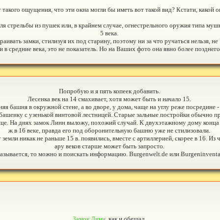
т такого ощущения, что эти окна могли бы иметь вот такой вид? Кстати, какой
ля стрельбы из пушек или, в крайнем случае, огнестрельного оружия типа мушке
5 века.
раивать замки, стилизуя их под старину, поэтому ни за что ручаться нельзя, н
 и в средние века, это не показатель. Но на Ваших фото она явно более поздне
Попробую и я пять копеек добавить.
Лесенка век на 14 смахивает, хотя может быть и начало 15.
няя башня в окружной стене, а во дворе, у дома, чаще на углу реже посредине -
 башенку с узенькой винтовой лестницей. Старые зальные постройки обычно прос
це. На днях замок Линн выложу, похожий случай. К двухэтажному дому конца 1
ж в 16 веке, правда его под оборонительную башню уже не стилизовали.
емли никак не раньше 15 в. появились, вместе с артиллерией, скорее в 16. Из ч
ару веков старше может быть запросто.
азывается, то можно и поискать информацию. Burgenwelt.de или Burgeninventar
Замок Линн
, как и обещал.