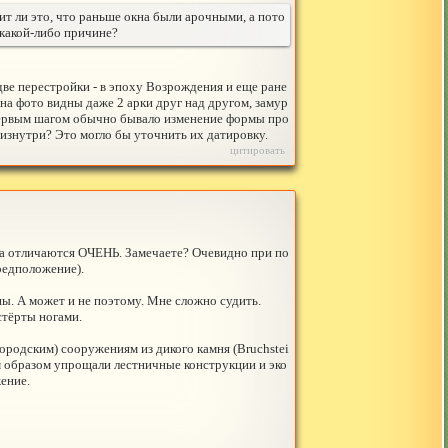
ит ли это, что раньше окна были арочными, а пото
 какой-либо причине?
две перестройки - в эпоху Возрождения и еще ране
на фото видны даже 2 арки друг над другом, замур
 первым шагом обычно бывало изменение формы про
 изнутри? Это могло бы уточнить их датировку.
цитировать
ка отличаются ОЧЕНЬ. Замечаете? Очевидно при по
редположение).
ы. А может и не поэтому. Мне сложно судить.
стёрты ногами.
родским) сооружениям из дикого камня (Bruchstei
им образом упрощали лестничные конструкции и эко
ение.