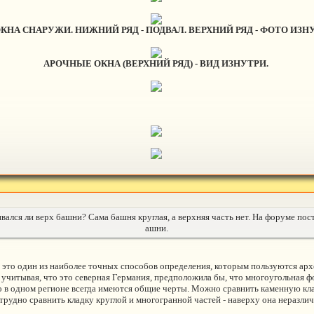
НА СНАРУЖИ. НИЖНИЙ РЯД - ПОДВАЛ. ВЕРХНИЙ РЯД - ФОТО ИЗН
АРОЧНЫЕ ОКНА (ВЕРХНИЙ РЯД) - ВИД ИЗНУТРИ.
ивался ли верх башни? Сама башня круглая, а верхняя часть нет. На форуме по
ашни.
, это один из наиболее точных способов определения, которым пользуются ар
 учитывая, что это северная Германия, предположила бы, что многоугольная ф
ило в одном регионе всегда имеются общие черты. Можно сравнить каменную кл
трудно сравнить кладку круглой и многогранной частей - наверху она неразличи