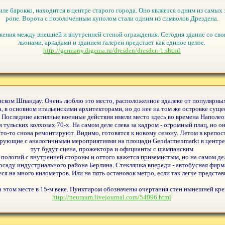
ле барокко, находится в центре старого города. Оно является одним из самых 
ропе. Ворота с позолоченным куполом стали одним из символов Дрездена.
жения между внешней и внутренней стеной ограждения. Сегодня здание со св
льонами, аркадами и зданием галереи предстает как единое целое.
http://germany.digema.ru/dresden/dresden-1.shtml
инском Шпандау. Очень люблю это место, расположенное вдалеке от популярн
ка, в основном итальянскими архитекторами, но до нее на том же островке су
. Последние активные военные действия имели место здесь во времена Наполео
 тульских колхозах 70-х. На самом деле слева за кадром - огромный плац, но о
то-то снова ремонтируют. Видимо, готовятся к новому сезону. Летом в крепо
ующие с аналогичными мероприятиями на площади Gendarmenmarkt в центре го
тут будут сцена, прожектора и официанты с шампанским
 пологий с внутренней стороны и оттого кажется приземистым, но на самом де
в осаду индустриального района Берлина. Стекляшка впереди - автобусная фирм
ся на много километров. Или на пять остановок метро, если так легче представ
а этом месте в 15-м веке. Пунктиром обозначены очертания стен нынешней креп
http://neuraum.livejournal.com/54096.html