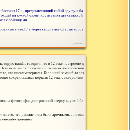
 бастион 17 в., представляющий собой круглую ба
тоящей на южной оконечности замка двухэтажной
маты с бойницами.
роенные в нач.17 в. через сводчатые Старые ворот
цитировать
 которую нашёл, говорит, что в 12 веке построено д
 16 века на месте разрушенного замка построен нов
т те, кто писал материалы. Барочный замок был раз
рошо сохранившаяся церковь 12 века с захоронени
тавлена фотография достроенной сверху круглой ба
т ли это, что раньше окна были арочными, а потом
какой-либо причине?