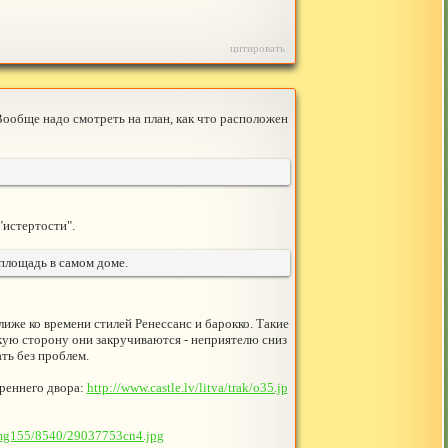
цитировать
 Вообще надо смотреть на план, как что расположен
"истертости".
площадь в самом доме.
лиже ко времени стилей Ренессанс и барокко. Такие
акую сторону они закручиваются - неприятелю сниз
ать без проблем.
реннего двора:
http://www.castle.lv/litva/trak/o35.jp
img155/8540/29037753cn4.jpg