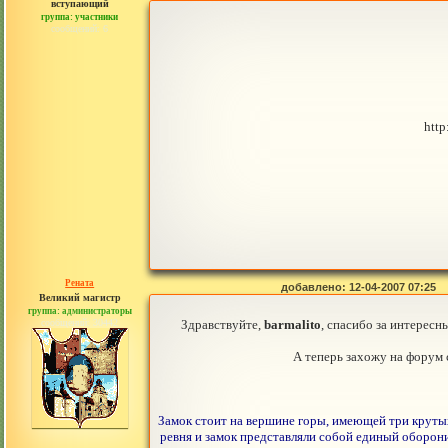
вступающий
группа: участники
сообщений: 6
http
Рената
добавлено: 12-04-2007 07:25
Великий магистр
группа: администраторы
сообщений: 30442
Здравствуйте,
barmalito
, спасибо за интересн
А теперь захожу на форум 
Замок стоит на вершине горы, имеющей три крутых
ревня и замок представляли собой единый оборони