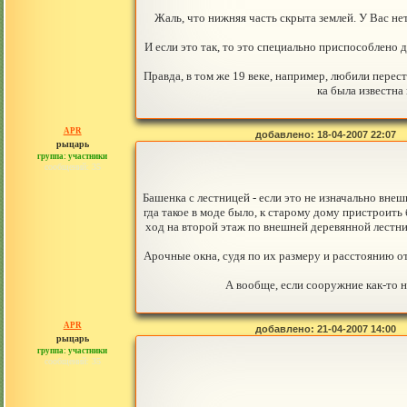
Жаль, что нижняя часть скрыта землей. У Вас не
И если это так, то это специально приспособлено д
Правда, в том же 19 веке, например, любили перест
ка была известна
APR
добавлено: 18-04-2007 22:07
рыцарь
группа: участники
сообщений: 35
Башенка с лестницей - если это не изначально внеш
гда такое в моде было, к старому дому пристроить
ход на второй этаж по внешней деревянной лестни
Арочные окна, судя по их размеру и расстоянию от з
А вообще, если сооружние как-то н
APR
добавлено: 21-04-2007 14:00
рыцарь
группа: участники
сообщений: 35