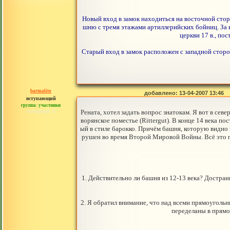
Новый вход в замок находиться на восточной стор
шню с тремя этажами артиллерийских бойниц. За
церкви 17 в., по
Старый вход в замок расположен с западной сторо
barmalito
добавлено: 13-04-2007 13:46
вступающий
группа: участники
сообщений: 6
Рената, хотел задать вопрос знатокам. Я вот в сев
ворянское поместье (Rittergut). В конце 14 века п
ый в стиле барокко. Причём башня, которую видно 
рушен во время Второй Мировой Войны. Всё это п
1. Действительно ли башня из 12-13 века? Достраи
2. Я обратил внимание, что над всеми прямоугольн
переделаны в прямо