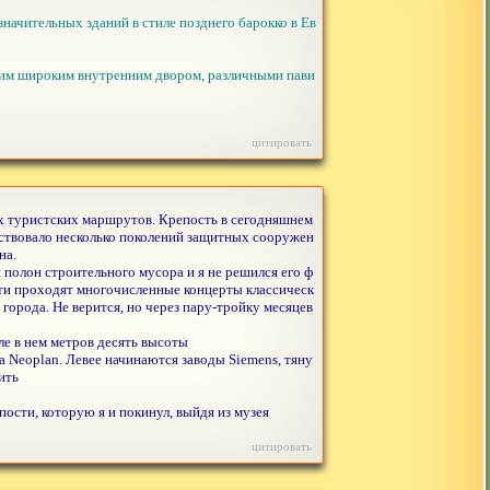
значительных зданий в стиле позднего барокко в Ев
оим широким внутренним двором, различными пави
цитировать
ых туристских маршрутов. Крепость в сегодняшнем
ществовало несколько поколений защитных сооружен
на.
н полон строительного мусора и я не решился его ф
сти проходят многочисленные концерты классическ
рода. Не верится, но через пару-тройку месяцев
ле в нем метров десять высоты
а Neoplan. Левее начинаются заводы Siemens, тяну
ить
ости, которую я и покинул, выйдя из музея
цитировать