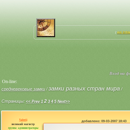
на гл
[
Вход на 
On-line:
замки разных стран мира
средневековые замки
/
/
Страницы:
2
<< Prev
1
3
4
5
Next>>
Valerij
добавлено: 09-03-2007 18:43
великий магистр
группа: администраторы