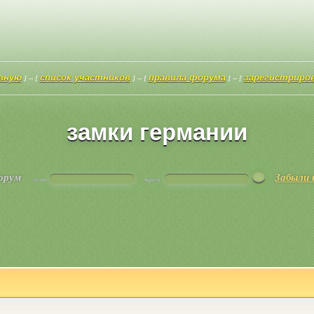
авную
список участников
правила форума
зарегистриро
] -- [
] -- [
] -- [
замки германии
форум
Забыли 
логин
пароль