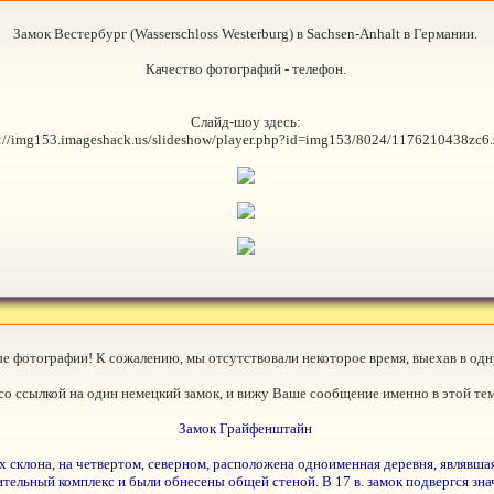
Замок Вестербург (Wasserschloss Westerburg) в Sachsen-Anhalt в Германии.
Качество фотографий - телефон.
Слайд-шоу здесь:
://img153.imageshack.us/slideshow/player.php?id=img153/8024/1176210438zc6.
ые фотографии! К сожалению, мы отсутствовали некоторое время, выехав в одн
со ссылкой на один немецкий замок, и вижу Ваше сообщение именно в этой тем
Замок Грайфенштайн
 склона, на четвертом, северном, расположена одноименная деревня, являвша
тельный комплекс и были обнесены общей стеной. В 17 в. замок подвергся зна