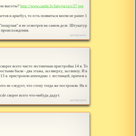
 они высоты?
http://www.castle.lv/latvija/ce/c57.jpg
тов и аркебуз, то есть появиться могли не ранее 1
е "пощупав" и не осмотрев на самом деле. Штукатур
го происхождения.
цитировать
 скорее всего чисто лестничная пристройка 14 в. То
тыми были - два этажа, зал вверху, зал внизу. И в
3 в. пристроили аппендикс с лестницей, причем а
его не следует, что стену тогда же построили. На п
.de скорее всего что-нибудь дадут.
цитировать