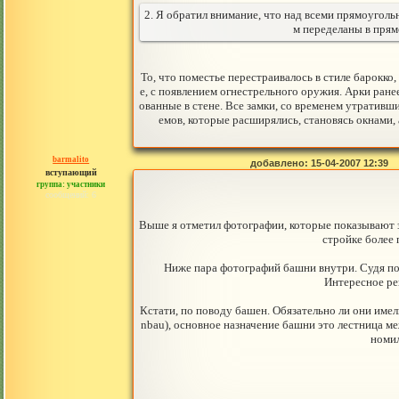
2. Я обратил внимание, что над всеми прямоуголь
м переделаны в прям
То, что поместье перестраивалось в стиле барокко
е, с появлением огнестрельного оружия. Арки ране
ованные в стене. Все замки, со временем утратив
емов, которые расширялись, становясь окнами,
barmalito
добавлено: 15-04-2007 12:39
вступающий
группа: участники
сообщений: 6
Выше я отметил фотографии, которые показывают 
стройке более 
Ниже пара фотографий башни внутри. Судя по
Интересное ре
Кстати, по поводу башен. Обязательно ли они име
nbau), основное назначение башни это лестница м
номил