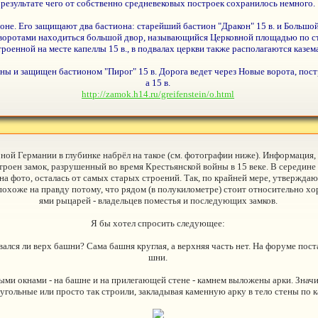
результате чего от собственно средневековых построек сохранилось немного.
оне. Его защищают два бастиона: старейший бастион "Дракон" 15 в. и Большой
 воротами находиться большой двор, называющийся Церковной площадью по с
строенной на месте капеллы 15 в., в подвалах церкви также располагаются казе
ны и защищен бастионом "Пирог" 15 в. Дорога ведет через Новые ворота, пост
а 15 в.
http://zamok.h14.ru/greifenstein/o.html
ерной Германии в глубинке набрёл на такое (см. фотографии ниже). Информация,
остроен замок, разрушенный во время Крестьянской войны в 15 веке. В середине
на фото, осталась от самых старых строений. Так, по крайней мере, утверждаю
охоже на правду потому, что рядом (в полукилометре) стоит относительно хо
ями рыцарей - владельцев поместья и последующих замков.
Я бы хотел спросить следующее:
вался ли верх башни? Сама башня круглая, а верхняя часть нет. На форуме пос
шни.
ыми окнами - на башне и на прилегающей стене - камнем выложены арки. Значи
угольные или просто так строили, закладывая каменную арку в тело стены по 