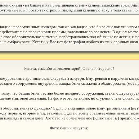
ными окнами - на башне и на прилегающей стене - камнем выложены арки. Знач
оугольные или просто так строили, закладывая каменную арку в тело стены по
, видно невооруженным взглядом, так же как видно, что было еще как минимум 
е действительно перекрывали проемы, заделанные со временем. В одном месте 
шие свое оборонительное значение, перестраивались под обычные поместья, и
 а не амбразурами. Кстати, у Вас нет фотографии любого из этих арочных окон
Рената, спасибо за комментарий! Очень интересно!
замурованные арочные окна снаружи и изнутри. Внутренняя и наружная клад
позднего сооружения внутренняя кладка была сглажена и облагорожена (моё п
 тому, что башня была частью более позднего сооружения, стены оштукатурен
шение винтовой лестницы. На фото этого не видно, но ступени очень сильно и
ли оборонительную функцию? Судя по виденным мною изнутри каменным (не го
ежду первым, вторым и т.д. этажами. Судя по всему средневековые немцы так
и площадь в самом доме. Хотя это не более, чем моё (идиотское :)?) предполож
Фото башни изнутри: