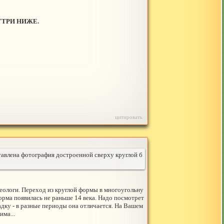
УТРИ НИЖЕ.
цитировать
ставлена фотография достроенной сверху круглой б
хеологи. Переход из круглой формы в многоугольну
орма появилась не раньше 14 века. Надо посмотрет
адку - в разные периоды она отличается. На Вашем
ма...