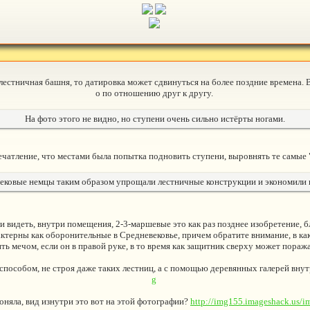
то лестничная башня, то датировка может сдвинуться на более поздние времена.
о по отношению друг к другу.
На фото этого не видно, но ступени очень сильно истёрты ногами.
печатление, что местами была попытка подновить ступени, выровнять те самые 
вековые немцы таким образом упрощали лестничные конструкции и экономили 
 видеть, внутри помещения, 2-3-маршевые это как раз позднее изобретение, б
актерны как оборонительные в Средневековье, причем обратите внимание, в к
ить мечом, если он в правой руке, в то время как защитник сверху может пораж
пособом, не строя даже таких лестниц, а с помощью деревянных галерей внут
g
поняла, вид изнутри это вот на этой фотографии?
http://img155.imageshack.us/