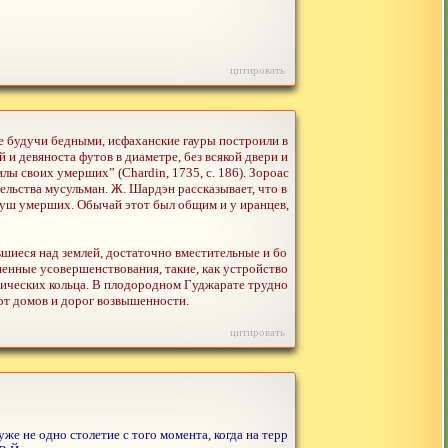
цитировать
же будучи бедными, исфаханские гауры построили в
и девяноста футов в диаметре, без всякой двери и
лы своих умерших” (Chardin, 1735, с. 186). Зороас
ельства мусульман. Ж. Шардэн рассказывает, что в
душ умерших. Обычай этот был общим и у иранцев,
шиеся над землей, достаточно вместительные и бо
енные усовершенствования, такие, как устройство
ических кольца. В плодородном Гуджарате трудно
от домов и дорог возвышенности.
цитировать
е не одно столетие с того момента, когда на терр