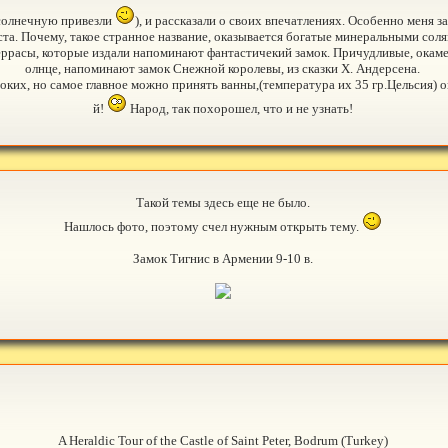
 солнечную привезли
), и рассказали о своих впечатлениях. Особенно меня 
еста. Почему, такое странное название, оказывается богатые минеральными сол
террасы, которые издали напоминают фантастичекий замок. Причудливые, окам
олнце, напоминают замок Снежной королевы, из сказки Х. Андерсена.
боких, но самое главное можно принять ванны,(температура их 35 гр.Цельсия
й!
Народ, так похорошел, что и не узнать!
Такой темы здесь еще не было.
Нашлось фото, поэтому счел нужным открыть тему.
Замок Тигнис в Армении 9-10 в.
A Heraldic Tour of the Castle of Saint Peter, Bodrum (Turkey)