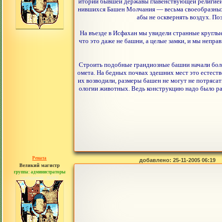
итории бывшей державы главенствующей религией с
нившихся Башен Молчания — весьма своеобразных к
абы не осквернять воздух. По
На въезде в Исфахан мы увидели странные круглы
что это даже не башни, а целые замки, и мы непра
Строить подобные грандиозные башни начали более
омета. На бедных почвах здешних мест это естес
их возводили, размеры башен не могут не потряса
ологии животных. Ведь конструкцию надо было рас
Рената
добавлено: 25-11-2005 06:19
Великий магистр
группа: администраторы
сообщений: 30442