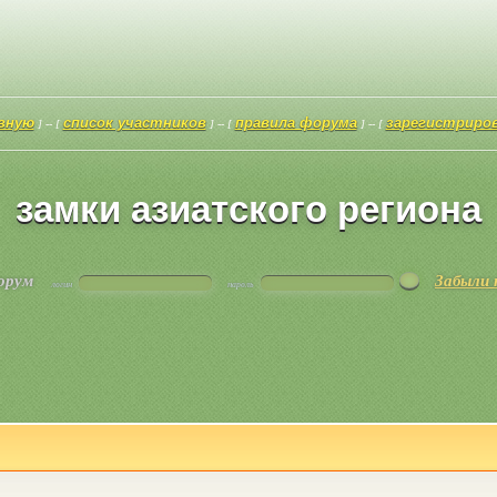
авную
список участников
правила форума
зарегистриро
] -- [
] -- [
] -- [
замки азиатского региона
форум
Забыли 
логин
пароль