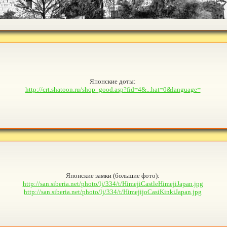
Японские доты:
http://crt.shatoon.ru/shop_good.asp?fid=4&...hat=0&language=
Японские замки (большие фото):
http://san.siberia.net/photo/lj/334/t/HimejiCastleHimejiJapan.jpg
http://san.siberia.net/photo/lj/334/t/HimejijoCasiKinkiJapan.jpg