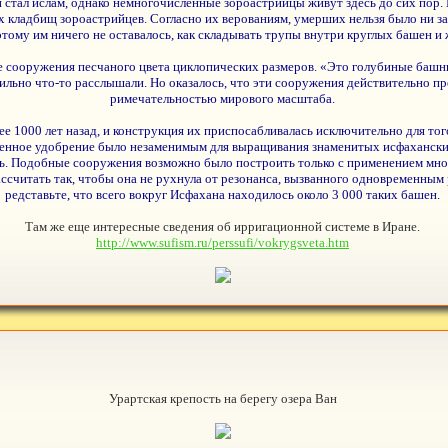
тал ислам, однако немногочисленные зороастрийцы живут здесь до сих пор. 
ладбищ зороастрийцев. Согласно их верованиям, умерших нельзя было ни зака
этому им ничего не оставалось, как складывать трупы внутри круглых башен и
е сооружения песчаного цвета циклопических размеров. «Это голубиные башн
вильно что-то расслышали. Но оказалось, что эти сооружения действительно пр
римечательностью мирового масштаба.
 1000 лет назад, и конструкция их приспосабливалась исключительно для тог
твенное удобрение было незаменимым для выращивания знаменитых исфахански
ть. Подобные сооружения возможно было построить только с применением мног
считать так, чтобы она не рухнула от резонанса, вызванного одновременным 
редставьте, что всего вокруг Исфахана находилось около 3 000 таких башен.
Там же еще интересные сведения об ирригационной системе в Иране.
http://www.sufism.ru/perssufi/vokrygsveta.htm
Урартская крепость на берегу озера Ван