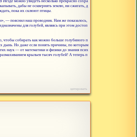
В Йезде можно увидеть несколько прекрасно сохра
пывать, дабы не осквернять землю, ни сжигать, д
 ждать, пока их склюют птицы.
и», — пояснил наш проводник. Нам же показалось,
едназначены для голубей, являясь при этом достоп
о, чтобы собирать как можно больше голубиного п
х дынь. Но даже если понять причины, по которым
их наук — от математики и физики до знания псих
размахиванием крыльев тысяч голубей! А теперь п
цитировать