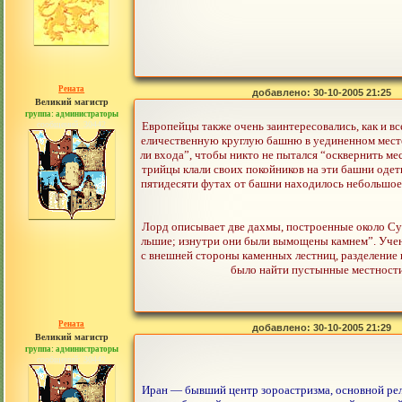
Рената
добавлено: 30-10-2005 21:25
Великий магистр
группа: администраторы
сообщений: 30442
Европейцы также очень заинтересовались, как и в
еличественную круглую башню в уединенном месте з
ли входа”, чтобы никто не пытался “осквернить ме
трийцы клали своих покойников на эти башни одеты
пятидесяти футах от башни находилось небольшое 
Лорд описывает две дахмы, построенные около Су
льшие; изнутри они были вымощены камнем”. Учены
с внешней стороны каменных лестниц, разделение
было найти пустынные местности 
Рената
добавлено: 30-10-2005 21:29
Великий магистр
группа: администраторы
сообщений: 30442
Иран — бывший центр зороастризма, основной рели