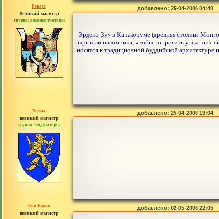
Рената
добавлено: 25-04-2006 04:40
Великий магистр
группа: администраторы
сообщений: 30442
Эрденэ-Зуу в Каракоруме (древняя столица Монгол
ырь шли паломники, чтобы попросить у высших сил
носятся к традиционной буддийской архитектуре и
Роман
добавлено: 25-04-2006 19:04
великий магистр
группа: модераторы
сообщений: 1557
Фон-Барон
добавлено: 02-05-2006 22:05
великий магистр