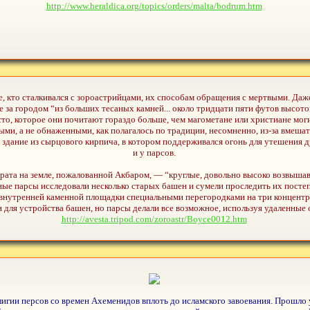
http://www.heraldica.org/topics/orders/malta/bodrum.htm
се, кто сталкивался с зороастрийцами, их способам обращения с мертвыми. Да
а городом “из больших тесаных камней... около тридцати пяти футов высотой 
сто, которое они почитают гораздо больше, чем магометане или христиане моги
ми, а не обнаженными, как полагалось по традиции, несомненно, из-за вмешат
здание из сырцового кирпича, в котором поддерживался огонь для утешения 
и у парсов.
рата на земле, пожалованной Акбаром, — “круглые, довольно высоко возвышав
е парсы исследовали несколько старых башен и сумели проследить их постеп
 внутренней каменной площадки специальными перегородками на три концентр
для устройства башен, но парсы делали все возможное, используя удаленные 
http://avesta.tripod.com/zoroastr/Boyce0012.htm
гии персов со времен Ахеменидов вплоть до исламского завоевания. Прошло уж