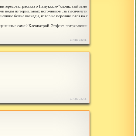
заинтересовал рассказ о Памуккале-"хлопковый замо
ями воды из термальных источников , за тысячелети
еневшие белые каскады, которые переливаются на с
) оцененные самой Клеопатрой. Эффект, потрясающи
цитировать
цитировать