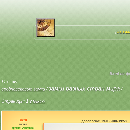
на гл
[
Вход на 
On-line:
замки разных стран мира
средневековые замки
/
/
Страницы:
1
2
Next>>
Travel
добавлено: 19-06-2004 19:58
вассал
группа: участники