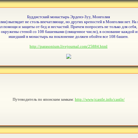
Буддистский монастырь Эрденэ-Зуу, Монголия
ии) выглядит не столь впечатляюще, но других крепостей в Монголии нет. На п
 помощи и защиты от бед и несчастий. Причем попросить не только для себя,
 окружены стеной со 108 башенками (священное число), в основание каждой 
ишедший в монастырь на поклонение должен обойти все 108 башен.
http://parasonium.livejournal.com/25884.html
Путеводитель по японским замкам:
http://www.jcastle.info/castle/