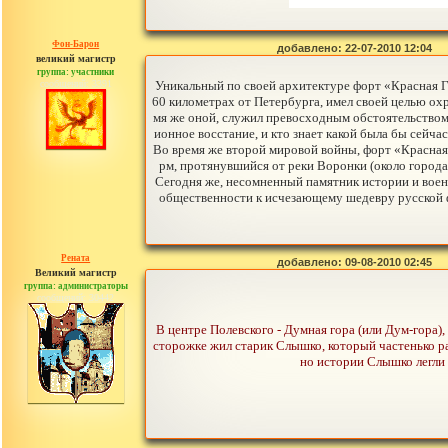
Фон-Барон
добавлено: 22-07-2010 12:04
великий магистр
группа: участники
сообщений: 3391
Уникальный по своей архитектуре форт «Красная 
60 километрах от Петербурга, имел своей целью охр
мя же оной, служил превосходным обстоятельством 
ионное восстание, и кто знает какой была бы сейча
Во время же второй мировой войны, форт «Красная
рм, протянувшийся от реки Воронки (около города
Сегодня же, несомненный памятник истории и воен
общественности к исчезающему шедевру русской ф
Рената
добавлено: 09-08-2010 02:45
Великий магистр
группа: администраторы
сообщений: 30442
В центре Полевского - Думная гора (или Дум-гора), 
сторожке жил старик Слышко, который частенько ра
но истории Слышко легли 