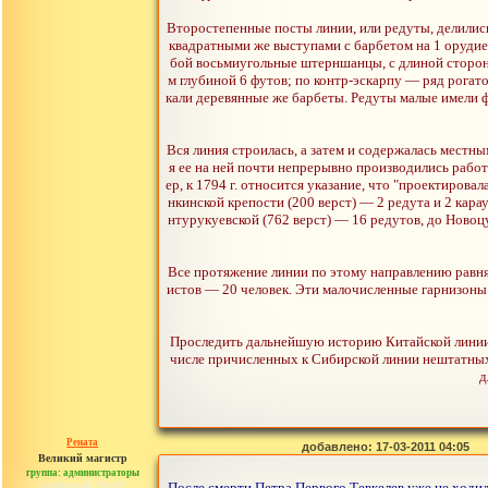
Второстепенные посты линии, или редуты, делились
квадратными же выступами с барбетом на 1 орудие
бой восьмиугольные штерншанцы, с длиной сторон п
м глубиной 6 футов; по контр-эскарпу — ряд рогато
кали деревянные же барбеты. Редуты малые имели ф
Вся линия строилась, a затем и содержалась местны
я ее на ней почти непрерывно производились работы
ер, к 1794 г. относится указание, что "проектирова
нкинской крепости (200 верст) — 2 редута и 2 кара
нтурукуевской (762 верст) — 16 редутов, до Новоцу
Все протяжение линии по этому направлению равняло
истов — 20 человек. Эти малочисленные гарнизоны 
Проследить дальнейшую историю Китайской линии п
числе причисленных к Сибирской линии нештатных 
д
Рената
добавлено: 17-03-2011 04:05
Великий магистр
группа: администраторы
сообщений: 30442
После смерти Петра Первого Тевкелев уже не ходил 