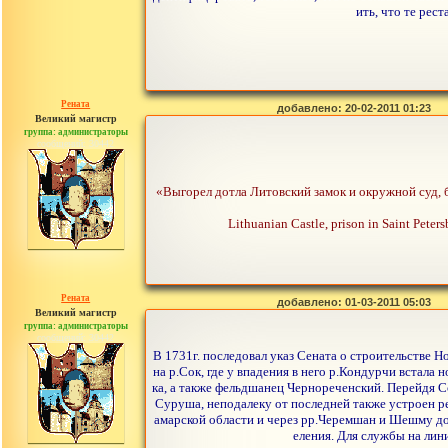
ить, что те рес
Рената
добавлено: 20-02-2011 01:23
Великий магистр
группа: администраторы
сообщений: 30442
«Выгорел дотла Литовский замок и окружной суд, бр
Lithuanian Castle, prison in Saint Peters
Рената
добавлено: 01-03-2011 05:03
Великий магистр
группа: администраторы
сообщений: 30442
В 1731г. последовал указ Сената о строительстве Н
на р.Сок, где у впадения в него р.Кондурчи встала
ка, а также фельдшанец Чернореченский. Перейдя Со
Суруша, неподалеку от последней также устроен ре
амарской области и через рр.Черемшан и Шешму дос
еления. Для службы на ли