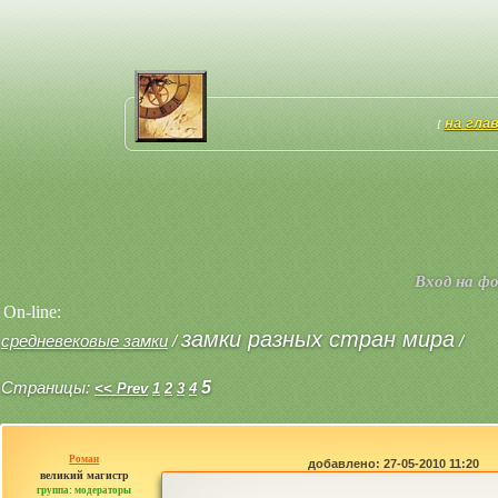
на гла
[
Вход на ф
On-line:
замки разных стран мира
средневековые замки
/
/
Страницы:
5
<< Prev
1
2
3
4
Роман
добавлено: 27-05-2010 11:20
великий магистр
группа: модераторы