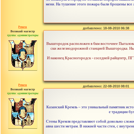
мени. На тушение этого пожара были брошены все 
Рената
добавлено: 18-08-2010 06:38
Великий магистр
группа: администраторы
сообщений: 30442
Вышгородок расположен в 6км восточнее Пыталова, 
ски железнодорожной станцией Вышгородка. Нын
И наконец Красногородск - соседней райцентр, ПГТ
Рената
добавлено: 22-08-2010 08:01
Великий магистр
группа: администраторы
сообщений: 30442
Казанский Кремль – это уникальный памятник истор
е традиции бул
Стены Кремля представляют собой довольно сложн
авна шести метрам. В нижней части стен, с внутре