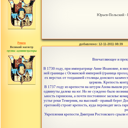
Юрьев-Польский - К
Рената
добавлено: 12-11-2011 08:39
Великий магистр
группа: администраторы
сообщений: 30442
Впечатляющее и прекр
В 1730 году, при императрице Анне Иоановне, в ни
ней границы с Османской империей (граница проходи
ех верстах от тогдашней столицы донского казачес
церковь. Крепость конт
В 1737 году из крепости на штурм Азова вышли ру
одвинуты далеко на юг. Но не суждено было возник
ьность гарнизона, а почти постоянное засилье ко
устье реки Темерник, на высокий - правый берег До
ереговой) строят крепость, куда переводят весь г
ри
Укрепления крепости Дмитрия Ростовского срыли еще