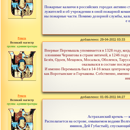
Пожарные каланчи в российских городах активно ст
лужителей и об учреждении в оной пожарной команд
ны пожарные части. Помимо дозорной службы, кала
е 
Рената
добавлено: 29-04-2011 03:33
Великий магистр
группа: администраторы
сообщений: 30442
Впервые Перемышль упоминается в 1328 году, когда 
олониями Чернигова в стране вятичей, в 1246 году 
Белёв, Одоев, Мещовск, Мосальск, Оболенск, Тару
оказывался в составе послед
И именно Перемышль был в 14-16 веках центром кра
как Воротынские и Горчаковы. Собственно, именн
ин
Рената
добавлено: 01-05-2011 04:27
Великий магистр
группа: администраторы
сообщений: 30442
Астраханский кремль — кр
Располагается на острове, омываемом водами Волг
яминов, Дей Губастый), спускающий