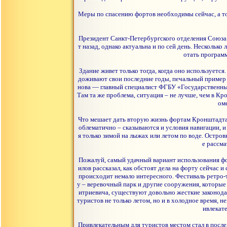
Меры по спасению фортов необходимы сейчас, а точ
Президент Санкт-Петербургского отделения Союза а
т назад, однако актуальна и по сей день. Нескольк
отать программ
Здание живет только тогда, когда оно используется
доживают свои последние годы, печальный пример 
нова — главный специалист ФГБУ «Государственный
Там та же проблема, ситуация – не лучше, чем в К
оме
Что мешает дать вторую жизнь фортам Кронштадта
облематично – сказываются и условия навигации, 
я только зимой на лыжах или летом по воде. Остро
е рассма
Пожалуй, самый удачный вариант использования фо
илов рассказал, как обстоят дела на форту сейчас 
происходит немало интересного. Фестиваль ретро-т
у – веревочный парк и другие сооружения, которые
итриевича, существуют довольно жесткие законода
туристов не только летом, но и в холодное время, 
ивлекате
Привлекательным для туристов местом стал в послед