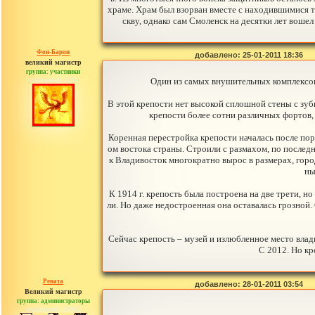
храме. Храм был взорван вместе с находившимися т
скву, однако сам Смоленск на десятки лет воше
Фон-Барон
добавлено: 25-01-2011 18:36
великий магистр
группа: участники
сообщений: 3391
Один из самых внушительных комплексов
В этой крепости нет высокой сплошной стены с зубц
крепости более сотни различных фортов,
Коренная перестройка крепости началась после по
ом востока страны. Строили с размахом, по послед
к Владивосток многократно вырос в размерах, гор
ны
К 1914 г. крепость была построена на две трети, но
ли. Но даже недостроенная она оставалась грозной
Сейчас крепость – музей и излюбленное место влад
С 2012. Но кр
Рената
добавлено: 28-01-2011 03:54
Великий магистр
группа: администраторы
сообщений: 30442