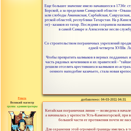
Еще большее значение имело начавшееся в 1736г. с
Борской, а за пределами Самарской области - Ольша
ыли слободы Аманакская, Сарбайская, Саврушская, 
ргской областей, республики Татарстан. На р.Кинел
ое) - казаков из татар. Последняя сохранила назва
в самой Самаре и Алексеевске несли службу
Со строительством пограничных укреплений продвиг
едней четверти ХVIIIв. 
Чтобы превратить калмыков в верных подданных и 
часть рядовых кочевников и их правителей - "тайш
решили отселить крестившихся калмыков из астрах
оенного наподобие казачьего, стала новая крепо
Рената
добавлено: 04-03-2011 04:31
Великий магистр
группа: администраторы
сообщений: 30442
Китайская пограничная линия — возведена в начале
а начиналась y крепости Усть-Каменогорской, при 
большей части ее протяжения почти не насе
Для охранения этой огромной границы имелись в т