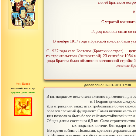
али её Братским остр
В
С утратой военного 
Город возник в связи со 
В ноябре 1917 года в Братской волости была у
С 1927 года село Братское (Братский острог) — це
го строительства» (Ангарстрой). 23 сентября 1954 
рода Братска было объявлено всесоюзной стройкой.
олнение Бра
Фон-Барон
добавлено: 02-01-2011 17:38
великий магистр
группа: участники
сообщений: 3391
В пятнадцатом веке стали активно применять при о
и. Подрыв делался следую
Для отражения таких атак требовались более слож
зовался сложный фундамент. Самая нижняя часть его
ция позволяла быть более сейсмоустойчивой и при 
Общая длина составила 6,5 км. Само строительство 
ых подкопах к стене. Благодаря этим
Во время войны с Поляками, крепость держалась дв
ь. Из многотысячного войска защитников осталось 