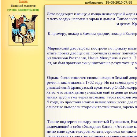
Рената
добавлено: 15-08-2010 07:58
Великий магистр
группа: администраторы
сообщений: 30442
Лето подходит к концу, а конца неимоверной жары н
т чего воздух наполнен гарью и дымом. Такого никт
м делом. Кр
К примеру, пожар в Зимнем дворце, пожар в Екат
Мариинский дворец был построен по приказу импера
отать проект дворца она поручила самому популяр
из учеников Растрелли, Ивана Мичурина и уже в 17
ет, он был практически уничтожен в результате це
о
Однако более известен своим пожаром Зимний дворе
релли и закончилось в 1762 году. Но на самом деле
риглашённый французский архитектор О.Р.Монферран
на то, что запах дыма услышали ещё за день до пож
льных труб и уже через несколько часов поисков оч
5 году, но простоял в таком великолепии всего два
олностью выгорели второй и третий этажи, зарево по
Так же подвергся пожару воспетый Пушкиным, Екате
включающий в себя «Холодные бани», «Агатовые ком
не по вине архитекторов, кстати, строился он такж
хо покинули в город, но оставили сюрприз нашим в