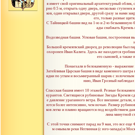
я имеет свой оригинальный архитектурный облик, с
рно 0.5 м, открыть одну дверь, несколько ступенек 
ков, один открывал двери, другой сразу за нами за
его, только разные щит
С Тайницкой башни вид на 1-ю и 2-ю безымянную б
ады снабжать Кремль в
Водозводная башня. Угловая башня, построенная вы
Большой кремлевский дворец до революции был пар
охоронен Иван Калита. Здесь же находится гробница
его сыновей, а также 
Понаехали в белокаменную - выражение 
Затейливая Царская башня в виде каменного шатра
идки по углам и восьмигранный шарик с золоченым ф
нию, Иван Грозный наблюдал з
Спасская башня имеет 10 этажей. Резные белокаме
курантов. Светящиеся рубиновые Звезды Кремля сде
е давление ураганного ветра. Все внешние детали
ются более интенсивно, чем ночью. Размер рубиновы
ков легко и плавно вращаются под воздействием даж
лина минутной ст
С этой точки снимают парад на 9 мая, это все еще 
м омывали реки Неглинная (с юго-запада) и Мос