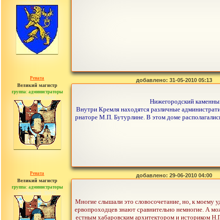
сообщений: 1557
Рената
добавлено: 31-05-2010 05:13
Великий магистр
группа: администраторы
сообщений: 30442
Нижегородский каменный 
Внутри Кремля находятся различные административн
рнаторе М.П. Бутурлине. В этом доме располагалис
Рената
добавлено: 29-06-2010 04:00
Великий магистр
группа: администраторы
сообщений: 30442
Многие слышали это словосочетание, но, к моему у
ервопроходцев знают сравнительно немногие. А мож
естным хабаровским архитектором и историком Н.П