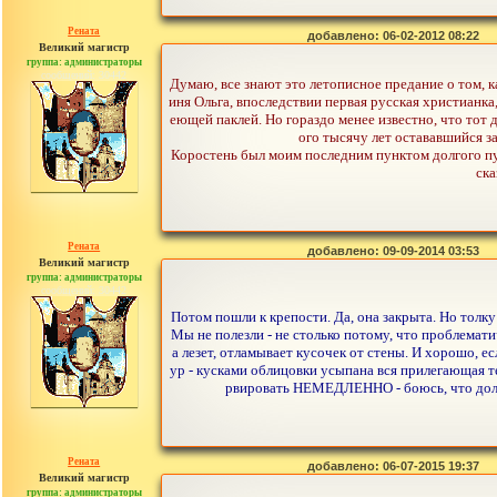
Рената
добавлено: 06-02-2012 08:22
Великий магистр
группа: администраторы
сообщений: 30442
Думаю, все знают это летописное предание о том, к
иня Ольга, впоследствии первая русская христианк
еющей паклей. Но гораздо менее известно, что тот 
ого тысячу лет остававшийся з
Коростень был моим последним пунктом долгого пут
ска
Рената
добавлено: 09-09-2014 03:53
Великий магистр
группа: администраторы
сообщений: 30442
Потом пошли к крепости. Да, она закрыта. Но толку 
Мы не полезли - не столько потому, что проблемати
а лезет, отламывает кусочек от стены. И хорошо, ес
ур - кусками облицовки усыпана вся прилегающая тер
рвировать НЕМЕДЛЕННО - боюсь, что долго
Рената
добавлено: 06-07-2015 19:37
Великий магистр
группа: администраторы