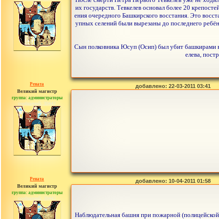
их государств. Тевкелев основал более 20 крепосте
ения очередного Башкирского восстания. Это восста
упных селений были вырезаны до последнего ребёнк
Сын полковника Юсуп (Осип) был убит башкирами во
елева, пост
Рената
добавлено: 22-03-2011 03:41
Великий магистр
группа: администраторы
сообщений: 30442
Рената
добавлено: 10-04-2011 01:58
Великий магистр
группа: администраторы
сообщений: 30442
Наблюдательная башня при пожарной (полицейской) 