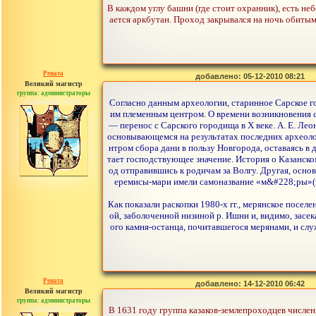
В каждом углу башни (где стоит охранник), есть н
ается аркбутан. Проход закрывался на ночь обиты
Рената
добавлено: 05-12-2010 08:21
Великий магистр
группа: администраторы
сообщений: 30442
Согласно данным археологии, старинное Сарское го
им племенным центром. О времени возникновения с
— перенос с Сарского городища в X веке. А. Е. Л
основывающемся на результатах последних археологи
нтром сбора дани в пользу Новгорода, оставаясь 
тает господствующее значение. История о Казанско
од отправившись к родичам за Волгу. Другая, осно
еремисы-мари имели самоназвание «м&#228;pы»(м
Как показали раскопки 1980-х гг., мерянское посел
ой, заболоченной низиной р. Ишни и, видимо, зас
ого камня-останца, почитавшегося мерянами, и слу
Рената
добавлено: 14-12-2010 06:42
Великий магистр
группа: администраторы
сообщений: 30442
В 1631 году группа казаков-землепроходцев числен