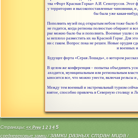
тва «Форт Красная Горка» А.И. Сенотрусов. Этот ф
у территорию и высокопоставленные чиновники, и д
бы была уже какая-нибуд
Пополнить музей под открытым небом тоже было бы 
не годится, когда регионы полностью обирают и все
рке можно было бы и пополнить. Военные ушли с пол
ы неплохо разместить их на Красной Горке. Для эт
нн с гаком. Вопрос пока не решен. Новые орудия с
и военных и
Будущее форта «Серая Лошадь», о котором рассказы
В целом же конференция – попытка объединить усили
аходится, муниципальным или региональным властя
ыносится все, что можно унести, включая рельсы и 
Между тем военный и экстремальный туризм сейчас о
взятое, способно привлечь в Северную столицу и Л
Страницы:
5
<< Prev
1
2
3
4
замки разных стран мира
средневековые замки
/
/