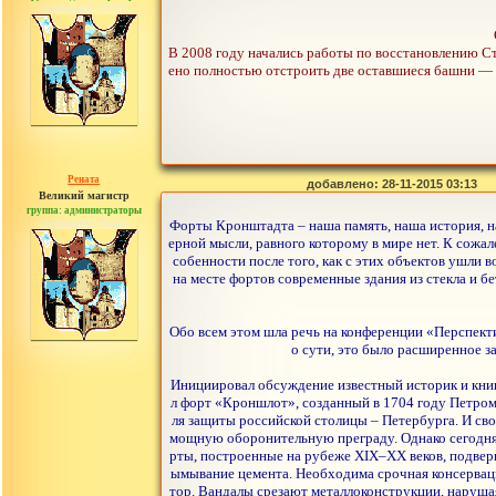
сообщений: 30442
В 2008 году начались работы по восстановлению 
ено полностью отстроить две оставшиеся башни — 
Рената
добавлено: 28-11-2015 03:13
Великий магистр
группа: администраторы
сообщений: 30442
Форты Кронштадта – наша память, наша история, н
ерной мысли, равного которому в мире нет. К сожа
собенности после того, как с этих объектов ушли в
на месте фортов современные здания из стекла и б
Обо всем этом шла речь на конференции «Перспекти
о сути, это было расширенное 
Инициировал обсуждение известный историк и книг
л форт «Кроншлот», созданный в 1704 году Петром
ля защиты российской столицы – Петербурга. И св
мощную оборонительную преграду. Однако сегодня
рты, построенные на рубеже XIX–XX веков, подвер
ымывание цемента. Необходима срочная консервац
тор. Вандалы срезают металлоконструкции, наруша