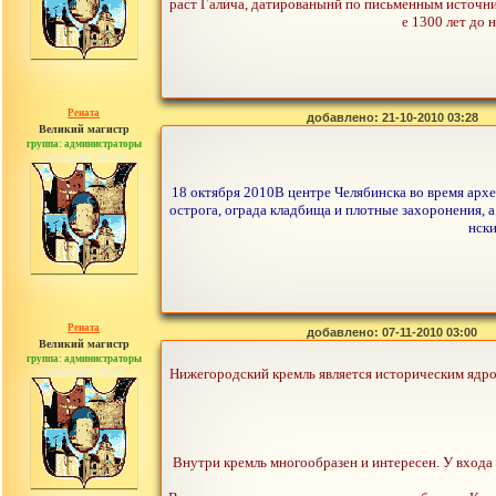
раст Галича, датированынй по письменным источника
е 1300 лет до 
Рената
добавлено: 21-10-2010 03:28
Великий магистр
группа: администраторы
сообщений: 30442
18 октября 2010В центре Челябинска во время арх
острога, ограда кладбища и плотные захоронения, 
нски
Рената
добавлено: 07-11-2010 03:00
Великий магистр
группа: администраторы
сообщений: 30442
Нижегородский кремль является историческим ядром 
Внутри кремль многообразен и интересен. У входа