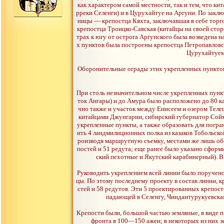
как характером самой местности, так и тем, что ки
рреки Селенги) и в Цурухайтуе на Аргуни. По закл
ницы — крепостца Кяхта, заключавшая в себе торго
крепостца Троицко-Савская (китайцы на своей стор
трах к югу от острога Аргунского была возведена 
х пунктов была построены крепостца Петропавловск
Цурухайтуем 
Оборонительные ограды этих укрепленных пунктов п
При столь незначительном числе укрепленных пункт
ток Ангары) и до Амура было расположено до 80 кар
чно также и участок между Енисеем и озером Теле
китайцами Джунгарии, сибирский губернатор Сойме
укрепленные пункты, a также образовать для погра
ить 4 ландмилиционных полка из казаков Тобольск
роизводя маршрутную съемку, местами же лишь обо
постей и 51 редута; еще ранее было указано сфор
ский пехотные и Якутский карабинерный). В 
Руководить укреплением всей линии было поручено
цы. По этому последнему проекту в состав линии, 
стей и 58 редутов. Эти 5 проектированных крепост
падающей в Селенгу, Чиндантурукуевская
Крепости были, большой частью земляные, в виде 
фронта в 100—150 ажен; в некоторых из них з