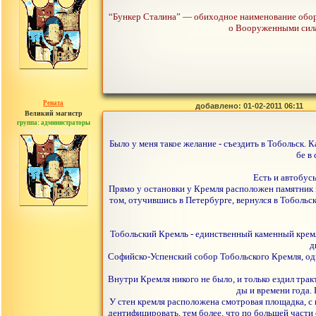
“Бункер Сталина” — обиходное наименование обор
о Вооруженными силам
Рената
добавлено: 01-02-2011 06:11
Великий магистр
группа: администраторы
сообщений: 30442
Было у меня такое желание - съездить в Тобольск. К
бе в
Есть и автобус
Прямо у остановки у Кремля расположен памятник 
том, отучившись в Петербурге, вернулся в Тобольс
Тобольский Кремль - единственный каменный кремл
д
Софийско-Успенский собор Тобольского Кремля, оди
Внутри Кремля никого не было, и только ездил трак
ды и времени года. 
У стен кремля расположена смотровая площадка, с
дентифицировать, тем более, что по большей части о