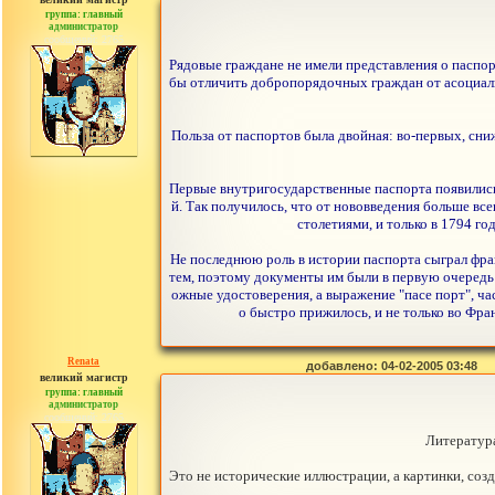
группа: главный
администратор
сообщений: 2765
Рядовые граждане не имели представления о паспор
бы отличить добропорядочных граждан от асоциаль
Польза от паспортов была двойная: во-первых, сни
Первые внутригосударственные паспорта появились
й. Так получилось, что от нововведения больше в
столетиями, и только в 1794 го
Не последнюю роль в истории паспорта сыграл фр
тем, поэтому документы им были в первую очередь н
ожные удостоверения, а выражение "пасе порт", ча
о быстро прижилось, и не только во Фра
Renata
добавлено: 04-02-2005 03:48
великий магистр
группа: главный
администратор
сообщений: 2765
Литература
Это не исторические иллюстрации, а картинки, со