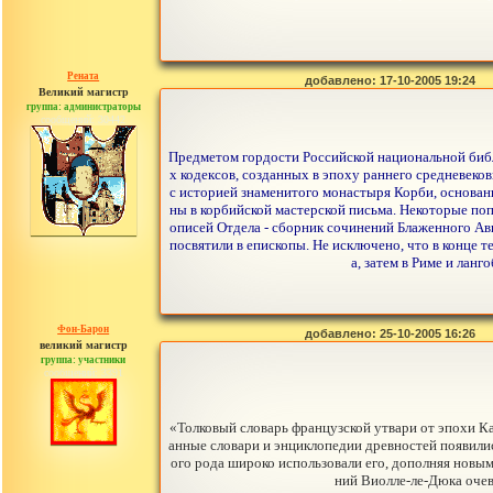
Рената
добавлено: 17-10-2005 19:24
Великий магистр
группа: администраторы
сообщений: 30442
Предметом гордости Российской национальной библ
х кодексов, созданных в эпоху раннего средневеко
с историей знаменитого монастыря Корби, основанн
ны в корбийской мастерской письма. Некоторые по
описей Отдела - сборник сочинений Блаженного Авг
посвятили в епископы. Не исключено, что в конце 
а, затем в Риме и лан
Фон-Барон
добавлено: 25-10-2005 16:26
великий магистр
группа: участники
сообщений: 3391
«Толковый словарь французской утвари от эпохи К
анные словари и энциклопедии древностей появились
ого рода широко использовали его, дополняя новы
ний Виолле-ле-Дюка очеви