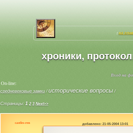
на гла
[
хроники, протоко
Вход на ф
On-line:
исторические вопросы
средневековые замки
/
/
Страницы:
1
2
3
Next>>
castles-ren
добавлено: 21-05-2004 13:01