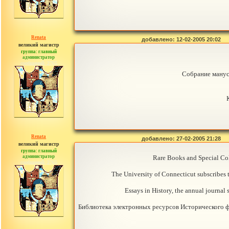
Renata
добавлено: 12-02-2005 20:02
великий магистр
группа: главный
администратор
сообщений: 2765
Собрание манус
Renata
добавлено: 27-02-2005 21:28
великий магистр
группа: главный
администратор
Rare Books and Special Col
сообщений: 2765
The University of Connecticut subscribes
Essays in History, the annual journal
Библиотека электронных ресурсов Исторического 