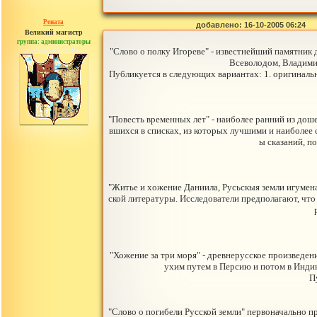
Рената
добавлено: 16-10-2005 06:24
Великий магистр
группа: администраторы
сообщений: 30442
"Слово о полку Игореве" - известнейший памятник 
Всеволодом, Владимир
Публикуется в следующих вариантах: 1. оригинальн
"Повесть временных лет" - наиболее ранний из доше
вшихся в списках, из которых лучшими и наиболее 
ы сказаний, п
"Житье и хожение Даниила, Русьскыя земли игумен
ской литературы. Исследователи предполагают, что
"Хожение за три моря" - древнерусское произведени
ухим путем в Персию и потом в Индию
П
"Слово о погибели Русской земли" первоначально п