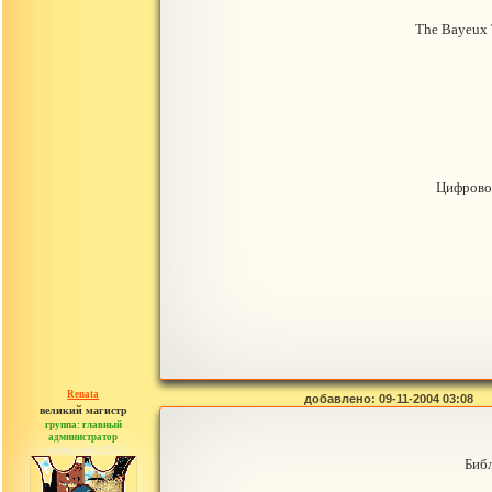
The Bayeux 
Цифрово
Renata
добавлено: 09-11-2004 03:08
великий магистр
группа: главный
администратор
сообщений: 2765
Биб