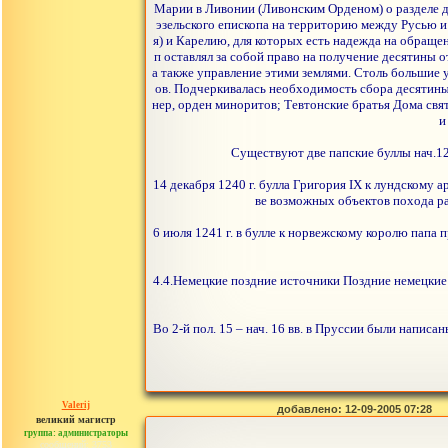
Марии в Ливонии (Ливонским Орденом) о разделе д
эзельского епископа на территорию между Русью и
я) и Карелию, для которых есть надежда на обращен
п оставлял за собой право на получение десятины 
а также управление этими землями. Столь большие 
ов. Подчеркивалась необходимость сбора десятины
нер, орден миноритов; Тевтонские братья Дома свят
и
Существуют две папские буллы нач.12
14 декабря 1240 г. булла Григория IX к лундскому
ве возможных объектов похода ра
6 июля 1241 г. в булле к норвежскому королю папа 
4.4.Немецкие поздние источники Поздние немецкие и
Во 2-й пол. 15 – нач. 16 вв. в Пруссии были напис
Valerij
добавлено: 12-09-2005 07:28
великий магистр
группа: администраторы
сообщений: 3753