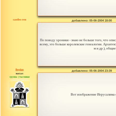
castles-ren
добавлено: 05-06-2004 18:00
По поводу хроники - знаю не больше того, что опис
всему, это больше королевские генеалогии. Архитек
м и др.), общи
Bogdan
добавлено: 05-06-2004 23:39
вассал
группа: участники
сообщений: 60
Вот изображение Иерусалима с