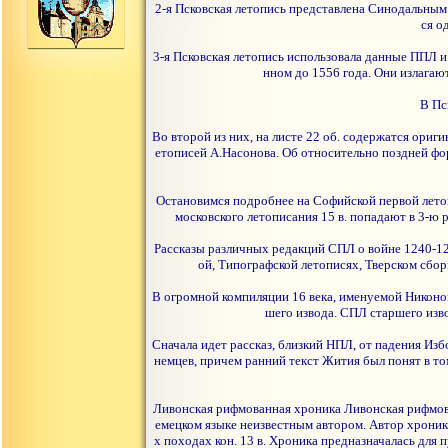
2-я Псковская летопись представлена Синодальным 
ся о
3-я Псковская летопись использовала данные ППЛ и
нном до 1556 года. Они излагаю
В Пс
Во второй из них, на листе 22 об. содержатся ориг
етописей А.Насонова. Об относительно поздней фор
Остановимся подробнее на Софийской первой летопи
московского летописания 15 в. попадают в 3-ю 
Рассказы различных редакций СПЛ о войне 1240-124
ой, Типографской летописях, Тверском сбор
В огромной компиляции 16 века, именуемой Никоно
шего извода. СПЛ старшего изво
Сначала идет рассказ, близкий НПЛ, от падения Изб
немцев, причем ранний текст Жития был понят в то
Ливонская рифмованная хроника Ливонская рифмован
емецком языке неизвестным автором. Автор хроники
х походах кон. 13 в. Хроника предназначалась для п