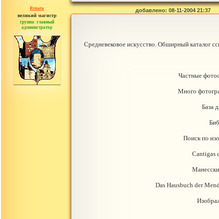
Renata
добавлено: 08-11-2004 21:37
великий магистр
группа: главный
администратор
сообщений: 2765
Средневековое искусство. Обширный каталог ссы
Частные фотос
Много фотогра
База 
Биб
Поиск по из
Cantigas 
Манесски
Das Hausbuch der Mend
Изобра