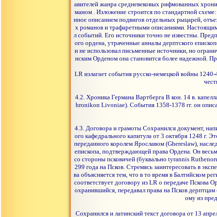
авителей жанра средневековых рифмованных хроник
маном . Изложение строится по стандартной схеме:
нное описанием подвигов отдельных рыцарей, отъез
х романов и трафаретными описаниями. Настоящим 
л событий. Его источники точно не известны. Предп
ого ордена, утраченные анналы дерптского епископ
и не использовал письменные источники, но ограни
нским Орденом она становится более надежной. Пр
LR излагает события русско-немецкой войны 1240-4
чест
4.2. Хроника Германа Вартберга В кон. 14 в. капе
hronikon Livoniae). События 1358-1378 гг. он оп
4.3. Договора и грамоты Сохранился документ, нап
ого кафедрального капитула от 3 октября 1248 г. Э
переданного королем Ярославом (Ghereslaw), насле
епископа, подтверждающей права Ордена. Он весьм
со стороны псковичей (буквально tyrannis Rutheno
299 года на Псков. Стремясь заинтересовать в эк
ва объясняется тем, что в то время в Балтийском р
соответствует договору из LR о передаче Пскова Ор
охранившийся, передавал права на Псков дерптцам о
ому из пред
Сохранился и латинский текст договора от 13 апре