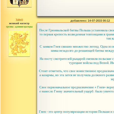
Valerij
добавлено: 14-07-2015 00:12
великий магистр
группа: администраторы
сообщений: 3753
После Грюнвальской битвы Польша установила свои п
то первая крепость возведенная тевтонцами в гра
так 
С замком Гнев связано множество легенд. Одна из 
замка незадолго до решающей битвы между т
На посту смотрителей рыцарей сменили польские с
турецкие войска под Веной. И
Стоит отметить, что свое воинственное предназначе
а казармы, но эта затея не получила должного разв
зе
Свое первоначальное предназначение « Гнев» верну
е нанесло Гневу значительный ущерб: было уничто
Гнев - это центр популяризации истории Польши и 