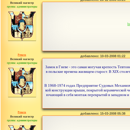
Великий магистр
группа: администраторы
сообщений: 30442
h
Рената
добавлено: 10-03-2008 01:22
Великий магистр
группа: администраторы
сообщений: 30442
Замок в Гневе - это самая могучая крепость Тевтон
в польские времена жилищем старост. В XIX столе
В 1968-1974 годах Предприятие Судовых Механизмо
кой конструкции крыши, покрытой керамической чер
ючающий в себя монтаж перекрытий в западном и 
Рената
добавлено: 15-03-2008 05:38
Великий магистр
группа: администраторы
сообщений: 30442