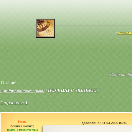
на гла
[
Вход на ф
On-line:
польша с литвой
средневековые замки
/
/
Страницы:
1
Рената
добавлено: 31-03-2006 05:40
Великий магистр
группа: администраторы