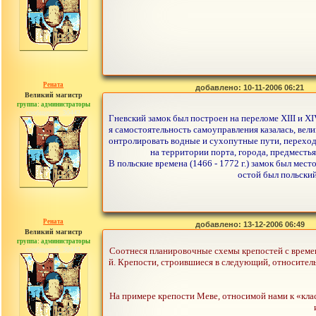
Рената
добавлено: 10-11-2006 06:21
Великий магистр
группа: администраторы
сообщений: 30442
Гневский замок был построен на переломе XIII и X
я самостоятельность самоуправления казалась, вел
онтролировать водные и сухопутные пути, переход
на территории порта, города, предместь
В польские времена (1466 - 1772 г.) замок был ме
остой был польский
Рената
добавлено: 13-12-2006 06:49
Великий магистр
группа: администраторы
сообщений: 30442
Соотнеся планировочные схемы крепостей с време
й. Крепости, строившиеся в следующий, относитель
На примере крепости Меве, относимой нами к «кла