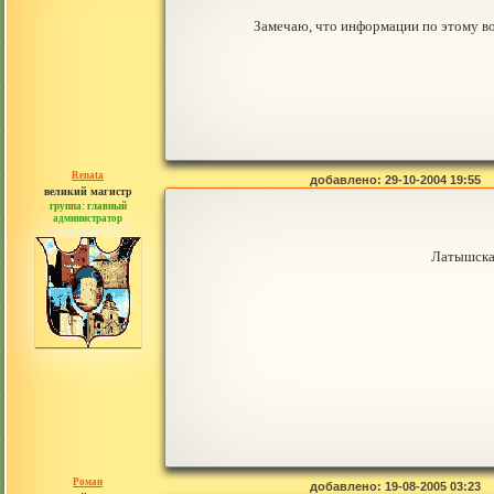
Замечаю, что информации по этому во
Renata
добавлено: 29-10-2004 19:55
великий магистр
группа: главный
администратор
сообщений: 2765
Латышская
Роман
добавлено: 19-08-2005 03:23