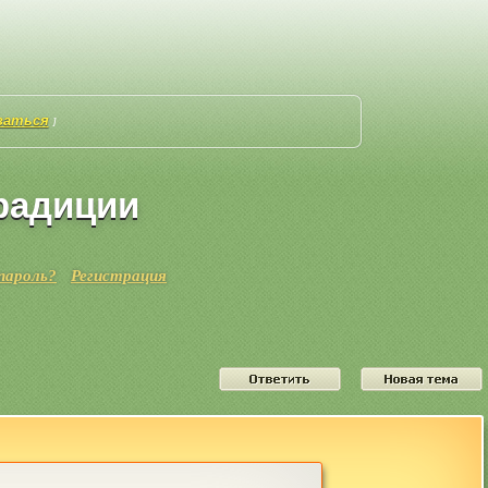
ваться
]
радиции
пароль?
Регистрация