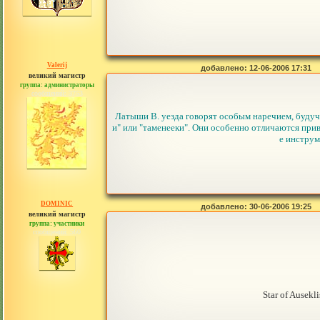
Valerij
добавлено: 12-06-2006 17:31
великий магистр
группа: администраторы
сообщений: 3753
Латыши В. уезда говорят особым наречием, будуч
и" или "таменееки". Они особенно отличаются при
е инструм
DOMINIC
добавлено: 30-06-2006 19:25
великий магистр
группа: участники
сообщений: 560
Star of Ausekl