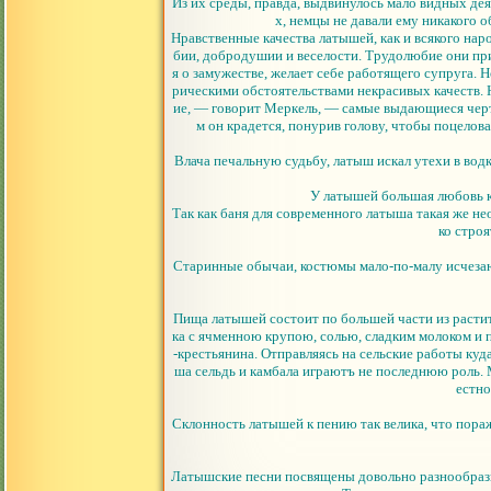
Из их среды, правда, выдвинулось мало видных дея
х, немцы не давали ему никакого
Нравственные качества латышей, как и всякого на
бии, добродушии и веселости. Трудолюбие они при
я о замужестве, желает себе работящего супруга. 
рическими обстоятельствами некрасивых качеств. 
ие, — говорит Меркель, — самые выдающиеся черты
м он крадется, понурив голову, чтобы поцелова
Влача печальную судьбу, латыш искал утехи в водк
У латышей большая любовь к
Так как баня для современного латыша такая же не
ко стро
Старинные обычаи, костюмы мало-по-малу исчезают
Пища латышей состоит по большей части из расти
ка с ячменною крупою, солью, сладким молоком и 
-крестьянина. Отправляясь на сельские работы куд
ша сельдь и камбала играютъ не последнюю роль. 
естно
Склонность латышей к пению так велика, что пор
Латышские песни посвящены довольно разнообразны