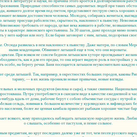
телей в литературе и науки, но причина этого кроется в долговременном рабс
 образования. Природные способности самых даровитых людей при таких обсто
рода, жившего долгое время под гнетом, представляют пеструю смесь хороших 
знают великим достоинством человека. Молодец, собираясь жениться, выгляды
Но латышу присущи раболепство, скрытность, наклонност к пьянству. Невозможн
Невозможно требовать от народа, целые века жившего в рабстве, возвышенных
 в характере ливонского крестьянина. За 30 шагов, даже проходя мимо помещ
ть у него кафтан или ногу. Если барин заговорит с ним, латыш, подозревая св
е. Отсюда развилась в нем наклонност к пьянству. Даже матери, по словам Мер
ными младенцами. Обвиняют латышей еще в том, что они вороваты.
 цвътам. При всяком не совсем бедном латышском хуторе проглядывает желани
обходимость, как и для его предка, то она играет видную роль в постройках у
ятъ особо, на берегу речки. Баня посещается латышом неукоснительно каждую 
 среди латышей. Так, например, в окрестностях больших городов, каковы Ри
тарину, — в их жизнь проникли новые привычки, новые взгляды.
тельных и молочных продуктов (молока и сыра), а также свинины. Националь
простокваша. Путра употребляется в скисшем виде в качестве ежедневной и ча
а-нибудь вдаль от дома, рабочие берут с собою объемистые сосуды с путрой и 
Мелкая сельдь, ловимая в. большом количестве у курляндских и лифляндских 
го населения, более же ценная камбала приносит рыбакам xopoшие чистые ба
ажает всякого, кому приходилось наблюдать латышскую народную жизнь. Люби
о слышать, особенно от пастухов, и пение сольное.
м предметам, но круг последних далеко уже не тот, чем песен русского народ