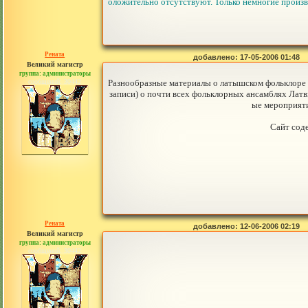
оложительно отсутствуют. Только немногие произв
Рената
добавлено: 17-05-2006 01:48
Великий магистр
группа: администраторы
сообщений: 30442
Разнообразные материалы о латышском фольклоре 
записи) о почти всех фольклорных ансамблях Лат
ые мероприяти
Сайт сод
Рената
добавлено: 12-06-2006 02:19
Великий магистр
группа: администраторы
сообщений: 30442