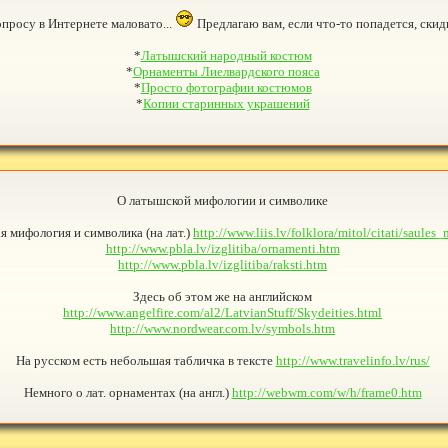
просу в Интернете маловато...
Предлагаю вам, если что-то попадется, скиды
*
Латышский народный костюм
*
Орнаменты Лиелвардского пояса
*
Просто фотографии костюмов
*
Копии старинных украшений
O латышской мифологии и символике
 мифология и символикa (на лат.)
http://www.liis.lv/folklora/mitol/citati/saules
http://www.pbla.lv/izglitiba/ornamenti.htm
http://www.pbla.lv/izglitiba/raksti.htm
Здесь об этом же на английском
http://www.angelfire.com/al2/LatvianStuff/Skydeities.html
http://www.nordwear.com.lv/symbols.htm
На русском есть небольшая табличка в тексте
http://www.travelinfo.lv/rus/
Немного о лат. орнаментах (на англ.)
http://webwm.com/w/h/frame0.htm