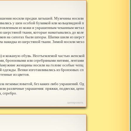
крашения носили предки латышей. Мужчины носили
ивались у шеи особой булавкой или кольцевидной п
готовленным из кожи и украшенным чеканным метал
з шерстяной ткани, которые наматывались до коле
ников на сапогах были шпоры. Шапки шили из шерст
а накидка из шерстяной ткани. Зимой носили мехо
) и кожаную обувь. Неотъемлемой частью женской
ми, бронзовыми или серебряными нитями, лентами
. Замужние женщины носили на голове особые чепц
й одежды. Венки изготавливались из бронзовых сп
етенные из цветов.
ыла незамысловатой, без каких-либо украшений. Од
сили различные украшения: пряжки, подвески, цепо
, серебро.
цитировать