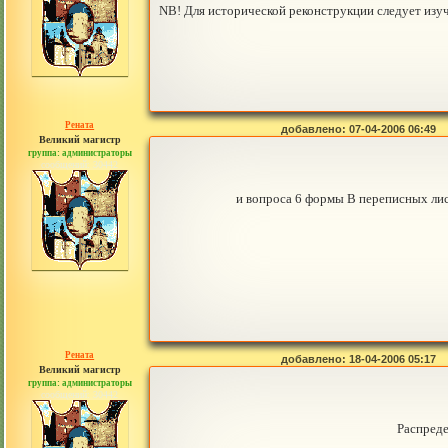
NB! Для исторической реконструкции следует изу
Рената
добавлено: 07-04-2006 06:49
Великий магистр
группа: администраторы
сообщений: 30442
и вопроса 6 формы В переписных ли
Рената
добавлено: 18-04-2006 05:17
Великий магистр
группа: администраторы
сообщений: 30442
Распреде