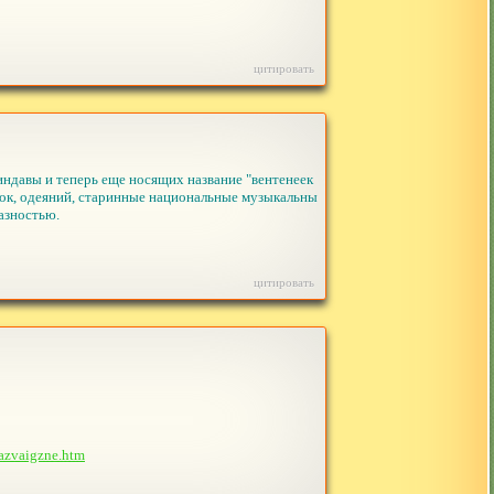
цитировать
ндавы и теперь еще носящих название "вентенеек
ясок, одеяний, старинные национальные музыкальны
азностью.
цитировать
lazvaigzne.htm