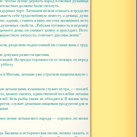
тве. Чтобы лучше держать народ в ежовых рукавица
ятельствах должны были глохнуть.
и дурных черт. Латышам нельзя отказать в трудолю
ваетъ себе трудолюбивую невесту, а девица, дума
о, однако, ставить в вину им этих вызванных исто
 душевных свойств, „Рабская пугливость и недовер
ичьего дома, он снимает шляпу и приседает. Пото
оекорыстную хитрость, отвечает двусмысленно".
келя, разделяли поднесенный им стакан вина с груд
е девушек развести цветник.
 латышей. Из предосторожности от пожара, ее неред
субботу.
га и Митава, латыши уже утратили национальную с
ным латышскимъ кушаньем служит путра, — похлеб
сто, можно сказать, единственной похлебки латыша
хлеб. Безъ рыбы также не обходятся. В жизни латы
берегов, служит дешевым пищевым продуктом для м
рыши.
мое пение латышского народа — хоровое, но можн
а. Былины и историческия песни, можно сказать, п