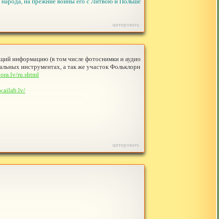
 народа, на прежние войны его с Литвою и Польше
цитировать
щий информацию (в том числе фотоснимки и аудио
альных инструментах, а так же участок Фольклорн
lora.lv/ru.shtml
.ailab.lv/
цитировать