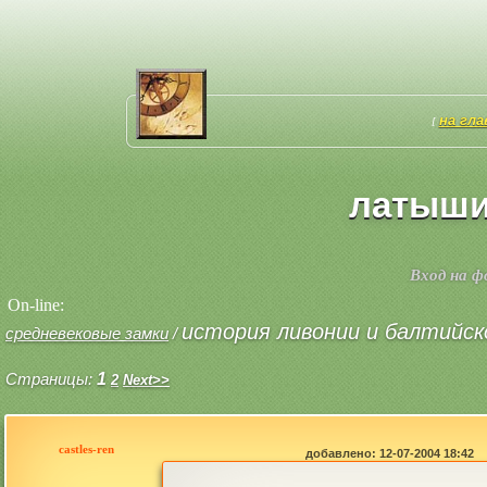
на гл
[
латыши
Вход на 
On-line:
история ливонии и балтийск
средневековые замки
/
Страницы:
1
2
Next>>
castles-ren
добавлено: 12-07-2004 18:42