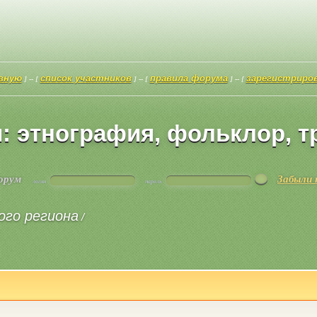
авную
список участников
правила форума
зарегистриро
] -- [
] -- [
] -- [
: этнография, фольклор, т
форум
Забыли 
логин
пароль
ого региона
/