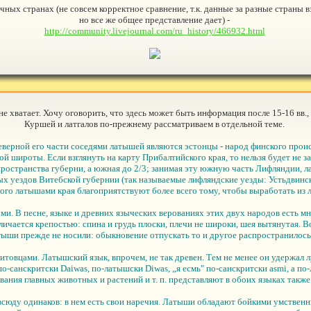
чных странах (не совсем корректное сравнение, т.к. данные за разные страны в
но все же общее представление дает) -
http://community.livejournal.com/ru_history/466932.html
не хватает. Хочу оговорить, что здесь может быть информация после 15-16 вв.,
Куршей и латгалов по-прежнему рассматриваем в отдельной теме.
 северной его части соседями латышей являются эстонцы - народ финского пр
й широты. Если взглянуть на карту Прибалтийского края, то нельзя будет не з
 пространства губерни, а южная до 2/3; занимая эту южную часть Лифляндии, 
ых уездов Витебской губернии (так называемые лифляндские уезды: Устьдвинс
ого латышами края благоприятствуют более всего тому, чтобы выработать из 
и. В песне, языке и древних языческих верованиях этих двух народов есть м
личается крепостью: спина и грудь плоски, плечи не широки, шея вытянутая. В
атыши прежде не носили: обыкновение отпускать то и другое распространилось
товцами. Латышский язык, впрочем, не так древен. Тем не менее он удержал л
по-санскритски Daiwas, по-латышски Diwas, „я есмь" по-санскритски asmi, а по
вания главных животных и растений и т. п. представляют в обоих языках также
всюду одинаков: в нем есть свои наречия. Латыши обладают бойкими умствен