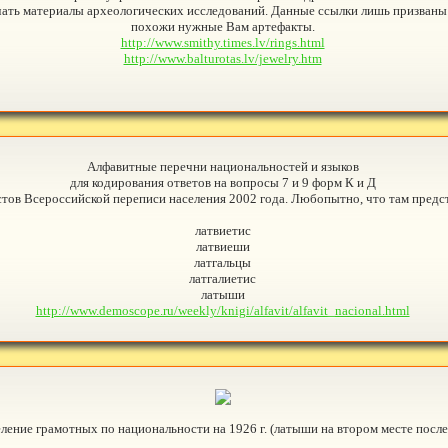
чать материалы археологических исследований. Данные ссылки лишь призваны
похожи нужные Вам артефакты.
http://www.smithy.times.lv/rings.html
http://www.balturotas.lv/jewelry.htm
Алфавитные перечни национальностей и языков
для кодирования ответов на вопросы 7 и 9 форм К и Д
стов Всероссийской переписи населения 2002 года. Любопытно, что там пред
латвиетис
латвиеши
латгальцы
латгалиетис
латыши
http://www.demoscope.ru/weekly/knigi/alfavit/alfavit_nacional.html
ление грамотных по национальности на 1926 г. (латыши на втором месте после