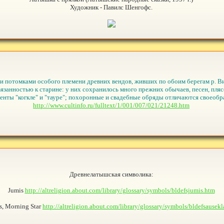
Художник - Павилс Шенгофс.
и потомками особого племени древних вендов, живших по обоим берегам р. Ви
вязанностью к старине: у них сохранилось много прежних обычаев, песен, пл
енты "когкле" и "тауре"; похоронные и свадебные обряды отличаются своеобр
http://www.cultinfo.ru/fulltext/1/001/007/021/21248.htm
Древнелатышская символика:
Jumis
http://altreligion.about.com/library/glossary/symbols/bldefsjumis.htm
is, Morning Star
http://altreligion.about.com/library/glossary/symbols/bldefsausek