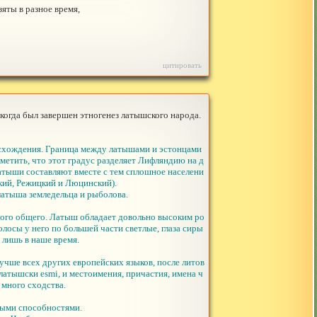
зяты в разное время,
цитировать
 когда был завершен этногенез латышского народа.
оисхождения. Граница между латышами и эстонцами
аметить, что этот градус разделяет Лифляндию на д
латыши составляют вместе с тем сплошное населени
кий, Режицкий и Люцинский).
латыша земледельца и рыболова.
ного общего. Латыш обладает довольно высоким ро
олосы у него по большей части светлые, глаза сиры
 лишь в наше время.
учше всех других европейских языков, после литов
-латышски esmi, и местоимения, причастия, имена ч
 много сходства.
ными способностями.