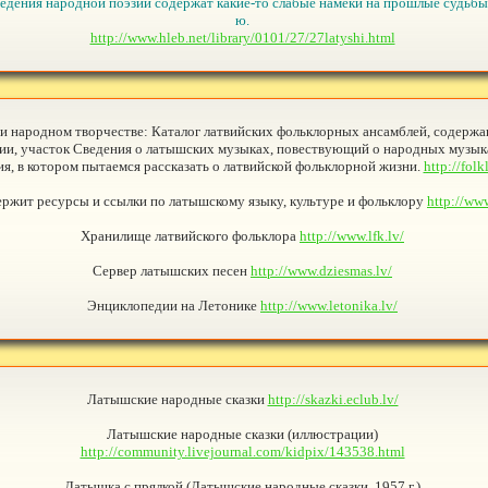
едения народной поэзии содержат какие-то слабые намеки на прошлые судьбы
ю.
http://www.hleb.net/library/0101/27/27latyshi.html
и народном творчестве: Каталог латвийских фольклорных ансамблей, содержа
вии, участок Сведения о латышских музыках, повествующий о народных музык
я, в котором пытаемся рассказать о латвийской фольклорной жизни.
http://folk
ержит ресурсы и ссылки по латышскому языку, культуре и фольклору
http://www
Хранилище латвийского фольклора
http://www.lfk.lv/
Сервер латышских песен
http://www.dziesmas.lv/
Энциклопедии на Летонике
http://www.letonika.lv/
Латышские народные сказки
http://skazki.eclub.lv/
Латышские народные сказки (иллюстрации)
http://community.livejournal.com/kidpix/143538.html
Латышка с прялкой (Латышские народные сказки, 1957 г.)