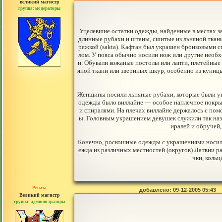
великий магистр
группа: модераторы
сообщений: 1557
Уцелевшие остатки одежды, найденные в местах з
длинные рубахи и штаны, сшитые из льняной ткани.
ряжкой (sakta). Кафтан был украшен бронзовыми 
лом. У пояса обычно носили нож или другие необх
н. Обували кожаные постолы или лапти, плетейные
яной ткани или звериных шкур, особенно из куни
Женщины носили льняные рубахи, которые были ук
одежды было виллайне — особое наплечное покры
и спиралями. На плечах виллайне держалось с по
ы. Головным украшением девушек служили так наз
иралей и обручей,
Конечно, роскошные одежды с украшениями носили 
ежда из различных местностей (округов) Латвии р
чки, кольц
Рената
добавлено: 09-12-2005 05:43
Великий магистр
группа: администраторы
сообщений: 30442