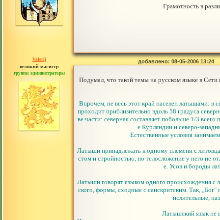
Грамотность в разли
Valerij
добавлено: 08-05-2006 13:24
великий магистр
группа: администраторы
сообщений: 3753
Подумал, что такой темы на русском языке в Сети 
Впрочем, не весь этот край населен латышами: в
проходит приблизительно вдоль 58 градуса северно
ве части: северная составляет побольше 1/3 всего
е Курляндии и северо-западн
Естественные условия занимаем
Латыши принадлежать к одному племени с литовцам
стом и стройностью, но телосложение у него не от
е. Усов и бороды л
Латыши говорят языком одного происхождения с ли
ского, формы, сходные с санскритским. Так, „Бог" 
ислительные, наз
Латышский язык не 