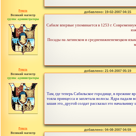
Рената
добавлено: 19-02-2007 04:15
Великий магистр
группа: администраторы
сообщений: 30442
Сабиле впервые упоминается в 1253 г. Современную
юж
Посады на латинском и средненижненемецком языках 
м
Рената
добавлено: 21-04-2007 05:19
Великий магистр
группа: администраторы
сообщений: 30442
Там, где теперь Сабильское городище, в прежние вр
тояла принцесса и заплетала волосы. Ядра падали во
ышав это, другой солдат рассказал это начальнику 
Рената
добавлено: 04-08-2007 04:59
Великий магистр