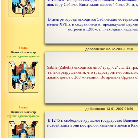
ишь гору Сабилес Вина-калнс высотой более 30 м, г
В центре города находится Сабильская лютеранская 
начале XVII в. и сохранилась от предыдущей церкви
остроен в 1280-х гг., находился недале
Рената
добавлено: 02-12-2006 07:00
Великий магистр
группа: администраторы
сообщений: 30442
Sabile (Zabeln) находится на 57 град. 02’ с.ш. 22 гр
тепени разрушенным, что градостроители опасались 
жилых домов с 200 жителями. Во времена Ордена о
Рената
добавлено: 13-01-2007 04:50
Великий магистр
группа: администраторы
сообщений: 30442
В 1245 г. свободное куршское государство Ванени
е своей власти они построили каменные замки в Ка