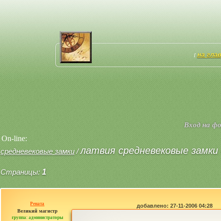
на гла
[
Вход на ф
On-line:
латвия средневековые замки 
средневековые замки
/
Страницы:
1
Рената
добавлено: 27-11-2006 04:28
Великий магистр
группа: администраторы