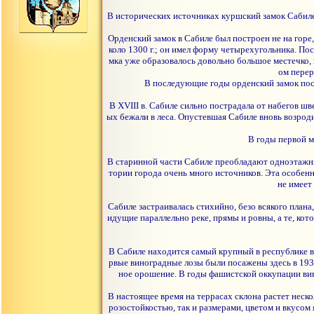
В исторических источниках куршский замок Сабиле 
Орденский замок в Сабиле был построен не на горе,
коло 1300 г.; он имел форму четырехугольника. Пос
мка уже образовалось довольно большое местечко, 
ом перер
В последующие годы орденский замок пост
В XVIII в. Сабиле сильно пострадала от набегов шв
ых бежали в леса. Опустевшая Сабиле вновь возроди
В годы первой м
В старинной части Сабиле преобладают одноэтажны
тории города очень много источников. Эта особенно
не имеет
Сабиле застраивалась стихийно, безо всякого план
идущие параллельно реке, прямы и ровны, а те, кот
В Сабиле находится самый крупный в республике в
рвые виноградные лозы были посажены здесь в 1937
ное орошение. В годы фашистской оккупации вин
В настоящее время на террасах склона растет неск
розостойкостью, так и размерами, цветом и вкусом