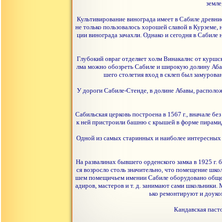
земле
Культивирование винограда имеет в Сабиле древние
не только пользовалось хорошей славой в Курземе, 
ции винограда зачахли. Однако и сегодня в Сабиле
Глубокий овраг отделяет холм Винакалнс от куршск
лма можно обозреть Сабиле и широкую долину Абавы
шего столетия вход в склеп был замуров
У дороги Сабиле-Стенде, в долине Абавы, располож
Сабильская церковь построена в 1567 г., вначале бе
к ней пристроили башню с крышей в форме пирамиды
Одной из самых старинных и наиболее интересных в
На развалинах бывшего орденского замка в 1925 г.
ся возросло столь значительно, что помещение школ
шем помещичьем имении Сабиле оборудовано общежи
адиров, мастеров и т. д. занимают сами школьники
ько ремонтируют и доуко
Кандавская пасто