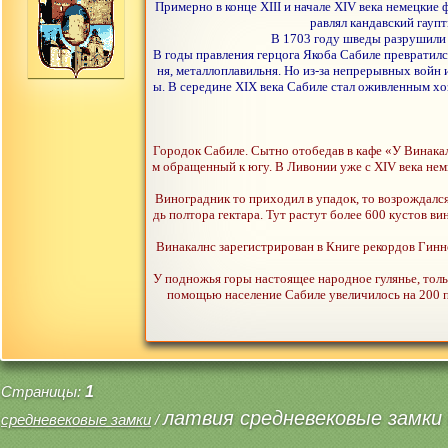
Примерно в конце XIII и начале XIV века немецкие 
равлял кандавский гаупт
В 1703 году шведы разрушили г
В годы правления герцога Якоба Сабиле превратилс
ня, металлоплавильня. Но из-за непрерывных войн 
ы. В середине XIX века Сабиле стал оживленным хо
Городок Сабиле. Сытно отобедав в кафе «У Винакал
м обращенный к югу. В Ливонии уже с XIV века нем
Виноградник то приходил в упадок, то возрождался
дь полтора гектара. Тут растут более 600 кустов 
Винакалнс зарегистрирован в Книге рекордов Гинне
У подножья горы настоящее народное гулянье, толь
помощью население Сабиле увеличилось на 200 п
Страницы:
1
латвия средневековые замки 
средневековые замки
/