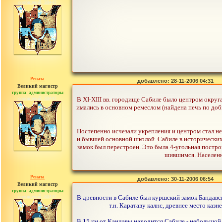
сообщений: 30442
Рената
добавлено: 28-11-2006 04:31
Великий магистр
группа: администраторы
сообщений: 30442
В XI-XIII вв. городище Сабиле было центром округ
имались в основном ремеслом (найдена печь по добы
Постепенно исчезали укрепления и центром стал н
и бывшей основной школой. Сабиле в исторических и
замок был перестроен. Это была 4-угольная построй
шившимся. Населенн
Рената
добавлено: 30-11-2006 06:54
Великий магистр
группа: администраторы
сообщений: 30442
В древности в Сабиле был куршский замок Бандавс
т.н. Каратаву калнс, древнее место каз
В 15 км от Кандавы находится Сабиле - небольшой г