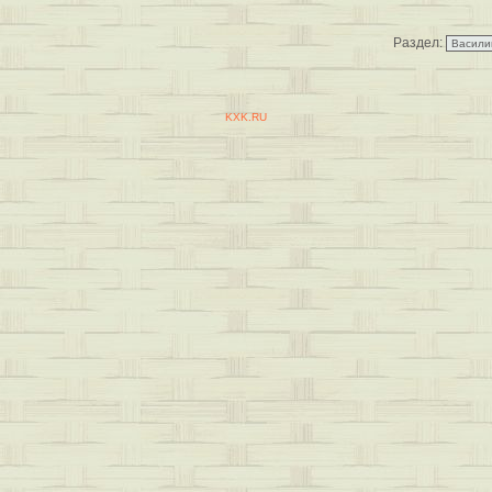
Раздел:
KXK.RU