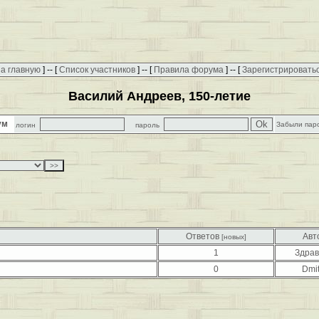
а главную
] -- [
Список участников
] -- [
Правила форума
] -- [
Зарегистрировать
Василий Андреев, 150-летие
рум
Забыли пар
логин
пароль
Ответов
Авт
[новых]
1
Здра
0
Dmit