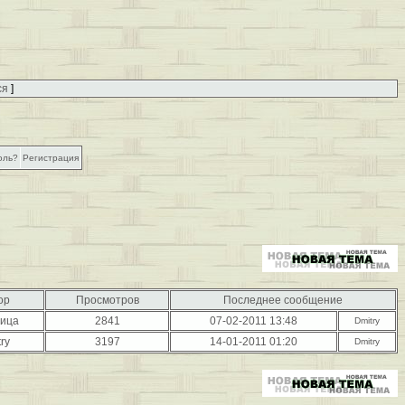
ся
]
оль?
Регистрация
ор
Просмотров
Последнее сообщение
вица
2841
07-02-2011 13:48
Dmitry
ry
3197
14-01-2011 01:20
Dmitry