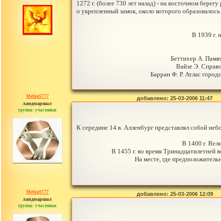
сообщений: 3391
1272 г. (более 730 лет назад) - на восточном бере
о укрепленный замок, около которого образовалось 
В 1939 г.
Беттихер А. Памят
Вайзе Э. Справо
Барран Ф. Р. Атлас город
MebiuS777
добавлено: 25-03-2006 11:47
ландмаршал
группа: участники
сообщений: 179
К середине 14 в. Алленбург представлял собой неб
В 1400 г. Вел
В 1455 г. во время Тринадцатилетней в
На месте, где предположительн
MebiuS777
добавлено: 25-03-2006 12:09
ландмаршал
группа: участники
сообщений: 179