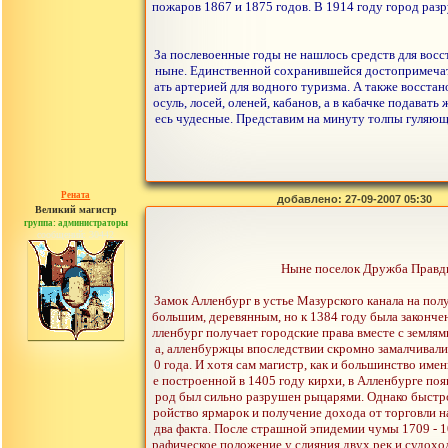
пожаров 1867 и 1875 годов. В 1914 году город раз
За послевоенные годы не нашлось средств для восс
ныне. Единственной сохранившейся достопримечате
ать артерией для водного туризма. А также восста
осуль, лосей, оленей, кабанов, а в кабачке подава
есь чудесные. Представим на минуту толпы гуляюще
Рената
добавлено: 27-09-2007 05:30
Великий магистр
группа: администраторы
сообщений: 30442
Ныне поселок Дружба Правдин
Замок Алленбург в устье Мазурского канала на пол
большим, деревянным, но к 1384 году была закончен
лленбург получает городские права вместе с землям
а, алленбуржцы впоследствии скромно замалчивали
0 года. И хотя сам магистр, как и большинство име
е построенной в 1405 году кирхи, в Алленбурге по
род был сильно разрушен рыцарями. Однако быстро 
ройство ярмарок и получение дохода от торговли н
два факта. После страшной эпидемии чумы 1709 - 10
рафическое положение у слияния двух рек и судоход