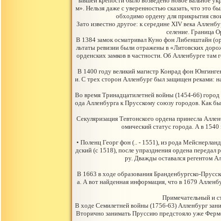
ывшей крепости было возведено новое вальное укре
м». Нельзя даже с уверенностью сказать, что это б
обходимо ордену для прикрытия свои
Зато известно другое: к середине XIV века Алленб
селение. Граница О
В 1384 замок осматривал Куно фон Либенштайн (орд
льтаты ревизии были отражены в «Литовских дорож
орденских замков в частности. Об Алленбурге там г
В 1400 году великий магистр Конрад фон Юнгинген
и. С трех сторон Алленбург был защищен реками: на
Во время Тринадцатилетней войны (1454-66) город 
ода Алленбурга к Прусскому союзу городов. Как бы 
Секуляризация Тевтонского ордена принесла Аллен
омический статус города. А в 1540
• Поленц Георг фон (.. - 1551), из рода Мейснерл
дский (с 1518), после упразднения ордена переда
ру. Дважды оставался регентом Ал
В 1663 в ходе образования Бранденбургско-Прусс
а. А вот найденная информация, что в 1679 Алленб
Примечательный и ст
В ходе Семилетней войны (1756-63) Алленбург зани
Вторично занимать Пруссию предстояло уже Фермору