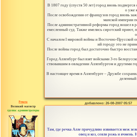
В 1807 году (спустя 50 лет) город вновь подвергс
о уже 
После освобождения от французов город вновь заж
манской империи п
После административной реформы город вошел в ра
емесленный суд. Также имелись сиротский приют, 
о
С началом I мировой войны и Восточно-Прусской о
ий городу это не прин
После войны город был достаточно быстро восстано
Город Алленбург был взят войсками 3-го Белорусск
ствовавшим в овладении Алленбургом и другими гор
В настоящее время в Алленбурге – Дружбе сохранил
деленный 
Рената
добавлено: 26-08-2007 05:57
Великий магистр
группа: администраторы
сообщений: 30442
Там, где речка Алле причудливо извивается меж зел
овец и коз, сеяли рожь и ячмень.