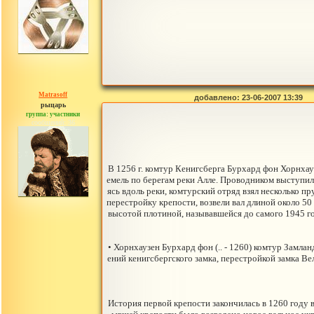
Matrasoff
добавлено: 23-06-2007 13:39
рыцарь
группа: участники
сообщений: 36
В 1256 г. комтур Кенигсберга Бурхард фон Хорнхау
емель по берегам реки Алле. Проводником выступил 
ясь вдоль реки, комтурский отряд взял несколько пр
перестройку крепости, возвели вал длиной около 5
высотой плотиной, называвшейся до самого 1945 го
• Хорнхаузен Бурхард фон (.. - 1260) комтур Замла
ений кенигсбергского замка, перестройкой замка Ве
История первой крепости закончилась в 1260 году 