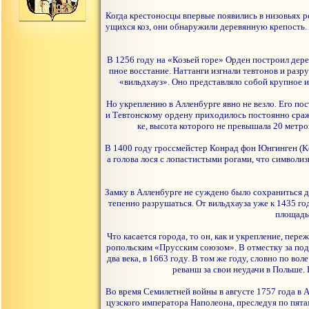
Когда крестоносцы впервые появились в низовьях ре
ущихся коз, они обнаружили деревянную крепость. 
В 1256 году на «Козьей горе» Орден построил дере
пное восстание. Наттанги изгнали тевтонов и раз
«вильдхауз». Оно представляло собой крупное и
Но укреплению в Алленбурге явно не везло. Его по
и Тевтонскому ордену приходилось постоянно сража
ке, высота которого не превышала 20 метро
В 1400 году гроссмейстер Конрад фон Юнгинген (Ko
а голова лося с лопастистыми рогами, что символиз
Замку в Алленбурге не суждено было сохраниться д
тепенно разрушаться. От вильдхауза уже к 1435 го
площадь)
Что касается города, то он, как и укрепление, пе
ропольским «Прусским союзом». В отместку за под
два века, в 1663 году. В том же году, словно по в
реванш за свои неудачи в Польше.
Во время Семилетней войны в августе 1757 года в
цузского императора Наполеона, преследуя по пят