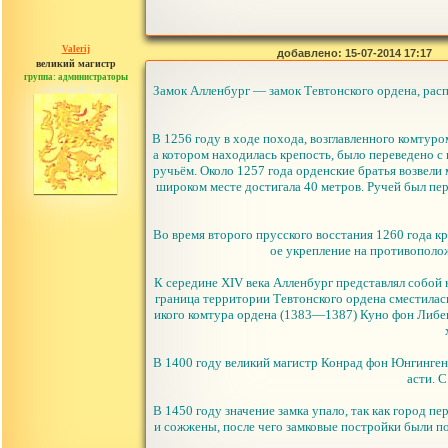
Valerij
добавлено: 15-07-2014 17:17
великий магистр
группа: администраторы
сообщений: 3753
Замок Алленбург — замок Тевтонского ордена, рас
В 1256 году в ходе похода, возглавленного комтур
а котором находилась крепость, было переведено с 
ручьём. Около 1257 года орденские братья возвели 
широком месте достигала 40 метров. Ручей был пер
Во время второго прусского восстания 1260 года к
ое укрепление на противополож
К середине XIV века Алленбург представлял собой
граница территории Тевтонского ордена сместилас
икого комтура ордена (1383—1387) Куно фон Либен
В 1400 году великий магистр Конрад фон Юнгинген 
асти. 
В 1450 году значение замка упало, так как город 
и сожжены, после чего замковые постройки были по