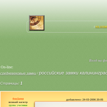
на гла
[
Вход на ф
On-line:
российские замки калинингра
средневековые замки
/
Страницы:
1
Фон-Барон
добавлено: 24-03-2006 20:05
великий магистр
группа: участники