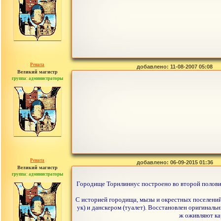
Рената
добавлено: 11-08-2007 05:08
Великий магистр
группа: администраторы
сообщений: 30442
Рената
добавлено: 06-09-2015 01:36
Великий магистр
группа: администраторы
сообщений: 30442
Городище Торнлиннус построено во второй половин
С историей городища, мызы и окрестных поселений 
ук) и данскером (туалет). Восстановлен оригиналь
ж оживляют ка