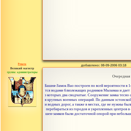
Рената
добавлено: 08-09-2006 03:18
Великий магистр
группа: администраторы
сообщений: 30442
Очередная 
Башня-Замок Вао построен по всей вероятности в 14
тся водами близлежащих родников Мызамаа и дает н
з которых два сводчатые. Сооружение замка тесно 
я крупных военных операций. По данным эстонской
и водных дорог, а также в местах, где не нужны бы
перебираться из городов и укрепленных центров в
шен-замков были достаточной опорой при небольши