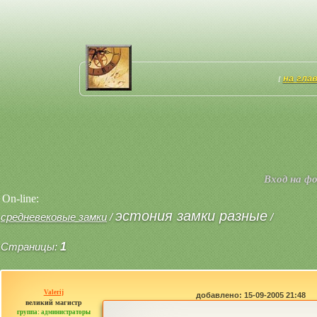
на гла
[
Вход на ф
On-line:
эстония замки разные
средневековые замки
/
/
Страницы:
1
Valerij
добавлено: 15-09-2005 21:48
великий магистр
группа: администраторы