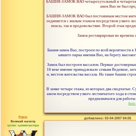
БАШНЯ-ЗАМОК ВАО четырехугольный и четырехкантов
амок Вао не был пре
БАШНЯ-ЗАМОК ВАО был постоянным местом жительств
оединяется с жилым этажом посредством узкого лес
ипасы, так и продовольствие. Второй этаж пред
Замок реставрирован во времена 
Башня-замок Вао, построен по всей вероятности в 
ывшего парка имения Вао, на берегу высоког
Замок был построен вассалом. Первые достоверные 
16 веке имение принадлежало семьям Ведевизе, зат
н, местом жительства вассала. Но такие башни стр
В замке четыре этажа, из которых два сводчатые. 
ажом посредством узкого лестничатого хода в стен
предназначался для работы
http
Рената
добавлено: 03-04-2007 04:05
Великий магистр
группа: администраторы
сообщений: 30442