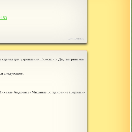
t=153
цитировать
го сделал для укрепления Рижской и Даугавгривской
тся следующее:
 Михаэле Андреасе (Михаиле Богдановиче) Барклай-