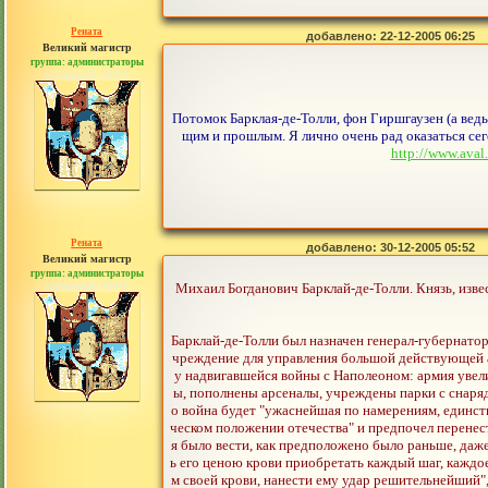
Рената
добавлено: 22-12-2005 06:25
Великий магистр
группа: администраторы
сообщений: 30442
Потомок Барклая-де-Толли, фон Гиршгаузен (а вед
щим и прошлым. Я лично очень рад оказаться сег
http://www.av
Рената
добавлено: 30-12-2005 05:52
Великий магистр
группа: администраторы
сообщений: 30442
Михаил Богданович Барклай-де-Толли. Князь, изве
Барклай-де-Толли был назначен генерал-губернато
чреждение для управления большой действующей а
у надвигавшейся войны с Наполеоном: армия увел
ы, пополнены арсеналы, учреждены парки с снаряд
о война будет "ужаснейшая по намерениям, единст
ческом положении отечества" и предпочел перенест
я было вести, как предположено было раньше, даже
ь его ценою крови приобретать каждый шаг, каждое
м своей крови, нанести ему удар решительнейший", 