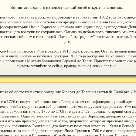
Вот цитата с одного из новостных сайтов об открытии памятника:
вленного памятника русскому полководцу и герою войны 1812 года Барклаю-де
лаю решил современный латвийский предприниматель Евгений Гомберг, котор
ессора истории Ивана Корнеева и бригада литейщиков под руководством Дени
настоящего времени не сохранилась. Однако по небольшому гипсовму макету 
твенским собором и гостиницей "Латвия", на "родном" постаменте, который 
ргс.
е-Толли появился в Риге в октябре 1913 года, к столетию Отечественной войн
в том числе несколько пожилых граждан 1913 года рождения. Покрывало с пам
а и происходил Михаил Богданович Барклай-де-Толли. Присутствовали также р
путаты латвийского сейма, правда, лишь от левых партий".
тата об обстоятельствах рождения Барклая-де-Толли из статьи Ф. Талберга «Чей 
 в 1726 г., получил образование в Галле, а затем стал офицером русской армии
аточно, чтобы получить для себя и своего потомства русское дворянство. Уже 
емья прожила пять лет, с 1755 по 1769 г., и где в 1759 г. родился старший сын
ы Елизаветы. Одни источники называют ее девицей Вермелен, дочерью священн
ен и что она происходила из семейства, дворянство которому присвоил шведски
дских помещиков Смиттенов, два богатых поместья которых – Хелм и Бекгоф –
дены из-за своей бедности продать Лиел-Лугажи в 1760 г. с целью покупки др
шечное поместье Памушисе в Жемайтии, в окрестностях Шяуляя. Принято счита