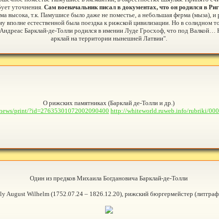
бует уточнения.
Сам военачальник писал в документах, что он родился в Риг
ма высока, т.к. Памушисе было даже не поместье, а небольшая ферма (мыза), и 
 вполне естественной была поездка к рижской цивилизации. Но в солидном том
ь Андреас Барклай-де-Толли родился в имении Луде Гросхоф, что под Валкой… 
арклай на территории нынешней Латвии".
О рижских памятниках (Барклай де-Толли и др.)
us/news/print/?id=27635301072002090400
http://whiteworld.ruweb.info/rubriki/
Один из предков Михаила Богдановича Барклай-де-Толли
lly August Wilhelm (1752.07.24 – 1826.12.20), рижский бюргермейстер (литграфи