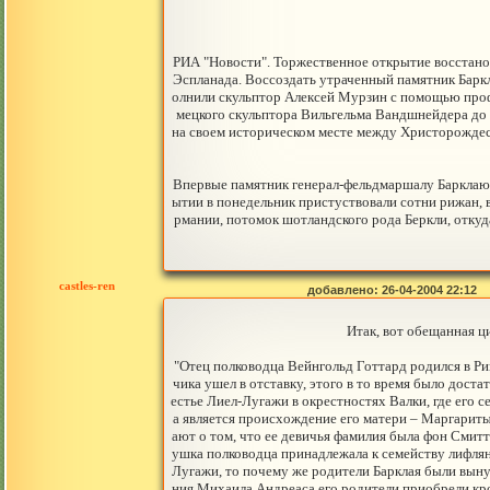
РИА "Новости". Торжественное открытие восстано
Эспланада. Воссоздать утраченный памятник Барк
олнили скульптор Алексей Мурзин с помощью проф
мецкого скульптора Вильгельма Вандшнейдера до 
на своем историческом месте между Христорождес
Впервые памятник генерал-фельдмаршалу Барклаю-д
ытии в понедельник пристуствовали сотни рижан, 
рмании, потомок шотландского рода Беркли, откуд
castles-ren
добавлено: 26-04-2004 22:12
Итак, вот обещанная ци
"Отец полководца Вейнгольд Готтард родился в Риге
чика ушел в отставку, этого в то время было дост
естье Лиел-Лугажи в окрестностях Валки, где его с
а является происхождение его матери – Маргарит
ают о том, что ее девичья фамилия была фон Смитт
ушка полководца принадлежала к семейству лифлян
Лугажи, то почему же родители Барклая были вынуж
ния Михаила Андреаса его родители приобрели кро