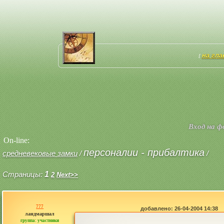
на гл
[
Вход на 
On-line:
персоналии - прибалтика
средневековые замки
/
/
Страницы:
1
2
Next>>
777
добавлено: 26-04-2004 14:38
ландмаршал
группа: участники