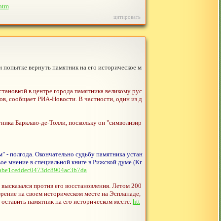
.htm
цитировать
и попытке вернуть памятник на его историческое м
становкой в центре города памятника великому рус
ов, сообщает РИА-Новости. В частности, один из д
ника Барклаю-де-Толли, поскольку он "символизир
" - полгода. Окончательно судьбу памятника устан
е мнение в специальной книге в Рижской думе (Kr.
9bbe1ceddec0473dc8904ac3b7da
 высказался против его восстановления. Летом 200
рение на своем историческом месте на Эспланаде,
оставить памятник на его историческом месте.
htt