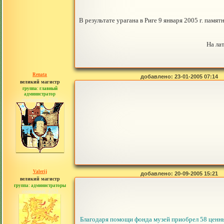
В результате урагана в Риге 9 января 2005 г. пам
На ла
Renata
добавлено: 23-01-2005 07:14
великий магистр
группа: главный
администратор
сообщений: 2765
Valerij
добавлено: 20-09-2005 15:21
великий магистр
группа: администраторы
сообщений: 3753
Благодаря помощи фонда музей приобрел 58 ценных