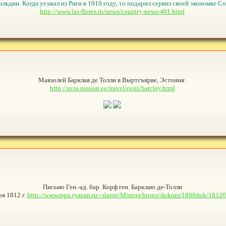
льдии. Когда уезжал из Риги в 1910 году, то подарил сервиз своей экономке Со
http://www.las-flores.ru/news/country-news-481.html
Мавзолей Барклая де Толли в Выртсъярве, Эстония:
http://avia.russian.ee/travel/eesti/barclay.html
Письмо Ген.-ад. бар. Корф ген. Барклаю де-Толли
ря 1812 г.
http://www.rspu.ryazan.ru/~dante/Mirrors/hrono/dokum/1800dok/1812