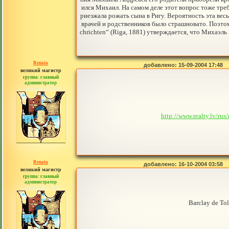
ился Михаил. На самом деле этот вопрос тоже тре
риезжала рожать сына в Ригу. Вероятность эта весь
врачей и родственников было страшновато. Поэтому
chrichten“ (Riga, 1881) утверждается, что Михаэл
Renata
добавлено: 15-09-2004 17:48
великий магистр
группа: главный
администратор
сообщений: 2765
http://www.realty.lv/r
Renata
добавлено: 16-10-2004 03:58
великий магистр
группа: главный
администратор
сообщений: 2765
Barclay de To