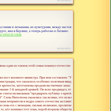
цитировать
русскими и латышами, их культурами, между настоя
рте, жил в Берлине, а теперь работаю в Латвии».
256C0F003E1DD8
цитировать
ека один из членов этой семьи покинул отечество
ял пост военного министра. При нем составлено "У
истрации, что оказалось особенно полезным ввид
е крепости, заготовлены продовольственные запас
вание 1-й западной армией. Он ясно предвидел, чт
не считал возможным "предварить публику о крити
. Силы Наполеона оказались так велики, что нельз
кши неприятеля в недра самого отечества заставит
в силы его с меньшим, сколько возможно, пролитие
 те, кто понимал этот план, порой вторили обществ