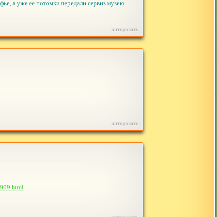
фье, а уже ее потомки передали сервиз музею.
цитировать
цитировать
0909.html