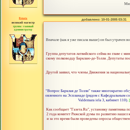
Мих
Renata
добавлено: 10-01-2005 03:31
великий магистр
группа: главный
администратор
сообщений: 2765
Вначале (как я уже писала выше) он был утрачен в
Группа депутатов латвийского сейма во главе с м
скому полководцу Барклаю-де-Толли. Депутаты пос
Другой заявил, что члены Движения за национальн
“Вопрос Барклая де Толли” также многократно обс
овленного на Эспланаде (рядом с Кафедральным соб
Valdemara iela 3, кабинет 110).
Как сообщает "Газета.Ru", установку памятника п
2 года комитет Рижской думы по развитию нашел к
и за это время были проведены опросы общественн