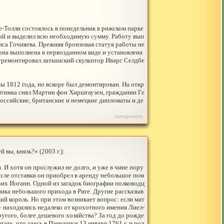
-Толли состоялось в понедельник в рижском парке
ый и выделил всю необходимую сумму. Работу вып
са Гочияева. Прежняя бронзовая статуя работы не
она выполнена в первозданном виде и установлена
отремонтировал латышский скульптор Иварс Селдбе
ы 1812 года, но вскоре был демонтирован. На откр
ятника снял Мартин фон Хиршгаузен, гражданин Ге
оссийские, британские и немецкие дипломаты и де
цитировать
вы, князь?» (2003 г.):
. И хотя он прослужил не долго, и уже в чине пору
после отставки он приобрел в аренду небольшое пом
 Эрих Иоганн. Одной из загадок биографии полководц
ика небольшого прихода в Риге. Другие рассказыв
й король. Но при этом возникает вопрос: если мат
 находились недалеко от крохотного имения Лиел-
угого, более дешевого хозяйства? За год до рожде
ть, что здесь в Памушисе 13 января 1761 г. и род