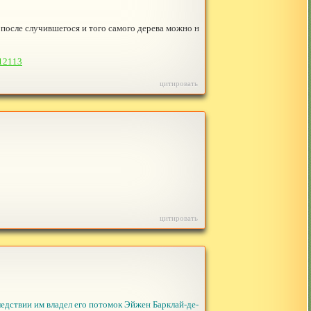
 после случившегося и того самого дерева можно н
012113
цитировать
цитировать
едствии им владел его потомок Эйжен Барклай-де-