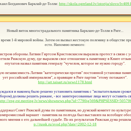
аил Богданович Барклай-де-Толли:
http://skola.ogreland.lv/istorija/slovo/lv409
Новый виток многострадального памятника Барклаю-де-Толли в Риге...
о время 1-й мировой войны. Затем он вызвал жестокую полемику в обществе пр
есто. Напомню немного:
инистром обороны Латвии Гиртсом Кристовскисом выразила протест в связи с у
етили Рижскую думу, где выразили свое отношение к памятнику в Книге отзыв
епутатов назвал памятник генералу "чучелом, которое не нужно городу".
ую независимость Латвии "категорически против" постоянной установки памят
ует российский империализм", а правящие в Риге партии "этому потакают".
http://art.taisart.ru/news1178.html
уждался и наконец было решено установить памятник с "испытательным сроком
ором) должны решить рижане, - все заинтересованные лица могут оставить сво
http://eng.est.meeting.lv/news/shownews.php?id=7790ig569&PHPSESSID=5057
оддержал Совет Рижской думы по памятникам, но думский комитет по культуре
омпромиссный вариант - памятник на полгода был выставлен на всеобщее обоз
ого мнения о его дальнейшей судьбе. По их результатам Рижская дума решила 
p://russk.ru/svod.php?date=2002-12-18