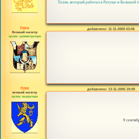
Толли, который работал в Ратуше и Большой ги
Рената
добавлено: 11-11-2005 03:06
Великий магистр
группа: администраторы
сообщений: 30442
Роман
добавлено: 13-11-2005 19:09
великий магистр
группа: модераторы
сообщений: 1557
9 сентяб