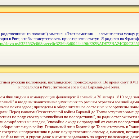
ь родственники-то похожи!) заметил: «Этот памятник — элемент связи между 
одня в Риге, чтобы присутствовать при открытии статуи. Я родился во Франкфу
al.ru/slovo.nsf/327532c068caece6c3256b3d0044a496/E92BADE72BA24C09C3
стный русский полководец, шотландского происхождения. Во время смут XVII в
и поселился в Риге; потомком его и был Барклай-де-Толли.
ром Финляндии и командующим финляндской армией, а 20 января 1810 года зан
рмией" и введены значительные улучшения по разным отраслям военной админ
ичена почти вдвое; приведены в оборонительное состояние и вооружены новы
ами. Перед началом Отечественной войны Барклай-де-Толли вступил в командо
венная по роду своему и важнейшая по последствиям", но ради осторожности 
и оскорбления и нападки, "спокойно ожидая оправданий от самых последствий"
 оборонительную войну. Гениальный план Барклай-де-Толли отступать и "завле
 средство к подкреплению и даже к существованию своему, а, наконец, истощи
не был понят, и упреки даже в измене раздавались по адресу полководца; даже