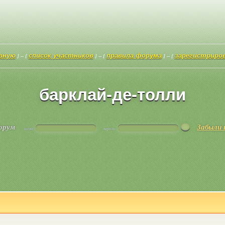
авную
список участников
правила форума
зарегистриро
] -- [
] -- [
] -- [
барклай-де-толли
форум
Забыли 
логин
пароль