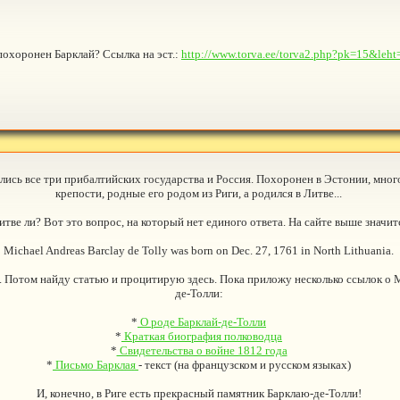
похоронен Барклай? Ссылка на эст.:
http://www.torva.ee/torva2.php?pk=15&leh
лелись все три прибалтийских государства и Россия. Похоронен в Эстонии, мно
крепости, родные его родом из Риги, а родился в Литве...
итве ли? Вот это вопрос, на который нет единого ответа. На сайте выше значи
Michael Andreas Barclay de Tolly was born on Dec. 27, 1761 in North Lithuania.
й). Потом найду статью и процитирую здесь. Пока приложу несколько ссылок о
де-Толли:
*
О роде Барклай-де-Толли
*
Краткая биография полководца
*
Свидетельства о войне 1812 года
*
Письмо Барклая
- текст (на французском и русском языках)
И, конечно, в Риге есть прекрасный памятник Барклаю-де-Толли!