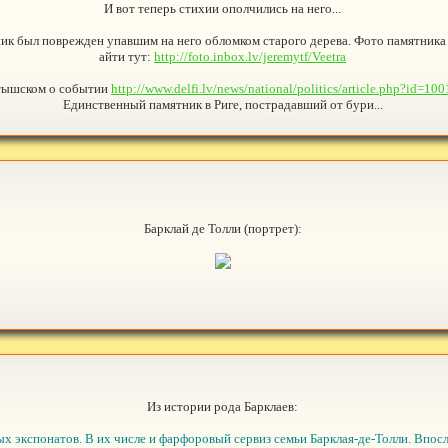
И вот теперь стихии ополчились на него...
ятник был поврежден упавшим на него обломком старого дерева. Фото памятника
айти тут:
http://foto.inbox.lv/jeremytf/Veetra
тышском о событии
http://www.delfi.lv/news/national/politics/article.php?id=10
Единственный памятник в Риге, пострадавший от бури...
Барклай де Толли (портрет):
Из истории рода Барклаев:
 экспонатов. В их числе и фарфоровый сервиз семьи Барклая-де-Толли. Впосл