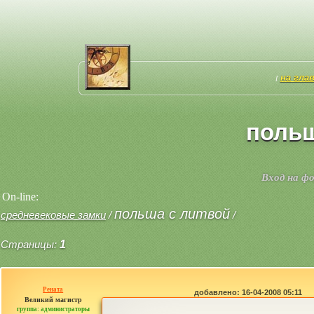
на гла
[
польш
Вход на ф
On-line:
польша с литвой
средневековые замки
/
/
Страницы:
1
Рената
добавлено: 16-04-2008 05:11
Великий магистр
группа: администраторы