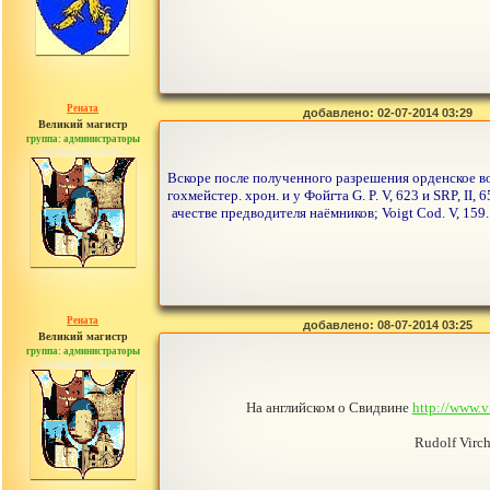
Рената
добавлено: 02-07-2014 03:29
Великий магистр
группа: администраторы
сообщений: 30442
Вскоре после полученного разрешения орденское во
гохмейстер. хрон. и у Фойгта G. P. V, 623 и SRP, II
ачестве предводителя наёмников; Voigt Cod. V, 159.
Рената
добавлено: 08-07-2014 03:25
Великий магистр
группа: администраторы
сообщений: 30442
На английском о Свидвине
http://www.
Rudolf Virc