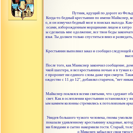
Путник, идущий по дороге из Фельд
Когда-то бедный крестьянин по имени Майкснер, ко
о, и он измучил бедный мозг в поисках выхода. Как
осами, изборожденным морщинами лицом и хитро миг
ы сделаешь мне одолжение, все твои беды закончат
язья. Ты должен только спуститься вниз и разведать
Крестьянин выполнил заказ и сообщил следующей но
высо
После того, как Маикснер закончил сообщение, дом
чкой шахтера, и вел крестьянина ночью и в туман к
е проронит ни единого слова даже при смерти. Такж
ождество с 11 до 12", добавлял старичок, "нет никак
Майкснер поклялся всеми святыми, что сдержит обе
свет. Как в ослеплении крестьянин остановился у 
ым камнем колонны стремились к потоловхным аркам
Увидев большого чужого человека, гномы умолкли и
показали удивленному крестьянину кладовые, кото
ми блюдами и сытно накормили гостя. Старый, толс
о Микснер забыл все свои тягос