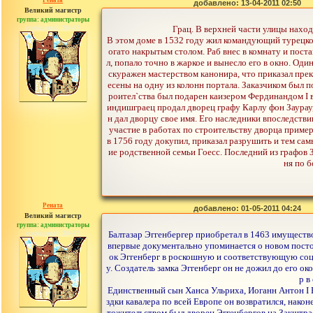
Рената
добавлено: 13-04-2011 02:50
Великий магистр
группа: администраторы
сообщений: 30442
Грац. В верхней части улицы наход
В этом доме в 1532 году жил командующий турецко
огато накрытым столом. Раб внес в комнату и поста
л, попало точно в жаркое и вынесло его в окно. Оди
скуражен мастерством канонира, что приказал прек
есены на одну из колонн портала. Заказчиком был п
роител`ства был подарен каизером Фердинандом I в
индишграец продал дворец графу Карлу фон Заурау
н дал дворцу свое имя. Его наследники впоследст
участие в работах по строительству дворца приме
в 1756 году докупил, приказал разрушить и тем сам
ие родственной семьи Гоесс. Последний из графов 
ня по б
Рената
добавлено: 01-05-2011 04:24
Великий магистр
группа: администраторы
сообщений: 30442
Балтазар Эггенбергер приобретал в 1463 имущество
впервые документально упоминается о новом постоя
ок Эггенберг в роскошную и соответствующую соци
у. Создатель замка Эггенберг он не дожил до его ок
р в
Единственный сын Ханса Ульриха, Иоганн Антон I Р
здки кавалера по всей Европе он возвратился, након
тожительством был дворец Эггенбергов на Закштра