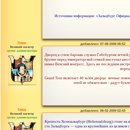
Источники информации: «Зальцбург. Официаль
Рената
добавлено: 07-08-2008 06:52
Великий магистр
группа: администраторы
сообщений: 30442
Дворец в стиле барокко служил Габсбургам летней 
брунне перед императорской семьей выступал шес
нимал Венский конгресс. Здесь же последним австр
ворец
Grand Tour включает 40 залов дворца: личные поко
ппой не обязательно - дадут букл
Рената
добавлено: 06-02-2009 02:43
Великий магистр
группа: администраторы
сообщений: 30442
Крепость Хоэнзальцбург (Hohensalzburg) стоит на 
сть Зальцбурга — одна из крупнейших из целиком 