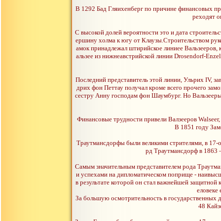
В 1292 Бад Гляихенберг по причине финансовых про
реходят о
С высокой долей вероятности это и дата строительс
ершину холма к югу от Клаузы.Строительством руков
амок принадлежал штирийское линиее Вальзееров, кот
альзее из нижнеавстрийской линии Drosendorf-Enzel
Последний представитель этой линии, Ульрих IV, з
дрих фон Петтау получал кроме всего прочего замо
сестру Анну господам фон Шаумбург. Но Вальзееры 
Финансовые трудности привели Валзееров Walseer, 
В 1851 году Зам
Траутмансдорфы были великими стрителями, в 17-о
рд Траутмансдорф в 1863 –
Самым значительным представителем рода Траутманн
и успехами на дипломатическом поприще - наивысш
в результате которой он стал важнейшей защитной
еловеке 
За большую осмотрительность в государственных де
48 Кайз