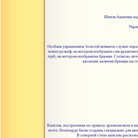
Шпиль башенки над 
Укра
Особым украшением Золотой комнаты служит изразц
ложен рельеф, на котором изображен сам архиеписк
герб, на котором изображена брюква. Согласно лег
ъяснение наличия брюквы на ге
Капелла, построенная по приказу архиепископа в на
ятого Леонхарда были созданы специально для капе
В северной стене капеллы располо