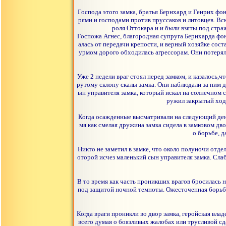
Господа этого замка, братья Бернхард и Генрих фо
рями и господами против пруссаков и литовцев. В
роля Оттокара и и были взяты под стра
Госпожа Агнес, благородная супруга Бернхарда фон
алась от передачи крепости, и верный хозяйке со
урмом дорого обходилась агрессорам. Они потеряли
Уже 2 недели враг стоял перед замком, и казалось,
рутому склону скалы замка. Они наблюдали за ним д
ын управителя замка, который искал на солнечном 
ружил закрытый ход
Когда осажденные высматривали на следующий день в
мя как смелая дружина замка сидела в замковом дв
о борьбе, д
Никто не заметил в замке, что около полуночи отде
оторой исчез маленький сын управителя замка. Слаб
В то время как часть проникших врагов бросилась 
под защитой ночной темноты. Ожесточенная борьба 
Когда враги проникли во двор замка, геройская влад
всего думая о боязливых жалобах или трусливой с