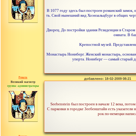
В 1077 году здесь был построен романский замок, 
ть. Свой нынешний вид Хоэнзальцбург в общих черт
Дворец. До постройки здания Резиденции в Старом
омната. В б
Крепостной музей. Представлены
Монастырь Ноннберг. Женский монастырь, основанны
уперта. Ноннберг — самый старый д
Рената
добавлено: 18-02-2009 08:21
Великий магистр
группа: администраторы
сообщений: 30442
Seebenstein был построен в начале 12 века, пот
С парковки в городке Зеебенштайн есть указатели н
рок по-немецки написа