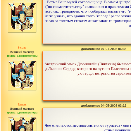
сообщений: 30442
Есть в Вене музей-сокровищница. В самом центре 
("по совместительству" являвшихся и правителями
астолько грандиозен, что я собирался назвать его 
легко узнать, что здания этого "города" расположи
залах за толстым стеклом лежат какие-то громоздк
в
Рената
добавлено: 07-01-2008 06:38
Великий магистр
группа: администраторы
сообщений: 30442
Австрийский замок Дюрнштайн (Durnstein) был пост
д Львиное Сердце, которого на пути из Палестины 
ую герцог потратил на строите
Рената
добавлено: 04-05-2008 03:12
Великий магистр
группа: администраторы
сообщений: 30442
Чем отличаются местные жители от туристов - они 
стные неопредел