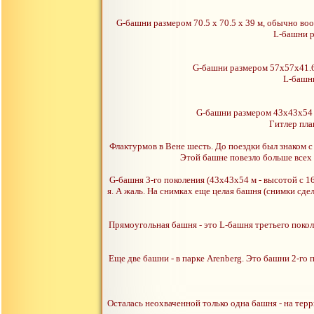
G-башни размером 70.5 х 70.5 х 39 м, обычно в
L-башни р
G-башни размером 57х57х41.6
L-башни
G-башни размером 43х43х54 
Гитлер пла
Флактурмов в Вене шесть. До поездки был знаком с
Этой башне повезло больше всех 
G-башня 3-го поколения (43х43х54 м - высотой с 1
я. А жаль. На снимках еще целая башня (снимки сдел
Прямоугольная башня - это L-башня третьего покол
Еще две башни - в парке Arenberg. Это башни 2-го
Осталась неохваченной только одна башня - на тер