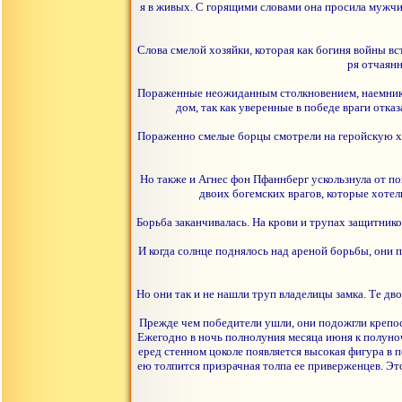
я в живых. С горящими словами она просила мужчин
Слова смелой хозяйки, которая как богиня войны вст
ря отчаян
Пораженные неожиданным столкновением, наемники 
дом, так как уверенные в победе враги отка
Пораженно смелые борцы cмотрели на геройскую хо
Но также и Агнес фон Пфаннберг ускользнула от п
двоих богемских врагов, которые хотели
Борьба заканчивалась. На крови и трупах защитник
И когда солнце поднялось над ареной борьбы, они п
Но они так и не нашли труп владелицы замка. Те д
Прежде чем победители ушли, они подожгли крепост
Ежегодно в ночь полнолуния месяца июня к полуно
еред стенном цоколе появляется высокая фигура в 
ею толпится призрачная толпа ее приверженцев. Это