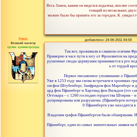
Весь Замок, каким он виделся издалека, вполне соо
тоящий из нескольких двухэ
можно было бы принять его за городок. К. увидел 
Рената
добавлено: 24-06-2011 04:59
Великий магистр
группа: администраторы
сообщений: 30442
Так вот, проживали в славном селении Фр
Примерно в часе пути к югу от Фронляитен на пре
рушенные своды церквушки прижимается к рго подно
ь от гордой кре
Первое письменное упоминание о Пфаннбер
Уже в 1253 году мы снова встречаем в хрониках г
ом фон Штубенберг, Заифридом фон Маренберг и др
ард фон Пфаннберг и Хартнид фон Вильдон (тот са
Оттокара – с 1260 господин герцогства Штирия – и
роприированы или разрушены. (Пфаннберги потеряли
0 Пфаннберги уже находятся в 
Владения графов Пфаннбергов были обширными. И ч
Пфаннберг, один из самых значительных замков на