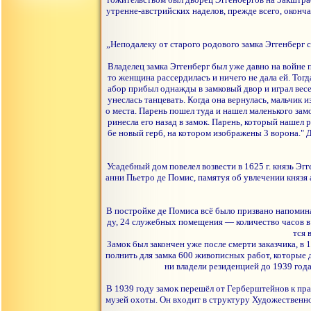
утренне-австрийских наделов, прежде всего, оконч
„Неподалеку от старого родового замка Эггенберг ст
Владелец замка Эггенберг был уже давно на войне 
то женщина рассердиласъ и ничего не дала ей. Тогд
абор прибыл однажды в замковый двор и играл весел
унеслась танцевать. Когда она вернулась, мальчик 
о места. Парень пошел туда и нашел маленького замо
ринесла его назад в замок. Парень, который нашел 
бе новый герб, на котором изображены 3 ворона."
Усадебный дом повелел возвести в 1625 г. князь Э
анни Пьетро де Помис, памятуя об увлечении князя
В постройке де Помиса всё было призвано напомина
ду, 24 служебных помещения — количество часов в 
тся 
Замок был закончен уже после смерти заказчика, в
полнить для замка 600 живописных работ, которые 
ни владели резиденцией до 1939 года
В 1939 году замок перешёл от Герберштейнов к пра
музей охоты. Он входит в структуру Художественно