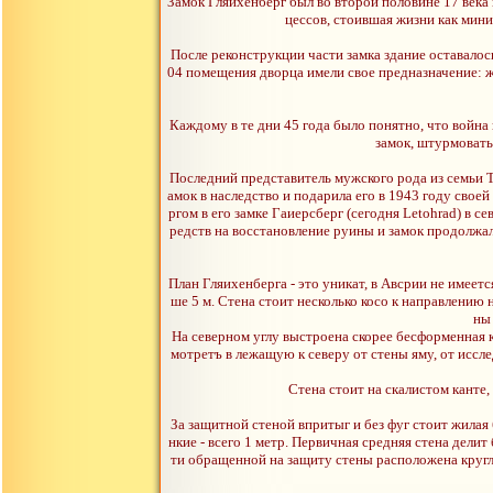
Замок Гляихенберг был во второй половине 17 века
цессов, стоившая жизни как мини
Пoсле реконструкции части замка здание оставалось
04 помещения дворца имели свое предназначение: 
Каждому в те дни 45 года было понятно, что война
замок, штурмовать
Последний представитель мужского рода из семьи 
амок в наследство и подарила его в 1943 году св
ргом в его замке Гаиерсберг (сегодня Letohrad) в 
редств на восстановление руины и замок продолжа
План Гляихенберга - это уникат, в Авсрии не имеет
ше 5 м. Стена стоит несколько косо к направлению
ны
На северном углу выстроена скорее бесформенная к
мотретъ в лежащую к северу от стены яму, от иссл
Стена стоит на скалистом канте
За защитной стеной впритыг и без фуг стоит жилая 
нкие - всего 1 метр. Первичная средняя стена дел
ти обращенной на защиту стены расположена кругл