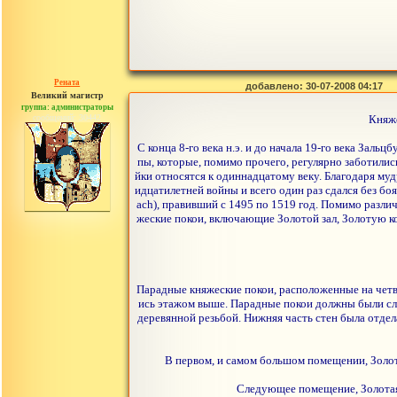
Рената
добавлено: 30-07-2008 04:17
Великий магистр
группа: администраторы
сообщений: 30442
Княже
С конца 8-го века н.э. и до начала 19-го века За
пы, которые, помимо прочего, регулярно заботилис
йки относятся к одиннадцатому веку. Благодаря м
идцатилетней войны и всего один раз сдался без б
ach), правивший с 1495 по 1519 год. Помимо разл
жеские покои, включающие Золотой зал, Золотую ко
Парадные княжеские покои, расположенные на четв
ись этажом выше. Парадные покои должны были слу
деревянной резьбой. Нижняя часть стен была отде
В первом, и самом большом помещении, Золот
Следующее помещение, Золотая 