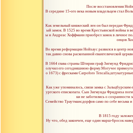
После восстановления Нойх
В середине 15-ого века новым владельцем стал Во
Как земельный княжеский лен он был передан Фри
ый замок. В 1525 во время Крестьянской войны в в
ы и Андреас Хоффманн приобрел замок в личное пол
онцов Хоф
Во время реформации Нойхаус развился в центр но
так давно снова раскопанной евангелической церкв
В 1664 глава страны Штирии граф Зигмунд Фридрих 
олучил его сегодняшнюю форму.Могучее прямоуголь
о 1673) с фресками Carpoforo Tencalla,штукатурн
Как уже упоминалось, связи замка с Зальцбурским 
ургского епископата. Сын Зигмунда Фридриха поги
ки не заботились о сохранности 
Семейство Траутмансдорфов само по себе весьма и в
В 1815 году заложе
Ну что, обед закончен, еще один марш-бросок наве