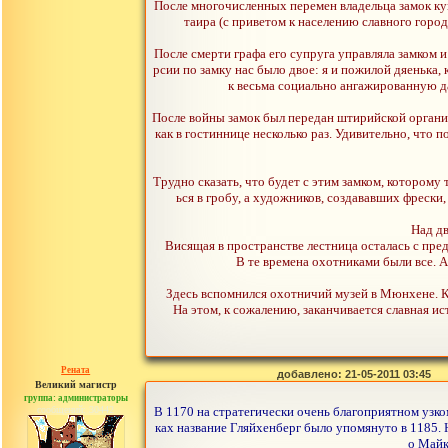
После многочисленных перемен владельца замок ку
таира (с приветом к населению славного город
После смерти графа его супруга управляла замком и
рсии по замку нас было двое: я и пожилой дяенька,
к весьма социально ангажированную да
После войны замок был передан штирийской организ
как в гостиннице несколько раз. Удивительно, что 
Трудно сказать, что будет с этим замком, которому
ься в гробу, а художников, создававших фрески,
Над д
Висящая в пространстве лестница осталась с пре
В те времена охотниками были все. А
Здесь вспомнился охотничий музей в Мюнхене. Кс
На этом, к сожалению, заканчивается славная и
Рената
добавлено: 21-05-2011 03:45
Великий магистр
группа: администраторы
сообщений: 30442
В 1170 на стратегически очень благоприятном узк
ках название Гляйхенберг было упомянуто в 1185. 
о Майк