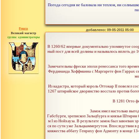
Погода сегодня не баловала ни теплом, ни солнышко
па
Рената
добавлено: 09-05-2011 05:00
Великий магистр
группа: администраторы
сообщений: 30442
В 1260/62 впервые документально упомянутое соору
ный пост для всей долины и называлось вплоть до 1
Замечательны фрески эпохи ренессанса того време
Фердинанда Хоффманна с Маргарете фон Гаррах сев
мо
Из кадастра, который король Оттокар II повелел со
1267 штирийское дворянство восстало против богем
В 1281 Отто ф
Замок имел настолько выгод
Габсбурги, эрепископ Зальцбурга и князья Штирии
м I из Нойхауза. В результате замок был завоеван 
ся по сути уже Зальцкаммергутом. Впоследствии в 
княжества аббату Генриху фон Адмонту в конце 13-о