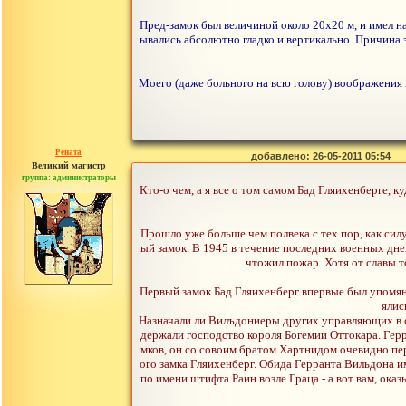
Пред-замок был величиной около 20x20 м, и имел н
ывались абсолютно гладко и вертикально. Причина э
Моего (даже больного на всю голову) воображения н
Рената
добавлено: 26-05-2011 05:54
Великий магистр
группа: администраторы
сообщений: 30442
Кто-о чем, а я все о том самом Бад Гляихенберге, к
Прошло уже больше чем полвека с тех пор, как сил
ый замок. В 1945 в течение последних военных дн
чтожил пожар. Хотя от славы то
Первый замок Бад Гляихенберг впервые был упомяну
ялис
Назначали ли Вилъдониеры других управляющих в ст
держали господство короля Богемии Оттокара. Герра
мков, он со совоим братом Хартнидом очевидно пе
ого замка Гляихенберг. Обида Герранта Вильдона и
по имени штифта Раин возле Граца - а вот вам, ока