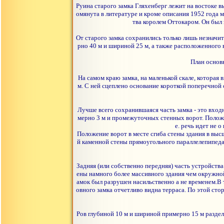
Руина старого замка Гляхенберг лежит на востоке в
омянута в литературе и кроме описания 1952 года м
тва королем Оттокаром. Он был 
От старого замка сохранились только лишь незначит
рно 40 м и шириной 25 м, а также расположенного 
План основ
На самом краю замка, на маленькой скале, которая
м. С ней сцеплено основание короткой поперечной 
Лучше всего сохранившаяся часть замка - это вход
мерно 3 м и промежуточных стенных ворот. Положение
е. речь идет не о
Положение ворот в месте сгиба стены здания в выс
й каменной стены прямоугольного параллелепипеда
Задняя (или собственно передняя) часть устройств
ены намного более массивного здания чем окружной 
амок был разрушен насильственно а не временем.В т
овного замка отчетливо видна терраса. По этой ст
Ров глубиной 10 м и шириной примерно 15 м раздел