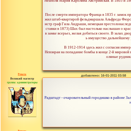
Неаполя Мария Каролина Австрийская. В 1805 и 18
После смерти императора Франца в 1835 г. замок 
жил штаб-квартирой фельдмаршала Альфреда Фюрст
истр граф Гила Андраши, немецкая престолонаслед
ставки в 1873) Шах был настолько наслышан о крас
в замке всерьез, желая добиться своего. В залах д
ь имущество дальнейшему 
В 1912-1914 здесь жил с согласия импе
Невзирая на попадание бомбы в конце 2-й мировой 
оляные рудники
Рената
добавлено: 16-01-2011 03:58
Великий магистр
группа: администраторы
сообщений: 30442
Радштадт - очаровательный городишко в районе Заль