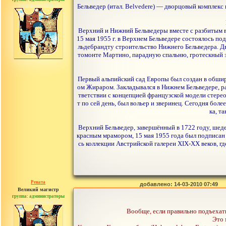
сообщений: 30442
Бельведер (итал. Belvedere) — дворцовый комплекс
Верхний и Нижний Бельведеры вместе с разбитым в
15 мая 1955 г. в Верхнем Бельведере состоялось п
льдебрандту строительство Нижнего Бельведера. Д
томонте Мартино, парадную спальню, гротескный 
Первый альпийский сад Европы был создан в обшир
ом Жираром. Закладывался в Нижнем Бельведере, ра
тветствии с концепцией французской модели стере
т по сей день, был вольер и зверинец. Сегодня бол
ка, т
Верхний Бельведер, завершённый в 1722 году, шед
красным мрамором, 15 мая 1955 года был подписан
сь коллекции Австрийской галереи XIX-XX веков, 
Рената
добавлено: 14-03-2010 07:49
Великий магистр
группа: администраторы
сообщений: 30442
Вообще, если правильно подъехать
Это 