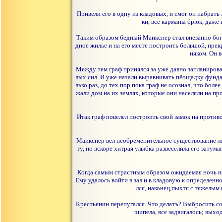
Привели его в одну из кладовых, и смог он набрать
ки, все карманы брюк, даже
Таким образом бедный Маикснер стал внезапно богат
дное жилье и на его месте построить большой, прек
няком. Он 
Между тем граф принялся за уже давно запланирова
лых сил. И уже начали выравнивать пёощадку фунда
лько раз, до тех пор пока граф не осознал, что бо
жали дом на их землях, которые они населяли на п
Итак граф повелел построить свой замок на против
Маикснер вел необременительное существование лет
ту, но вскоре хитрая улыбка развеселила его зату
Когда самым страстным образом ожидаемая ночь на
Ему удалось войти в зал и в кладовую к определенно
лся, наконец,пыхтя с тяжелым 
Крестьянин перепугался. Что делатъ? Выбросить сокр
шипела, все задвигалось; выхо