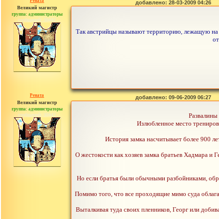
Рената
добавлено: 28-03-2009 04:26
Великий магистр
группа: администраторы
сообщений: 30442
Так австрийцы называют территорию, лежащую на п
от
Рената
добавлено: 09-06-2009 06:27
Великий магистр
группа: администраторы
сообщений: 30442
Развалины 
Излюбленное место трениров
История замка насчитывает более 900 ле
О жестокости как хозяев замка братьев Хадмара и 
Но если братья были обычными разбойниками, обра
Помимо того, что все проходящие мимо суда облага
Выталкивая туда своих пленников, Георг или добив