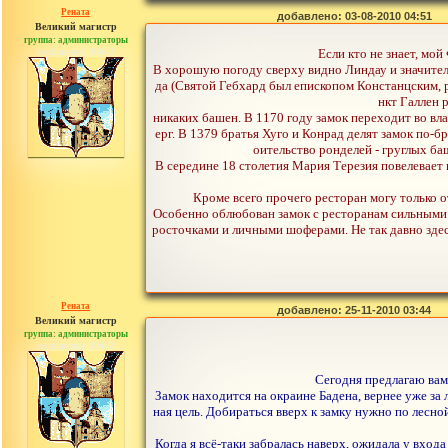
Рената
добавлено: 03-08-2010 04:51
Великий магистр
группа: администраторы
сообщений: 30442
Если кто не знает, мой
В хорошую погоду сверху видно Линдау и значительн
да (Святой Гебхард был епископом Констанцским, р
нкт Галлен 
никаких башен. В 1170 году замок переходит во вл
ерг. В 1379 братья Хуго и Конрад делят замок по-б
оительство ронделей - груглых ба
В середине 18 столетия Мария Терезия повелевает г
Кроме всего прочего ресторан могу только от
Особенно облюбован замок с ресторанам сильными м
росточками и личными шоферами. Не так давно здес
Рената
добавлено: 25-11-2010 03:44
Великий магистр
группа: администраторы
сообщений: 30442
Сегодня предлагаю вам 
Замок находится на окраине Бадена, вернее уже за 
ная цель. Добираться вверх к замку нужно по лесно
Когда я всё-таки забралась наверх, ожидала у вход