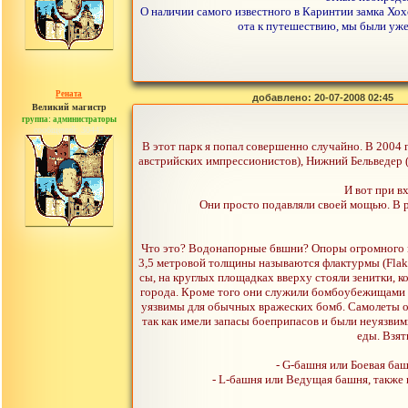
О наличии самого известного в Каринтии замка Хохо
ота к путешествию, мы были уже
Рената
добавлено: 20-07-2008 02:45
Великий магистр
группа: администраторы
сообщений: 30442
В этот парк я попал совершенно случайно. В 2004 г
австрийских импрессионистов), Нижний Бельведер (
И вот при в
Они просто подавляли своей мощью. В р
Что это? Водонапорные бвшни? Опоры огромного м
3,5 метровой толщины называются флактурмы (Flakt
сы, на круглых площадках вверху стояли зенитки, 
города. Кроме того они служили бомбоубежищами д
уязвимы для обычных вражеских бомб. Самолеты о
так как имели запасы боеприпасов и были неуязвим
еды. Взят
- G-башня или Боевая ба
- L-башня или Ведущая башня, также