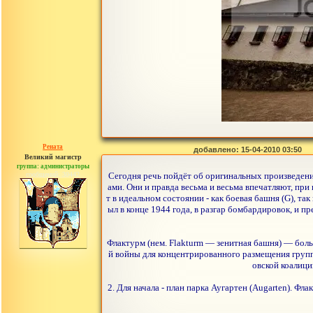
Рената
добавлено: 15-04-2010 03:50
Великий магистр
группа: администраторы
сообщений: 30442
Сегодня речь пойдёт об оригинальных произведени
ами. Они и правда весьма и весьма впечатляют, при
т в идеальном состоянии - как боевая башня (G), т
ыл в конце 1944 года, в разгар бомбардировок, и п
Флактурм (нем. Flakturm — зенитная башня) — бо
й войны для концентрированного размещения груп
овской коалиц
2. Для начала - план парка Аугартен (Augarten). Ф