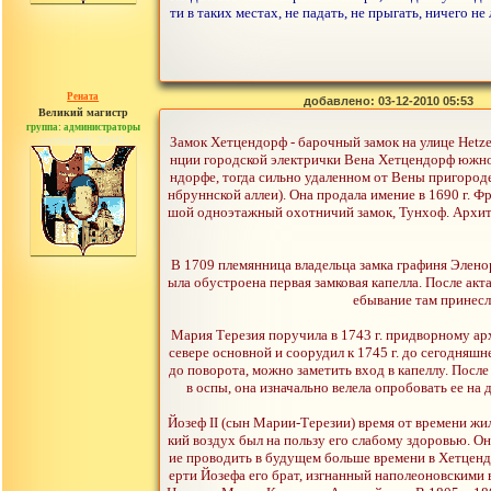
ти в таких местах, не падать, не прыгать, ничего не
Рената
добавлено: 03-12-2010 05:53
Великий магистр
группа: администраторы
сообщений: 30442
Замок Хетцендорф - барочный замок на улице Hetze
нции городской электрички Вена Хетцендорф южно
ндорфе, тогда сильно удаленном от Вены пригороде
нбруннской аллеи). Она продала имение в 1690 г. 
шой одноэтажный охотничий замок, Тунхоф. Архите
В 1709 племянница владельца замка графиня Элен
ыла обустроена первая замковая капелла. После акт
ебывание там принесл
Мария Терезия поручила в 1743 г. придворному ар
севере основной и соорудил к 1745 г. до сегодняшн
до поворота, можно заметить вход в капеллу. Посл
в оспы, она изначально велела опробовать ее на 
Йозеф II (сын Марии-Терезии) время от времени жил
кий воздух был на пользу его слабому здоровью. Он
ие проводить в будущем больше времени в Хетценд
ерти Йозефа его брат, изгнанный наполеоновскими