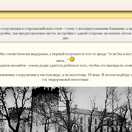
е сооружения в староанглийском стиле - стену с восьмиугольными башнями, а ц
стройке, так предполагаемое место застройки с одной стороны заслонено лесом
две.
 бы стилистически выдержан, а первый получается что-то вроде "если бы к нос
вича..."
одном ансамбле - очень редко удается добиться того, чтобы это выглядело сол
евековые сооружения в чистом виде, а на неоготику 19 века. Я потом подберу 
т.н. тюдоровской неоготики: