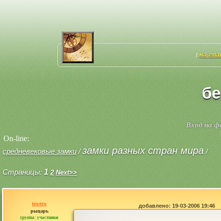
на гл
[
бе
Вход на 
On-line:
замки разных стран мира
средневековые замки
/
/
Страницы:
1
2
Next>>
towerw
добавлено: 19-03-2006 19:46
рыцарь
группа: участники