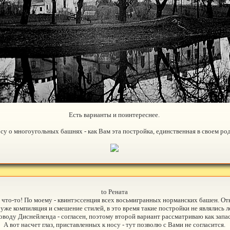
Есть варианты и поинтереснее.
су о многоугольных башнях - как Вам эта постройка, единственная в своем ро
to Рената
что-то! По моему - квинтэссенция всех восьмигранных норманских башен. Отк
 уже компиляция и смешение стилей, в это время такие постройки не являлись л
оводу Диснейленда - согласен, поэтому второй вариант рассматриваю как запа
А вот насчет глаз, приставленных к носу - тут позволю с Вами не согласится.