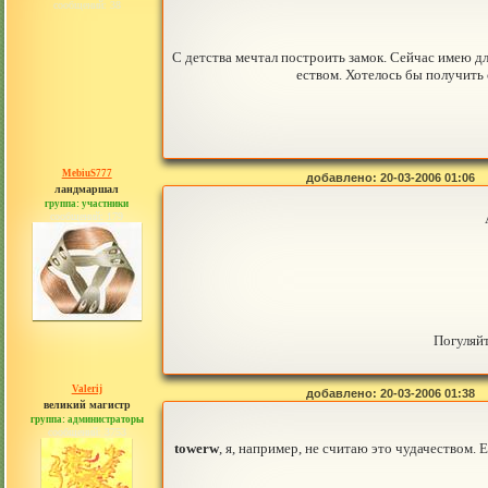
сообщений: 38
С детства мечтал построить замок. Сейчас имею дл
еством. Хотелось бы получить
MebiuS777
добавлено: 20-03-2006 01:06
ландмаршал
группа: участники
сообщений: 179
Погуляйт
Valerij
добавлено: 20-03-2006 01:38
великий магистр
группа: администраторы
сообщений: 3753
towerw
, я, например, не считаю это чудачеством. 