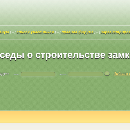
авную
список участников
правила форума
зарегистриро
] -- [
] -- [
] -- [
седы о строительстве зам
форум
Забыли 
логин
пароль