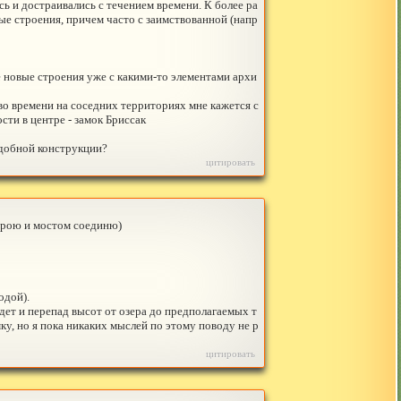
ь и достраивались с течением времени. К более ра
е строения, причем часто с заимствованной (напр
ее новые строения уже с какими-то элементами архи
во времени на соседних территориях мне кажется с
сти в центре - замок Бриссак
подобной конструкции?
цитировать
трою и мостом соединю)
одой).
дет и перепад высот от озера до предполагаемых т
у, но я пока никаких мыслей по этому поводу не р
цитировать