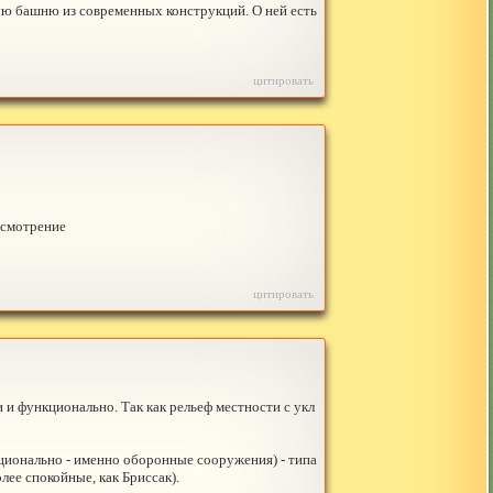
ю башню из современных конструкций. О ней есть
цитировать
усмотрение
цитировать
 и функционально. Так как рельеф местности с укл
нкционально - именно оборонные сооружения) - типа
лее спокойные, как Бриссак).