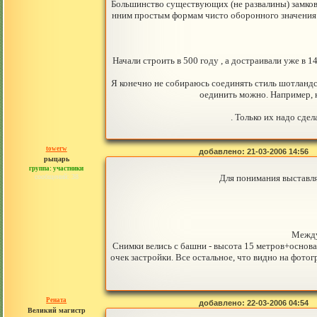
Большинство существующих (не развалины) замковы
нним простым формам чисто оборонного значения п
Начали строить в 500 году , а достраивали уже в 
Я конечно не собираюсь соединять стиль шотландск
оединить можно. Например, к
. Только их надо сде
towerw
добавлено: 21-03-2006 14:56
рыцарь
группа: участники
сообщений: 38
Для понимания выставля
Между
Снимки велись с башни - высота 15 метров+основа
очек застройки. Все остальное, что видно на фот
Рената
добавлено: 22-03-2006 04:54
Великий магистр