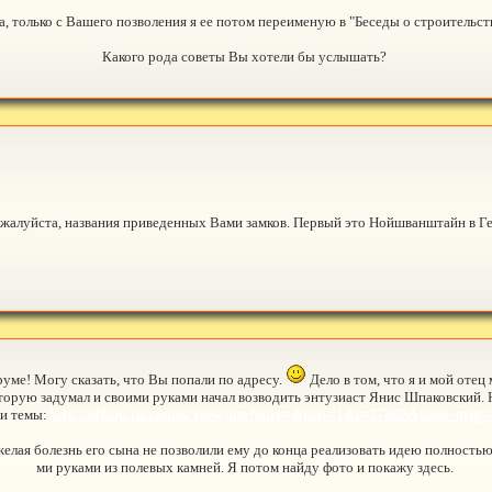
, только с Вашего позволения я ее потом переименую в "Беседы о строительст
Какого рода советы Вы хотели бы услышать?
ожалуйста, названия приведенных Вами замков. Первый это Нойшванштайн в Г
уме! Могу сказать, что Вы попали по адресу.
Дело в том, что я и мой отец
оторую задумал и своими руками начал возводить энтузиаст Янис Шпаковский. 
и темы:
http://offtop.ru/castles/view.php?only=&part=1&t=27802&page_msg=
лая болезнь его сына не позволили ему до конца реализовать идею полностью 
ми руками из полевых камней. Я потом найду фото и покажу здесь.