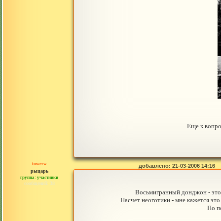
Еще к вопро
towerw
добавлено: 21-03-2006 14:16
рыцарь
группа: участники
сообщений: 38
Восьмигранный донджон - это 
Насчет неоготики - мне кажется это
По п