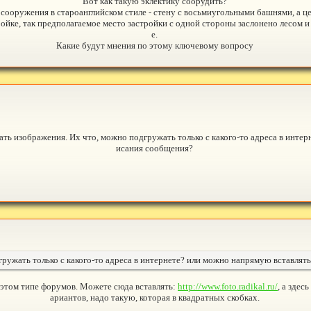
Вот как такую эклектику соорудить?
е сооружения в староанглийском стиле - стену с восьмиугольными башнями, а ц
ройке, так предполагаемое место застройки с одной стороны заслонено лесом и
е.
Какие будут мнения по этому ключевому вопросу
ть изображения. Их что, можно подгружать только с какого-то адреса в интер
исания сообщения?
гружать только с какого-то адреса в интернете? или можно напрямую вставлят
этом типе форумов. Можете сюда вставлять:
http://www.foto.radikal.ru/
, а здес
ариантов, надо такую, которая в квадратных скобках.