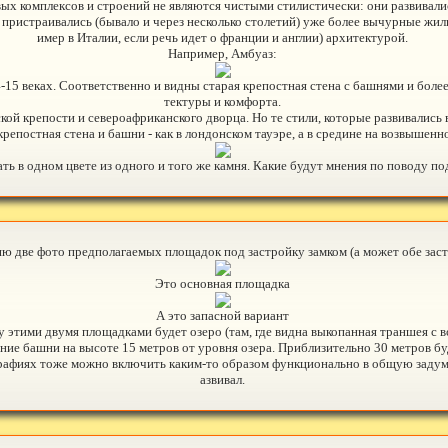
х комплексов и строений не являются чистыми стилистически: они развивалис
ристраивались (бывало и через несколько столетий) уже более вычурные жилы
имер в Италии, если речь идет о франции и англии) архитектурой.
Например, Амбуаз:
14-15 веках. Соответственно и видны старая крепостная стена с башнями и бол
тектуры и комфорта.
ой крепости и североафриканского дворца. Но те стили, которые развивались 
репостная стена и башни - как в лондонском тауэре, а в средине на возвышенно
лать в одном цвете из одного и того же камня. Какие будут мнения по поводу 
ю две фото предполагаемых площадок под застройку замком (а может обе зас
Это основная площадка
А это запасной вариант
 этими двумя площадками будет озеро (там, где видна выкопанная траншея с в
ние башни на высоте 15 метров от уровня озера. Приблизительно 30 метров бу
ографиях тоже можно включить каким-то образом функционально в общую задумк
азвивал.