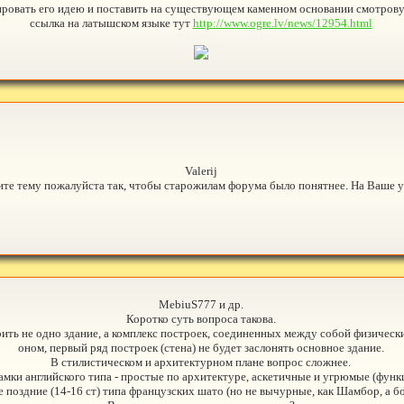
ровать его идею и поставить на существующем каменном основании смотрову
ссылка на латышском языке тут
http://www.ogre.lv/news/12954.html
Valerij
ите тему пожалуйста так, чтобы старожилам форума было понятнее. На Ваше 
MebiuS777 и др.
Коротко суть вопроса такова.
ить не одно здание, а комплекс построек, соединенных между собой физически
оном, первый ряд построек (стена) не будет заслонять основное здание.
В стилистическом и архитектурном плане вопрос сложнее.
) замки английского типа - простые по архитектуре, аскетичные и угрюмые (фу
е поздние (14-16 ст) типа французских шато (но не вычурные, как Шамбор, а бо