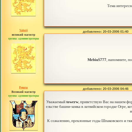
Тема интересна
Valerij
добавлено: 20-03-2006 01:40
великий магистр
группа: администраторы
сообщений: 3753
MebiuS777
, напомните, п
Рената
добавлено: 20-03-2006 04:46
Великий магистр
группа: администраторы
сообщений: 30442
Уважаемый
towerw
, приветствую Вас на нашем фор
ельстве башни-замка в латвийском городке Огре, к
и
К сожалению, преклонные годы Шпаковского и тяже