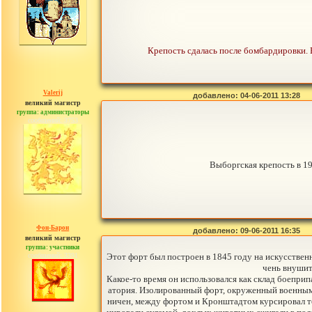
Крепость сдалась после бомбардировки. 
Valerij
добавлено: 04-06-2011 13:28
великий магистр
группа: администраторы
сообщений: 3753
Выборгская крепость в 19
Фон-Барон
добавлено: 09-06-2011 16:35
великий магистр
группа: участники
сообщений: 3391
Этот форт был построен в 1845 году на искусственн
чень внушите
Какое-то время он использовался как склад боепри
атория. Изолированный форт, окруженный военными
ничен, между фортом и Кронштадтом курсировал то