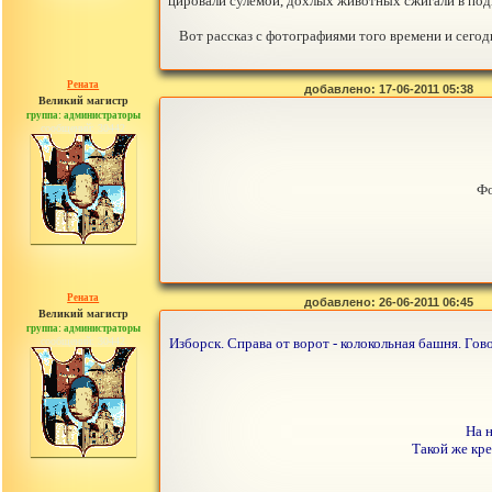
цировали сулемой, дохлых животных сжигали в под
Вот рассказ с фотографиями того времени и сего
Рената
добавлено: 17-06-2011 05:38
Великий магистр
группа: администраторы
сообщений: 30442
Фо
Рената
добавлено: 26-06-2011 06:45
Великий магистр
группа: администраторы
сообщений: 30442
Изборск. Справа от ворот - колокольная башня. Гов
На 
Такой же кре