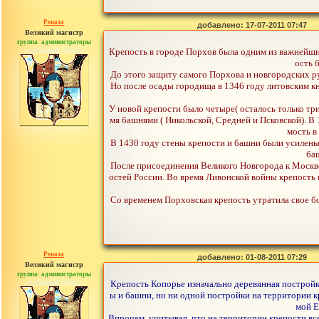
Рената
добавлено: 17-07-2011 07:47
Великий магистр
группа: администраторы
сообщений: 30442
Крепость в городе Порхов была одним из важнейших 
ость 
До этого защиту самого Порхова и новгородских р
Но после осады городища в 1346 году литовским кн
У новой крепости было четыре( осталось только три
мя башнями ( Никольской, Средней и Псковской). В
мость в
В 1430 году стены крепости и башни были усилены
баш
После присоединения Великого Новгорода к Москве
остей России. Во время Ливонской войны крепость 
Со временем Порховская крепость утратила свое бо
Рената
добавлено: 01-08-2011 07:29
Великий магистр
группа: администраторы
сообщений: 30442
Крепость Копорье изначально деревянная постройка,
ы и башни, но ни одной постройки на территории кр
мой E
Впрочем, учитывая, что на территории крепости все