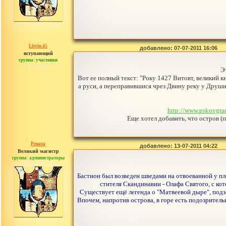
Litvin 45
добавлено: 07-07-2011 16:06
вступающий
группа: участники
сообщений: 4
Э
Вот ее полный текст: "Року 1427 Витовт, великий 
а руси, а переправившися чрез Двину реку у Друши 
http://www.pskovgrad
Еще хотел добавить, что остров (
Рената
добавлено: 13-07-2011 04:22
Великий магистр
группа: администраторы
сообщений: 30442
Бастион был возведен шведами на отвоеванной у пл
стителя Скандинавии - Олафа Святого, с ко
Существует ещё легенда о "Матвеевой дыре", подз
Впочем, напротив острова, в горе есть подозритель