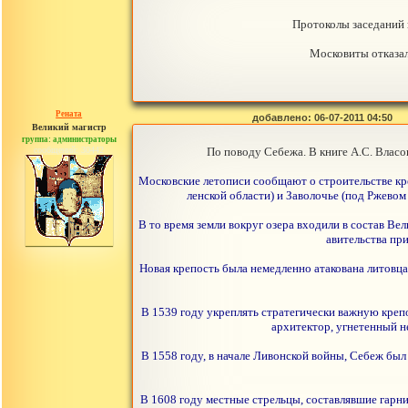
Протоколы заседаний н
Московиты отказали
Рената
добавлено: 06-07-2011 04:50
Великий магистр
группа: администраторы
сообщений: 30442
По поводу Себежа. В книге А.С. Власо
Московские летописи сообщают о строительстве кр
ленской области) и Заволочье (под Ржевом
В то время земли вокруг озера входили в состав В
авительства при
Новая крепость была немедленно атакована литовца
В 1539 году укреплять стратегически важную креп
архитектор, угнетенный н
В 1558 году, в начале Ливонской войны, Себеж был
В 1608 году местные стрельцы, составлявшие гарн