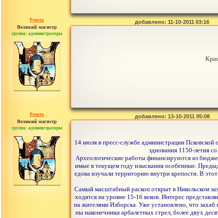
Рената
добавлено: 11-10-2011 03:16
Великий магистр
группа: администраторы
сообщений: 30442
Крас
Рената
добавлено: 13-10-2011 05:08
Великий магистр
группа: администраторы
сообщений: 30442
14 июля в пресс-службе администрации Псковской о
зднования 1150-летия со 
Археологические работы финансируются из бюджета
имые в текущем году изыскания особенные. Предыд
едова изучали территорию внутри крепости. В это
Самый масштабный раскоп открыт в Никольском захаб
ходятся на уровне 15-16 веков. Интерес представл
на жителями Изборска. Уже установлено, что захаб
ны наконечники арбалетных стрел, более двух дес