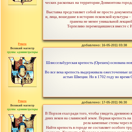
ческих раскопках на территории Довмонтова город
Выставка представляет собой не просто документ
и, лица, вошедшие в историю псковской культуры – 
гранена не менее уникальной лекцие
Терпеливо перемещавшиеся вместе с И
Рената
добавлено: 16-05-2011 03:38
Великий магистр
группа: администраторы
сообщений: 30442
Шлиссельбургская крепость (Орешек) основана нов
Во все века крепость выдерживала ожесточенные шт
астью Швеции. Но в 1702 году во время 
Рената
добавлено: 17-05-2011 06:30
Великий магистр
группа: администраторы
сообщений: 30442
В Порхов ехал ради того, чтобы увидеть древнюю к
дних веков на славянской земле. Первая крепость н
рела каменные стены через по
Найти крепость в городе не составляет особого тр