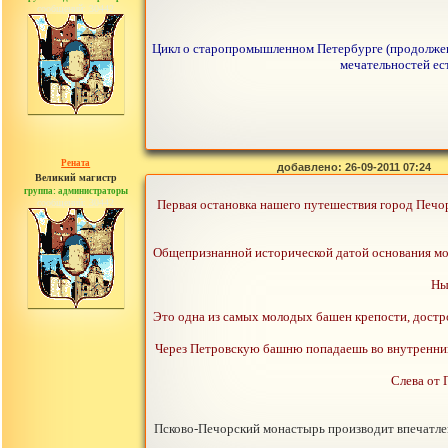
сообщений: 30442
Цикл о старопромышленном Петербурге (продолжен
мечательностей ес
Рената
добавлено: 26-09-2011 07:24
Великий магистр
группа: администраторы
сообщений: 30442
Первая остановка нашего путешествия город Печоры
Общепризнанной исторической датой основания монас
Ны
Это одна из самых молодых башен крепости, достро
Через Петровскую башню попадаешь во внутренний д
Слева от 
Псково-Печорский монастырь производит впечатлен