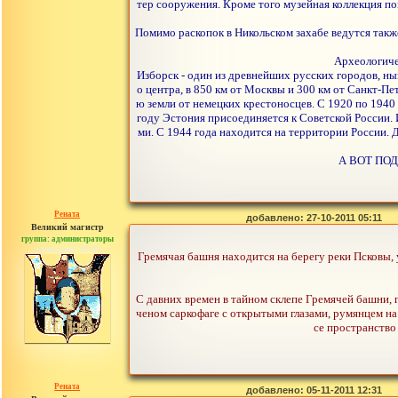
тер сооружения. Кроме того музейная коллекция п
Помимо раскопок в Никольском захабе ведутся так
Археологиче
Изборск - один из древнейших русских городов, н
о центра, в 850 км от Москвы и 300 км от Санкт-П
ю земли от немецких крестоносцев. С 1920 по 1940
году Эстония присоединяется к Советской России.
ми. С 1944 года находится на территории России. 
А ВОТ ПОД
Рената
добавлено: 27-10-2011 05:11
Великий магистр
группа: администраторы
сообщений: 30442
Гремячая башня находится на берегу реки Псковы, 
С давних времен в тайном склепе Гремячей башни, г
ченом саркофаге с открытыми глазами, румянцем на 
се пространство 
Рената
добавлено: 05-11-2011 12:31