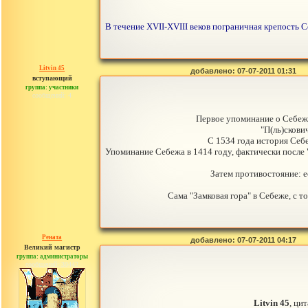
В течение XVII-XVIII веков пограничная крепость С
Litvin 45
добавлено: 07-07-2011 01:31
вступающий
группа: участники
сообщений: 4
Первое упоминание о Себеже
"П(ль)скови
С 1534 года история Себ
Упоминание Себежа в 1414 году, фактически после 
Затем противостояние: е
Сама "Замковая гора" в Себеже, с 
Рената
добавлено: 07-07-2011 04:17
Великий магистр
группа: администраторы
сообщений: 30442
Litvin 45
, ци