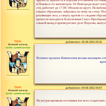
крепость. Крепость в Порхове в отличном состояни
и Пскова в сто километров. От Новгорода ведет пло
сти, работает до 17.00. Обошли по кругу. Полюбов
ольшое обрушение, забрались по нему на стену. По
репляющие леса, а сверху кровля со следами обруше
крепости находится белоснежная Спасо-Преображенс
ольшой вклад в краеведческое дело Порхова, выпус
Рената
добавлено: 25-05-2011 03:41
Великий магистр
группа: администраторы
сообщений: 30442
Военное прошлое Кингисеппа весьма насыщено собы
креп
Рената
добавлено: 04-06-2011 03:07
Великий магистр
группа: администраторы
сообщений: 30442
На штурм призвали охотников изо всех солдатских 