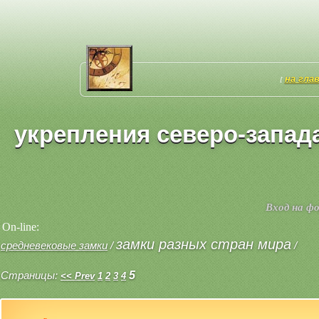
на гла
[
укрепления северо-запада
Вход на ф
On-line:
замки разных стран мира
средневековые замки
/
/
Страницы:
5
<< Prev
1
2
3
4