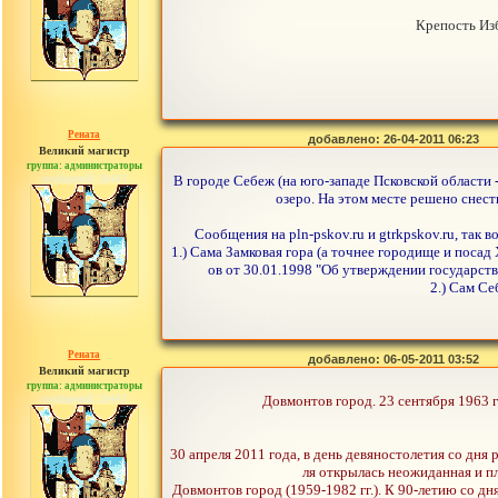
Крепость Из
Рената
добавлено: 26-04-2011 06:23
Великий магистр
группа: администраторы
сообщений: 30442
В городе Себеж (на юго-западе Псковской области 
озеро. На этом месте решено снес
Сообщения на pln-pskov.ru и gtrkpskov.ru, так в
1.) Сама Замковая гора (а точнее городище и посад
ов от 30.01.1998 "Об утверждении государст
2.) Сам Се
Рената
добавлено: 06-05-2011 03:52
Великий магистр
группа: администраторы
сообщений: 30442
Довмонтов город. 23 сентября 1963 г
30 апреля 2011 года, в день девяностолетия со дн
ля открылась неожиданная и пл
Довмонтов город (1959-1982 гг.). К 90-летию со д