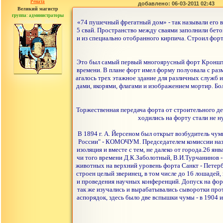
Рената
добавлено: 06-03-2011 02:43
Великий магистр
группа: администраторы
сообщений: 30442
«74 пушечный фрегатный дом» - так называли его в
5 свай. Пространство между сваями заполнили бето
и из специально отобранного кирпича. Строил форт
Это был самый первый многоярусный форт Кронштад
времени. В плане форт имел форму полуовала с ра
агалось трех этажное здание для различных служб
дами, якорями, флагами и изображением мортир. Бо
Торжественная передача форта от строительного де
ходились на форту стали не н
В 1894 г. А. Йерсеном был открыт возбудитель чум
России" - КОМОЧУМ. Председателем комиссии назн
изоляция и вместе с тем, не далеко от города.26 
чи того времени Д.К.Заболотный, В.И.Турчанинов 
животных на верхний уровень форта Санкт - Петерб
строен целый зверинец, в том числе до 16 лошадей
и проведения научных конференций. Допуск на фо
так же изучались и вырабатывались сыворотки прот
аспорядок, здесь было две вспышки чумы - в 1904 