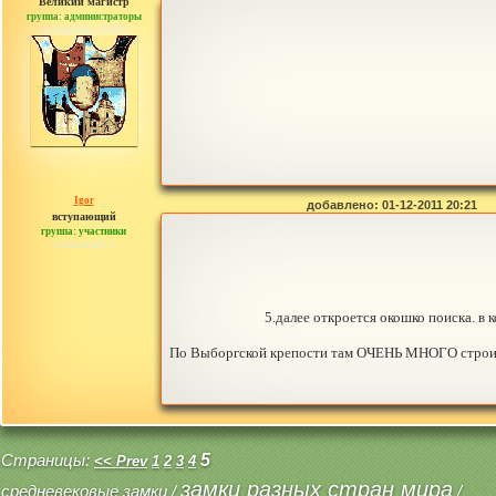
Великий магистр
группа: администраторы
сообщений: 30442
Igor
добавлено: 01-12-2011 20:21
вступающий
группа: участники
сообщений: 6
5.далее откроется окошко поиска. в 
По Выборгской крепости там ОЧЕНЬ МНОГО строите
Страницы:
5
<< Prev
1
2
3
4
замки разных стран мира
средневековые замки
/
/