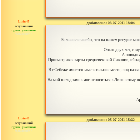
Litvin 45
добавлено: 03-07-2011 18:04
вступающий
группа: участники
сообщений: 4
Большое спасибо, что на вашем ресурсе мож
Около двух лет, с г
А поводом
Просматривая карты средневековой Ливонии, обнар
В г.Себеже имеется замечательное место, под назван
На мой взгляд замок мог относиться к Ливонскому п
А
Litvin 45
добавлено: 05-07-2011 15:32
вступающий
группа: участники
сообщений: 4