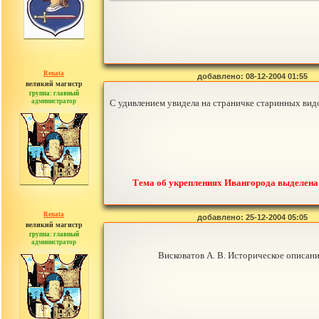
Renata
добавлено: 08-12-2004 01:55
великий магистр
группа: главный
администратор
С удивлением увидела на страничке старинных видо
сообщений: 2765
Тема об укреплениях Ивангорода выделена
Renata
добавлено: 25-12-2004 05:05
великий магистр
группа: главный
администратор
сообщений: 2765
Висковатов А. В. Историческое описан