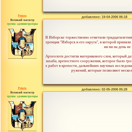
Рената
добавлено: 19-04-2006 06:18
Великий магистр
группа: администраторы
сообщений: 30442
В Изборске торжественно отметили тридцатилетний
еренция "Изборск и его округа", в которой принял
ия ни на день н
Археологи достигли материкового слоя, который дат
захаба, крепостного сооружения, которое было гро
х работ в крепости, дальнейших научных исследов
ружений, которые позволяют нескол
Рената
добавлено: 02-05-2006 05:28
Великий магистр
группа: администраторы
сообщений: 30442