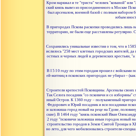
Кром наряжал и те "триста" человек "кованой" или 
ский князь вывез из присоединенного к Москве Пско
был арсеналом, военной базой с полным набором б
юбым иностр
В пригородах Пскова раскопки проводились лишь на
территорию, не были еще расставлены регулярно. 
Сохранились уникальные известия о том, что в 1585-
ислилось "258 мест клетных городских жителей, да 
остных и черных людей и деревенских крестьян, "а
В I 5 I 0 году по этим городам прошел с войсками 
ей-житниц в псковских пригородах не убирал – (ка
Строители крепостей Псковщины. Арсеналы своих п
Так Селога посадник "со псковичи и со изборяны" с
нный Остров. К 1360 году – полукаменный пригород
Федорович и Юрий посадник и вси посадники псков
и заложиша город новый на реце на Гдове, половин
ские). В 1464 году "князь псковский Иван Олексан
2 году "псковичи заложиша иныи городок новый на 
строительство городов в Земле Святой Троицы в ХI
но лето, для чего мобилизовались строители-специа