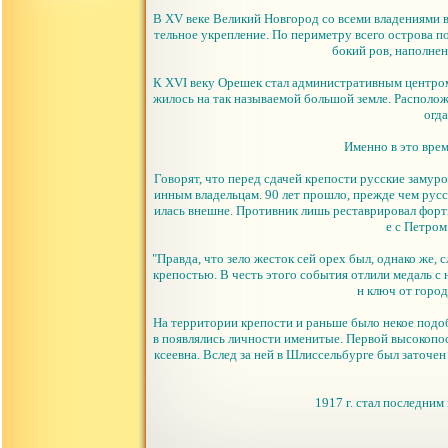
В XV веке Великий Новгород со всеми владениями в
тельное укрепление. По периметру всего острова п
бокий ров, наполне
К XVI веку Орешек стал административным центром
жилось на так называемой большой земле. Расположе
огда
Именно в это вре
Говорят, что перед сдачей крепости русские замуро
инным владельцам. 90 лет прошло, прежде чем русск
илась внешне. Противник лишь реставрировал форти
е с Петром
"Правда, что зело жесток сей орех был, однако же, 
крепостью. В честь этого события отлили медаль с 
н ключ от горо
На территории крепости и раньше было некое подо
в появлялись личности именитые. Первой высокоп
ксеевна. Вслед за ней в Шлиссельбурге был заточ
1917 г. стал последни