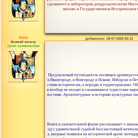
сделанного в лаборатории дендрохронологии Инсти
митаже и Государственном Историческом м
Рената
добавлено: 18-07-2006 02:13
Великий магистр
группа: администраторы
сообщений: 30442
Предлагаемый путеводитель посвящен древнерусск
в Ивангороде, в Новгороде и Пскове, Изборске и П
стями исторически, а нередко и территориально. Об
и вообще не входят в сложившиеся туристские марш
постями. Архитектурные и историко-культурные пам
Книга в увлекательной форме рассказывает о начал
од с удивительной судьбой был настоящей жемчужи
а, впервые появился на исторической арене легенд