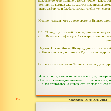
Известие об этом пришло в Псков ночью и как сооб
родищу, но немцев уже не застали и вернулись дом
рковь св.Бориса и Глеба сожгли, мужей и жен с де
Можно полагать, что с этого времени Вышгородок и
В 1549 году русские войска предприняли поход на
ного. Вступая в Лифляндию 17 января, прошли оную
рон
Однако Польша, Литва, Швеция, Дания и Ливонский
и. Новую попытку подчинить Русскому государству
Первыми пали крепости Люцинь, Режица, Динабург.
Интерес предоставляют записи легенд, где говорит
и Глеба пожаловал два колокола. Интересные сведени
ь было приготовлено и ныне есть не малое число п
Piter
добавлено: 25-08-2005 21:51