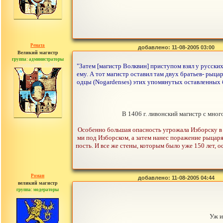
Рената
добавлено: 11-08-2005 03:00
Великий магистр
группа: администраторы
сообщений: 30442
"Затем [магистр Волквин] приступом взял у русских 
ему. А тот магистр оставил там двух братьев- рыца
одцы (Nogardenses) этих упомянутых оставленных бр
В 1406 г. ливонский магистр с мно
Особенно большая опасность угрожала Изборску в 
ми под Изборском, а затем нанес поражение рыцаря
пость. И все же стены, которым было уже 150 лет,
Роман
добавлено: 11-08-2005 04:44
великий магистр
группа: модераторы
сообщений: 1557
Уж и