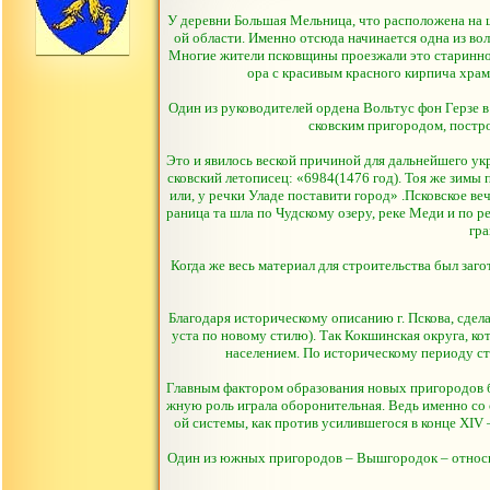
У деревни Большая Мельница, что расположена на ш
ой области. Именно отсюда начинается одна из в
Многие жители псковщины проезжали это старинное 
ора с красивым красного кирпича храм
Один из руководителей ордена Вольтус фон Герзе в
сковским пригородом, построе
Это и явилось веской причиной для дальнейшего ук
сковский летописец: «6984(1476 год). Тоя же зимы
или, у речки Уладе поставити город» .Псковское ве
раница та шла по Чудскому озеру, реке Меди и по 
гра
Когда же весь материал для строительства был заг
Благодаря историческому описанию г. Пскова, сдела
уста по новому стилю). Так Кокшинская округа, к
населением. По историческому периоду стр
Главным фактором образования новых пригородов бы
жную роль играла оборонительная. Ведь именно со 
ой системы, как против усилившегося в конце XIV
Один из южных пригородов – Вышгородок – относил