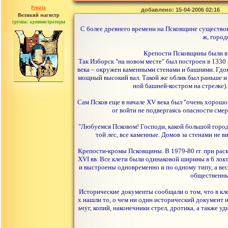
Рената
добавлено: 15-04-2006 02:16
Великий магистр
группа: администраторы
сообщений: 30442
С более древнего времени на Псковщине существов
ж, город
Крепости Псковщины были в 
Так Изборск "на новом месте" был построен в 1330
века – окружен каменными стенами и башнями. Гдов 
мощный высокий вал. Такой же облик был раньше и 
ной башней-костром на стрелке).
Сам Псков еще в начале ХV века был "очень хорошо
ог войти не подвергаясь опасности смер
"Любуемся Псковом! Господи, какой большой город! 
той лес, все каменные. Домов за стенами не в
Крепости-кромы Псковщины. В 1979-80 гг. при раск
ХVI вв. Все клети были одинаковой ширины в 6 локт
и выстроены одновременно и по одному типу, а вес
общественны
Исторические документы сообщали о том, что в кл
х нашли то, о чем ни один исторический документ
ьчуг, копий, наконечники стрел, дротика, а также 