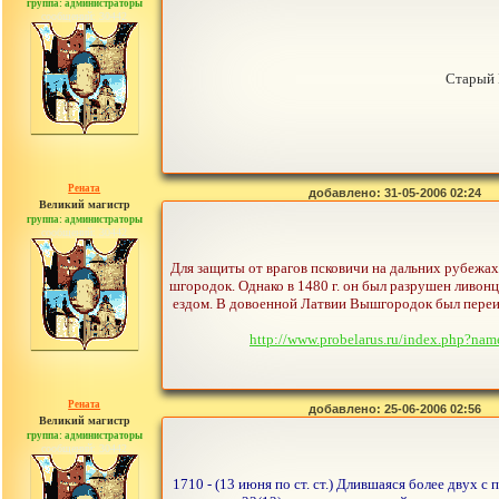
группа: администраторы
сообщений: 30442
Старый 
Рената
добавлено: 31-05-2006 02:24
Великий магистр
группа: администраторы
сообщений: 30442
Для защиты от врагов псковичи на дальних рубежах 
шгородок. Однако в 1480 г. он был разрушен ливонц
ездом. В довоенной Латвии Вышгородок был переим
http://www.probelarus.ru/index.php?
Рената
добавлено: 25-06-2006 02:56
Великий магистр
группа: администраторы
сообщений: 30442
1710 - (13 июня по ст. ст.) Длившаяся более дву