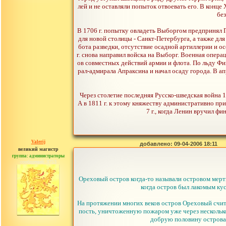
лей и не оставляли попыток отвоевать его. В конце
без
В 1706 г. попытку овладеть Выборгом предпринял П
для новой столицы - Санкт-Петербурга, а также для
бота разведки, отсутствие осадной артиллерии и о
г. снова направил войска на Выборг. Военная опер
ов совместных действий армии и флота. По льду Фи
рал-адмирала Апраксина и начал осаду города. В а
Через столетие последняя Русско-шведская война 1
А в 1811 г. к этому княжеству административно п
7 г., когда Ленин вручил 
Valerij
добавлено: 09-04-2006 18:11
великий магистр
группа: администраторы
сообщений: 3753
Ореховый остров когда-то называли островом мерт
когда остров был лакомым кус
На протяжении многих веков остров Ореховый счита
пость, уничтоженную пожаром уже через несколько
добрую половину острова, 