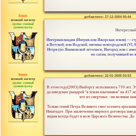
Renata
добавлено: 27-12-2004 05:44
великий магистр
группа: главный
администратор
Интересный 
сообщений: 2765
Ингерманландия (Ингрия или Ижорская земля) — стр
в Вотской, или Водской, пятины новгородской (VI,
Игоря (по Якимовской летописи, Ингорь), или с имен
но сагам, получившей во 
Renata
добавлено: 22-01-2005 03:53
великий магистр
группа: главный
администратор
В этом году(2003) Выборгу исполнилось 710 лет. Э
сообщений: 2765
да шведских рыцарей "в земли язычников" на 417 лет
кто из смертных - ни великие кня
Только гений Петра Великого смог осенить крылами
Ништадте. При заключении мирного договора шведы 
яндия всегда будет в воле Царского Величества. Д