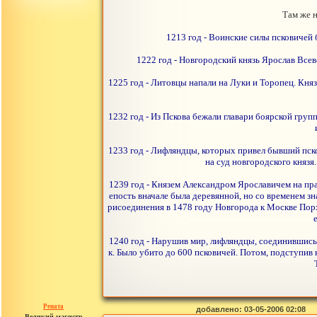
Там же н
1213 год - Воинские силы псковичей 
1222 год - Новгородский князь Ярослав Всев
1225 год - Литовцы напали на Луки и Торопец. Кня
1232 год - Из Пскова бежали главари боярской гр
1233 год - Лифляндцы, которых привел бывший пско
на суд новгородского князя
1239 год - Князем Александром Ярославичем на пра
епость вначале была деревянной, но со временем зн
рисоединения в 1478 году Новгорода к Москве Порх
1240 год - Нарушив мир, лифляндцы, соединившись
к. Было убито до 600 псковичей. Потом, подступив 
Рената
добавлено: 03-05-2006 02:08
Великий магистр