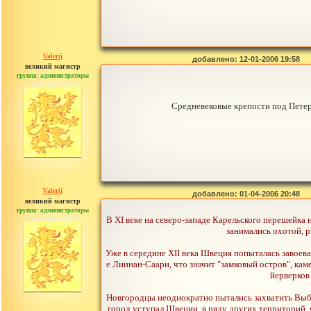
Valerij
добавлено: 12-01-2006 19:58
великий магистр
группа: администраторы
сообщений: 3753
Средневековые крепости под Петер
Valerij
добавлено: 01-04-2006 20:48
великий магистр
группа: администраторы
сообщений: 3753
В XI веке на северо-западе Карельского перешейка 
занимались охотой, р
Уже в середине XII века Швеция попыталась завоев
е Линнан-Саари, что значит "замковый остров", каме
йерверков
Новгородцы неоднократно пытались захватить Выборг
город уступал Швеции, в ряду других территорий, 