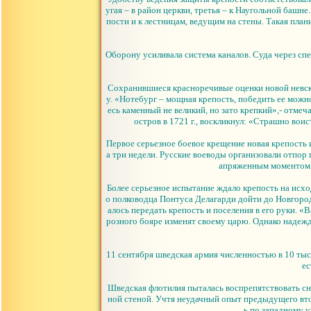
угая – в район церкви, третья – к Наугольной баш
пости и к лестницам, ведущим на стены. Такая план
Оборону усиливала система каналов. Суда через сп
Сохранившиеся красноречивые оценки новой невско
у. «Нотебург – мощная крепость, победить ее можн
есь каменный не великий, но зато крепкий»,- отме
остров в 1721 г., воскликнул: «Страшно во
Первое серьезное боевое крещение новая крепость и
а три недели. Русские воеводы организовали отпор 
апряженным моментом о
Более серьезное испытание ждало крепость на исхо
о полководца Понтуса Делагарди дойти до Новгород
алось передать крепость и поселения в его руки. «
розного бояре изменят своему царю. Однако надежд
11 сентября шведская армия численностью в 10 тыс.
ес
Шведская флотилия пыталась воспрепятствовать сн
ной стеной. Учтя неудачный опыт предыдущего вто
ь по западному у