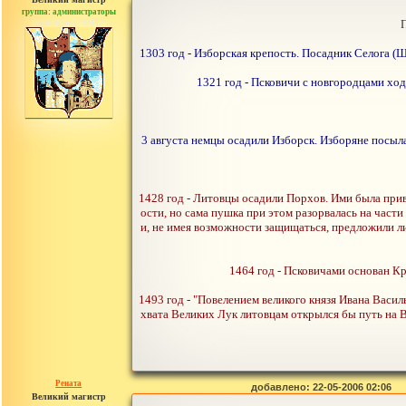
группа: администраторы
сообщений: 30442
П
1303 год - Изборская крепость. Посадник Селога (
1321 год - Псковичи с новгородцами хо
3 августа немцы осадили Изборск. Изборяне посыла
1428 год - Литовцы осадили Порхов. Ими была приве
ости, но сама пушка при этом разорвалась на част
и, не имея возможности защищаться, предложили ли
1464 год - Псковичами основан Кр
1493 год - "Повелением великого князя Ивана Васил
хвата Великих Лук литовцам открылся бы путь на В
Рената
добавлено: 22-05-2006 02:06
Великий магистр