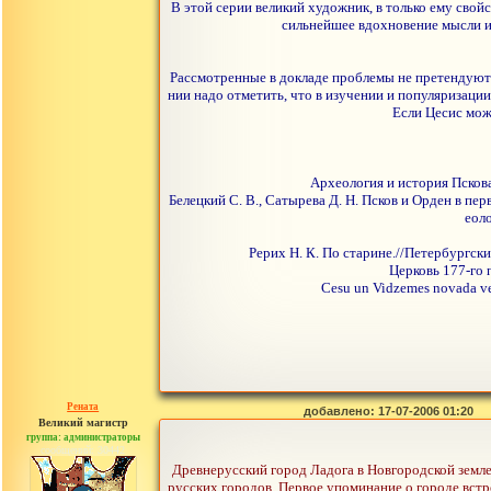
В этой серии великий художник, в только ему свой
сильнейшее вдохновение мысли и 
Рассмотренные в докладе проблемы не претендуют н
нии надо отметить, что в изучении и популяризаци
Если Цесис мож
Археология и история Пскова 
Белецкий С. В., Сатырева Д. Н. Псков и Орден в пе
еоло
Рерих Н. К. По старине.//Петербургский 
Церковь 177-го 
Cesu un Vidzemes novada vest
Рената
добавлено: 17-07-2006 01:20
Великий магистр
группа: администраторы
сообщений: 30442
Древнерусский город Ладога в Новгородской земле 
русских городов. Первое упоминание о городе встре