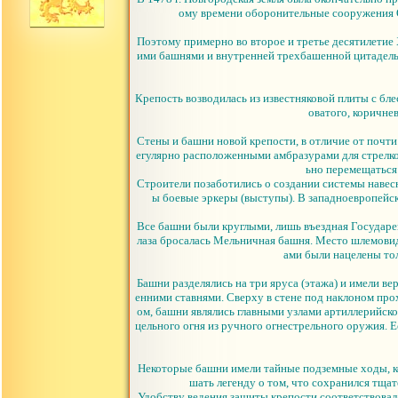
ому времени оборонительные сооружения О
Поэтому примерно во второе и третье десятилетие
ими башнями и внутренней трехбашенной цитаделью.
Крепость возводилась из известняковой плиты с бл
оватого, коричне
Стены и башни новой крепости, в отличие от почти
егулярно расположенными амбразурами для стрелко
ьно перемещаться
Строители позаботились о создании системы навесн
ы боевые эркеры (выступы). В западноевропейск
Все башни были круглыми, лишь въездная Государе
лаза бросалась Мельничная башня. Место шлемовид
ами были нацелены то
Башни разделялись на три яруса (этажа) и имели в
енними ставнями. Сверху в стене под наклоном про
ом, башни являлись главными узлами артиллерийско
цельного огня из ручного огнестрельного оружия. Е
Некоторые башни имели тайные подземные ходы, к
шать легенду о том, что сохранился тща
Удобству ведения защиты крепости соответствовал