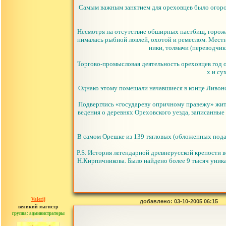
Самым важным занятием для ореховцев было огоро
Несмотря на отсутствие обширных пастбищ, горожан
нималась рыбной ловлей, охотой и ремеслом. Местн
ники, толмачи (переводчик
Торгово-промысловая деятельность ореховцев год 
х и су
Однако этому помешали начавшиеся в конце Ливон
Подверглись «государеву опричному правежу» жите
ведения о деревнях Ореховского уезда, записанные 
В самом Орешке из 139 тягловых (обложенных пода
P.S. История легендарной древнерусской крепости в
Н.Кирпичникова. Было найдено более 9 тысяч уника
Valerij
добавлено: 03-10-2005 06:15
великий магистр
группа: администраторы
сообщений: 3753