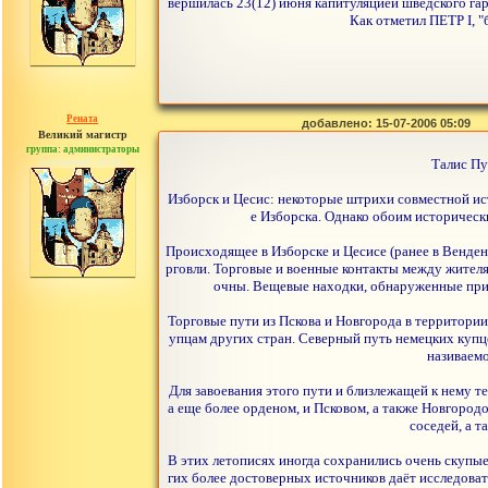
вершилась 23(12) июня капитуляцией шведского гар
Как отметил ПЕТР I, 
Рената
добавлено: 15-07-2006 05:09
Великий магистр
группа: администраторы
сообщений: 30442
Талис Пу
Изборск и Цесис: некоторые штрихи совместной ист
е Изборска. Однако обоим историческ
Происходящее в Изборске и Цесисе (ранее в Венден
рговли. Торговые и военные контакты между жителя
очны. Вещевые находки, обнаруженные при р
Торговые пути из Пскова и Новгорода в территории,
упцам других стран. Северный путь немецких купцо
називаемо
Для завоевания этого пути и близлежащей к нему 
а еще более орденом, и Псковом, а также Новгоро
соседей, а т
В этих летописях иногда сохранились очень скупые
гих более достоверных источников даёт исследоват