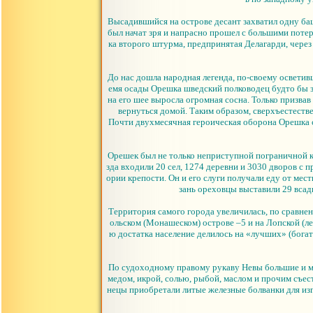
Высадившийся на острове десант захватил одну ба
был начат зря и напрасно прошел с большими поте
ка второго штурма, предпринятая Делагарди, через
До нас дошла народная легенда, по-своему осветив
емя осады Орешка шведский полководец будто бы 
на его шее выросла огромная сосна. Только призвав
вернуться домой. Таким образом, сверхъестеств
Почти двухмесячная героическая оборона Орешка с
Орешек был не только неприступной пограничной кр
зда входили 20 сел, 1274 деревни и 3030 дворов с
ории крепости. Он и его слуги получали еду от ме
зань ореховцы выставили 29 всад
Территория самого города увеличилась, по сравнен
ольском (Монашеском) острове –5 и на Лопской (лев
ю достатка население делилось на «лучших» (богат
По судоходному правому рукаву Невы большие и ма
медом, икрой, солью, рыбой, маслом и прочим съе
нецы приобретали литые железные болванки для изго