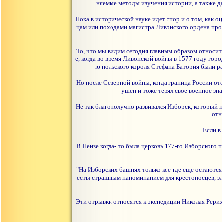
няемые методы изучения истории, а также д
Пока в исторической науке идет спор и о том, как 
цам или походами магистра Ливонского ордена прот
То, что мы видим сегодня главным образом относит
е, когда во время Ливонской войны в 1577 году гор
ю польского короля Стефана Батория были р
Но после Северной войны, когда граница России от
ушен и тоже терял свое военное зн
Не так благополучно развивался Изборск, который п
отн
Если в
В Пензе когда- то была церковь 177-го Изборского 
"На Изборских башнях только кое-где еще остаются
есты страшным напоминанием для крестоносцев, зл
Эти отрывки относятся к экспедиции Николая Рерих