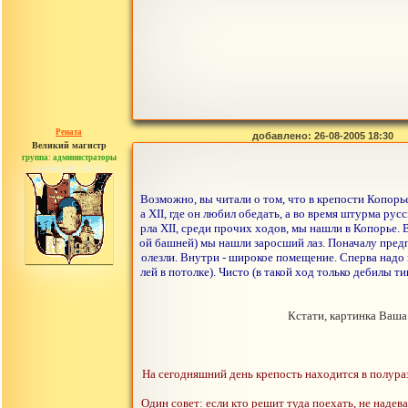
Рената
добавлено: 26-08-2005 18:30
Великий магистр
группа: администраторы
сообщений: 30442
Возможно, вы читали о том, что в крепости Копорь
а XII, где он любил обедать, а во время штурма ру
рла XII, среди прочих ходов, мы нашли в Копорье.
ой башней) мы нашли заросший лаз. Поначалу предпо
олезли. Внутри - широкое помещение. Сперва надо 
лей в потолке). Чисто (в такой ход только дебилы ти
Кстати, картинка Ваша
На сегодняшний день крепость находится в полураз
Один совет: если кто решит туда поехать, не надев