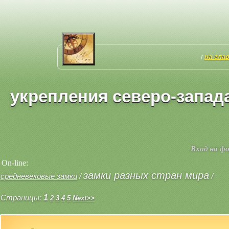
на гла
[
укрепления северо-запада
Вход на ф
On-line:
замки разных стран мира
средневековые замки
/
/
Страницы:
1
2
3
4
5
Next>>