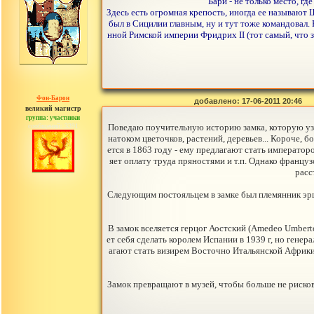
Бари - не только место, г
Здесь есть огромная крепость, иногда ее называют 
был в Сицилии главным, ну и тут тоже командовал
нной Римской империи Фридрих II (тот самый, что з
Фон-Барон
добавлено: 17-06-2011 20:46
великий магистр
группа: участники
сообщений: 3391
Поведаю поучительную историю замка, которую узн
натоком цветочков, растений, деревьев... Короче, 
ется в 1863 году - ему предлагают стать императо
яет оплату труда пряностями и т.п. Однако францу
расс
Следующим постояльцем в замке был племянник эрцг
В замок вселяется герцог Аостский (Amedeo Umberto
ет себя сделать королем Испании в 1939 г, но генер
агают стать визирем Восточно Итальянской Африки. 
Замок превращают в музей, чтобы больше не рисков