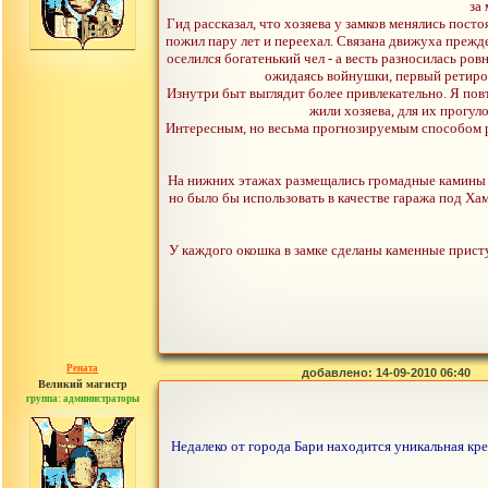
за
Гид рассказал, что хозяева у замков менялись пост
пожил пару лет и переехал. Связана движуха прежде 
оселился богатенький чел - а весть разносилась ров
ожидаясь войнушки, первый ретиров
Изнутри быт выглядит более привлекательно. Я повт
жили хозяева, для их прогу
Интересным, но весьма прогнозируемым способом р
На нижних этажах размещались громадные камины - 
но было бы использовать в качестве гаража под Ха
У каждого окошка в замке сделаны каменные присту
Рената
добавлено: 14-09-2010 06:40
Великий магистр
группа: администраторы
сообщений: 30442
Недалеко от города Бари находится уникальная кре