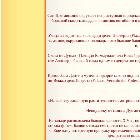
Сан-Джиминьяно окружает неприступная городская с
– большой сквер-площадь и памятник погибшим в во
Улица выводит нас к площади делла Цистерна (Piazza 
ть домов, окружающих площадь – это бывшие башн
и,
Слева от Дуомо - Палаццо Коммунале, или Новый дво
нте Алигьери, бывший тогда одним из депутатов го
Кроме Зала Данте и музея, во дворце можно поднят
цо-Веккьо дель Подеста (Palazzo Vecchio del Podest
«На всю эту каменную растительность смотришь сни
Неподалеку от пьяцца Дуомо ес
На западе расположена бывшая крепость XIV в., п
ют «на фоне». Башни отсюда смотрятся не менее вп
ю. Еще одну интересную прогулку протяженностью 
декоративно выса