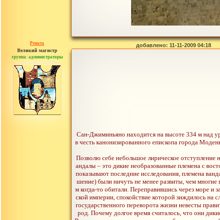
Рената
добавлено: 11-11-2009 04:18
Великий магистр
группа: администраторы
сообщений: 30442
Сан-Джиминьяно находится на высоте 334 м над уровн
в честь канонизированного епископа города Модены,
Позволю себе небольшое лирическое отступление на
андалы – это дикие необразованные племена с вост
показывают последние исследования, племена ванд
шение) были ничуть не менее развиты, чем многие 
м когда-то обитали. Переправившись через море и 
ской империи, спокойствие которой зиждилось на с
государственного переворота жизни невесты прави
род. Почему долгое время считалось, что они дики