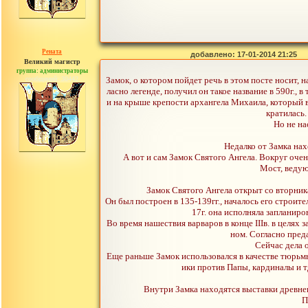
Рената
добавлено: 17-01-2014 21:25
Великий магистр
группа: администраторы
сообщений: 30442
Замок, о котором пойдет речь в этом посте носит, н
ласно легенде, получил он такое название в 590г.,
и на крыше крепости архангела Михаила, который в
кратилась.
Но не на
Недалко от Замка нах
А вот и сам Замок Святого Ангела. Вокруг очен
Мост, ведую
Замок Святого Ангела открыт со вторника
Он был построен в 135-139гг., началось его строит
17г. она исполняла запланир
Во время нашествия варваров в конце IIIв. в целя
ном. Согласно пред
Сейчас дела о
Еще раньше Замок использовался в качестве тюрь
ики против Папы, кардиналы и т
Внутри Замка находятся выставки древнег
П