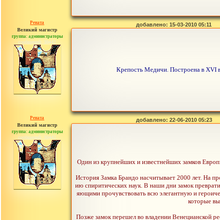
Рената
добавлено: 15-03-2010 05:11
Великий магистр
группа: администраторы
сообщений: 30442
Крепость Медичи. Построена в XVI в
Рената
добавлено: 22-06-2010 05:23
Великий магистр
группа: администраторы
сообщений: 30442
Один из крупнейших и известнейших замков Европ
История Замка Брандо насчитывает 2000 лет. На пр
ию спиритических наук. В наши дни замок преврати
яющими прочувствовать всю элегантную и героиче
которые вы
Позже замок перешел во владении Венецианской рес