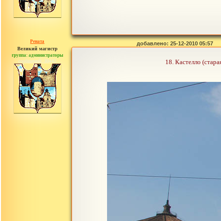
Рената
добавлено: 25-12-2010 05:57
Великий магистр
группа: администраторы
сообщений: 30442
18. Кастелло (стар