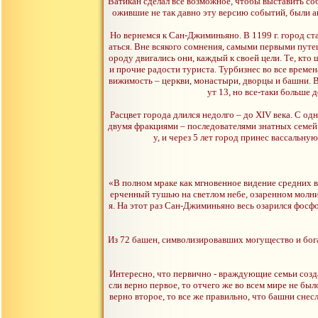
Ватикан сделал все возможное, чтобы выставить соб
ожившие не так давно эту версию событий, были 
Но вернемся к Сан-Джиминьяно. В 1199 г. город ст
аться. Вне всякого сомнения, самыми первыми пут
ороду двигались они, каждый к своей цели. Те, кто
и прочие радости туриста. Турбизнес во все време
вижимость – церкви, монастыри, дворцы и башни. В 
ут 13, но все-таки больше 
Расцвет города длился недолго – до XIV века. С о
двумя фракциями – последователями знатных семей 
у, и через 5 лет город принес вассаль
«В полном мраке как мгновенное видение средних ве
ерченный тушью на светлом небе, озаренном молние
я. На этот раз Сан-Джиминьяно весь озарился фосфо
Из 72 башен, символизировавших могущество и бог
Интересно, что первично - враждующие семьи созд
сли верно первое, то отчего же во всем мире не б
верно второе, то все же правильно, что башни сне