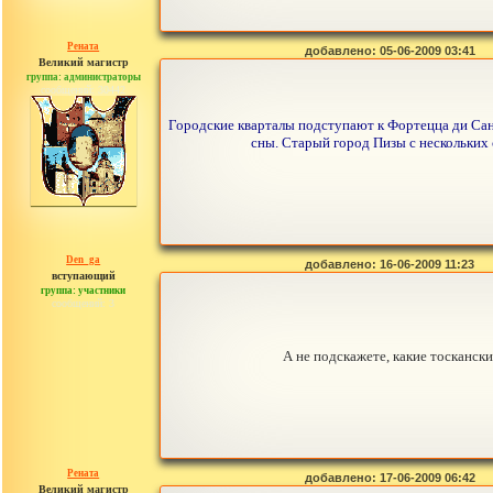
Рената
добавлено: 05-06-2009 03:41
Великий магистр
группа: администраторы
сообщений: 30442
Городские кварталы подступают к Фортецца ди Сан-
сны. Старый город Пизы с нескольких
Den_ga
добавлено: 16-06-2009 11:23
вступающий
группа: участники
сообщений: 3
А не подскажете, какие тосканск
Рената
добавлено: 17-06-2009 06:42
Великий магистр