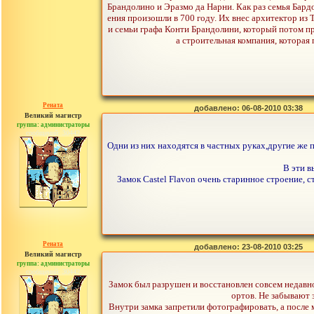
Брандолино и Эразмо да Нарни. Как раз семья Бард
ения произошли в 700 году. Их внес архитектор из 
и семьи графа Конти Брандолини, который потом пр
а строительная компания, которая
Рената
добавлено: 06-08-2010 03:38
Великий магистр
группа: администраторы
сообщений: 30442
Одни из них находятся в частных руках,другие же п
В эти в
Замок Castel Flavon очень старинное строение, с
Рената
добавлено: 23-08-2010 03:25
Великий магистр
группа: администраторы
сообщений: 30442
Замок был разрушен и восстановлен совсем недавн
ортов. Не забывают 
Внутри замка запретили фотографировать, а после 