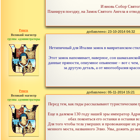
И вновь Собор Святог
Планируя поездку, на Замок Святого Ангела я отвод
Рената
добавлено: 23-10-2014 04:32
Великий магистр
группа: администраторы
сообщений: 30442
Нетипичный для Италии замок в мавританском стиле
Этот замок напоминает, наверное, сон шамаханско
данные пряности, опиумное опьянение – вот с чем, 
за другую деталь, а от многообразия крас
Рената
добавлено: 05-11-2014 15:21
Великий магистр
группа: администраторы
сообщений: 30442
Перед тем, как гиды рассказывают туристическим г
Еще в далеком 130 году нашей эры император Адриа
обах покоиться его останки и останки в
Для того чтобы тела умерших и провожающие их ро
менного моста, названного Элио. Увы, дожить до ко