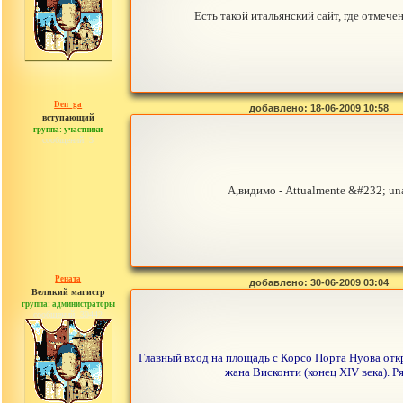
Есть такой итальянский сайт, где отмече
Den_ga
добавлено: 18-06-2009 10:58
вступающий
группа: участники
сообщений: 3
А,видимо - Attualmente &#232; una 
Рената
добавлено: 30-06-2009 03:04
Великий магистр
группа: администраторы
сообщений: 30442
Главный вход на площадь с Корсо Порта Нуова отк
жана Висконти (конец XIV века). Р