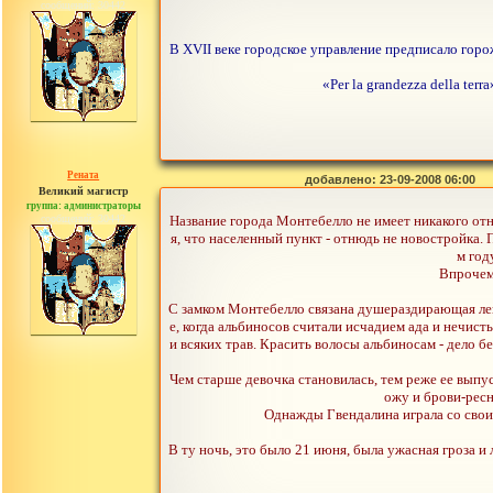
сообщений: 30442
В XVII веке городское управление предписало горо
«Per la grandezza della te
Рената
добавлено: 23-09-2008 06:00
Великий магистр
группа: администраторы
сообщений: 30442
Название города Монтебелло не имеет никакого отно
я, что населенный пункт - отнюдь не новостройка. 
м год
Впрочем 
С замком Монтебелло связана душераздирающая леге
е, когда альбиносов считали исчадием ада и нечи
и всяких трав. Красить волосы альбиносам - дело б
Чем старше девочка становилась, тем реже ее выпус
ожу и брови-ресн
Однажды Гвендалина играла со своим
В ту ночь, это было 21 июня, была ужасная гроза и