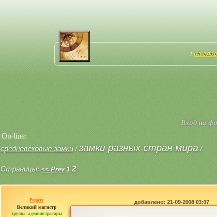
на гла
[
Вход на ф
On-line:
замки разных стран мира
средневековые замки
/
/
Страницы:
2
<< Prev
1
Рената
добавлено: 21-09-2008 03:07
Великий магистр
группа: администраторы