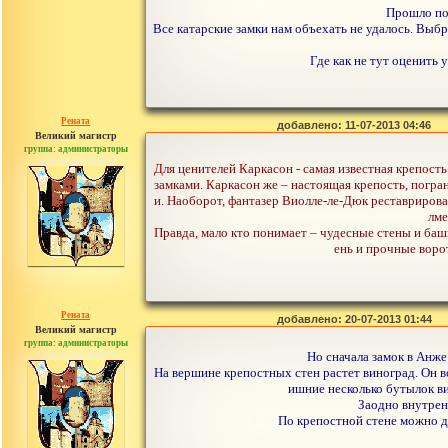
Прошло поч
Все катарские замки нам объехать не удалось. Выбр
Где как не тут оценить
Рената
добавлено: 11-07-2013 04:46
Великий магистр
группа: администраторы
сообщений: 30442
Для ценителей Каркасон - самая известная крепос
замками. Каркасон же – настоящая крепость, погр
и. Наоборот, фантазер Виолле-ле-Дюк реставрирова
лме
Правда, мало кто понимает – чудесные стены и баш
ень и прочные воро
Рената
добавлено: 20-07-2013 01:44
Великий магистр
группа: администраторы
сообщений: 30442
Но сначала замок в Анже
На вершине крепостных стен растет виноград. Он во
ишние несколько бутылок ви
Заодно внутрен
По крепостной стене можно до