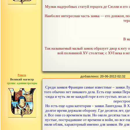
Муляж надгробных статуй герцога де Сюлли и его с
Наиболее интересная часть замка — его донжон, по
тер
В м
Так называемый малый замок образует двор к югу о
вой половиной XV столетия; с XVI века в 
Рената
добавлено: 20-06-2013 02:32
Великий магистр
группа: администраторы
сообщений: 30442
Среди замков Франции самые известные – замки Луа
того обычно нет никакого дела. Есть еще замки Пер
-сюда и чуть ли не каждой горе в его густых лесах
перестрое
Но есть еще одна категория – замки Лангедока. В 
долгое время держали оборону. Где десяток лет, г
л. Все они со временем пали. Но около десятка так 
пустые, пострадавшие от времени и войн, но все е
нили облик, характерный именно для замков. Не для