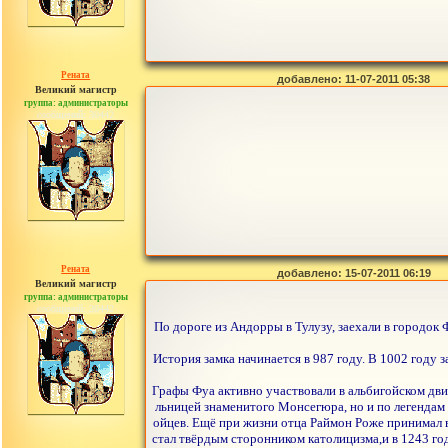
Рената
добавлено: 11-07-2011 05:38
Великий магистр
группа: администраторы
сообщений: 30442
Рената
добавлено: 15-07-2011 06:19
Великий магистр
группа: администраторы
сообщений: 30442
По дороге из Андорры в Тулузу, заехали в городок 
История замка начинается в 987 году. В 1002 году
Графы Фуа активно участвовали в альбигойском дви
льницей знаменитого Монсегюра, но и по легендам х
ойцев. Ещё при жизни отца Раймон Роже принимал в
стал твёрдым сторонником католицизма,и в 1243 го