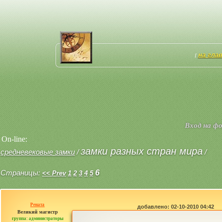
на гла
[
Вход на ф
On-line:
замки разных стран мира
средневековые замки
/
/
Страницы:
6
<< Prev
1
2
3
4
5
Рената
добавлено: 02-10-2010 04:42
Великий магистр
группа: администраторы