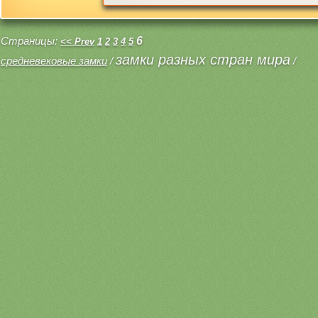
Страницы:
6
<< Prev
1
2
3
4
5
замки разных стран мира
средневековые замки
/
/