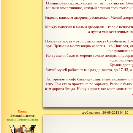
Организованных экскурсий тут не практикуют. Вмес
мным залам в тишине, каждый слушая свой голос и 
Рядом с папским дворцом расположен Малый дворец (
Между папским и малым дворцами – гора с неплохи
а путем множественных пе
Половина моста – это остатки моста Сен-Бенезе. Т
оря. Прямо на мосту видна часовня – св. Николая,
но служившая т
Но времени было отмерено только полдня и програм
й дворец пере
Крыша дворца 
Зимой музей работает как раз до заката, до 17-45, а
Ресторанов и кафе было действительно полным-полн
хню. Она стала просто не по карману. Раньше было
ком дороги блюда. Нишу «простых» мест захватили 
Рената
добавлено: 20-08-2013 04:10
Великий магистр
группа: администраторы
сообщений: 30442