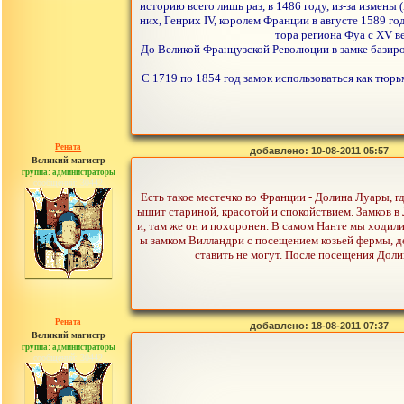
историю всего лишь раз, в 1486 году, из-за измены
них, Генрих IV, королем Франции в августе 1589 го
тора региона Фуа с XV в
До Великой Французской Революции в замке базир
C 1719 по 1854 год замок использоваться как тюрь
Рената
добавлено: 10-08-2011 05:57
Великий магистр
группа: администраторы
сообщений: 30442
Есть такое местечко во Франции - Долина Луары, гд
ышит стариной, красотой и спокойствием. Замков в
и, там же он и похоронен. В самом Нанте мы ходил
ы замком Вилландри с посещением козьей фермы, де
ставить не могут. После посещения Доли
Рената
добавлено: 18-08-2011 07:37
Великий магистр
группа: администраторы
сообщений: 30442