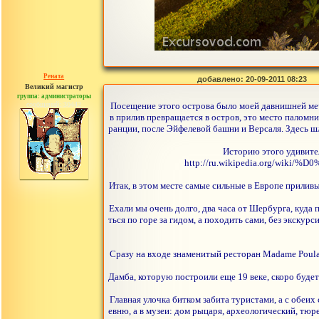
Рената
добавлено: 20-09-2011 08:23
Великий магистр
группа: администраторы
сообщений: 30442
Посещение этого острова было моей давнишней мечт
в прилив превращается в остров, это место паломн
ранции, после Эйфелевой башни и Версаля. Здесь шл
Историю этого удивител
http://ru.wikipedia.org
Итак, в этом месте самые сильные в Европе приливы 
Ехали мы очень долго, два часа от Шербурга, куда
ться по горе за гидом, а походить сами, без экскурс
Сразу на входе знаменитый ресторан Madame Poular
Дамба, которую построили еще 19 веке, скоро будет
Главная улочка битком забита туристами, а с обеих
евню, а в музеи: дом рыцаря, археологический, тю