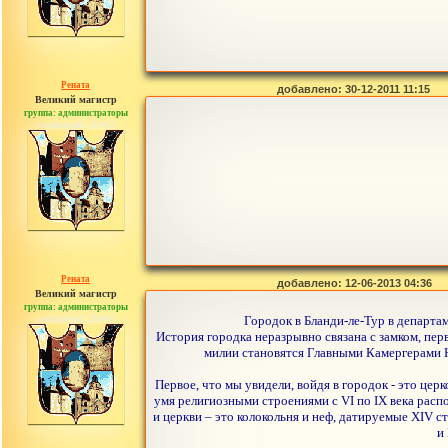
Рената
добавлено: 30-12-2011 11:15
Великий магистр
группа: администраторы
сообщений: 30442
Рената
добавлено: 12-06-2013 04:36
Великий магистр
группа: администраторы
сообщений: 30442
Городок в Бланди-ле-Тур в департа
История городка неразрывно связана с замком, пер
милии становятся Главными Камергерами Н
Первое, что мы увидели, войдя в городок - это це
умя религиозными строениями с VI по IX века расп
и церкви – это колокольня и неф, датируемые XIV 
и