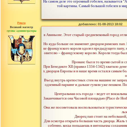
На самом деле это огромный гобелен, называется "А
той картины. Самый большой гобелен в мире
Рената
добавлено: 01-08-2013 18:02
Великий магистр
группа: администраторы
сообщений: 30442
в Авиньоне. Этот старый средневековый город отл
Но куда больше он знаменит дворцом римских пап. 
ке французского короля одолел предыдущего папу, 
овителю – французскому королю. Короли тогда были
Прованс был в то время сытой и с
При Бенедикте XII (правил 1334-1342) хватило ден
х дворцов Европы и в наше время остался самым бо
о
Въезд внутрь крепостных стен на машине не запреще
одземный паркинг и дальше гуляли уже пешком. По
Центральная ось города – ведет от вокзальны
Заканчивается она Часовой площадью (Place de Hor
Она же посоветовала воспользоваться туристическ
льз
Дворец пап стоит на небольшой, 
Для осмотра открыта большая часть дворца. Жаль то
собенно, когда попадаешь в интерьеры сохранив