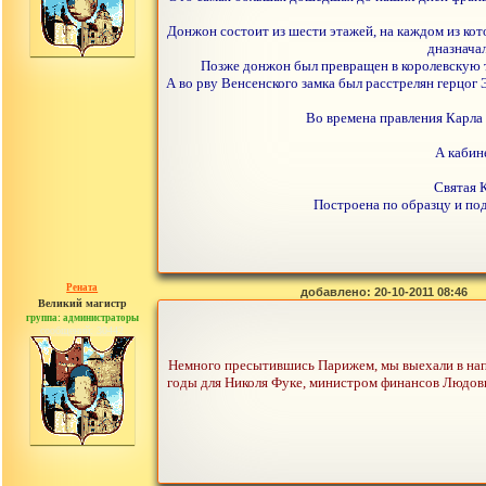
Донжон состоит из шести этажей, на каждом из ко
дназначал
Позже донжон был превращен в королевскую тю
А во рву Венсенского замка был расстрелян герцог
Во времена правления Карла
А кабин
Святая 
Построена по образцу и под
Рената
добавлено: 20-10-2011 08:46
Великий магистр
группа: администраторы
сообщений: 30442
Немного пресытившись Парижем, мы выехали в напр
годы для Николя Фуке, министром финансов Людови