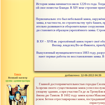
История замка начинается около 1220-го года. Тогд
ой свое поместье Бланди. В XIV веке строение пр
Первоначально это был небольшой замок, окружённ
замка, в частности, по строительству трёх башен,
ительно развиваются оборонительные сооружения 
ди становится образцом укреплённого замка. Стр
В XV – XVII вв. укреплённый замок теряет своё об
Виллар, владелец Во-ле-Виконта, приоб
Выкупленный муниципалитетом в 1883 году, разруш
нают первые работы по восстановлению замка. В
Рената
добавлено: 12-06-2013 04:39
Великий магистр
группа: администраторы
сообщений: 30442
Главной достопримечательностью городка Сюлли-с
За время своего существования замок успел послу
ующему зданию, а при участии Ги де ла Тремуйля в
ймона дю Тампля. В 1602 году замок купил Максим
рском. Бетюн отреставрировал замок, пострадавши
еприступну