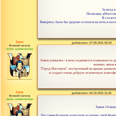
За вход в
Поскольку аббатство
В столетн
Наверное, было бы здорово остаться на ночь и посм
Рената
добавлено: 27-09-2011 05:24
Великий магистр
группа: администраторы
сообщений: 30442
Замок уникален - в нем соединяется гениальность 
ионных ляпов к
"Город Мастеров", построенный на крыше донжона 
и создает очень добрую человечную атмосфер
Рената
добавлено: 04-10-2011 11:26
Великий магистр
группа: администраторы
сообщений: 30442
Замок 14 века
Это самая большая дошедшая до наших дней францу