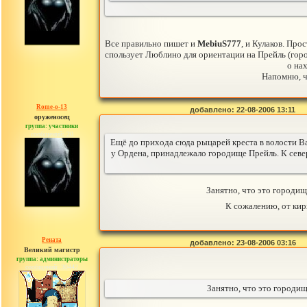
Все правильно пишет и
MebiuS777
, и Кулаков. Про
спользует Люблино для ориентации на Прейль (горо
о на
Напомню, ч
Rome-o-13
добавлено: 22-08-2006 13:11
оруженосец
группа: участники
сообщений: 20
Ещё до прихода сюда рыцарей креста в волости Ва
у Ордена, принадлежало городище Прейль. К север
Занятно, что это городи
К сожалению, от кир
Рената
добавлено: 23-08-2006 03:16
Великий магистр
группа: администраторы
сообщений: 30442
Занятно, что это городи