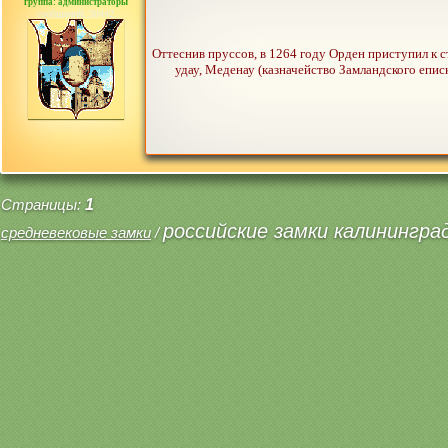
группа: администраторы
сообщений: 30442
Оттеснив пруссов, в 1264 году Орден приступил к с
удау, Меденау (казначейство Замландского еписк
Страницы:
1
российские замки калинингра
средневековые замки
/