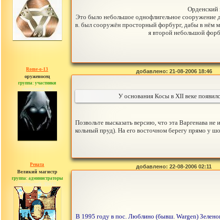
Орденский 
Это было небольшое однофлигельное сооружение дл
в. был сооружён просторный форбург, дабы в нём м
я второй небольшой форбу
Rome-o-13
добавлено: 21-08-2006 18:46
оруженосец
группа: участники
сообщений: 20
У основания Косы в XII веке появил
Позвольте высказать версию, что эта Варгенава не 
кольный пруд). На его восточном берегу прямо у шо
Рената
добавлено: 22-08-2006 02:11
Великий магистр
группа: администраторы
сообщений: 30442
В 1995 году в пос. Люблино (бывш. Wargen) Зелен