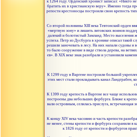
к 1264 году. Орденский хронист записал: «Никто не
братить их в христианскую веру». Именно тогда пр
репости крестоносцы построили свою крепость типа
Со второй половины XIII века Тевтонский орден вв
«мертвую зону» и лишить литовских воинов поддер
далекий и болотистый Замланд. Место выселения ж
успеха. Петр из Дусбурга в хронике описал такой с
решили заночевать в лесу. На них напали судовы и 
то было сооружение в виде ствола дерева, на вет
ев». В XIX веке знак разобрали и установили каме
К 1299 году в Варгене построили большой укрепле
этих мест стали прокладывать канал Ландграбен, к
с
К 1399 году крепость в Варгене все чаще использо
построены два небольших форбурга. Ближе к крепос
вали островным, селилась прислуга, встречающая 
К концу XIV века часовню и часть крепости разобр
не менее, стены крепости и форбурга сохранили в к
к 1826 году от крепости и форбургов прак