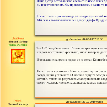
Ныне хутор Котельниково состоит из нескольких д
ом и чертополохом. Мы проваливались в какие-то н
Ныне только шум водопада от полуразрушенной пл
XIX века стоял великолепный дворец графа Фридрих
Фон-Барон
добавлено: 04-09-2007 10:55
великий магистр
группа: участники
сообщений: 3391
Тот 1525 год был связан с большим крестьянским в
спаром, восставшие крестьяне, число которых дост
Восставшие напрасно ждали от горожан Кёнигсберг
Переговоры состоялись близ деревни Варген (ныне 
возвращения уехавшего в Силезию герцога Альбрехт
остей. С таким же результатом завершились на сле
тысячи человек, частью на лошадях, частью пешко
Рената
добавлено: 27-11-2010 06:02
Великий магистр