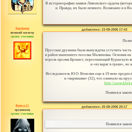
В историографии замков Ливонского ордена (которы
и. Правда, их было немного. Возможно и в В
Фон-Барон
добавлено: 23-08-2006 17:43
великий магистр
группа: участники
сообщений: 3391
Полюб
Прусская дружина была вынуждена уступить часть 
в район нынешнего поселка Малиновка. Основав на н
нтроль пролив Брокист, пересекающий Куршскую кос
и «из варяг в греки», н
Исследователь Ю.О. Венелин еще в 19 веке предпола
и «варинами» (32), что означало на пру
http://www.klg
Появился законо
Rome-o-13
добавлено: 25-08-2006 20:17
оруженосец
группа: участники
сообщений: 20
Появился законо