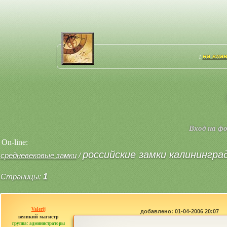
на гла
[
Вход на ф
On-line:
российские замки калинингра
средневековые замки
/
Страницы:
1
Valerij
добавлено: 01-04-2006 20:07
великий магистр
группа: администраторы