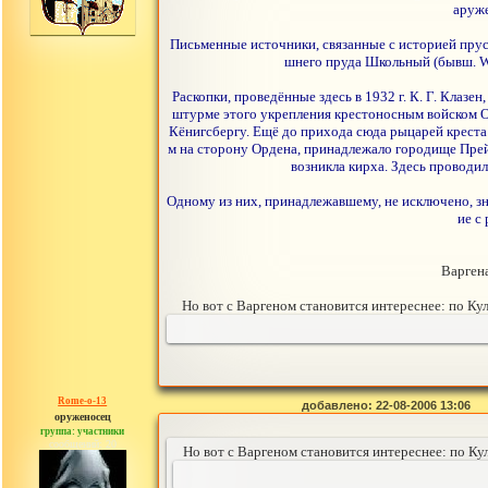
аруже
Письменные источники, связанные с историей прусс
шнего пруда Школьный (бывш. War
Раскопки, проведённые здесь в 1932 г. К. Г. Клаз
штурме этого укрепления крестоносным войском О
Кёнигсбергу. Ещё до прихода сюда рыцарей креста 
м на сторону Ордена, принадлежало городище Прейл
возникла кирха. Здесь проводил
Одному из них, принадлежавшему, не исключено, з
ие с
Варгена
Но вот с Варгеном становится интереснее: по Ку
Rome-o-13
добавлено: 22-08-2006 13:06
оруженосец
группа: участники
сообщений: 20
Но вот с Варгеном становится интереснее: по К