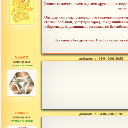
Своими семиметровыми ладьями дружинники перегор
ых то
Она шла настолько успешно, что сведения о поселен
его как "большой, цветущий город, находящийся на 
и Варгенаву. Дружинники рассеялись по Балтийско
Оставшись без дружины, Самбия стала легкой
MebiuS777
добавлено: 04-04-2006 20:58
ландмаршал
группа: участники
сообщений: 179
MebiuS777
добавлено: 04-04-2006 21:09
ландмаршал
группа: участники
сообщений: 179