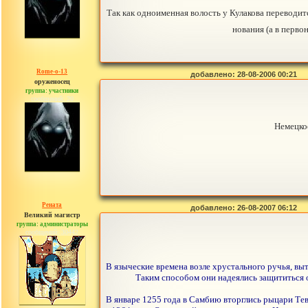
Так как одноименная волость у Кулакова переводитс
нования (а в перв
Rome-o-13
добавлено: 28-08-2006 00:21
оруженосец
группа: участники
сообщений: 20
Немецкое
Рената
добавлено: 26-08-2007 06:12
Великий магистр
группа: администраторы
сообщений: 30442
В языческие времена возле хрустального ручья, вы
Таким способом они надеялись защититься о
В январе 1255 года в Самбию вторглись рыцари Тев