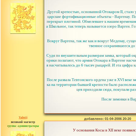
сообщений: 3753
Другой крепостью, основанной Отокаром II, стало
царские фортификационные объекты - Варгенау. По
перекрыт плотиной. Обмелевшее к нашим временам о
а Школьное, так теперь называется озеро Варген. Г
Вокруг Варгена, так же как и вокруг Меденау, суще
твенное сохранившееся до 
Судя по внушительным размерам замка, который ок
орики полагают, что армия Отокара в Варгене насчи
я насчитывалось до 6 тысяч рыцарей. И эта цифра 
После развала Тевтонского ордена уже в XVI веке 
ка на территории бывшей крепости было расположе
цев приходили сюда, покупали раз
После зимовки в Ва
Valerij
добавлено: 01-04-2006 20:20
великий магистр
группа: администраторы
сообщений: 3753
У основания Косы в XII веке появил