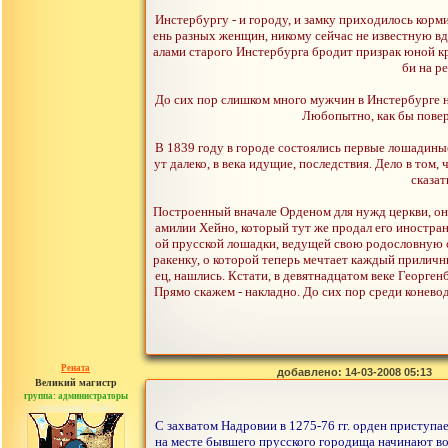
Инстербургу - и городу, и замку приходилось корм
ень разных женщин, никому сейчас не известную вд
алами старого Инстербурга бродит призрак юной к
би на р
До сих пор слишком много мужчин в Инстербурге на
Любопытно, как бы поверн
В 1839 году в городе состоялись первые лошадиные 
ут далеко, в века идущие, последствия. Дело в том
сказат
Построенный вначале Орденом для нужд церкви, он в
амилии Хейно, который тут же продал его иностра
ой прусской лошадки, ведущей свою родословную 
ракенку, о которой теперь мечтает каждый приличны
ец, нашлись. Кстати, в девятнадцатом веке Георге
Прямо скажем - накладно. До сих пор среди коневод
Рената
добавлено: 14-03-2008 05:13
Великий магистр
группа: администраторы
сообщений: 30442
С захватом Надровии в 1275-76 гг. орден приступа
на месте бывшего прусского городища начинают во