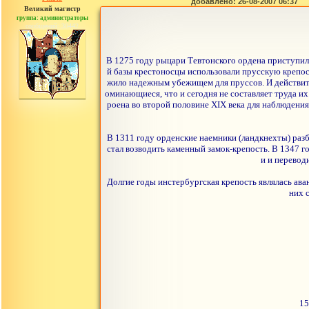
добавлено: 26-08-2007 06:37
Великий магистр
группа: администраторы
сообщений: 30442
В 1275 году рыцари Тевтонского ордена приступил
й базы крестоносцы использовали прусскую крепос
жило надежным убежищем для пруссов. И действител
оминающиеся, что и сегодня не составляет труда и
роена во второй половине XIX века для наблюдения
В 1311 году орденские наемники (ландкнехты) разби
стал возводить каменный замок-крепость. В 1347 
и и перевод
Долгие годы инстербургская крепость являлась ав
них 
15