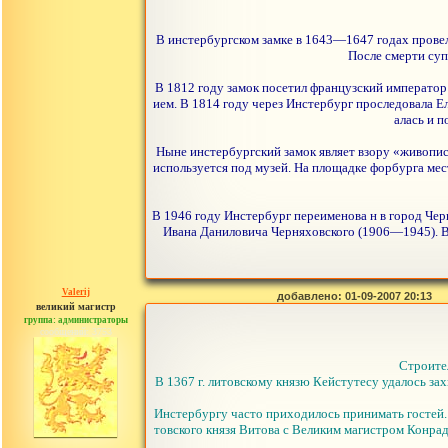
В инстербургском замке в 1643—1647 годах провел
После смерти суп
В 1812 году замок посетил французский император
ием. В 1814 году через Инстербург проследовала Е
алась и 
Ныне инстербургский замок являет взору «живописн
используется под музей. На площадке форбурга мес
В 1946 году Инстербург переименова н в город Че
Ивана Даниловича Черняховского (1906—1945). В 
Valerij
добавлено: 01-09-2007 20:13
великий магистр
группа: администраторы
сообщений: 3753
Строител
В 1367 г. литовскому князю Кейстутесу удалось зах
Инстербургу часто приходилось принимать гостей. В
товского князя Витова с Великим магистром Конрад