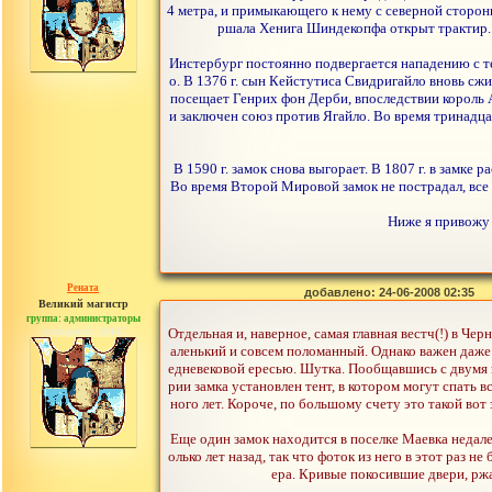
4 метра, и примыкающего к нему с северной сторон
ршала Хенига Шиндекопфа открыт трактир. 
Инстербург постоянно подвергается нападению с те
о. В 1376 г. сын Кейстутиса Свидригайло вновь сжи
посещает Генрих фон Дерби, впоследствии король А
и заключен союз против Ягайло. Во время тринадца
В 1590 г. замок снова выгорает. В 1807 г. в замк
Во время Второй Мировой замок не пострадал, все 
Ниже я привожу 
Рената
добавлено: 24-06-2008 02:35
Великий магистр
группа: администраторы
сообщений: 30442
Отдельная и, наверное, самая главная вестч(!) в Че
аленький и совсем поломанный. Однако важен даже н
едневековой ересью. Шутка. Пообщавшись с двумя п
рии замка установлен тент, в котором могут спать 
ного лет. Короче, по большому счету это такой вот
Еще один замок находится в поселке Маевка недалек
олько лет назад, так что фоток из него в этот раз н
ера. Кривые покосившие двери, ржа