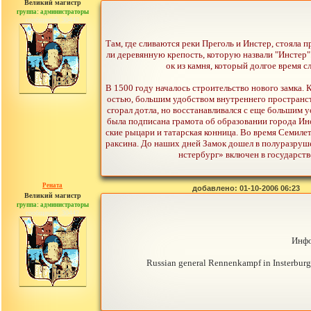
Великий магистр
группа: администраторы
сообщений: 30442
Там, где сливаются реки Преголь и Инстер, стояла п
ли деревянную крепость, которую назвали "Инстер
ок из камня, который долгое время 
В 1500 году началось строительство нового замка.
остью, большим удобством внутреннего пространств
сгорал дотла, но восстанавливался с еще большим у
была подписана грамота об образовании города Инс
ские рыцари и татарская конница. Во время Семиле
раксина. До наших дней Замок дошел в полуразруш
нстербург» включен в государств
Рената
добавлено: 01-10-2006 06:23
Великий магистр
группа: администраторы
сообщений: 30442
Инфо
Russian general Rennenkampf in Insterburg 