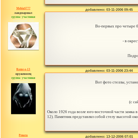
MebiuS777
добавлено: 03-11-2006 09:45
ландмаршал
группа: участники
сообщений: 179
Во-первых про четыре б
- в окре
Подро
Rome-o-13
добавлено: 03-11-2006 23:44
оруженосец
группа: участники
сообщений: 20
Вот фото стеллы, устано
(с с
Около 1926 года возле юго-восточной части замка 
12). Памятник представлял собой стелу высотой око
Рената
добавлено: 13-12-2006 07:01