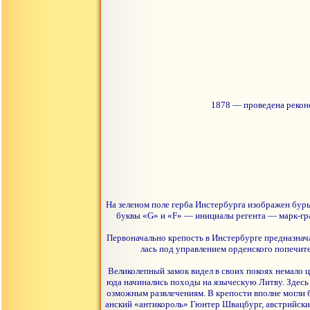
1878 — проведена реконс
На зеленом поле герба Инстербурга изображен буры
буквы «G» и «F» — инициалы регента — марк-гра
Первоначально крепость в Инстербурге предназнач
лась под управлением орденского попечит
Великолепный замок видел в своих покоях немало 
юда начинались походы на языческую Литву. Здесь
озможным развлечениям. В крепости вполне могли 
анский «антикороль» Гюнтер Швацбург, австрийский 