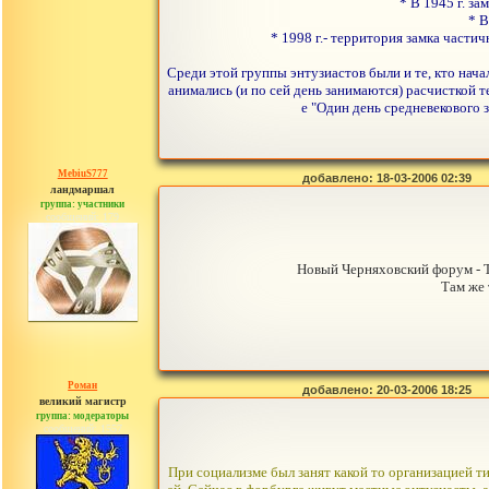
* В 1945 г. з
* В
* 1998 г.- территория замка части
Среди этой группы энтузиастов были и те, кто нача
анимались (и по сей день занимаются) расчисткой т
е "Один день средневекового з
MebiuS777
добавлено: 18-03-2006 02:39
ландмаршал
группа: участники
сообщений: 179
Новый Черняховский форум - Т
Там же
Роман
добавлено: 20-03-2006 18:25
великий магистр
группа: модераторы
сообщений: 1557
При социализме был занят какой то организацией т