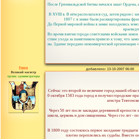
После Грюнвальдской битвы начался закат Ордена, 
В XVIII в. В нём располагался суд, затем рядом с
1807 г. в замке были расквартированы фра
До Первой мировой войны в замке находились земел
краеведч
Во время взятия города советскими войсками замок
ствие ухода за памятником привело к тому, что зам
лы. Здание передано некоммерческой организации «
Рената
добавлено: 13-10-2007 06:00
Великий магистр
группа: администраторы
сообщений: 30442
Сейчас это второй по величине город нашей област
0 октября 1583 года город и получил городские пра
агистра Тевтонск
Через 50 лет после закладки деревянной крепости
школа, церковь и дом священника. Через сто лет - п
В 1809 году состоялось первое заседание тридцати 
плотно переплелись их судьбы. Вместе о