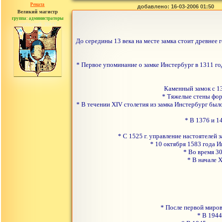
Рената
добавлено: 16-03-2006 01:50
Великий магистр
группа: администраторы
сообщений: 30442
До середины 13 века на месте замка стоит древнее
* Первое упоминание о замке Инстербург в 1311 г
Каменный замок с 13
* Тяжелые стены фор
* В течении XIV столетия из замка Инстербург было
* В 1376 и 1
* С 1525 г. управление настоятелей 
* 10 октября 1583 года 
* Во время 3
* В начале 
* После первой миров
* В 1944