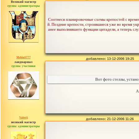
Великий магистр
группа: администраторы
сообщений: 30442
Соотнеся планировочные схемы крепостей с време
й. Поздние крепости, строившиеся уже во время укр
анее выполнявшего функции цитадели, а теперь сл
MebiuS777
добавлено: 13-12-2006 19:25
ландмаршал
группа: участники
сообщений: 179
Вот фото стеллы, устано
А
Valerij
добавлено: 21-12-2006 11:26
великий магистр
группа: администраторы
сообщений: 3753