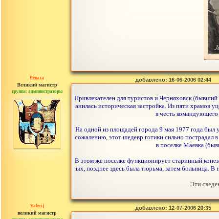
Рената
добавлено: 16-06-2006 02:44
Великий магистр
группа: администраторы
сообщений: 30442
Привлекателен для туристов и Черняховск (бывший 
анилась историческая застройка. Из пяти храмов у
в честь командующего
На одной из площадей города 9 мая 1977 года был 
сожалению, этот шедевр готики сильно пострадал в
в поселке Маевка (быв
В этом же поселке функционирует старинный конеза
ых, позднее здесь была тюрьма, затем больница. В 
Эти сведе
Valerij
добавлено: 12-07-2006 20:35
великий магистр