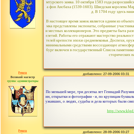
мтурского замка. 10 октября 1583 года разросшийс
а фон Ансбаха (1539-1603). Шведская королева Мар
д. В 1704 году здесь на
В настоящее время замок является одним из объек
мка представлены экспонаты, собранные участникам
и местных коллекционеров. Это предметы быта разн
елетий. Работы его отражают мастерство реальнос
телей крепости эпохи средневековья. Доспехи, оруж
минимальными средствами воссоздающее атмосферу 
бург включен в государственный Список памятников
сторических н
Рената
добавлено: 27-09-2006 03:31
Великий магистр
группа: администраторы
сообщений: 30442
По меньшей мере, три десятка лет Геннадий Разум
ин, открытки и фотографии - и, по крупицам букваль
ужавших, о людях, судьбы и дела которых были свя
http://www.klg
Рената
добавлено: 28-09-2006 03:27