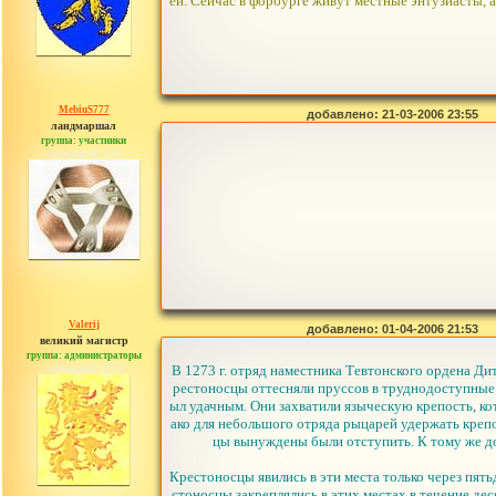
ей. Сейчас в форбурге живут местные энтузиасты, 
MebiuS777
добавлено: 21-03-2006 23:55
ландмаршал
группа: участники
сообщений: 179
Valerij
добавлено: 01-04-2006 21:53
великий магистр
группа: администраторы
сообщений: 3753
В 1273 г. отряд наместника Тевтонского ордена Д
рестоносцы оттесняли пруссов в труднодоступные 
ыл удачным. Они захватили языческую крепость, ко
ако для небольшого отряда рыцарей удержать креп
цы вынуждены были отступить. К тому же до
Крестоносцы явились в эти места только через пять
стоносцы закреплялись в этих местах в течение дес