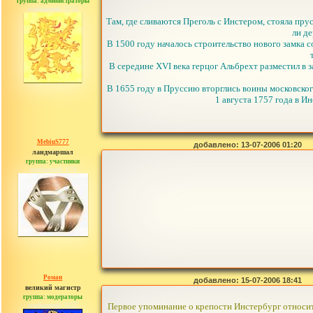
группа: администраторы
сообщений: 3753
Там, где сливаются Преголь с Инстером, стояла пру
ли де
В 1500 году началось строительство нового замка 
В середине XVI века герцог Альбрехт разместил в 
В 1655 году в Пруссию вторглись воины московског
1 августа 1757 года в И
MebiuS777
добавлено: 13-07-2006 01:20
ландмаршал
группа: участники
сообщений: 179
Роман
добавлено: 15-07-2006 18:41
великий магистр
группа: модераторы
сообщений: 1557
Первое упоминание о крепости Инстербург относитс