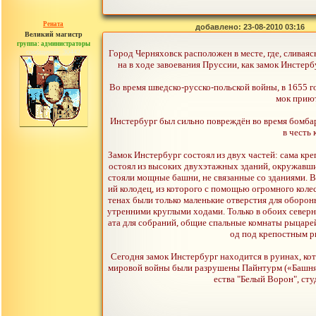
Рената
добавлено: 23-08-2010 03:16
Великий магистр
группа: администраторы
сообщений: 30442
Город Черняховск расположен в месте, где, сливая
на в ходе завоевания Пруссии, как замок Инстер
Во время шведско-русско-польской войны, в 1655 год
мок приют
Инстербург был сильно повреждён во время бомбард
в честь
Замок Инстербург состоял из двух частей: сама кр
остоял из высоких двухэтажных зданий, окружавших
стояли мощные башни, не связанные со зданиями. В
ий колодец, из которого с помощью огромного колес
тенах были только маленькие отверстия для оборон
утренними круглыми ходами. Только в обоих север
ата для собраний, общие спальные комнаты рыцаре
од под крепостным рв
Сегодня замок Инстербург находится в руинах, ко
мировой войны были разрушены Пайнтурм («Башня п
ества "Белый Ворон", ст