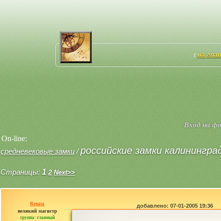
на гла
[
Вход на ф
On-line:
российские замки калинингра
средневековые замки
/
Страницы:
1
2
Next>>
Renata
добавлено: 07-01-2005 19:36
великий магистр
группа: главный