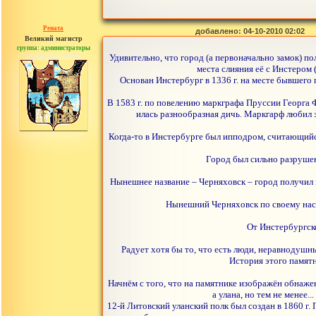
Рената
добавлено: 04-10-2010 02:02
Великий магистр
группа: администраторы
сообщений: 30442
Удивительно, что город (а первоначально замок) п
места слияния её с Инстером
Основан Инстербург в 1336 г. на месте бывшего 
В 1583 г. по повелению маркграфа Пруссии Георга
илась разнообразная дичь. Маркгарф любил з
Когда-то в Инстербурге был ипподром, считающийся
Город был сильно разрушен
Нынешнее название – Черняховск – город получил в
Нынешний Черняховск по своему насел
От Инстербургско
Радует хотя бы то, что есть люди, неравнодушны
История этого памятн
Начнём с того, что на памятнике изображён обнаже
а улана, но тем не менее
12-й Литовский уланский полк был создан в 1860 г.