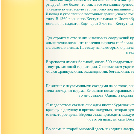
рыцарей, тем более что, как и все остальные креп
чительную литовскую территорию под названием Ж
й повод к укреплению восточных границ своего госу
тило. В 1369 г. их князь Кестутис напал на Инстерб
ость, но не надолго. Еще через 6 лет сын Кестутиса
Для строительства замка и замковых сооружений пр
аньше технология изготовления кирпича требовала
ые, залетали птицы. Поэтому на некоторых кирпич
а те
В крепости имелся большой, около 500 квадратных 
ь внутрь замковой территории. С появлением укреп
лнялся французскими, голландскими, богемскими, в
Покончив с неугомонными соседями на востоке, рыц
жена последняя ведьма. Ее сожгли после страшных 
го не осталось. Однако в подва
С колдовством связана еще одна инстербургская ис
красивую девушку и притом колдунью, которая руш
ез некоторое время Верона стала приходить кажду
я от этой напасти, саги Во
Во времена второй мировой здесь находился лагер