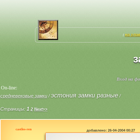
на гла
[
з
Вход на ф
On-line:
эстония замки разные
средневековые замки
/
/
Страницы:
1
2
Next>>
castles-ren
добавлено: 26-04-2004 00:27