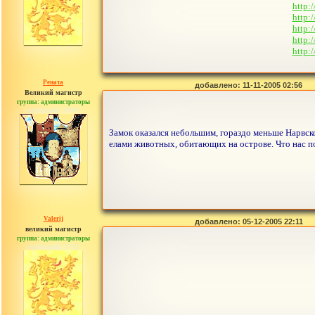
http:
http:
http:
http:
http:
Рената
добавлено: 11-11-2005 02:56
Великий магистр
группа: администраторы
сообщений: 30442
Замок оказался небольшим, гораздо меньше Нарвског
елами животных, обитающих на острове. Что нас по
Valerij
добавлено: 05-12-2005 22:11
великий магистр
группа: администраторы
сообщений: 3753