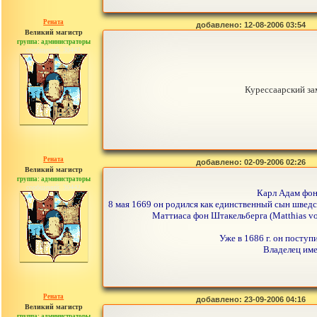
Рената
добавлено: 12-08-2006 03:54
Великий магистр
группа: администраторы
сообщений: 30442
Курессаарский за
Рената
добавлено: 02-09-2006 02:26
Великий магистр
группа: администраторы
сообщений: 30442
Карл Адам фон 
8 мая 1669 он родился как единственный сын шведско
Маттиаса фон Штакельберга (Matthias von
Уже в 1686 г. он посту
Владелец имен
Рената
добавлено: 23-09-2006 04:16
Великий магистр
группа: администраторы