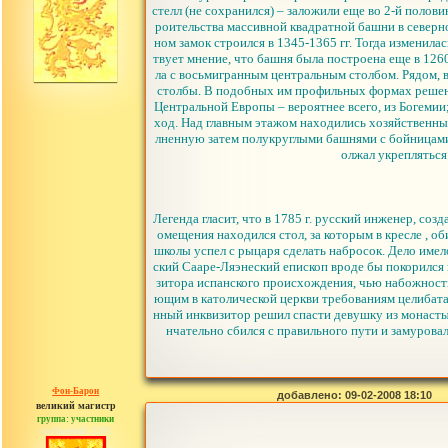
стелл (не сохранился) – заложили еще во 2-й полови
роительства массивной квадратной башни в северно
ном замок строился в 1345-1365 гг. Тогда измени
твует мнение, что башня была построена еще в 1260
ла с восьмигранным центральным столбом. Рядом,
столбы. В подобных им профильных формах решены 
Центральной Европы – вероятнее всего, из Богемии
ход. Над главным этажом находились хозяйственные
лненную затем полукруглыми башнями с бойницами д
олжал укрепляться
Легенда гласит, что в 1785 г. русский инженер, со
омещения находился стол, за которым в кресле , о
школы успел с рыцаря сделать набросок. Дело имел
ский Сааре-Ляэнеский епископ вроде бы покорился 
зитора испанского происхождения, чью набожность
ющим в католической церкви требованиям целибата
нный инквизитор решил спасти девушку из монастыр
нчательно сбился с правильного пути и замурова
Фон-Барон
добавлено: 09-02-2008 18:10
великий магистр
группа: участники
сообщений: 3391