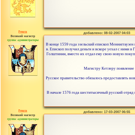
Рената
добавлено: 08-02-2007 04:03
Великий магистр
группа: администраторы
сообщений: 30442
В конце 1559 года эзельский епископ Менниггаузен 
в. Епископ получил деньги и вскоре уехал с ними 
Голштинии, вместо их отдал ему свою новую покупку
Магистру Кетлеру появление М
Русское правительство обязалось предоставлять но
В начале 1576 года шеститысячный русский отряд в
Рената
добавлено: 17-03-2007 06:55
Великий магистр
группа: администраторы
сообщений: 30442