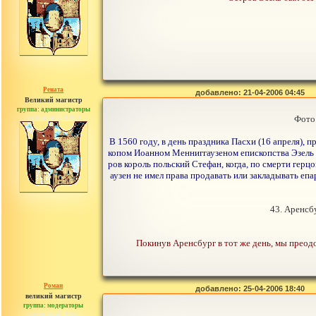
Рената
добавлено: 21-04-2006 04:45
Великий магистр
группа: администраторы
сообщений: 30442
Фото
В 1560 году, в день праздника Пасхи (16 апреля), 
копом Иоанном Менниггаузеном епископства Эзель и 
ров король польский Стефан, когда, по смерти герц
аузен не имел права продавать или закладывать епа
43. Аренсбу
Покинув Аренсбург в тот же день, мы преодо
Роман
добавлено: 25-04-2006 18:40
великий магистр
группа: модераторы
сообщений: 1557