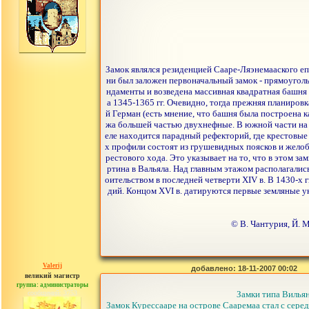
Замок являлся резиденцией Сааре-Ляэнемааского епи
ни был заложен первоначальный замок - прямоугольн
ндаменты и возведена массивная квадратная башня 
а 1345-1365 гг. Очевидно, тогда прежняя планиров
й Герман (есть мнение, что башня была построена к
жа большей частью двухнефные. В южной части на 
еле находится парадный рефекторий, где крестовы
х профили состоят из грушевидных поясков и жело
рестового хода. Это указывает на то, что в этом з
ртина в Вальяла. Над главным этажом располагали
оительством в последней четверти XIV в. В 1430-х
дий. Концом XVI в. датируются первые земляные ук
© В. Чантурия, Й. 
Valerij
добавлено: 18-11-2007 00:02
великий магистр
группа: администраторы
сообщений: 3753
Замки типа Вильян
Замок Курессааре на острове Сааремаа стал с сере