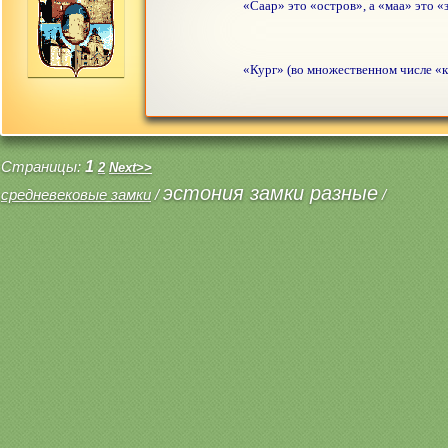
«Саар» это «остров», а «маа» это «
«Кург» (во множественном числе «ку
Страницы:
1
2
Next>>
эстония замки разные
средневековые замки
/
/