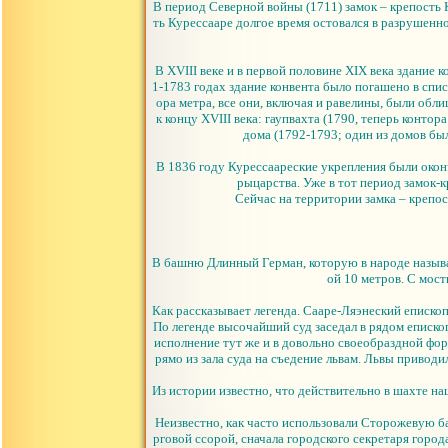
В период Северной войны (1711) замок – крепость 
ть Курессааре долгое время остовался в разрушенн
В XVIII веке и в первой половине XIX века здание 
1-1783 годах здание конвента было погашено в спи
ора метра, все они, включая и равелины, были об
к концу XVIII века: гаупвахта (1790, теперь конто
дома (1792-1793; один из домов был
В 1836 году Курессаареские укрепления были оконч
рыцарства. Уже в тот период замок-
Сейчас на территории замка – крепо
В башню Длинный Герман, которую в народе назыв
ой 10 метров. С мос
Как рассказывает легенда. Сааре-Ляэнеский еписко
По легенде высочайший суд заседал в рядом еписк
исполнение тут же и в довольно своеобраздной фор
рямо из зала суда на съедение львам. Львы приво
Из истории известно, что действительно в шахте наш
Неизвестно, как часто использовали Сторожевую ба
рговой ссорой, сначала городского секретаря город