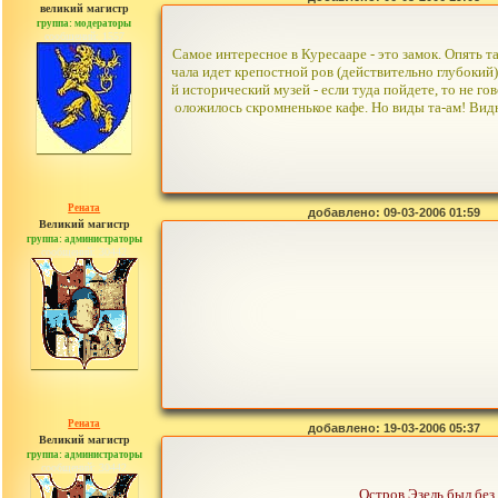
великий магистр
группа: модераторы
сообщений: 1557
Самое интересное в Куресааре - это замок. Опять т
чала идет крепостной ров (действительно глубокий
й исторический музей - если туда пойдете, то не го
оложилось скромненькое кафе. Но виды та-ам! Видн
Рената
добавлено: 09-03-2006 01:59
Великий магистр
группа: администраторы
сообщений: 30442
Рената
добавлено: 19-03-2006 05:37
Великий магистр
группа: администраторы
сообщений: 30442
Остров Эзель был без