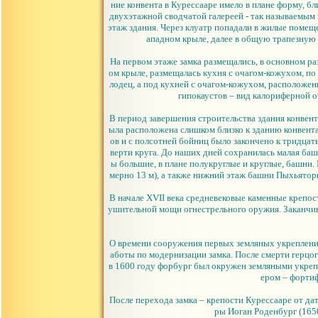
ние конвента в Курессааре имело в плане форму, б
двухэтажной сводчатой галереей - так называемым к
этаж здания. Через клуатр попадали в жилые помещ
ападном крыле, далее в общую трапезную 
На первом этаже замка размещались, в основном 
ом крыле, размещалась кухня с очагом-кожухом, по
лодец, а под кухней с очагом-кожухом, расположен
гипокаустов – вид калориферной о
В период завершения строительства здания конвент
ыла расположена слишком близко к зданию конвент
ов и с полсотней бойниц было закончено к тридца
верти круга. До наших дней сохранилась малая башн
ы большие, в плане полукруглые и круглые, башни.
мерно 13 м), а также нижний этаж башни Пыхьяторн
В начале XVII века средневековые каменные крепос
ушительной мощи огнестрельного оружия. Заканчив
О времени сооружения первых земляных укреплений
аботы по модернизации замка. После смерти герцог
в 1600 году форбург был окружен земляными укрепл
ером – форти
После перехода замка – крепости Курессааре от д
ры Иоган Роденбург (1650