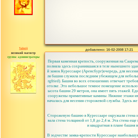
Valerij
добавлено: 16-02-2008 17:21
великий магистр
группа: администраторы
сообщений: 3753
Первая каменная крепость, сооруженная на Саарема
полняла здесь сохранившаяся в теле нынешнего зда
й замок Курессааре (Аренсбург)очередь, для несен
ля башня служила последним убежищем для небольш
rgfried). Башня во всех отношениях отвечает требо
отолке. Это небольшое темное помещение использова
ысота башни 29 метров, она имеет пять этажей. Ед
сооружены примитивные камины. Нижние этажи име
началась для несения сторожевой службы. Здесь ж
Сторожевую башню в Курессааре окружали стена и 
вала стена толщиной от 1,8 до 2,4 м. Эта стена еще
и квадратная в плане башня 
В зодчестве замка-крепости Курессааре наибольшую