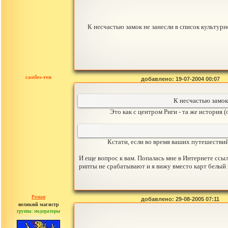
К несчастью замок не занесли в список культу
castles-ren
добавлено: 19-07-2004 00:07
К несчастью замок
Это как с центром Риги - та же история 
Кстати, если во время ваших путешествий
И еще вопрос к вам. Попалась мне в Интернете ссы
рипты не срабатывают и я вижу вместо карт белый э
Роман
добавлено: 29-08-2005 07:11
великий магистр
группа: модераторы
сообщений: 1557