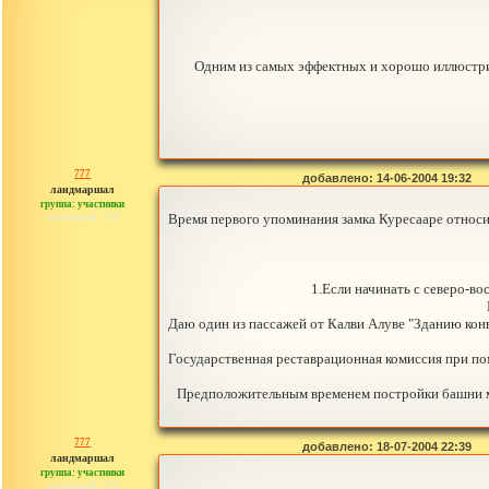
Одним из самых эффектных и хорошо иллюстри
777
добавлено: 14-06-2004 19:32
ландмаршал
группа: участники
сообщений: 159
Время первого упоминания замка Куресааре относит
1.Если начинать с северо-во
Даю один из пассажей от Калви Алуве "Зданию конв
Государственная реставрационная комиссия при по
Предположительным временем постройки башни мог
777
добавлено: 18-07-2004 22:39
ландмаршал
группа: участники
сообщений: 159