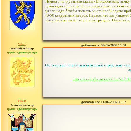
Немного поплутав выезжаем к Епископскому замку. 
ружающий крепость. Стена представляет собой мон
ди площади. Чтобы попасть в него необходимо про
40-50 квадратных метров. Первое, что мы увидели б
аткнулись на скелет в доспехах рыцаря. Оказалось
Valerij
добавлено: 08-05-2006 14:01
великий магистр
группа: администраторы
сообщений: 3753
Одновременно небольшой русский отряд занял остр
л
http://lib.aldebaran.ru/author/shi
Рената
добавлено: 11-06-2006 06:07
Великий магистр
группа: администраторы
сообщений: 30442