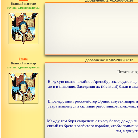
добавлено: 27-01-2006 04:28
Великий магистр
группа: администраторы
сообщений: 30442
Рената
добавлено: 07-02-2006 06:12
Великий магистр
группа: администраторы
сообщений: 30442
Цитата из 
В глухую полночь тайное Аренсбургское судилище [Т
ло и в Ливонию. Заседания их (Freistuhl) были в з
Впоследствии гроссмейстер Эрпингсгаузен запрети
ревратившемуся в скопище разбойников, влекомых к
Между тем буря свирепела от часу более; дождь лил 
енный из бревен разбитого корабля, чтобы приманит
ты, а для уг