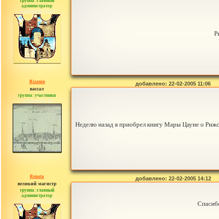
группа: главный
администратор
сообщений: 2765
Р
Rizanin
добавлено: 22-02-2005 11:06
вассал
группа: участники
сообщений: 56
Неделю назад я приобрел книгу Мары Цауне о Рижс
Renata
добавлено: 22-02-2005 14:12
великий магистр
группа: главный
администратор
сообщений: 2765
Спасибо