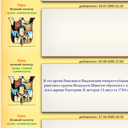
Рената
добавлено: 24-07-2005 21:10
Великий магистр
группа: администраторы
сообщений: 30442
Renata
добавлено: 02-08-2005 17:04
великий магистр
группа: главный
администратор
сообщений: 2765
В это время Рижским и Видземским генерал-губернат
рматского ордена Исидором Шмитом обратился с пр
лся к царице Екатерине II, которая 13 августа 1764
Рената
добавлено: 27-10-2005 22:33
Великий магистр
группа: администраторы
сообщений: 30442