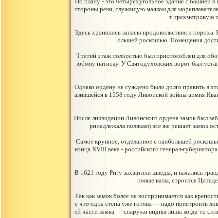
По плану - это четырехугольное здание с башней 
стороны реки, служащую маяком для мореплавателей
т трехметровую т
Здесь хранились запасы продовольствия и пороха. 
ольшей роскошью. Помещения достиг
Третий этаж полностью был приспособлен для обор
юбому натиску. У Святодуховских ворот был устан
Однако ордену не суждено было долго править в это
азившейся в 1558 году Ливонской войны армия Иван
После ликвидации Ливонского ордена замок был забр
ринадлежала полякам) все же решает замок ос
Самое крупное, отделанное с наибольшей роскошью 
конца XVIII века - российского генерал-губернатор
В 1621 году Ригу захватили шведы, и начались гра
новые валы, строится Цитаде
Так как замок более не воспринимается как крепос
е что одна стена уже готова — надо пристроить ли
ей части замка — снаружи видны лишь когда-то си