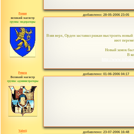
Роман
добавлено: 28-05-2006 23:05
великий магистр
группа: модераторы
сообщений: 1557
Взяв верх, Орден заставил рижан выстроить новый 
иют переме
Новый замок был
В к
http://www.infra
Рената
добавлено: 01-06-2006 04:17
Великий магистр
группа: администраторы
сообщений: 30442
Valerij
добавлено: 23-07-2006 16:48