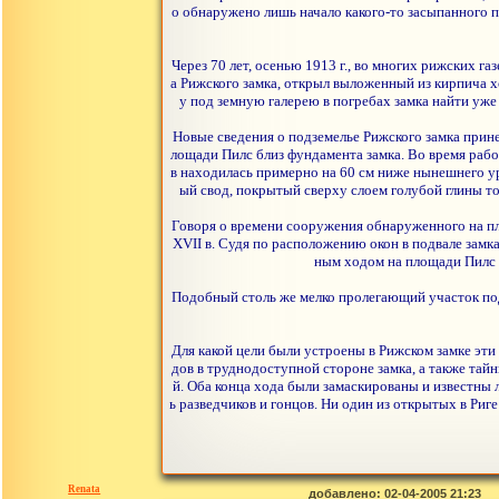
о обнаружено лишь начало какого-то засыпанного п
Через 70 лет, осенью 1913 г., во многих рижских г
а Рижского замка, открыл выложенный из кирпича хо
у под земную галерею в погребах замка найти уже
Новые сведения о подземелье Рижского замка прине
лощади Пилс близ фундамента замка. Во время рабо
в находилась примерно на 60 см ниже нынешнего у
ый свод, покрытый сверху слоем голубой глины то
Говоря о времени сооружения обнаруженного на пло
XVII в. Судя по расположению окон в подвале замка
ным ходом на площади Пилс т
Подобный столь же мелко пролегающий участок подз
Для какой цели были устроены в Рижском замке эти
дов в труднодоступной стороне замка, а также тай
й. Оба конца хода были замаскированы и известны
ь разведчиков и гонцов. Ни один из открытых в Риг
Renata
добавлено: 02-04-2005 21:23