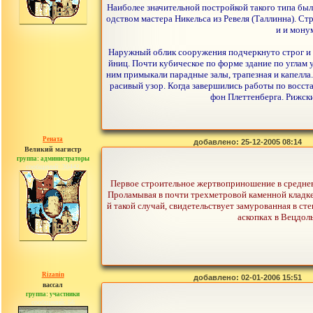
Наиболее значительной постройкой такого типа был 
одством мастера Никельса из Ревеля (Таллинна). С
и и мону
Наружный облик сооружения подчеркнуто строг и с
йниц. Почти кубическое по форме здание по углам
ним примыкали парадные залы, трапезная и капелл
расивый узор. Когда завершились работы по восст
фон Плеттенберга. Рижск
Рената
добавлено: 25-12-2005 08:14
Великий магистр
группа: администраторы
сообщений: 30442
Первое строительное жертвоприношение в средневе
Проламывая в почти трехметровой каменной кладке 
й такой случай, свидетельствует замурованная в с
аскопках в Вецдол
Rizanin
добавлено: 02-01-2006 15:51
вассал
группа: участники
сообщений: 56