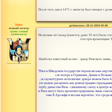
После того, как в 1471 г. магистр был смещен с долж
Renata
добавлено: 28-11-2004 00:48
великий магистр
группа: главный
администратор
Несколько лет назад (кажется, даже 10 лет) была с
сообщений: 2765
оты при временщике У
Наиболее известный из них - эркер Рижского замка
"Рига в Шведском государстве играла весьма ощути
сле потерь в Германии, Дании и Польше
...за скульптурное исполнение эркера можем быть 
ую можно расценить как демонстрацию геральдики 
гербу династии Ваза - связанному снопу в центре 
и Риги могут быть проиллюстрированы лишь совсем
тава II Адольфа и весьма вероятно, что сред