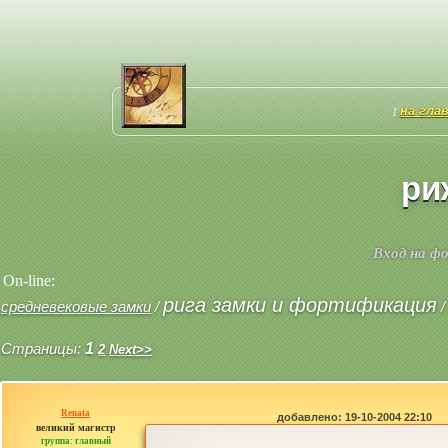
на гла
[
ри
Вход на ф
On-line:
рига замки и фортификация
средневековые замки
/
Страницы:
1
2
Next>>
Renata
добавлено: 19-10-2004 22:10
великий магистр
группа: главный