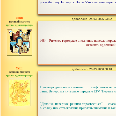
рге – Дворец Пионеров. После 55-ти летнего перер
Рената
добавлено: 24-03-2006 03:32
Великий магистр
группа: администраторы
сообщений: 30442
1484 - Рижское городское ополчение нанесло пораж
оставить орденский
Valerij
добавлено: 26-03-2006 08:10
великий магистр
группа: администраторы
сообщений: 3753
В четверг днем из-за анонимного телефонного звон
раны. Вечером в интервью передаче LTV "Первые л
"Девочка, наверное, решила поразвлечься", — сказа
в: если у них есть желание привлечь внимание и так