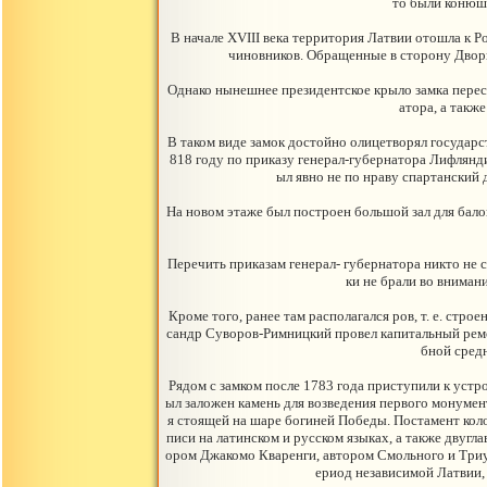
то были конюшн
В начале XVIII века территория Латвии отошла к 
чиновников. Обращенные в сторону Двор
Однако нынешнее президентское крыло замка пере
атора, а такж
В таком виде замок достойно олицетворял государ
818 году по приказу генерал-губернатора Лифлянд
ыл явно не по нраву спартанский
На новом этаже был построен большой зал для бало
Перечить приказам генерал- губернатора никто не с
ки не брали во вниман
Кроме того, ранее там располагался ров, т. е. стр
сандр Суворов-Римницкий провел капитальный ремо
бной сред
Рядом с замком после 1783 года приступили к устр
ыл заложен камень для возведения первого монумент
я стоящей на шаре богиней Победы. Постамент кол
писи на латинском и русском языках, а также двугл
ором Джакомо Кваренги, автором Смольного и Триу
ериод независимой Латвии, 