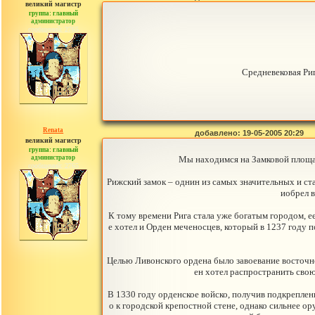
великий магистр
группа: главный
администратор
сообщений: 2765
Средневековая Риг
Renata
добавлено: 19-05-2005 20:29
великий магистр
группа: главный
администратор
Мы находимся на Замковой площади
сообщений: 2765
Рижский замок – однин из самых значительных и ст
иобрел в
К тому времени Рига стала уже богатым городом, ее
е хотел и Орден меченосцев, который в 1237 году 
Целью Ливонского ордена было завоевание восточн
ен хотел распространить свою
В 1330 году орденское войско, получив подкреплени
о к городской крепостной стене, однако сильнее ор