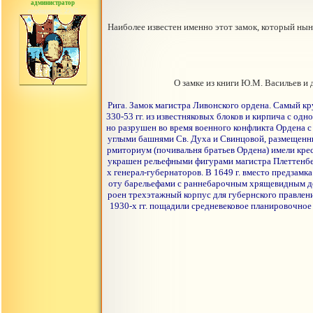
администратор
сообщений: 2765
Наиболее известен именно этот замок, который нын
О замке из книги Ю.М. Васильев и
Рига. Замок магистра Ливонского ордена. Самый кру
330-53 гг. из известняковых блоков и кирпича с од
но разрушен во время военного конфликта Ордена с 
углыми башнями Св. Духа и Свинцовой, размещенны
рмиториум (почивальня братьев Ордена) имели крест
украшен рельефными фигурами магистра Плеттенберг
х генерал-губернаторов. В 1649 г. вместо предза
оту барельефами с раннебарочным хрящевидным дек
роен трехэтажный корпус для губернского правлени
1930-х гг. пощадили средневековое планировочное 