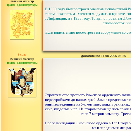
великий магистр
группа: администраторы
сообщений: 3753
В 1330 году был построен рижанам ненавистный Риж
таким неказистым - хочется ли думать о красоте, к
р Лифляндии, и в 1938 году. Тогда по проектам Эйж
евном состоянии
Если внимательно посмотреть на сооружение со сто
Рената
добавлено: 11-08-2006 03:56
Великий магистр
группа: администраторы
сообщений: 30442
Строительство третьего Рижского орденского замка 
перестройками до наших дней. Замок представлял 
тены, возведенные из блоков известняка, гранитны
ские, кладовые и пр. На втором размещались покои 
гали 7 метров в высоту. Трет
После ликвидации Ливонского ордена в 1561 году 
мя в переднем замке ра