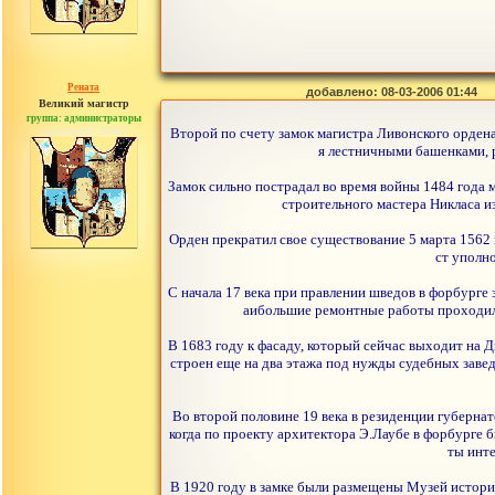
Рената
добавлено: 08-03-2006 01:44
Великий магистр
группа: администраторы
сообщений: 30442
Второй по счету замок магистра Ливонского ордена,
я лестничными башенками, 
Замок сильно пострадал во время войны 1484 года 
строительного мастера Никласа и
Орден прекратил свое существование 5 марта 1562 г
ст уполн
С начала 17 века при правлении шведов в форбурге
аибольшие ремонтные работы проходили 
В 1683 году к фасаду, который сейчас выходит на 
строен еще на два этажа под нужды судебных завед
Во второй половине 19 века в резиденции губерна
когда по проекту архитектора Э.Лаубе в форбурге
ты инте
В 1920 году в замке были размещены Музей истории