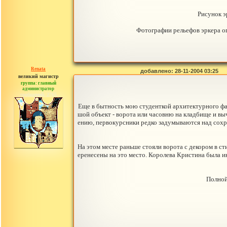
Рисунок э
Фотографии рельефов эркера опубл
Renata
добавлено: 28-11-2004 03:25
великий магистр
группа: главный
администратор
сообщений: 2765
Еще в бытность мою студенткой архитектурного фа
шой объект - ворота или часовню на кладбище и выч
ению, первокурсники редко задумываются над сохра
На этом месте раньше стояли ворота с декором в ст
еренесены на это место. Королева Кристина была и
Полной