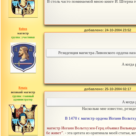
В столь часто поминаемой мною книге И. Штерна 
Rubon
добавлено: 24-10-2004 23:52
магистр
группа: участники
сообщений: 324
Резиденция магистра Ливонского ордена наход
А когда
Renata
добавлено: 25-10-2004 02:17
великий магистр
группа: главный
администратор
А когда
сообщений: 2765
Насколько мне известно, резид
В 1470 г. магистр ордена Иоганн Вольтх
магистр Иоганн Вольтхузен-Герц объявил Вильянди с
бе живет”.
- эта цитата из оригинала моей статьи, к