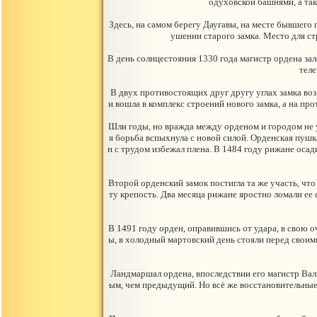
одуховской башнями, а та
Здесь, на самом берегу Даугавы, на месте бывшего
ушении старого замка. Место для ст
В день солнцестояния 1330 года магистр ордена зал
теле
В двух противостоящих друг другу углах замка во
и вошла в комплекс строений нового замка, а на 
Шли годы, но вражда между орденом и городом не у
я борьба вспыхнула с новой силой. Орденская пушк
н с трудом избежал плена. В 1484 году рижане оса
Второй орденский замок постигла та же участь, что
ту крепость. Два месяца рижане яростно ломали ее
В 1491 году орден, оправившись от удара, в свою оч
ы, в холодный мартовский день стояли перед своим
Ландмаршал ордена, впоследствии его магистр Валь
ым, чем предыдущий. Но всё же восстановительные