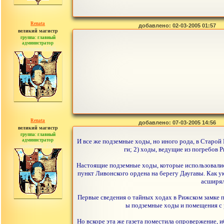
Renata
добавлено: 02-03-2005 01:57
великий магистр
группа: главный
администратор
сообщений: 2765
Renata
добавлено: 07-03-2005 14:56
великий магистр
группа: главный
администратор
И все же подземные ходы, но иного рода, в Старой
сообщений: 2765
ги; 2) ходы, ведущие из погребов
Настоящие подземные ходы, которые использовалис
пункт Ливонского ордена на берегу Даугавы. Как ук
асширял
Первые сведения о тайных ходах в Рижском замке п
ы подземные ходы и помещения с 
Но вскоре эта же газета поместила опровержение, 