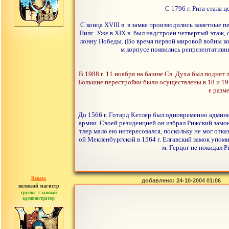
С 1796 г. Рига стала
С конца XVIII в. в замке производились заметные 
Пилс. Уже в XIX в. был надстроен четвертый этаж,
лонну Победы. (Во время первой мировой войны кол
м корпусе появились репрезентативн
В 1988 г. 11 ноября на башне Св. Духа был поднят
Большие перестройки были осуществлены в 18 и 19 в
е разм
До 1566 г. Готард Кетлер был одновременно админ
армии. Своей резиденцией он избрал Рижский замо
тлер мало ею интересовался, поскольку не мог отк
ой Мекленбургской в 1564 г. Елгавский замок упоми
м. Герцог не покидал Р
Renata
добавлено: 24-10-2004 01:06
великий магистр
группа: главный
администратор
сообщений: 2765