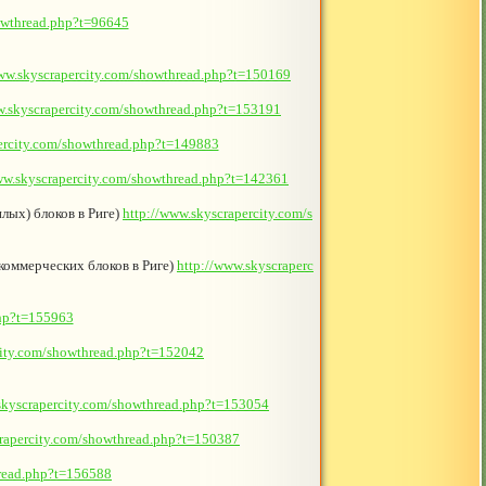
howthread.php?t=96645
www.skyscrapercity.com/showthread.php?t=150169
w.skyscrapercity.com/showthread.php?t=153191
ercity.com/showthread.php?t=149883
ww.skyscrapercity.com/showthread.php?t=142361
лых) блоков в Риге)
http://www.skyscrapercity.com/s
в коммерческих блоков в Риге)
http://www.skyscraperc
php?t=155963
city.com/showthread.php?t=152042
skyscrapercity.com/showthread.php?t=153054
crapercity.com/showthread.php?t=150387
hread.php?t=156588