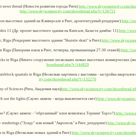
t news thread (Новости развития города Риги)
http://www.skyscrapercity.com/s
http://www.skyscrapercity.com/showthread.php?t=156753
 (Район высотных зданий на Кливерсале в Риге, архитектурный рендеринг)
http://
dambis 11 (Др. проект высотного здания на Кипсале, Баласта дамбис 11)
http://ww
se, Riga (Рендеринг высотного здания "Skaistie skati" в Риге)
http://www.skyscrap
s in Riga (Панорама плаза в Риге, четверка, превышающая 27-30 этажей)
http://w
blocks in Riga (Начато сооружение нескольких новых высотных коммерческих (жи
howthread.php?t=144829
mmieblock quartals in Riga (Несколько картинок с выставки - застройка квартало
ity.com/showthread.php?t=132270
y of Sciences (Рига, Академия наук)
http://www.skyscrapercity.com/showthread.
ch out the lights (Саулес акменс - когда выключается свет)
http://www.skyscraper
http://www.skyscrapercity.com/showthread.php?t=120758&page=2&pp=20
orso? (Саулес акменс - "обрезанный" клон комплекса Тернинг Торсо?)
http://www.
ga - renderings ("Зундс" или новый "Акрополь" в Риге, рендеринг)
http://www.skys
s in Riga (Несколько новых зданий в Риге)
http://www.skyscrapercity.com/showt