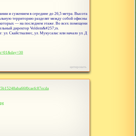
ании и сужением в середине до 26,5 метра. Высота
стальную территорию разделят между собой офисны
з которых — на последнем этаже. Во всех помещени
тельный директор Voldem&#257;rs.
 ул. Скайсткалнес, ул. Мукусалас или начало ул. Д
nth=01&day=30
цитировать
e75b15248aba66f0caefc87ecda
jpg