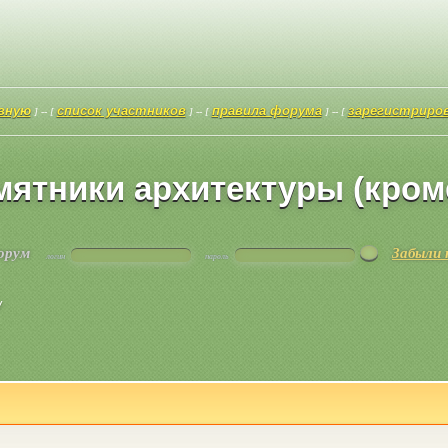
авную
список участников
правила форума
зарегистриро
] -- [
] -- [
] -- [
амятники архитектуры (кром
форум
Забыли 
логин
пароль
/