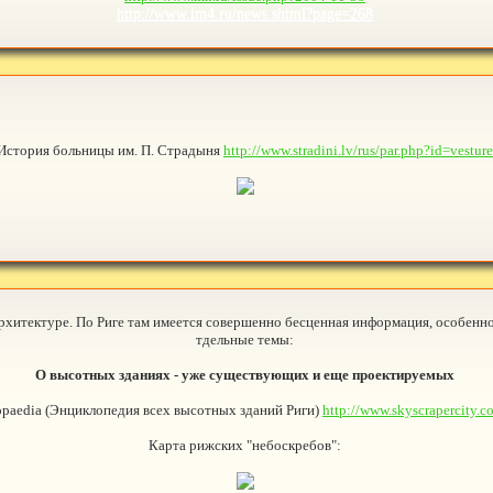
http://www.im4.ru/news.shtml?page=268
История больницы им. П. Страдыня
http://www.stradini.lv/rus/par.php?id=vesture
архитектуре. По Риге там имеется совершенно бесценная информация, особенн
тдельные темы:
О высотных зданиях - уже существующих и еще проектируемых
yclopaedia (Энциклопедия всех высотных зданий Риги)
http://www.skyscrapercity.
Карта рижских "небоскребов":