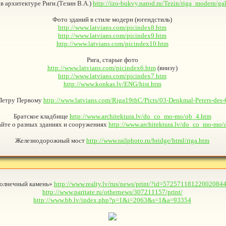
в архитектуре Риги.(Тезин В.А.)
http://izo-bukvy.narod.ru/Tezin/riga_modern/ga
Фото зданий в стиле модерн (югендстиль)
http://www.latvians.com/picindex8.htm
http://www.latvians.com/picindex9.htm
http://www.latvians.com/picindex10.htm
Рига, старые фото
http://www.latvians.com/picindex6.htm
(внизу)
http://www.latvians.com/picindex7.htm
http://www.konkas.lv/ENG/hist.htm
Петру Первому
http://www.latvians.com/Riga19thC/Picts/03-Denkmal-Peters-des-
Братское кладбище
http://www.architektura.lv/do_co_mo-mo/ob_4.htm
айте о разных зданиях и сооружениях
http://www.architektura.lv/do_co_mo-mo/
Железнодорожный мост
http://www.railphoto.ru/bridge/html/riga.htm
олнечный камень»
http://www.realty.lv/rus/news/print/?id=57257118122002084
http://www.paritate.ru/othernews/307211157/print/
http://www.bb.lv/index.php?p=1&i=2063&s=1&a=93354