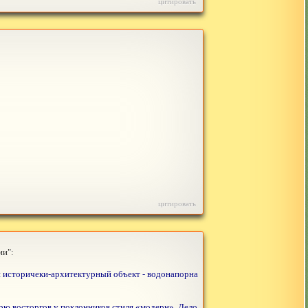
цитировать
цитировать
ии":
й историчеки-архитектурный объект - водонапорна
урю восторгов у поклонников стиля «модерн». Дело