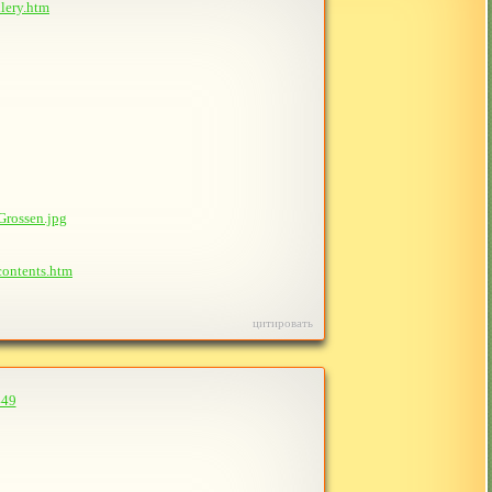
llery.htm
Grossen.jpg
contents.htm
цитировать
449