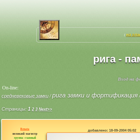
на гл
[
рига - п
Вход на 
On-line:
рига замки и фортификация
средневековые замки
/
Страницы:
1
2
3
Next>>
Renata
добавлено: 18-09-2004 05:02
великий магистр
группа: главный