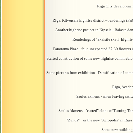
Riga City developmen
Riga, Kliversala highrise district – renderings
Another highrise project in Kipsala - Balasta 
Renderings of "Skaistie skati" highri
Panorama Plaza - four unexpected 27-30 floorer
Started construction of some new highrise commie
Some pictures from exhibition - Densification of co
Riga, Academ
Saules akmens - when leaving swit
Saules Akmens - "cutted" clone of Turning T
"Zunds"... or the new "Acropolis" in Ri
Some new building