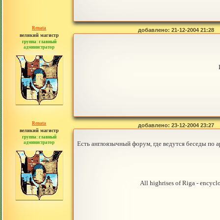
Renata
добавлено: 21-12-2004 21:28
великий магистр
группа: главный
администратор
сообщений: 2765
Renata
добавлено: 23-12-2004 23:27
великий магистр
группа: главный
администратор
Есть англоязычный форум, где ведутся беседы по 
сообщений: 2765
All highrises of Riga - enc