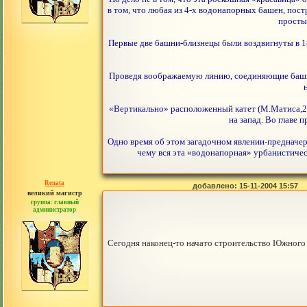
в том, что любая из 4-х водонапорных башен, постр
простых
Первые две башни-близнецы были воздвигнуты в 18
Проведя воображаемую линию, соединяющие башни
«Вертикально» расположенный катет (М.Матиса,2 – 
на запад. Во главе 
Одно время об этом загадочном явлении-предначерт
чему вся эта «водонапорная» урбанистичес
Renata
добавлено: 15-11-2004 15:57
великий магистр
группа: главный
администратор
сообщений: 2765
Сегодня наконец-то начато строительство Южного 