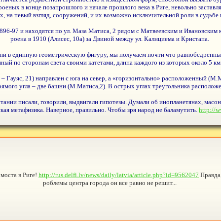
оеных в конце позапрошлого и начале прошлого века в Риге, невольно заставля
, на певый взгляд, сооружений, и их возможно исключительной роли в судьбе 
96-97 и находятся по ул. Маза Матиса, 2 рядом с Матвеевским и Ивановским
роена в 1910 (Алисес, 10а) за Двиной между ул. Калнциема и Кристапа.
 в единную геометрическую фигуру, мы получаем почти что равнобедренный
нный по сторонам света своими катетами, длнна каждого из которых около 5 км
Гауяс, 21) направлен с юга на север, а «горизонтально» расположенный (М.Ма
прямого угла – две башни (М.Матиса,2). В острых углах треугольника располож
ании писали, говорили, выдвигали гипотезы. Думали об инопланетянах, масонс
кая метафизика. Наверное, правильно. Чтобы зря народ не баламутить.
http://
моста в Риге!
http://rus.delfi.lv/news/daily/latvia/article.php?id=9562047
Правда,
роблемы центра города он все равно не решит...