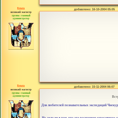
Renata
добавлено: 16-10-2004 05:05
великий магистр
группа: главный
администратор
сообщений: 2765
Renata
добавлено: 15-11-2004 06:07
великий магистр
группа: главный
администратор
Вст
сообщений: 2765
Для любителей познавательных экспедиций Чиекурк
Но дело не в том, что эта роскошная «красавица»