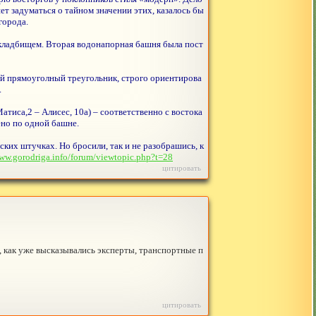
ет задуматься о тайном значении этих, казалось бы
города.
 кладбищем. Вторая водонапорная башня была пост
 прямоуголный треугольник, строго ориентирова
.
тиса,2 – Алисес, 10а) – соответственно с востока
ено по одной башне.
ких штучках. Но бросили, так и не разобрашись, к
www.gorodriga.info/forum/viewtopic.php?t=28
цитировать
 как уже высказывались эксперты, транспортные п
цитировать