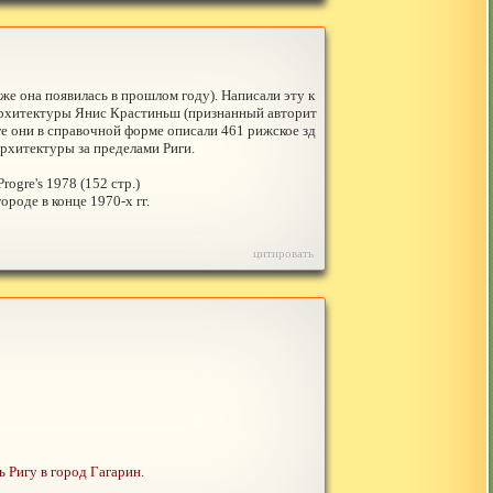
одаже она появилась в прошлом году). Написали эту к
 архитектуры Янис Крастиньш (признанный авторит
ге они в справочной форме описали 461 рижское зд
рхитектуры за пределами Риги.
rogre's 1978 (152 стр.)
роде в конце 1970-х гг.
цитировать
 Ригу в город Гагарин.