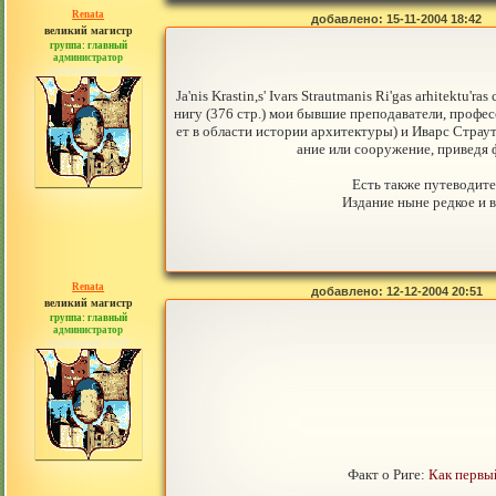
Renata
добавлено: 15-11-2004 18:42
великий магистр
группа: главный
администратор
сообщений: 2765
Ja'nis Krastin,s' Ivars Strautmanis Ri'gas arhitekt
нигу (376 стр.) мои бывшие преподаватели, профе
ет в области истории архитектуры) и Иварс Страут
ание или сооружение, приведя 
Есть также путеводител
Издание ныне редкое и в
Renata
добавлено: 12-12-2004 20:51
великий магистр
группа: главный
администратор
сообщений: 2765
Факт о Риге:
Как первы