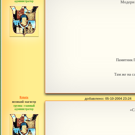
администратор
Модерн 
сообщений: 2765
Памятник 
Там же на с
Renata
добавлено: 05-10-2004 23:24
великий магистр
группа: главный
администратор
«С
сообщений: 2765