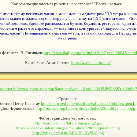
Как вам предполагаемая рижская новостройка? "Песочные часы".
т иметь форму песочных часов, с максимальным диаметром 50,5 метра в основ
адратов здания отдадим под многоярусную парковку на 1,5-2 тысячи машин. О
льный комплекс. Здесь же расположатся бутики, боулинги, рестораны, один и
ключением разве что парковки", — озвучивает контуры своей задумки исполни
ных часов". Потенциальных участков — три, и все они находятся в Пардаугаве:
аугавгривас.
ах фотокорр. В. Лисицына
http://www.dailyphoto.lv/index.html?year=2004&mo
Карта Риги. Атлас Латвии.
http://www.hamilton.lv/
s.meeting.lv/latvia/latvia_foto.php?lang=rus&cid=1&gid=23&PHPSESSID=e39d9
Среди них:
мятник Петру Первому
http://rus.meeting.lv/userfiles/galleries/23/oldriga_petr1.
Дом Черноголовых
http://rus.meeting.lv/userfiles/galleries/23/oldriga_meln.jpg
Фотографии Дома Черноголовых:
http://europa.km.ru/latvia/images/rg2.jpg
http://www.anka.spb.ru/images/my_photo/2003/otpusk/15.jpg
http://lvriga.narod.ru/IMG/DS_BVSBC.jpg