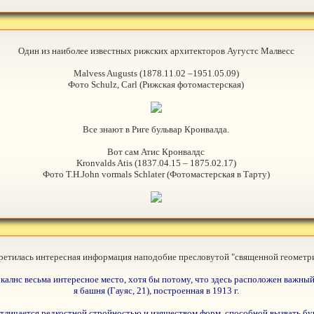
Один из наиболее известных рижских архитекторов Аугустс Малвесс
Malvess Augusts (1878.11.02 –1951.05.09)
Фото Schulz, Carl (Рижская фотомастерская)
Все знают в Риге бульвар Кронвалда.
Вот сам Атис Кронвалдс
Kronvalds Atis (1837.04.15 – 1875.02.17)
Фото T.H.John vormals Schlater (Фотомастерская в Тарту)
ретилась интересная информация наподобие пресловутой "священной геометр
алнс весьма интересное место, хотя бы потому, что здесь расположен важны
я башня (Гауяс, 21), построенная в 1913 г.
 отличается редкостной стройностью и изяществом форм, способной вызвать б