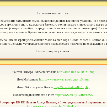
Несколько книг по теме.
u'ras cel,vedis (на латышском языке, выходные данные в книге не указаны, но в пр
ссора архитектурного факультета Рижского технического университета и д-ра
манис (авторитет в области градостроительства и теории архитектуры). В кни
фотографии и планы. Кроме того, описано несколько выдающихся памятников а
ь по Риге на французском языке Maria Debrer, Riga. Guide. Moscou, Edition du P
о многом сильно устаревшее, но зато позволяющее получить представление о го
Потом продолжу список.
Фонтан "Нимфа" Августа Фольца
http://klio.ilad.lv/10_6_.php
Дом Майкапара
http://www.maykapar.ru/dynasty3.html
Доме №45 по улице Калею
http://klio.ilad.lv/8_7_.php
Новости недвижимости в Риге
http://www.realty.lv/rus/news/
й секретарь ЦК КП Латвии Арвид Пельше, в 61-м предложивший переименовать
http://www.mn.ru/issue.php?2004-11-38