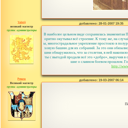
Valerij
добавлено: 28-01-2007 19:35
великий магистр
группа: администраторы
сообщений: 3753
В наиболее цельном виде сохранилась знаменитая П
оритно окутывал всё строение. К тому же, на случа
ы, многострадальное укрепление простояло в полур
ховую башню для их собраний. За это они обязалис
шни обнаружилось, что за столетия, в ней накопил
ты с выгодой продали всё это «добро», выручив в
шие о славном боевом прошлом. Го
http://ww
Рената
добавлено: 19-03-2007 06:14
Великий магистр
группа: администраторы
сообщений: 30442
П