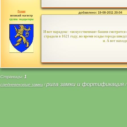
Роман
добавлено: 19-08-2011 20:04
великий магистр
группа: модераторы
сообщений: 1557
И вот парадокс: «искусственная» башня смотрится 
страдала в 1621 году, во время осады города швед
и. А вот нахо
Страницы:
1
рига замки и фортификация
средневековые замки
/