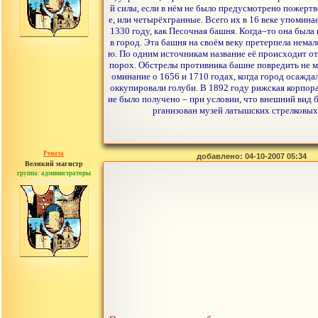
й силы, если в нём не было предусмотрено пожертв
е, или четырёхгранные. Всего их в 16 веке упомин
1330 году, как Песочная башня. Когда–то она был
в город. Эта башня на своём веку претерпела немал
ю. По одним источникам название её происходит от 
порох. Обстрелы противника башне повредить не м
оминание о 1656 и 1710 годах, когда город осажд
оккупировали голуби. В 1892 году рижская корпор
ие было получено – при условии, что внешний вид 
рганизован музей латышских стрелковых
Рената
добавлено: 04-10-2007 05:34
Великий магистр
группа: администраторы
сообщений: 30442