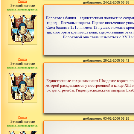
Рената
добавлено: 24-12-2005 06:55
Великий магистр
группа: администраторы
сообщений: 30442
Пороховая башня – единственная полностью сохран
город – Песчаные ворота. Первое письменное упоми
Сама башня в 1515 г. имела 13 пушек, тяжелые кре
ца, к которым крепились цепи, сдерживавшие откат
Пороховой она стала называться с XVII в
Рената
добавлено: 28-12-2005 05:41
Великий магистр
группа: администраторы
сообщений: 30442
Единственные сохранившиеся Шведские ворота появ
которой раскрываются у построенной в конце XIII 
ох для стрельбы. Рядом расположены казармы Екаба
Рената
добавлено: 03-02-2006 05:28
Великий магистр
группа: администраторы
сообщений: 30442