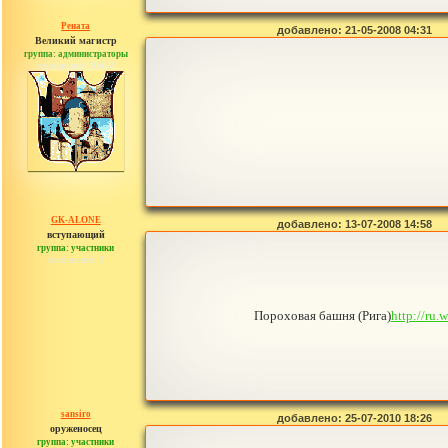
Рената
добавлено: 21-05-2008 04:31
Великий магистр
группа: администраторы
сообщений: 30442
GK-ALONE
добавлено: 13-07-2008 14:58
вступающий
группа: участники
сообщений: 2
Пороховая башня (Рига)
http://
sansiro
добавлено: 25-07-2010 18:26
оруженосец
группа: участники