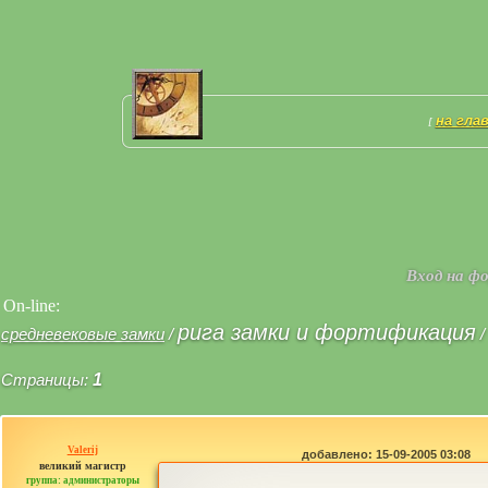
на гла
[
Вход на ф
On-line:
рига замки и фортификация
средневековые замки
/
Страницы:
1
Valerij
добавлено: 15-09-2005 03:08
великий магистр
группа: администраторы