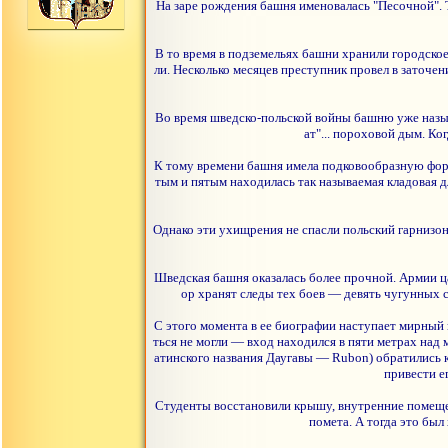
На заре рождения башня именовалась "Песочной".
В то время в подземельях башни хранили городское 
ли. Несколько месяцев преступник провел в заточе
Во время шведско-польской войны башню уже назыв
ат"... пороховой дым. Ко
К тому времени башня имела подковообразную фор
тым и пятым находилась так называемая кладовая д
Однако эти ухищрения не спасли польский гарнизон
Шведская башня оказалась более прочной. Армии ца
ор хранят следы тех боев — девять чугунных с
С этого момента в ее биографии наступает мирный 
ться не могли — вход находился в пяти метрах над
атинского названия Даугавы — Rubon) обратились к
привести е
Студенты восстановили крышу, внутренние помещен
помета. А тогда это был