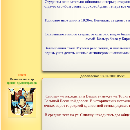
Студенты основательно обновили интерьер старинно
огда-то столбом стоял пороховой дым, теперь все ч
Идиллию нарушили в 1920-е. Немецких студентов вы
Сохранилось много старых открыток с видом башни
амвай. Кольцо было у Бир
Затем башня стала Музеем революции, и школьникам
одежь учат делать жизнь с легионеров и национал
Рената
добавлено: 13-07-2006 05:26
Великий магистр
группа: администраторы
сообщений: 30442
Смилшу ул. находится в Вецриге (между ул. Торня и
Большой Песчаной дороги. В исторических источниках 
очных ворот городской крепостной стены, рядом с 
В средние века на ул. Смилшу находились два общес