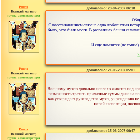
Рената
добавлено: 23-04-2007 06:18
Великий магистр
группа: администраторы
сообщений: 30442
Обще
С восстановлением связана одна любопытная истори
было, зато были мозги. В развалинах башни селилис
И еще помнится (не точно) 
h
Рената
добавлено: 21-05-2007 05:01
Великий магистр
группа: администраторы
сообщений: 30442
Военному музею довольно неплохо живется под крыл
возможность тратить приличные суммы даже на поб
как утверждает руководство музея, учреждению не
новой экспозиции, посвящ
Рената
добавлено: 15-06-2007 06:47
Великий магистр
группа: администраторы