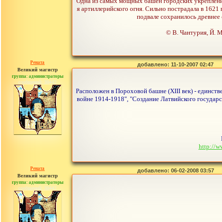
Одна из самых мощных башен городских укреплений
я артиллерийского огня. Сильно пострадала в 1621 
подвале сохранилось древнее 
© В. Чантурия, Й. 
Рената
добавлено: 11-10-2007 02:47
Великий магистр
группа: администраторы
сообщений: 30442
Расположен в Пороховой башне (XIII век) - единс
войне 1914-1918", "Создание Латвийского государс
http://w
Рената
добавлено: 06-02-2008 03:57
Великий магистр
группа: администраторы
сообщений: 30442