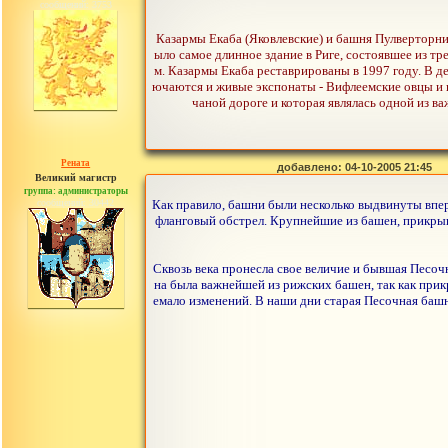
сообщений: 3753
Казармы Екаба (Яковлевские) и башня Пулверторнис
ыло самое длинное здание в Риге, состоявшее из 
м. Казармы Екаба реставрированы в 1997 году. В д
ючаются и живые экспонаты - Вифлеемские овцы и 
чаной дороге и которая являлась одной из в
Рената
добавлено: 04-10-2005 21:45
Великий магистр
группа: администраторы
сообщений: 30442
Как правило, башни были несколько выдвинуты впер
фланговый обстрел. Крупнейшие из башен, прикрыв
Сквозь века пронесла свое величие и бывшая Песочн
на была важнейшей из рижских башен, так как при
емало изменений. В наши дни старая Песочная башн