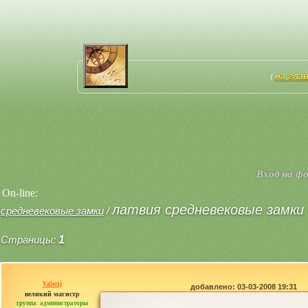
на гла
[
Вход на ф
On-line:
латвия средневековые замки 
средневековые замки
/
Страницы:
1
Valerij
добавлено: 03-03-2008 19:31
великий магистр
группа: администраторы