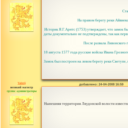
сообщений: 3753
Ста
На правом берегу реки Айвиекст
Историк Я.Г.Арнтс (1753) утверждает, что замок бы
даты документально не подтверждены, так как перв
После развала Ливонского 
18 августа 1577 года русские войска Ивана Грозного 
Замок был построен на левом берегу реки Светупе,
Valerij
добавлено: 24-04-2008 16:59
великий магистр
группа: администраторы
сообщений: 3753
Нынешняя территория Ляудонской волости известна 