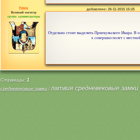
Рената
добавлено: 26-11-2015 15:25
Великий магистр
группа: администраторы
сообщений: 30442
Отдельно стоит выделить Приекульского Икара. В о
х совершил полет с местной
Страницы:
1
латвия средневековые замки 
средневековые замки
/