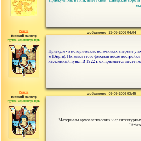
Приекуле, как и Рига, имеет свои "Шведские ворота
ек
Рената
добавлено: 23-08-2006 04:04
Великий магистр
группа: администраторы
сообщений: 30442
Приекуле - в исторических источниках впервые упом
е (Вирга). Потомки этого феодала после постройки
населенный пункт. В 1922 г. он признается местечк
Рената
добавлено: 09-09-2006 03:45
Великий магистр
группа: администраторы
сообщений: 30442
Материалы археологических и архитектурных 
“Arheol