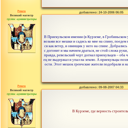
Рената
добавлено: 24-10-2006 06:05
Великий магистр
группа: администраторы
сообщений: 30442
В Приекульском имении (в Курземе, в Гробиньском у
возьми все мешки и садись ко мне на спину, поедем 
ся как ветер, и овинщик у него на спине. Добрались
с догонит и мы начнем драться, не стой сложа руки,
правда, ревельский черт догнал приекульцев – оба 
ец не выдержал и упал на землю. А приекульцы пох
ости. Этот мешок гренчские жители подобрали и на
Рената
добавлено: 09-08-2007 04:33
Великий магистр
группа: администраторы
сообщений: 30442
В Курземе, где верность строител