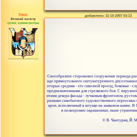
Рената
добавлено: 11-10-2007 03:13
Великий магистр
группа: администраторы
сообщений: 30442
Своеобразное сторожевое сооружение периода ранне
иде прямоугольного оштукатуренного двухэтажного
оторых средняя - это сквозной проезд, боковые - 
предназначенными для стрелкового боя. С наружно
нтами декора фасада - лучковым фронтоном, рустов
ризнаки самобытного художественного переосмысле
арон, исполненный в штукко на замковом камне. В 
и полихромно окрашенные, ныне утраченные
© В. Чантурия, Й. 