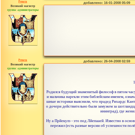
Рената
добавлено: 16-01-2008 05:09
Великий магистр
группа: администраторы
сообщений: 30442
Рената
добавлено: 26-04-2008 02:59
Великий магистр
группа: администраторы
сообщений: 30442
Родился будущий знаменитый философ в пятом часу
и мальчика нарекли этим библейским именем, означ
шные историки выяснили, что прадед Рихардс Кантс
о дочери действительно были замужем за шотландцам
ининград), где жени
Ну а Прйекулэ - это под Лйепааей. Известно в осно
пережил (есть разные версии об успешности полёт