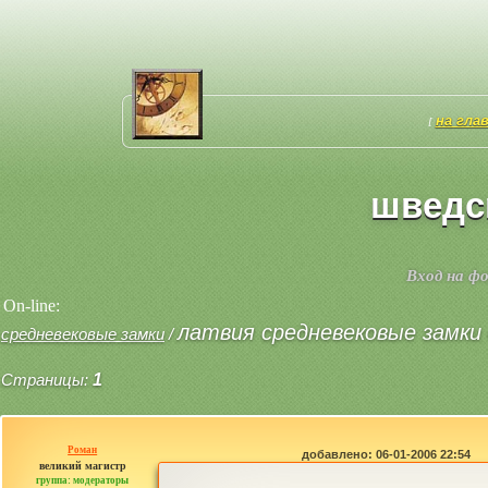
на гла
[
шведск
Вход на ф
On-line:
латвия средневековые замки 
средневековые замки
/
Страницы:
1
Роман
добавлено: 06-01-2006 22:54
великий магистр
группа: модераторы