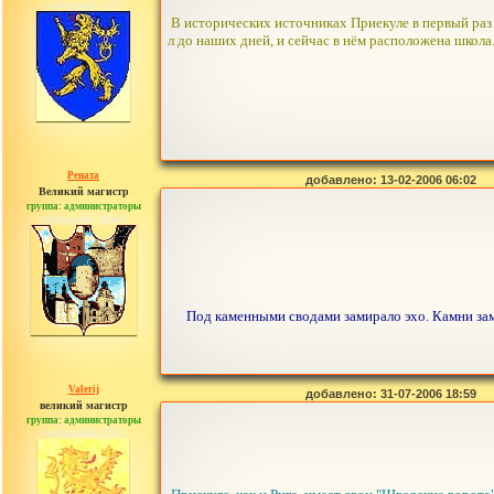
сообщений: 1557
В исторических источниках Приекуле в первый раз
л до наших дней, и сейчас в нём расположена школа
Рената
добавлено: 13-02-2006 06:02
Великий магистр
группа: администраторы
сообщений: 30442
Под каменными сводами замирало эхо. Камни замка
Valerij
добавлено: 31-07-2006 18:59
великий магистр
группа: администраторы
сообщений: 3753