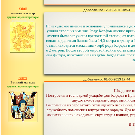
Valerij
добавлено: 12-03-2011 20:53
великий магистр
группа: администраторы
сообщений: 3753
Приекульское имение в основном упоминалось в док
ушили строения имения. Роду Корфов имение прина
имения были окружены крепостной стеной, от котор
ивная надвратная башня была 14,5 метра в длину и 
отами находятся маска льва - герб рода Корфов и
е 2 метров. После второй мировой войны оставалась
ена фигура, изготовленная из дуба. Когда была по
л
Рената
добавлено: 01-08-2013 17:44
Великий магистр
группа: администраторы
сообщений: 30442
Шведские во
Построены в господской усадьбе фон Корфов в Приек
двухэтажное здание с воротами и ск
Выполнены из сероватого готландского песчаника,
служебного помещения внутреннего караула. Два в
ившихся нишах находились скульптуры воинов, утр
В 1