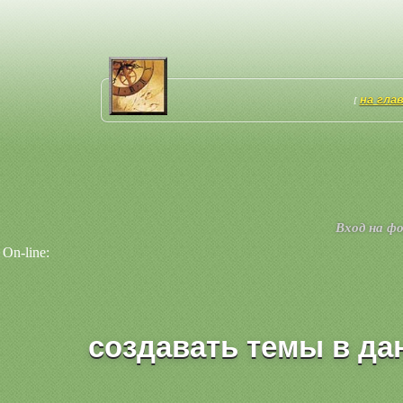
на гла
[
Вход на ф
On-line:
создавать темы в да