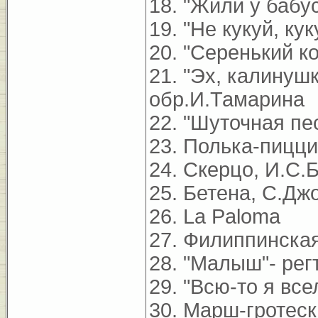
18. "Жили у бабу
19. "Не кукуй, ку
20. "Серенький к
21. "Эх, калинушк
обр.И.Тамарина
22. "Шуточная пе
23. Полька-пицци
24. Скерцо, И.С.
25. Бетена, С.Дж
26. La Paloma
27. Филиппинска
28. "Малыш"- рег
29. "Всю-то я вс
30. Марш-гротеск