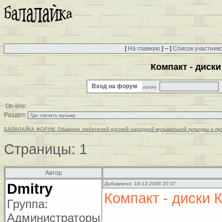
[
На главную
] -- [
Список участник
Компакт - диски
Вход на форум
логин
On-line:
Раздел:
БАЛАЛАЙКА ФОРУМ. Общение любителей русской народной музыкальной культуры и пр
Страницы:
1
Автор
Dmitry
Добавлено: 19-12-2008 20:37
Компакт - диски 
Группа:
Администраторы