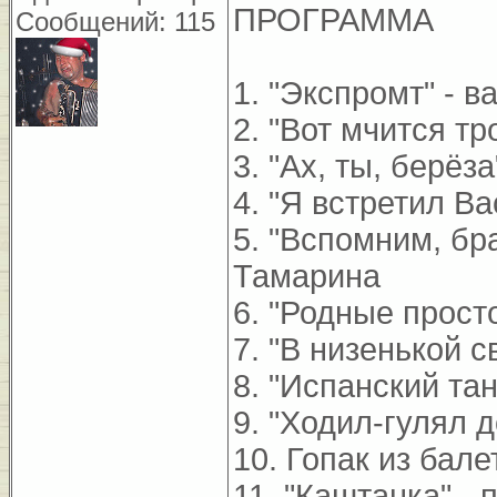
ПРОГРАММА
Сообщений: 115
1. "Экспромт" - в
2. "Вот мчится тр
3. "Ах, ты, берёз
4. "Я встретил В
5. "Вспомним, бра
Тамарина
6. "Родные прост
7. "В низенькой с
8. "Испанский тан
9. "Ходил-гулял 
10. Гопак из бале
11. "Каштанка" - 