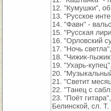
12. "Кумушки", об
13. "Русское инт
14. "Фавн" - валь
15. "Русская лир
16. "Орловский с
17. "Ночь светла"
18. "Чижик-пыжик
19. "Ухарь-купец"
20. "Музыкальный
21. "Светит месяц
22. "Танец с сабл
23. "Поёт гитара"
Белинской, сл. Т