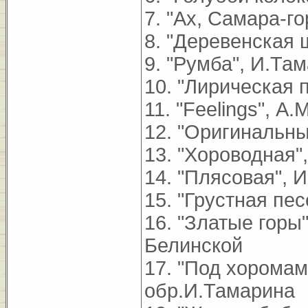
7. "Ах, Самара-г
8. "Деревенская 
9. "Румба", И.Та
10. "Лирическая 
11. "Feelings", А
12. "Оригинальны
13. "Хороводная"
14. "Плясовая", 
15. "Грустная пе
16. "Златые горы"
Белинской
17. "Под хоромами
обр.И.Тамарина