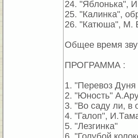
24. "Яблонька", 
25. "Калинка", об
26. "Катюша", М.
Общее время звуч
ПРОГРАММА :
1. "Перевоз Дуня
2. "Юность" А.Ар
3. "Во саду ли, в
4. "Галоп", И.Там
5. "Лезгинка"
6. "Голубой коло