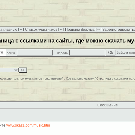
а главную
] -- [
Список участников
] -- [
Правила форума
] -- [
Зарегистрировать
ница с ссылками на сайты, где можно скачать м
рум
Забыли пар
логин
пароль
/
/
офессиональных музыкантов-исполнителей
Где скачать музыку
Страница с ссылками на с
Сообщение
айте
www.skaz1.com/music.htm