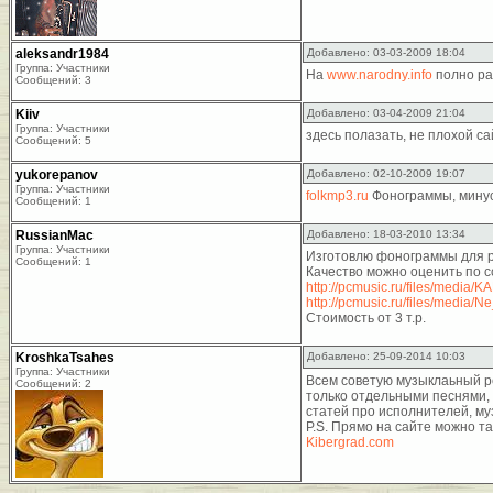
aleksandr1984
Добавлено: 03-03-2009 18:04
Группа: Участники
На
www.narodny.info
полно раз
Сообщений: 3
Kiiv
Добавлено: 03-04-2009 21:04
Группа: Участники
здесь полазать, не плохой с
Сообщений: 5
yukorepanov
Добавлено: 02-10-2009 19:07
Группа: Участники
folkmp3.ru
Фонограммы, минус
Сообщений: 1
RussianMac
Добавлено: 18-03-2010 13:34
Группа: Участники
Изготовлю фонограммы для ру
Сообщений: 1
Качество можно оценить по с
http://pcmusic.ru/files/media
http://pcmusic.ru/files/media
Стоимость от 3 т.р.
KroshkaTsahes
Добавлено: 25-09-2014 10:03
Группа: Участники
Всем советую музыклаьный ре
Сообщений: 2
только отдельными песнями, 
статей про исполнителей, м
P.S. Прямо на сайте можно т
Kibergrad.com