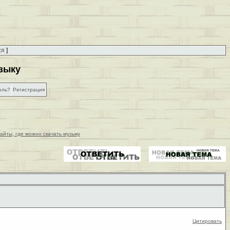
ся
]
узыку
оль?
Регистрация
айты, где можно скачать музыку
Цитировать