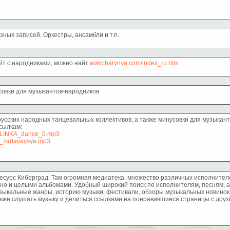
ных записей. Оркестры, ансамбли и т.п.
айт с народниками, можно найт
www.barynya.com/index_ru.htm
овки для музыкантов-народников
сских народных танцевальных коллективов, а также минусовки для музыкант
сылкам:
/KALINKA_dance_0.mp3
/Ne_zadavaysya.mp3
сурс Киберград. Там огромная медиатека, множество различных исполнителей
но и целыми альбомами. Удобный широкий поиск по исполнителям, песням, аль
узыкальные жанры, историю музыки, фестивали, обзоры музыкальных новинок
акже слушать музыку и делиться ссылками на понравившиеся страницы с друзья