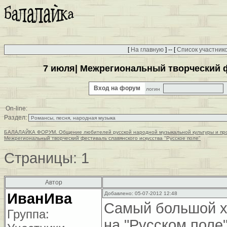
[
На главную
] -- [
Список участник
7 июля| Межрегиональный творческий ф
Вход на форум
логин
On-line:
Раздел:
БАЛАЛАЙКА ФОРУМ. Общение любителей русской народной музыкальной культуры и пр
Межрегиональный творческий фестиваль славянского искусства "Русское поле"
Страницы:
1
Автор
ИванИва
Добавлено: 05-07-2012 12:48
Самый большой х
Группа:
на "Русском поле