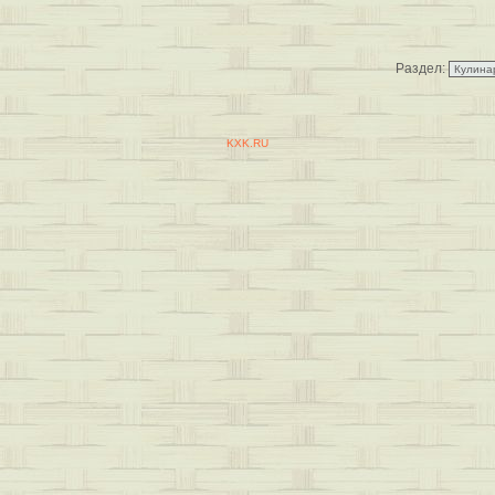
Раздел:
KXK.RU