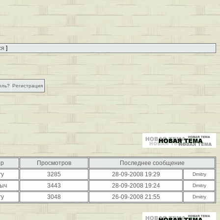
ся
]
оль?
Регистрация
ор
Просмотров
Последнее сообщение
ry
3285
28-09-2008 19:29
Dmitry
ыч
3443
28-09-2008 19:24
Dmitry
ry
3048
26-09-2008 21:55
Dmitry